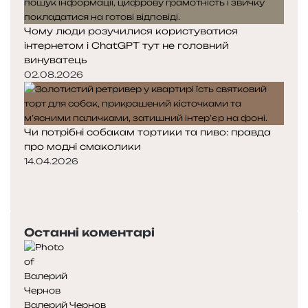
Чому люди розучилися користуватися
інтернетом і ChatGPT тут не головний
винуватець
02.08.2026
Чи потрібні собакам тортики та пиво: правда
про модні смаколики
14.04.2026
П
о
Н
п
а
е
с
Останні коментарі
р
т
е
у
д
п
н
н
я
а
Валерий Чернов
с
с