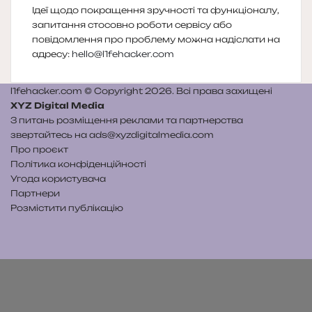
Ідеї щодо покращення зручності та функціоналу,
запитання стосовно роботи сервісу або
повідомлення про проблему можна надіслати на
адресу:
hello@l1fehacker.com
l1fehacker.com © Copyright 2026. Всі права захищені
XYZ Digital Media
З питань розміщення реклами та партнерства
звертайтесь на
ads@xyzdigitalmedia.com
Про проєкт
Політика конфіденційності
Угода користувача
Партнери
Розмістити публікацію
Telegram
Patreon
RSS
e-
Читайте
mail
нас
на
WE.UA