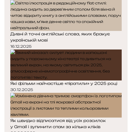
д
п
с
н
н
к
я
а
а
с
с
н
т
т
н
Дивні й точні англійські слова, яких бракує
о
о
я
українській мові
р
р
р
і
і
16.12.2025
о
н
н
т
к
к
а
а
а
в
о
Які фільми найчастіше «піратили» у 2025 році
д
30.12.2025
о
ю
Як швидко відписатися від усіх розсилок
у Gmail і зупинити спам за кілька кліків