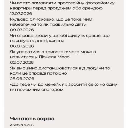
Чи варто замовляти професійну фотозйомку
ч
квартири перед продажем або орендою
а
12.07.2026
й
Кульова блискавка: що це таке, чим
н
небезпечна та як правильно діяти
о
09.07.2026
:
Чи справді люди у шлюбі живуть довше: що
показують дослідження
щ
06.07.2026
о
Як упоратися з тривогою: чого можна
т
навчитися у Ліонеля Мессі
а
02.07.2026
к
Як емоційно дистанціюватися від людини та
е
коли це справді потрібно
м
28.06.2026
е
«До тебе чи до мене?»: як зробити секс на одну
т
ніч приємним спогадом
П
о
о
Н
д
п
а
п
е
с
о
Читають зараз
р
т
л
е
у
о
Абетка знань