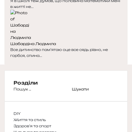
Я в школі теж думав, що половина математики мені
в житті не...
Шабардіна Людмила
Все дитинство пам’ятаю оце все сядь рівно, не
горбся, спина...
Розділи
Пошук:
DIY
Життя та стиль
Здоров’я та спорт