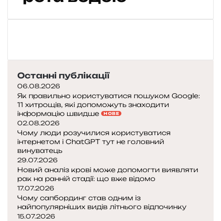
т
с
м
е
н
и
н
Останні публікації
е
п
06.08.2026
’
Як правильно користуватися пошуком Google:
11 хитрощів, які допоможуть знаходити
ю
інформацію швидше
НОВЕ
т
02.08.2026
ь
Чому люди розучилися користуватися
в
інтернетом і ChatGPT тут не головний
о
винуватець
д
29.07.2026
у
Новий аналіз крові може допомогти виявляти
я
рак на ранній стадії: що вже відомо
17.07.2026
к
Чому сапбординг став одним із
з
найпопулярніших видів літнього відпочинку
в
15.07.2026
и