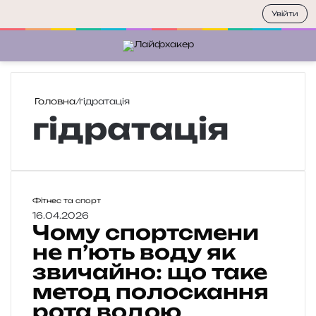
Увійти
Меню
П
Головна
/
гідратація
гідратація
Ч
Фітнес та спорт
о
16.04.2026
Чому спортсмени
м
у
не п’ють воду як
с
звичайно: що таке
п
метод полоскання
о
р
рота водою