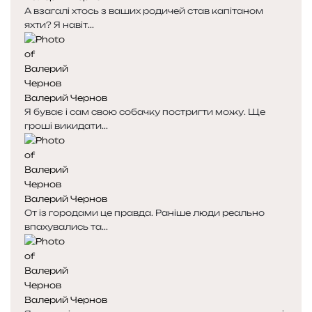
А взагалі хтось з ваших родичей став капітаном
т
т
яхти? Я навіт...
о
о
р
р
і
і
н
н
к
к
Валерий Чернов
а
а
Я буває і сам свою собачку постригти можу. Ще
гроші викидати...
Валерий Чернов
От із городами це правда. Раніше люди реально
впахувались та...
Валерий Чернов