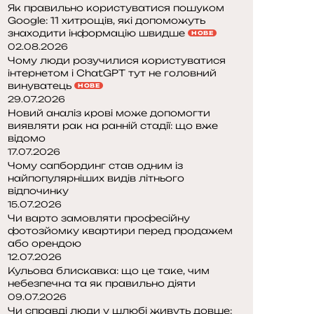
Як правильно користуватися пошуком
Google: 11 хитрощів, які допоможуть
знаходити інформацію швидше
НОВЕ
02.08.2026
Чому люди розучилися користуватися
інтернетом і ChatGPT тут не головний
винуватець
НОВЕ
29.07.2026
Новий аналіз крові може допомогти
виявляти рак на ранній стадії: що вже
відомо
17.07.2026
Чому сапбординг став одним із
найпопулярніших видів літнього
відпочинку
15.07.2026
Чи варто замовляти професійну
фотозйомку квартири перед продажем
або орендою
12.07.2026
Кульова блискавка: що це таке, чим
небезпечна та як правильно діяти
09.07.2026
Чи справді люди у шлюбі живуть довше: