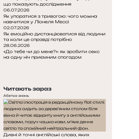
що показують дослідження
06.07.2026
Як упоратися з тривогою: чого можна
навчитися у Ліонеля Мессі
02.07.2026
Як емоційно дистанціюватися від людини
та коли це справді потрібно
28.06.2026
«До тебе чи до мене?»: як зробити секс
на одну ніч приємним спогадом
П
о
Н
п
а
е
с
Читають зараз
р
т
е
у
Абетка знань
д
п
н
н
я
а
с
с
т
т
Дивні й точні англійські слова, яких
о
о