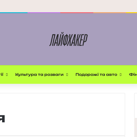
ії
Культура та розваги
Подорожі та авто
Фін
я