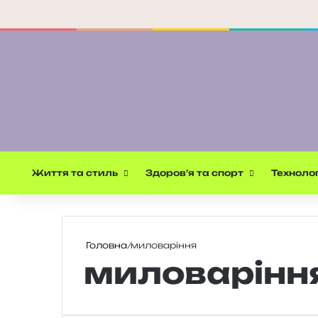
Життя та стиль
Здоров’я та спорт
Технолог
Головна
/
миловаріння
миловарінн