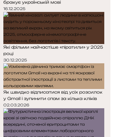
бракує українській мові
р
р
і
і
16.12.2025
н
н
к
к
а
а
Які фільми найчастіше «піратили» у 2025
році
30.12.2025
Як швидко відписатися від усіх розсилок
у Gmail і зупинити спам за кілька кліків
02.03.2026