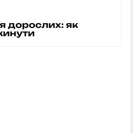
ля дорослих: як
 кинути