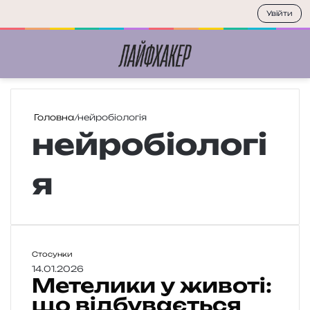
Увійти
Меню
П
Головна
/
нейробіологія
нейробіологі
я
М
Стосунки
е
14.01.2026
Метелики у животі:
т
е
що відбувається