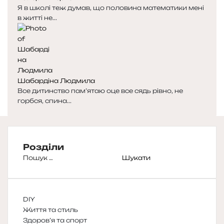
Я в школі теж думав, що половина математики мені
в житті не...
Шабардіна Людмила
Все дитинство пам’ятаю оце все сядь рівно, не
горбся, спина...
Розділи
Пошук:
DIY
Життя та стиль
Здоров’я та спорт