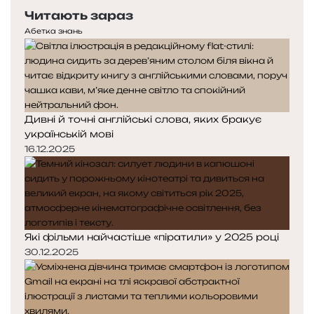
е
с
о
Читають зараз
р
т
х
е
у
Абетка знань
у
д
п
є
н
н
м
я
а
о
с
с
с
т
т
ь
Дивні й точні англійські слова, яких бракує
о
о
українській мові
р
р
і
і
16.12.2025
н
н
к
к
а
а
Які фільми найчастіше «піратили» у 2025 році
30.12.2025