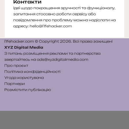
Контакти
Ідеї щодо покращення зручності та функціоналу,
запитання стосовно роботи сервісу або
повідомлення про проблему можна надіслати на
адресу:
hello@l1fehacker.com
l1fehacker.com © Copyright 2026. Всі права захищені
XYZ Digital Media
З питань розміщення реклами та партнерства
звертайтесь на
ads@xyzdigitalmedia.com
Про проєкт
Політика конфіденційності
Угода користувача
Партнери
Розмістити публікацію
Telegram
Patreon
RSS
e-
Читайте
mail
нас
на