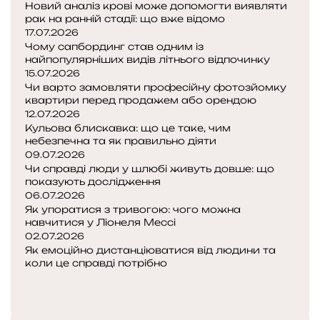
Новий аналіз крові може допомогти виявляти
є
рак на ранній стадії: що вже відомо
т
17.07.2026
ь
Чому сапбординг став одним із
с
найпопулярніших видів літнього відпочинку
я
15.07.2026
Чи варто замовляти професійну фотозйомку
у
квартири перед продажем або орендою
12.07.2026
т
Кульова блискавка: що це таке, чим
і
небезпечна та як правильно діяти
л
09.07.2026
і
Чи справді люди у шлюбі живуть довше: що
,
показують дослідження
к
06.07.2026
о
Як упоратися з тривогою: чого можна
навчитися у Ліонеля Мессі
л
02.07.2026
и
Як емоційно дистанціюватися від людини та
м
коли це справді потрібно
и
П
з
о
Н
а
п
а
к