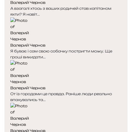
Валерий Чернов
с
с
А взагалі хтось з ваших родичей став капітаном
т
т
яхти? Я навіт...
о
о
р
р
і
і
н
н
к
к
Валерий Чернов
а
а
Я буває і сам свою собачку постригти можу. Ще
гроші викидати...
Валерий Чернов
От із городами це правда. Раніше люди реально
впахувались та...
Валерий Чернов