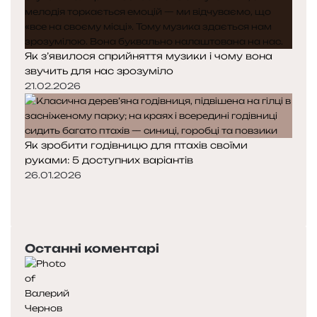
Як з’явилося сприйняття музики і чому вона
звучить для нас зрозуміло
21.02.2026
Як зробити годівницю для птахів своїми
руками: 5 доступних варіантів
26.01.2026
П
о
Н
п
а
е
с
Останні коментарі
р
т
е
у
д
п
н
н
я
а