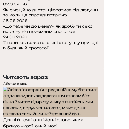
02.07.2026
Як емоційно дистанціюватися від людини
та коли це справді потрібно
28.06.2026
«До тебе чи до мене?»: як зробити секс
на одну ніч приємним спогадом
24.06.2026
7 навичок вожатого, які стануть у пригоді
в будь-якій професії
П
о
Н
п
а
е
с
Читають зараз
р
т
е
у
Абетка знань
д
п
н
н
я
а
с
с
т
т
Дивні й точні англійські слова, яких
о
о
бракує українській мові
р
р