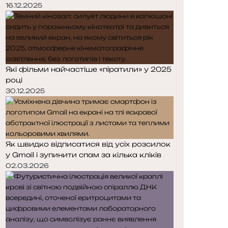
і
і
16.12.2025
н
н
к
к
а
а
Які фільми найчастіше «піратили» у 2025
році
30.12.2025
Як швидко відписатися від усіх розсилок
у Gmail і зупинити спам за кілька кліків
02.03.2026