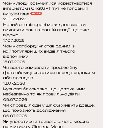
Чому люди розучилися користуватися
інтернетом і ChatGPT тут не головний
винуватець
НОВЕ
29.07.2026
Новий аналіз крові може допомогти
виявляти рак на ранній стадії: що вже
відомо
17.07.2026
Чому сапбординг став одним із
найпопулярніших видів літнього
відпочинку
15.07.2026
Чи варто замовляти професійну
фотозйомку квартири перед продажем
або орендою
12.07.2026
Кульова блискавка: що це таке, чим
небезпечна та як правильно діяти
09.07.2026
Чи справді люди у шлюбі живуть довше:
що показують дослідження
06.07.2026
Як упоратися з тривогою: чого можна
навчитися у Ліонеля Мессі