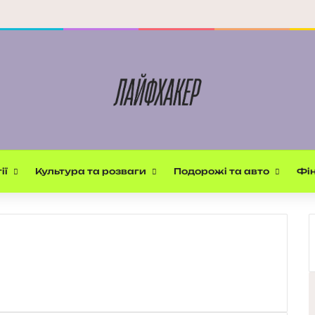
ії
Культура та розваги
Подорожі та авто
Фін