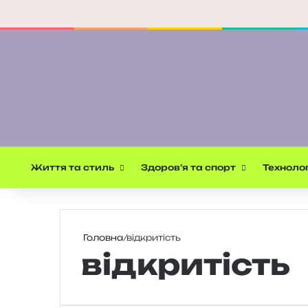
Життя та стиль
Здоров’я та спорт
Технолог
Головна
/
відкритість
відкритість