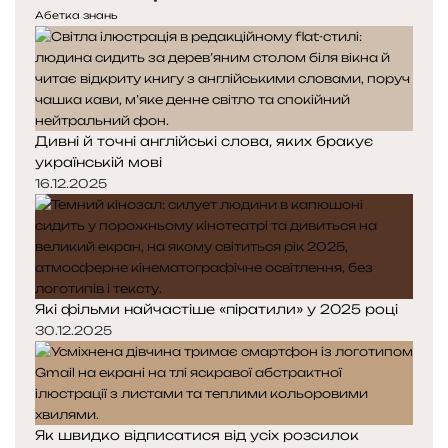
е
у
и
Абетка знань
д
п
п
н
н
а
я
а
р
с
с
т
т
т
н
Дивні й точні англійські слова, яких бракує
о
о
е
українській мові
р
р
р
і
і
16.12.2025
а
н
н
к
к
а
а
Які фільми найчастіше «піратили» у 2025 році
30.12.2025
Як швидко відписатися від усіх розсилок