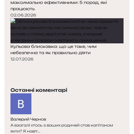
максимально ефективними: 5 порад, які
працюють
02.06.2026
Кульова блискавка: що це таке, чим
небезпечна та як правильно діяти
12.07.2026
П
о
Н
п
а
е
с
Останні коментарі
р
т
е
у
д
п
н
н
я
а
Валерий Чернов
с
с
А взагалі хтось з ваших родичей став капітаном
т
т
яхти? Я навіт...