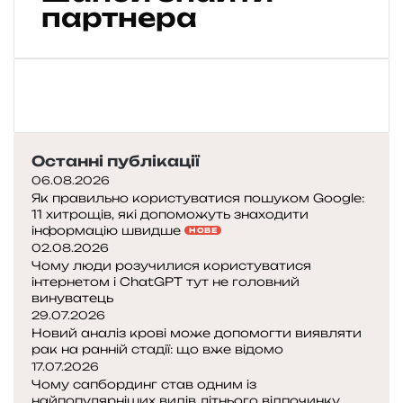
о
партнера
ю
у
с
т
о
с
Останні публікації
у
н
06.08.2026
к
Як правильно користуватися пошуком Google:
11 хитрощів, які допоможуть знаходити
а
інформацію швидше
НОВЕ
х
02.08.2026
:
Чому люди розучилися користуватися
ч
інтернетом і ChatGPT тут не головний
о
винуватець
м
29.07.2026
у
Новий аналіз крові може допомогти виявляти
щ
рак на ранній стадії: що вже відомо
17.07.2026
и
Чому сапбординг став одним із
р
найпопулярніших видів літнього відпочинку