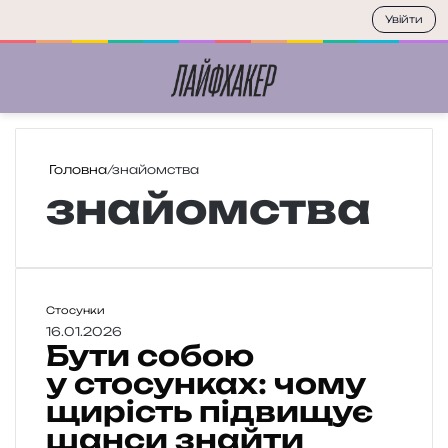
Увійти
Меню
П
Головна
/
знайомства
знайомства
Б
Стосунки
у
16.01.2026
Бути собою
т
и
у стосунках: чому
с
щирість підвищує
о
шанси знайти
б