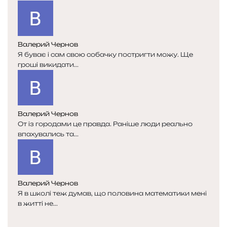
о
о
р
р
і
і
н
н
к
к
Валерий Чернов
а
а
Я буває і сам свою собачку постригти можу. Ще
гроші викидати...
Валерий Чернов
От із городами це правда. Раніше люди реально
впахувались та...
Валерий Чернов
Я в школі теж думав, що половина математики мені
в житті не...