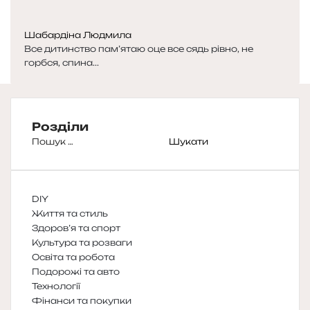
Шабардіна Людмила
Все дитинство пам’ятаю оце все сядь рівно, не
горбся, спина...
Розділи
Пошук:
DIY
Життя та стиль
Здоров’я та спорт
Культура та розваги
Освіта та робота
Подорожі та авто
Технології
Фінанси та покупки