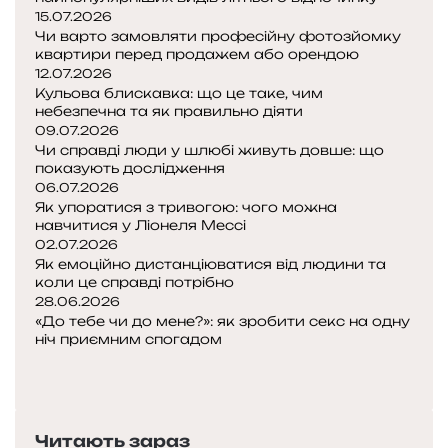
і
15.07.2026
с
Чи варто замовляти професійну фотозйомку
т
квартири перед продажем або орендою
ь
12.07.2026
п
Кульова блискавка: що це таке, чим
і
небезпечна та як правильно діяти
д
09.07.2026
в
Чи справді люди у шлюбі живуть довше: що
показують дослідження
и
06.07.2026
щ
Як упоратися з тривогою: чого можна
у
навчитися у Ліонеля Мессі
є
02.07.2026
ш
Як емоційно дистанціюватися від людини та
а
коли це справді потрібно
н
28.06.2026
с
«До тебе чи до мене?»: як зробити секс на одну
и
ніч приємним спогадом
П
з
о
Н
н
п
а
а
е
с
й
Читають зараз
р
т
т