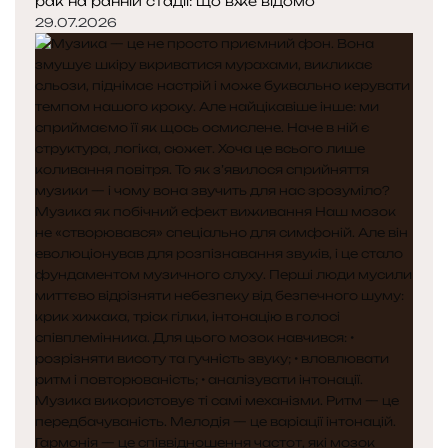
рак на ранній стадії: що вже відомо
29.07.2026