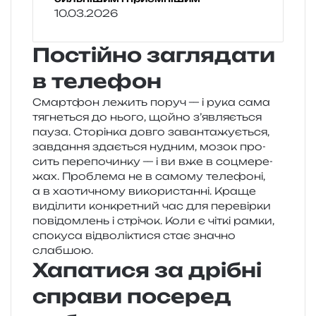
10.03.2026
Постійно заглядати
в телефон
Смартфон лежить поруч — і рука сама
тягне­ться до нього, щойно з’являється
пауза. Сторінка довго заван­та­жу­є­ться,
зав­да­н­ня зда­є­ться нудним, мозок про­
сить пере­по­чин­ку — і ви вже в соцме­ре­
жах. Проблема не в само­му теле­фо­ні,
а в хао­ти­чно­му вико­ри­стан­ні. Краще
виді­ли­ти кон­кре­тний час для пере­вір­ки
пові­дом­лень і стрі­чок. Коли є чіткі рамки,
спо­ку­са від­во­лі­кти­ся стає зна­чно
слабшою.
Хапатися за дрібні
справи посеред