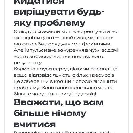
Кидатися
вирішувати будь-
яку проблему
Є люди, які зви­кли мит­тє­во реа­гу­ва­ти на
скла­дні ситу­а­ції — осо­бли­во, якщо вва­
жа­ють себе досвід­че­ни­ми фахів­ця­ми.
Але імпуль­сив­не зану­ре­н­ня в чужі зада­чі
часто заби­рає час і не дає які­сно­го
результату.
Корисна пауза перед дією: чи справ­ді це
ваша від­по­від­аль­ність, скіль­ки ресур­сів
це забе­ре і чи є кра­щий спо­сіб вирі­ши­ти
про­бле­му. Запитання іноді еко­ном­лять
біль­ше часу, ніж швид­кі відповіді.
Вважати, що вам
більше нічому
вчитися
Впевненість у вла­сній ком­пе­тен­тно­сті —