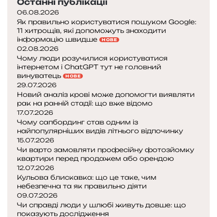
Останні публікації
06.08.2026
Як правильно користуватися пошуком Google:
11 хитрощів, які допоможуть знаходити
інформацію швидше
НОВЕ
02.08.2026
Чому люди розучилися користуватися
інтернетом і ChatGPT тут не головний
винуватець
НОВЕ
29.07.2026
Новий аналіз крові може допомогти виявляти
рак на ранній стадії: що вже відомо
17.07.2026
Чому сапбординг став одним із
найпопулярніших видів літнього відпочинку
15.07.2026
Чи варто замовляти професійну фотозйомку
квартири перед продажем або орендою
12.07.2026
Кульова блискавка: що це таке, чим
небезпечна та як правильно діяти
09.07.2026
Чи справді люди у шлюбі живуть довше: що
показують дослідження