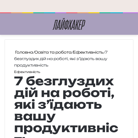
Меню
П
Головна
/
Освіта та робота
/
Ефективність
/
7
безглуздих дій на роботі, які з’їдають вашу
продуктивність
Ефективність
7 безглуздих
дій на роботі,
які з’їдають
вашу
продуктивніс