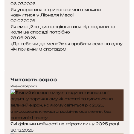
06.07.2026
Як упоратися з тривогою: чого можна
навчитися у Ліонеля Мессі
02.07.2026
Як емоційно дистанціюватися від людини та
коли це справді потрібно
28.06.2026
«До тебе чи до мене?»: як зробити секс на одну
ніч приємним спогадом
Попередня
сторінка
Наступна
сторінка
Читають зараз
Кінематограф
Які фільми найчастіше «піратили» у 2025 році
30.12.2025