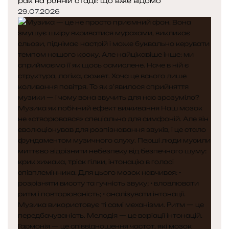
рак на ранній стадії: що вже відомо
29.07.2026