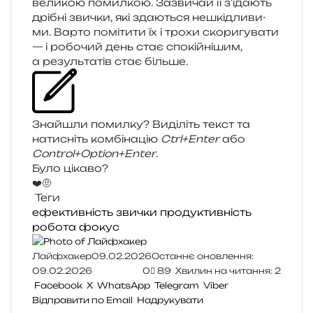
вели­кою помил­кою. Зазвичай її з’їдають
дрі­бні зви­чки, які зда­ю­ться нешкі­дли­ви­
ми. Варто помі­ти­ти їх і трохи ско­ри­гу­ва­ти
— і робо­чий день стає спо­кій­ні­шим,
а резуль­та­тів стає більше.
Знайшли помил­ку? Виділіть текст та
нати­сніть ком­бі­на­цію
Ctrl+Enter
або
Control+Option+Enter
.
Було цікаво?
❤️
🤨
Теги
ефективність
звички
продуктивність
робота
фокус
Лайфхакер
09.02.2026
Останнє оновлення:
09.02.2026
0
89
Хвилин на читання: 2
Facebook
X
WhatsApp
Telegram
Viber
Відправити по Email
Надрукувати