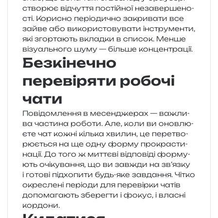
ство­рює від­чу­т­тя постій­ної неза­вер­ше­но­
сті. Корисно пері­о­ди­чно закри­ва­ти все
зайве або вико­ри­сто­ву­ва­ти інстру­мен­ти,
які згор­та­ють вклад­ки в спи­сок. Менше
візу­аль­но­го шуму — біль­ше концентрації.
Безкінечно
перевіряти робочі
чати
Повідомлення в месен­дже­рах — важли­
ва части­на робо­ти. Але, коли ви онов­лю­
є­те чат кожні кіль­ка хви­лин, це пере­тво­
рю­є­ться на ще одну форму про­кра­сти­
на­ції. До того ж мит­тє­ві від­по­віді фор­му­
ють очі­ку­ва­н­ня, що ви зав­жди на зв’язку
і гото­ві під­хо­пи­ти будь-яке зав­да­н­ня. Чітко
окре­сле­ні пері­о­ди для пере­вір­ки чатів
допо­ма­га­ють збе­рег­ти і фокус, і вла­сні
кордони.