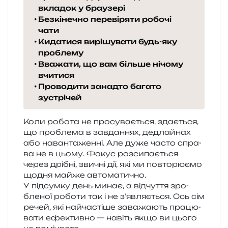
вкладок у браузері
Безкінечно перевіряти робочі
чати
Кидатися вирішувати будь-яку
проблему
Вважати, що вам більше нічому
вчитися
Проводити занадто багато
зустрічей
Коли робо­та не про­су­ва­є­ться, зда­є­ться,
що про­бле­ма в зав­да­н­нях, дедлай­нах
або наван­та­жен­ні. Але дуже часто спра­
ва не в цьому. Фокус роз­си­па­є­ться
через дрі­бні, зви­чні дії, які ми повто­рю­є­мо
щодня майже автоматично.
У під­сум­ку день минає, а від­чу­т­тя зро­
бле­ної робо­ти так і не з’являється. Ось сім
речей, які най­ча­сті­ше зава­жа­ють пра­цю­
ва­ти ефе­ктив­но — навіть якщо ви цього