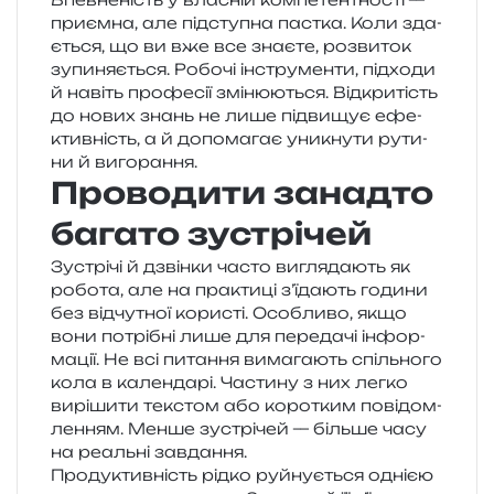
при­єм­на, але під­сту­пна пас­тка. Коли зда­
є­ться, що ви вже все зна­є­те, роз­ви­ток
зупи­ня­є­ться. Робочі інстру­мен­ти, під­хо­ди
й навіть про­фе­сії змі­ню­ю­ться. Відкритість
до нових знань не лише під­ви­щує ефе­
ктив­ність, а й допо­ма­гає уни­кну­ти рути­
ни й вигорання.
Проводити занадто
багато зустрічей
Зустрічі й дзвін­ки часто вигля­да­ють як
робо­та, але на пра­кти­ці з’їдають годи­ни
без від­чу­тної кори­сті. Особливо, якщо
вони потрі­бні лише для пере­да­чі інфор­
ма­ції. Не всі пита­н­ня вима­га­ють спіль­но­го
кола в кален­да­рі. Частину з них легко
вирі­ши­ти текс­том або коро­тким пові­дом­
ле­н­ням. Менше зустрі­чей — біль­ше часу
на реаль­ні завдання.
Продуктивність рідко руй­ну­є­ться одні­єю