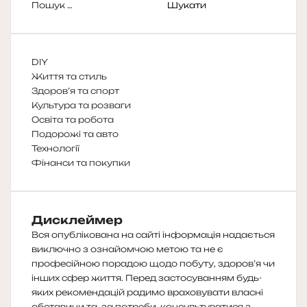
Пошук:
DIY
Життя та стиль
Здоров’я та спорт
Культура та розваги
Освіта та робота
Подорожі та авто
Технології
Фінанси та покупки
Дисклеймер
Вся опублікована на сайті інформація надається
виключно з ознайомчою метою та не є
професійною порадою щодо побуту, здоров’я чи
інших сфер життя. Перед застосуванням будь-
яких рекомендацій радимо враховувати власні
обставини та, за потреби, консультуватися з