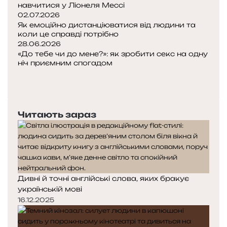
,
и
навчитися у Ліонеля Мессі
я
с
02.07.2026
к
Як емоційно дистанціюватися від людини та
п
коли це справді потрібно
і
о
28.06.2026
н
к
«До тебе чи до мене?»: як зробити секс на одну
е
і
ніч приємним спогадом
в
й
П
а
н
о
Н
р
і
п
а
т
ш
е
с
о
е
Читають зараз
р
т
і
е
у
г
д
п
н
н
н
о
я
а
р
с
с
у
Дивні й точні англійські слова, яких бракує
т
т
в
українській мові
о
о
а
16.12.2025
р
р
т
і
і
и
н
н