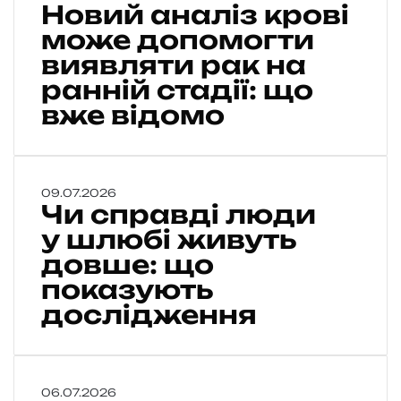
Новий аналіз крові
о
в
може допомогти
и
виявляти рак на
й
ранній стадії: що
а
н
вже відомо
а
л
і
з
Ч
09.07.2026
к
Чи справді люди
и
р
с
у шлюбі живуть
о
п
довше: що
в
р
і
показують
а
м
в
дослідження
о
д
ж
і
е
л
д
ю
о
Я
06.07.2026
д