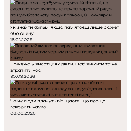
Як знайти фільм, якщо пам’ятаєш лише сюжет
або сцену
18.01.2026
Пожежа у висотці: як діяти, щоб вижити та не
втратити час
30.03.2026
Чому люди плачуть від щастя: що про це
говорить наука
08.06.2026
П
о
Н