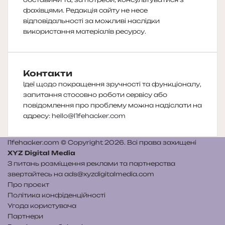
фахівцями. Редакція сайту не несе
відповідальності за можливі наслідки
використання матеріалів ресурсу.
Контакти
Ідеї щодо покращення зручності та функціоналу,
запитання стосовно роботи сервісу або
повідомлення про проблему можна надіслати на
адресу:
hello@l1fehacker.com
l1fehacker.com © Copyright 2026. Всі права захищені
XYZ Digital Media
З питань розміщення реклами та партнерства
звертайтесь на
ads@xyzdigitalmedia.com
Про проєкт
Політика конфіденційності
Угода користувача
Партнери