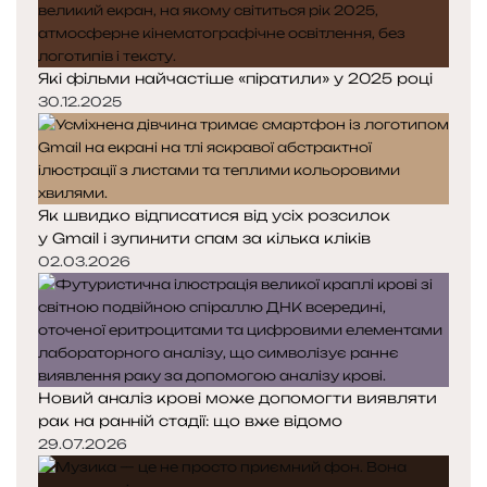
к
к
а
а
Які фільми найчастіше «піратили» у 2025 році
30.12.2025
Як швидко відписатися від усіх розсилок
у Gmail і зупинити спам за кілька кліків
02.03.2026
Новий аналіз крові може допомогти виявляти
рак на ранній стадії: що вже відомо
29.07.2026