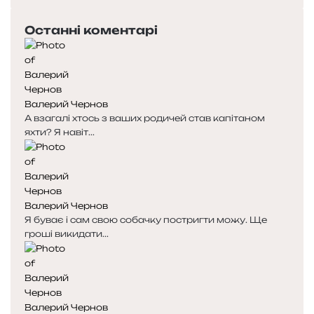
п
а
е
с
Останні коментарі
р
т
е
у
д
п
н
н
я
а
Валерий Чернов
с
с
А взагалі хтось з ваших родичей став капітаном
т
т
яхти? Я навіт...
о
о
р
р
і
і
н
н
к
к
Валерий Чернов
а
а
Я буває і сам свою собачку постригти можу. Ще
гроші викидати...
Валерий Чернов