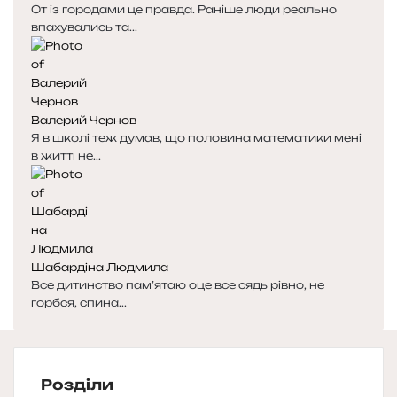
От із городами це правда. Раніше люди реально
впахувались та...
Валерий Чернов
Я в школі теж думав, що половина математики мені
в житті не...
Шабардіна Людмила
Все дитинство пам’ятаю оце все сядь рівно, не
горбся, спина...
Розділи