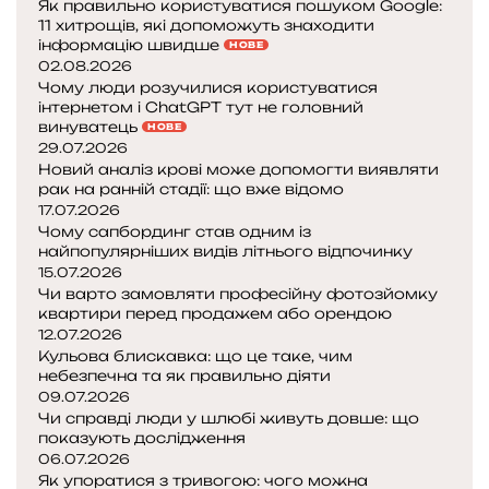
т
Як правильно користуватися пошуком Google:
к
і
о
і
о
11 хитрощів, які допоможуть знаходити
о
ч
с
інформацію швидше
с
НОВЕ
ю
н
т
я
02.08.2026
т
у
а
к
Чому люди розучилися користуватися
о
д
р
інтернетом і ChatGPT тут не головний
н
ї
винуватець
е
і
а
НОВЕ
т
29.07.2026
п
р
в
е
Новий аналіз крові може допомогти виявляти
р
о
ч
рак на ранній стадії: що вже відомо
е
з
и
17.07.2026
с
м
т
Чому сапбординг став одним із
і
о
и
найпопулярніших видів літнього відпочинку
ю
в
с
15.07.2026
:
и
я
Чи варто замовляти професійну фотозйомку
с
в
квартири перед продажем або орендою
р
и
12.07.2026
е
Кульова блискавка: що це таке, чим
м
г
а
небезпечна та як правильно діяти
п
о
г
09.07.2026
т
л
у
Чи справді люди у шлюбі живуть довше: що
о
о
в
показують дослідження
м
в
а
06.07.2026
и
і
т
Як упоратися з тривогою: чого можна