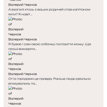
Валерий Чернов
с
с
А взагалі хтось з ваших родичей став капітаном
т
т
яхти? Я навіт...
о
о
р
р
і
і
н
н
к
к
Валерий Чернов
а
а
Я буває і сам свою собачку постригти можу. Ще
гроші викидати...
Валерий Чернов
От із городами це правда. Раніше люди реально
впахувались та...