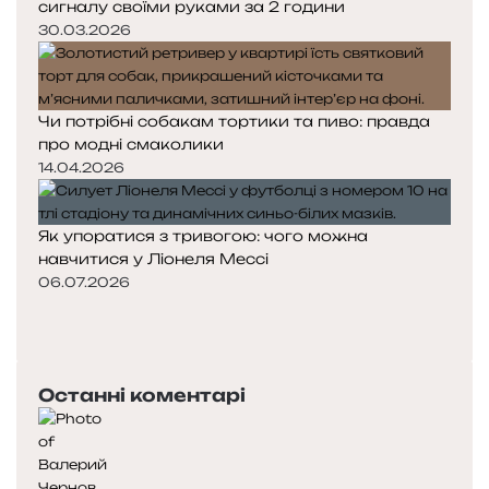
сигналу своїми руками за 2 години
30.03.2026
Чи потрібні собакам тортики та пиво: правда
про модні смаколики
14.04.2026
Як упоратися з тривогою: чого можна
навчитися у Ліонеля Мессі
06.07.2026
П
о
Н
п
а
е
с
Останні коментарі
р
т
е
у
д
п
н
н
я
а