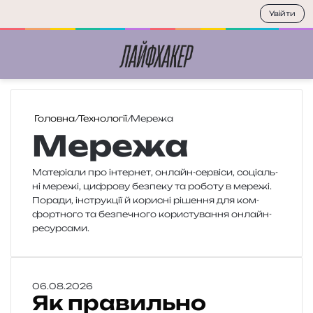
Увійти
Меню
П
Головна
/
Технології
/
Мережа
Мережа
Матеріали про інтер­нет, онлайн-сер­ві­си, соці­аль­
ні мере­жі, цифро­ву без­пе­ку та робо­ту в мере­жі.
Поради, інстру­кції й кори­сні ріше­н­ня для ком­
фор­тно­го та без­пе­чно­го кори­сту­ва­н­ня онлайн-
ресурсами.
Я
06.08.2026
Як правильно
к