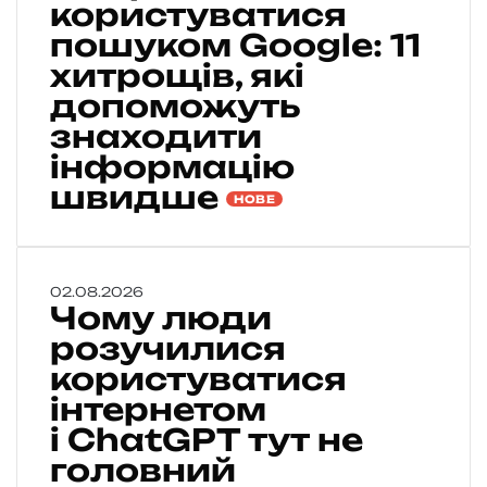
п
користуватися
р
пошуком Google: 11
а
хитрощів, які
в
и
допоможуть
л
знаходити
ь
інформацію
н
о
швидше
НОВЕ
к
о
р
и
Ч
02.08.2026
с
Чому люди
о
т
м
розучилися
у
у
користуватися
в
л
а
інтернетом
ю
т
д
і ChatGPT тут не
и
и
головний
с
р
я