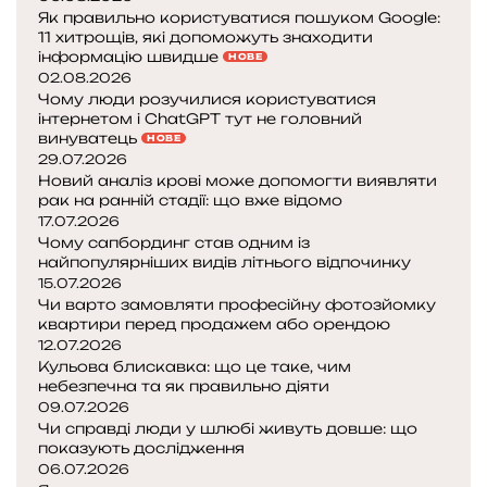
я
с
щ
Як правильно користуватися пошуком Google:
і
я
і
11 хитрощів, які допоможуть знаходити
н
в
інформацію швидше
в
НОВЕ
т
02.08.2026
і
,
е
Чому люди розучилися користуватися
д
я
р
інтернетом і ChatGPT тут не головний
у
к
винуватець
н
НОВЕ
с
і
29.07.2026
е
і
д
Новий аналіз крові може допомогти виявляти
т
х
о
рак на ранній стадії: що вже відомо
о
р
п
17.07.2026
м
о
о
Чому сапбординг став одним із
і
з
найпопулярніших видів літнього відпочинку
м
15.07.2026
с
о
C
Чи варто замовляти професійну фотозйомку
и
ж
h
квартири перед продажем або орендою
л
у
12.07.2026
a
о
т
Кульова блискавка: що це таке, чим
t
к
ь
небезпечна та як правильно діяти
G
у
з
09.07.2026
P
н
Чи справді люди у шлюбі живуть довше: що
T
G
а
показують дослідження
т
m
х
06.07.2026
у