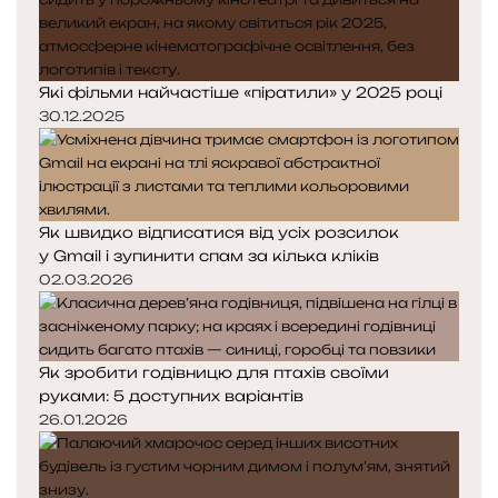
н
н
ь
к
к
к
а
а
а
к
Які фільми найчастіше «піратили» у 2025 році
л
30.12.2025
і
к
і
в
Як швидко відписатися від усіх розсилок
у Gmail і зупинити спам за кілька кліків
02.03.2026
Як зробити годівницю для птахів своїми
руками: 5 доступних варіантів
26.01.2026