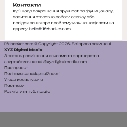
Контакти
Ідеї щодо покращення зручності та функціоналу,
запитання стосовно роботи сервісу або
повідомлення про проблему можна надіслати на
адресу:
hello@l1fehacker.com
l1fehacker.com © Copyright 2026. Всі права захищені
XYZ Digital Media
З питань розміщення реклами та партнерства
звертайтесь на
ads@xyzdigitalmedia.com
Про проєкт
Політика конфіденційності
Угода користувача
Партнери
Розмістити публікацію
Telegram
Patreon
RSS
e-
Читайте
mail
нас