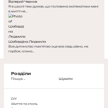
Валерий Чернов
Я в школі теж думав, що половина математики мені
в житті не...
Шабардіна Людмила
Все дитинство пам’ятаю оце все сядь рівно, не
горбся, спина...
Розділи
Пошук:
DIY
Життя та стиль