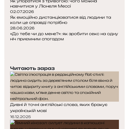
a
Як упоратися з тривогою: чого можна
о
т
навчитися у Ліонеля Мессі
i
д
н
02.07.2026
l
и
е
Як емоційно дистанціюватися від людини та
і
т
коли це справді потрібно
г
и
28.06.2026
о
з
і
«До тебе чи до мене?»: як зробити секс на одну
л
у
н
ніч приємним спогадом
о
п
ф
П
в
и
о
о
Н
н
н
р
п
а
и
и
м
е
с
й
т
Читають зараз
а
р
т
в
и
ц
е
у
и
с
і
д
п
н
п
ю
н
н
у
а
ш
я
а
в
м
в
с
с
а
з
и
Дивні й точні англійські слова, яких бракує
т
т
т
а
д
українській мові
о
о
е
к
ш
16.12.2025
р
р
ц
і
е
і
і
ь
л
НОВЕ