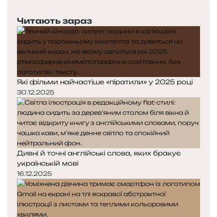
п
а
е
с
Читають зараз
р
т
е
у
д
п
н
н
я
а
с
с
Які фільми найчастіше «піратили» у 2025 році
т
т
30.12.2025
о
о
р
р
і
і
н
н
к
к
а
а
Дивні й точні англійські слова, яких бракує
українській мові
16.12.2025