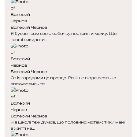
р
р
і
і
н
н
к
к
Валерий Чернов
а
а
Я буває і сам свою собачку постригти можу. Ще
гроші викидати...
Валерий Чернов
От із городами це правда. Раніше люди реально
впахувались та...
Валерий Чернов
Я в школі теж думав, що половина математики мені
в житті не...