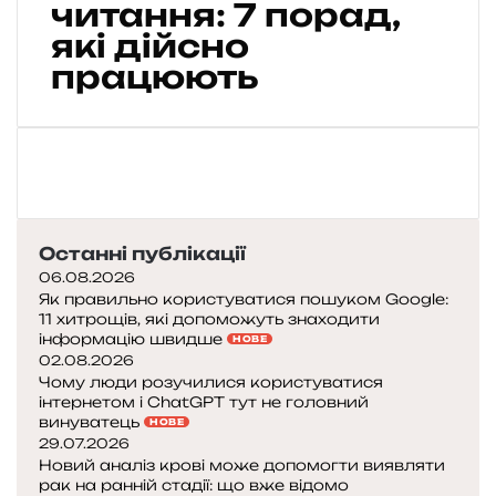
п
читання: 7 порад,
о
які дійсно
л
працюють
ю
б
и
т
и
ч
и
т
Останні публікації
а
06.08.2026
н
Як правильно користуватися пошуком Google:
н
11 хитрощів, які допоможуть знаходити
я
інформацію швидше
НОВЕ
:
02.08.2026
7
Чому люди розучилися користуватися
інтернетом і ChatGPT тут не головний
винуватець
п
НОВЕ
29.07.2026
о
Новий аналіз крові може допомогти виявляти
р
рак на ранній стадії: що вже відомо
а