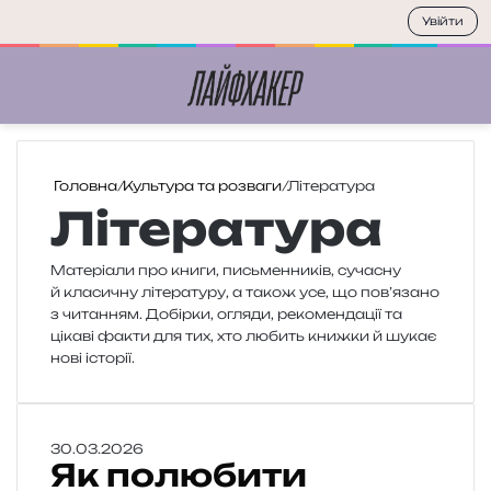
Увійти
Меню
П
Головна
/
Культура та розваги
/
Література
Література
Матеріали про книги, письмен­ни­ків, суча­сну
й кла­си­чну літе­ра­ту­ру, а також усе, що пов’язано
з чита­н­ням. Добірки, огля­ди, реко­мен­да­ції та
ціка­ві факти для тих, хто любить книж­ки й шукає
нові історії.
Я
30.03.2026
Як полюбити
к