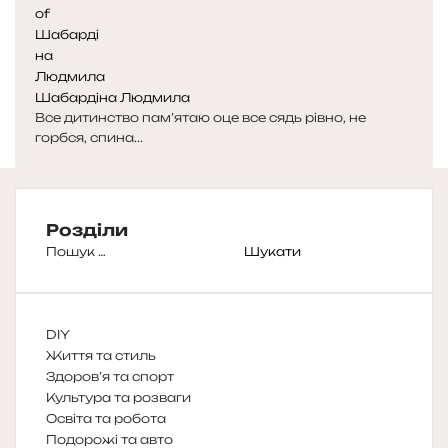
Шабардіна Людмила
Все дитинство пам’ятаю оце все сядь рівно, не
горбся, спина...
Розділи
Пошук:
DIY
Життя та стиль
Здоров’я та спорт
Культура та розваги
Освіта та робота
Подорожі та авто