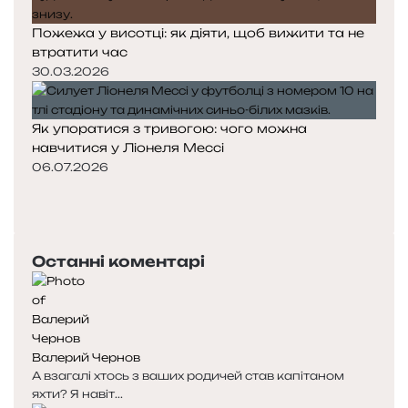
Пожежа у висотці: як діяти, щоб вижити та не
втратити час
30.03.2026
Як упоратися з тривогою: чого можна
навчитися у Ліонеля Мессі
06.07.2026
П
о
Н
п
а
е
с
Останні коментарі
р
т
е
у
д
п
н
н
я
а
Валерий Чернов
с
с
А взагалі хтось з ваших родичей став капітаном
т
т
яхти? Я навіт...
о
о