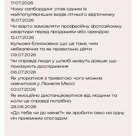
17.07.2026
д
Чому сапбординг став одним із
,
найпопулярніших видів літнього відпочинку
я
15.07.2026
к
Чи варто замовляти професійну фотозйомку
і
квартири перед продажем або орендою
д
12.07.2026
Кульова блискавка: що це таке, чим
і
небезпечна та як правильно діяти
й
09.07.2026
с
Чи справді люди у шлюбі живуть довше: що
н
показують дослідження
о
06.07.2026
п
Як упоратися з тривогою: чого можна
р
навчитися у Ліонеля Мессі
а
02.07.2026
ц
Як емоційно дистанціюватися від людини та
коли це справді потрібно
ю
28.06.2026
ю
«До тебе чи до мене?»: як зробити секс на одну
т
ніч приємним спогадом
ь
П
о
Н