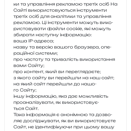
ки та управ­лі­н­ня рекла­мою тре­тіх осіб На
Сайті вико­ри­сто­ву­ю­ться інстру­мен­ти
тре­тіх осіб для ана­лі­ти­ки та управ­лі­н­ня
рекла­мою. Ці інстру­мен­ти можуть вико­
ри­сто­ву­ва­ти файли cookie, які можуть
зби­ра­ти насту­пну інформацію:
ваша IP-адре­са;
назву та вер­сію вашо­го бра­у­зе­ра, опе­
ра­цій­ної системи;
про часто­ту та три­ва­лість вико­ри­ста­н­ня
вами Сайту;
про кон­тент, який ви переглядаєте;
з якого сайту ви пере­йшли на наш сайт;
на який сайт пере­йшли до нашо­
го Сайту;
іншу інфор­ма­цію, яка дає можли­вість
про­ана­лі­зу­ва­ти, як вико­ри­сто­ву­є­
ться Сайт.
Така інфор­ма­ція є ано­нім­ною та дозво­
ляє дослі­джу­ва­ти, як ви вико­ри­сто­ву­є­те
Сайт, не іден­ти­фі­ку­ю­чи при цьому вашу