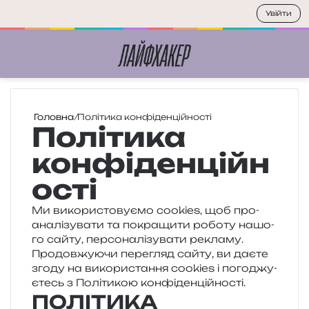
Увійти
Меню
П
Головна
/
Політика конфіденційності
Політика
конфіденційн
ості
Ми вико­ри­сто­ву­є­мо cookies, щоб про­
ана­лі­зу­ва­ти та покра­щи­ти робо­ту нашо­
го сайту, пер­со­на­лі­зу­ва­ти рекла­му.
Продовжуючи пере­гляд сайту, ви даєте
згоду на вико­ри­ста­н­ня cookies і пого­джу­
є­тесь з Політикою конфіденційності.
ПОЛІТИКА