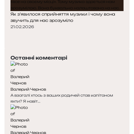
Як з’явилося сприйняття музики і чому вона
звучить для нас зрозуміло
21.02.2026
Попередня
сторінка
Наступна
сторінка
Останні коментарі
Валерий Чернов
А взагалі хтось з ваших родичей став капітаном
яхти? Я навіт...
Валерий Чернов