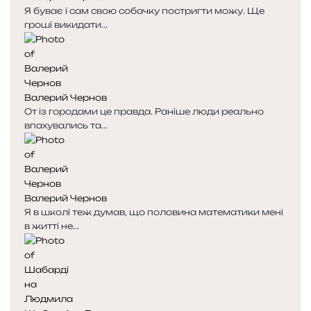
Я буває і сам свою собачку постригти можу. Ще
гроші викидати...
Валерий Чернов
От із городами це правда. Раніше люди реально
впахувались та...
Валерий Чернов
Я в школі теж думав, що половина математики мені
в житті не...