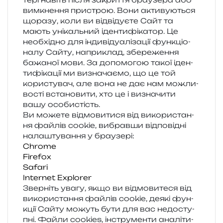
вимкне­н­ня при­строю. Вони акти­ву­ю­ться
щора­зу, коли ви від­ві­ду­є­те Сайт та
мають уні­каль­ний іден­ти­фі­ка­тор. Це
необ­хі­дно для інди­ві­ду­а­лі­за­ції фун­кціо­
на­лу Сайту, напри­клад, збе­ре­же­н­ня
бажа­ної мови. За допо­мо­гою такої іден­
ти­фі­ка­ції ми визна­ча­є­мо, що це той
кори­сту­вач, але вона не дає нам можли­
во­сті вста­но­ви­ти, хто це і визна­чи­ти
вашу особистість.
Ви може­те від­мо­ви­ти­ся від вико­ри­ста­н­
ня фай­лів cookie, вибрав­ши від­по­від­ні
нала­шту­ва­н­ня у браузері:
Chrome
Firefox
Safari
Internet Explorer
Зверніть увагу, якщо ви від­мо­ви­те­ся від
вико­ри­ста­н­ня фай­лів cookie, деякі фун­
кції Сайту можуть бути для вас недо­сту­
пні. Файли cookies, інстру­мен­ти ана­лі­ти­