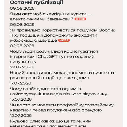
Останні публікації
09.08.2026
Який автомобіль вигідніше купити —
електричний чи бензиновий
НОВЕ
06.08.2026
Як правильно користуватися пошуком Google:
11 хитрощів, які допоможуть знаходити
інформацію швидше
НОВЕ
02.08.2026
Чому люди розучилися користуватися
інтернетом і ChatGPT тут не головний
винуватець
29.07.2026
Новий аналіз крові може допомогти виявляти
рак на ранній стадії: що вже відомо
17.07.2026
Чому сапбординг став одним із
найпопулярніших видів літнього відпочинку
15.07.2026
Чи варто замовляти професійну фотозйомку
квартири перед продажем або орендою
12.07.2026
Кульова блискавка: що це таке, чим
небезпечна та як правильно діяти