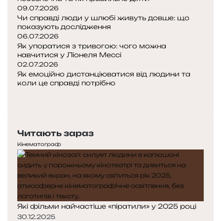
09.07.2026
Чи справді люди у шлюбі живуть довше: що
показують дослідження
06.07.2026
Як упоратися з тривогою: чого можна
навчитися у Ліонеля Мессі
02.07.2026
Як емоційно дистанціюватися від людини та
коли це справді потрібно
Попередня
сторінка
Наступна
сторінка
Читають зараз
Кінематограф
Які фільми найчастіше «піратили» у 2025 році
30.12.2025