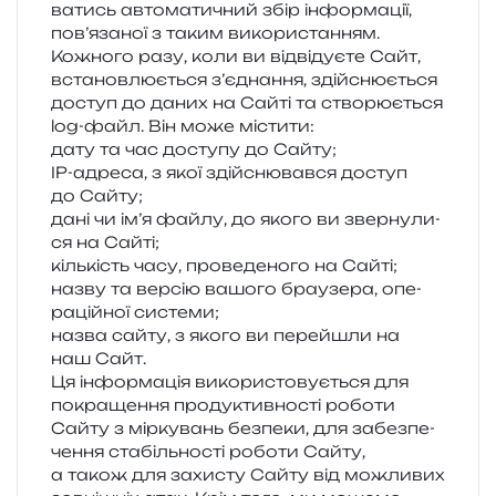
ва­тись авто­ма­ти­чний збір інфор­ма­ції,
пов’я­за­ної з таким вико­ри­ста­н­ням.
Кожного разу, коли ви від­ві­ду­є­те Сайт,
вста­нов­лю­є­ться з’єд­на­н­ня, здій­сню­є­ться
доступ до даних на Сайті та ство­рю­є­ться
log-файл. Він може містити:
дату та час досту­пу до Сайту;
IP-адре­са, з якої здій­сню­вав­ся доступ
до Сайту;
дані чи ім’я файлу, до якого ви звер­ну­ли­
ся на Сайті;
кіль­кість часу, про­ве­де­но­го на Сайті;
назву та вер­сію вашо­го бра­у­зе­ра, опе­
ра­цій­ної системи;
назва сайту, з якого ви пере­йшли на
наш Сайт.
Ця інфор­ма­ція вико­ри­сто­ву­є­ться для
покра­ще­н­ня про­ду­ктив­но­сті робо­ти
Сайту з мір­ку­вань без­пе­ки, для забез­пе­
че­н­ня ста­біль­но­сті робо­ти Сайту,
а також для захи­сту Сайту від можли­вих