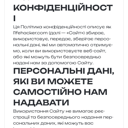
КОНФІДЕНЦІЙНОСТ
І
Ця Політика кон­фі­ден­цій­но­сті опи­сує як
l1fehacker​.com (далі — «Сайт») зби­рає,
вико­ри­сто­вує, пере­дає, збе­рі­гає пер­со­
наль­ні дані, які ми авто­ма­ти­чно отри­му­є­
мо, коли ви вико­ри­сто­ву­є­те веб-сайт,
або які можуть бути без­по­се­ре­дньо
нада­ні нам за допо­мо­гою Сайту.
ПЕРСОНАЛЬНІ ДАНІ,
ЯКІ ВИ МОЖЕТЕ
САМОСТІЙНО НАМ
НАДАВАТИ
Використання Сайту не вима­гає реє­
стра­ції та без­по­се­ре­дньо­го нада­н­ня пер­
со­наль­них даних, які можуть вас