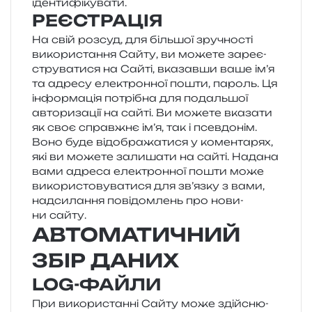
ідентифікувати.
РЕЄСТРАЦІЯ
На свій роз­суд, для біль­шої зру­чно­сті
вико­ри­ста­н­ня Сайту, ви може­те заре­є­
стру­ва­ти­ся на Сайті, вка­зав­ши ваше ім’я
та адре­су еле­ктрон­ної пошти, пароль. Ця
інфор­ма­ція потрі­бна для подаль­шої
авто­ри­за­ції на сайті. Ви може­те вка­за­ти
як своє справ­жнє ім’я, так і псев­до­нім.
Воно буде від­обра­жа­ти­ся у комен­та­рях,
які ви може­те зали­ша­ти на сайті. Надана
вами адре­са еле­ктрон­ної пошти може
вико­ри­сто­ву­ва­ти­ся для зв’яз­ку з вами,
над­си­ла­н­ня пові­дом­лень про нови­
ни сайту.
АВТОМАТИЧНИЙ
ЗБІР ДАНИХ
LOG-ФАЙЛИ
При вико­ри­стан­ні Сайту може здій­сню­