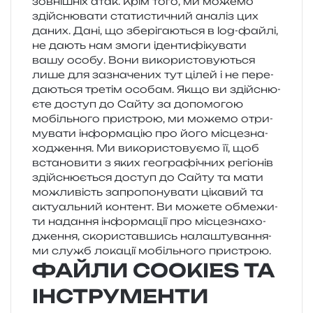
зов­ні­шніх атак. Крім того, ми може­мо
здій­сню­ва­ти ста­ти­сти­чний ана­ліз цих
даних. Дані, що збе­рі­га­ю­ться в log-файлі,
не дають нам змоги іден­ти­фі­ку­ва­ти
вашу особу. Вони вико­ри­сто­ву­ю­ться
лише для зазна­че­них тут цілей і не пере­
да­ю­ться тре­тім осо­бам. Якщо ви здій­сню­
є­те доступ до Сайту за допо­мо­гою
мобіль­но­го при­строю, ми може­мо отри­
му­ва­ти інфор­ма­цію про його місце­зна­
хо­дже­н­ня. Ми вико­ри­сто­ву­є­мо її, щоб
вста­но­ви­ти з яких гео­гра­фі­чних регіо­нів
здій­сню­є­ться доступ до Сайту та мати
можли­вість запро­по­ну­ва­ти ціка­вий та
акту­аль­ний кон­тент. Ви може­те обме­жи­
ти нада­н­ня інфор­ма­ції про місце­зна­хо­
дже­н­ня, ско­ри­став­шись нала­шту­ва­н­ня­
ми служб лока­ції мобіль­но­го пристрою.
ФАЙЛИ COOKIES ТА
ІНСТРУМЕНТИ