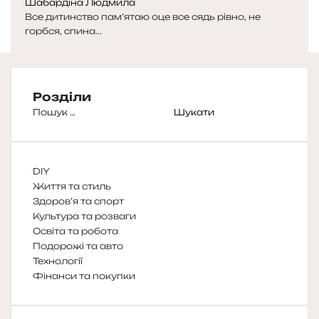
Шабардіна Людмила
Все дитинство пам’ятаю оце все сядь рівно, не
горбся, спина...
Розділи
Пошук:
DIY
Життя та стиль
Здоров’я та спорт
Культура та розваги
Освіта та робота
Подорожі та авто
Технології
Фінанси та покупки