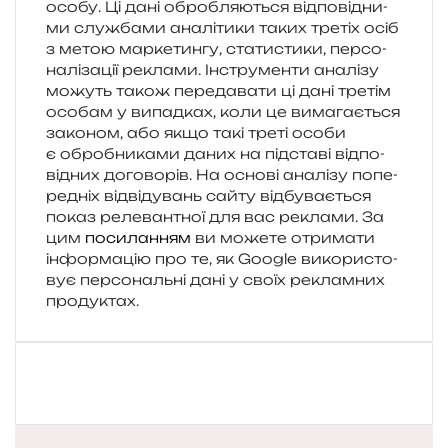
особу. Ці дані обро­бля­ю­ться від­по­від­ни­
ми слу­жба­ми ана­лі­ти­ки таких тре­тіх осіб
з метою мар­ке­тин­гу, ста­ти­сти­ки, пер­со­
на­лі­за­ції рекла­ми. Інструменти ана­лі­зу
можуть також пере­да­ва­ти ці дані тре­тім
осо­бам у випад­ках, коли це вима­га­є­ться
зако­ном, або якщо такі треті особи
є обро­бни­ка­ми даних на під­ста­ві від­по­
від­них дого­во­рів. На осно­ві ана­лі­зу попе­
ре­дніх від­ві­ду­вань сайту від­бу­ва­є­ться
показ реле­ван­тної для вас рекла­ми. За
цим
посиланням
ви може­те отри­ма­ти
інфор­ма­цію про те, як Google вико­ри­сто­
вує пер­со­наль­ні дані у своїх реклам­них
продуктах.