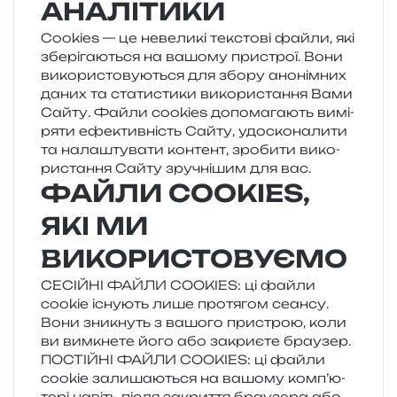
АНАЛІТИКИ
Cookies — це неве­ли­кі текс­то­ві файли, які
збе­рі­га­ю­ться на вашо­му при­строї. Вони
вико­ри­сто­ву­ю­ться для збору ано­нім­них
даних та ста­ти­сти­ки вико­ри­ста­н­ня Вами
Сайту. Файли cookies допо­ма­га­ють вимі­
ря­ти ефе­ктив­ність Сайту, удо­ско­на­ли­ти
та нала­шту­ва­ти кон­тент, зро­би­ти вико­
ри­ста­н­ня Сайту зру­чні­шим для вас.
ФАЙЛИ COOKIES,
ЯКІ МИ
ВИКОРИСТОВУЄМО
СЕСІЙНІ ФАЙЛИ COOKIES: ці файли
cookie існу­ють лише про­тя­гом сеан­су.
Вони зни­кнуть з вашо­го при­строю, коли
ви вимкне­те його або закри­є­те браузер.
ПОСТІЙНІ ФАЙЛИ COOKIES: ці файли
cookie зали­ша­ю­ться на вашо­му ком­п’ю­
те­рі навіть після закри­т­тя бра­у­зе­ра або