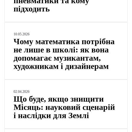
пневматики та кому
я
підходить
п
і
д
п
а
Ч
10.05.2026
т
Чому математика потрібна
о
р
м
не лише в школі: як вона
о
у
допомагає музикантам,
н
м
Ф
художникам і дизайнерам
а
л
т
о
е
б
м
е
а
Щ
02.04.2026
р
т
Що буде, якщо знищити
о
а
и
б
Місяць: науковий сценарій
:
к
у
ч
і наслідки для Землі
а
д
и
п
е
м
о
,
в