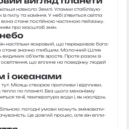
новий вигляд планети
­ця нав­ко­ло Землі. Уламки ста­бі­лі­зу­ю­
 із пилу та камі­н­ня. У небі з’явиться сві­тла
 вона стане постій­ною части­ною пей­за­жу.
­н­ням про мас­штаб змін.
 небо
ін настіль­ки яскра­вий, що пере­кри­ває бага­
небо стане зна­чно глиб­шим. Молочний Шлях
сть види­мих об’єктів зро­сте. Проте разом із
осві­тле­н­ня, що впли­не на пове­дін­ку людей
м і океанами
ут. Місяць ство­рює при­пли­ви і від­пли­ви,
ть тепло по пла­не­ті. Без цього меха­ні­зму
ься течії, тем­пе­ра­ту­ра води і, як наслі­док,
іль­ною: пого­дні умови можуть змі­ню­ва­ти­
ба­чу­ва­ність. Це дов­гий про­цес, але він впли­