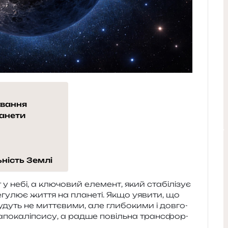
ування
ланети
ність Землі
 небі, а клю­чо­вий еле­мент, який ста­бі­лі­зує
гу­лює життя на пла­не­ті. Якщо уяви­ти, що
уть не мит­тє­ви­ми, але гли­бо­ки­ми і дов­го­
 апо­ка­лі­пси­су, а радше повіль­на транс­фор­