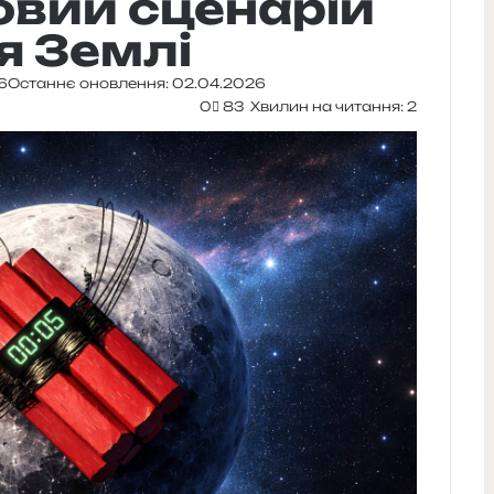
овий сценарій
я Землі
6
Останнє оновлення: 02.04.2026
0
83
Хвилин на читання: 2