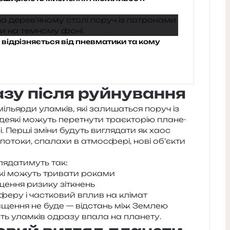
 відрізняється від пневматики та кому
зу після руйнування
мільяр­ди улам­ків, які зали­ша­ться поруч із
деякі можуть пере­тну­ти тра­є­кто­рію пла­не­
сі. Перші зміни будуть вигля­да­ти як хаос
і пото­ки, спа­ла­хи в атмо­сфе­рі, нові об’єкти
я­да­ти­муть так:
 які можуть три­ва­ти роками
ще­н­ня ризи­ку зіткнень
е­ру і час­тко­вий вплив на клімат
и­ще­н­ня не буде — від­стань між Землею
сть улам­ків одра­зу впала на планету.