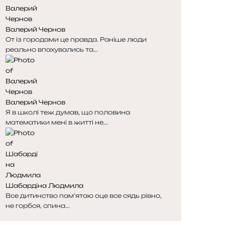
Валерий Чернов
От із городами це правда. Раніше люди
реально впахувались та...
Валерий Чернов
Я в школі теж думав, що половина
математики мені в житті не...
Шабардіна Людмила
Все дитинство пам’ятаю оце все сядь рівно,
не горбся, спина...