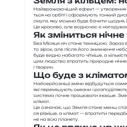
Земля з кільцем: 
Найвражаючіший ефект — утво­ре­н­ня кіль
ться на орбі­ті і сфор­му­ють тон­кий диск
смуга, яку можна буде бачи­ти щодня, і
Це кра­си­во, але водно­час є нага­ду­ва
Як зміниться нічне
Без Місяця ніч стане тем­ні­шою. Зараз в
то зірок, але після його зни­кне­н­ня 
буде видно наба­га­то чіткі­ше, а кіль­кі
цим люд­ство втра­тить при­ро­дне нічне 
і тварин.
Що буде з клімато
Найсерйозніші зміни від­бу­ду­ться саме т
які пере­мі­шу­ють оке­а­ни і роз­по­ді­ля­ю
систе­ма почне пра­цю­ва­ти іна­кше. Змінят
клімат.
Це озна­чає, що Земля стане менш ста­б
ся різ­кі­ше, а клі­мат — втра­ти­ти перед­
не на всю планету.