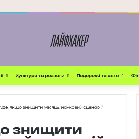
ії
Культура та розваги
Подорожі та авто
Фін
уде, якщо знищити Місяць: науковий сценарій
що знищити