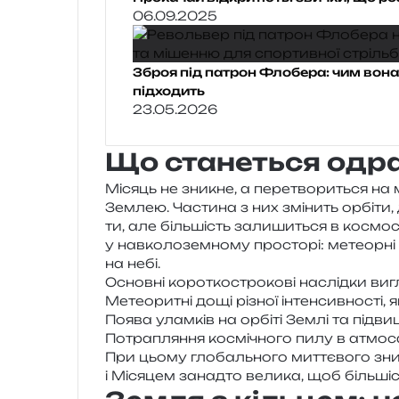
06.09.2025
Зброя під патрон Флобера: чим вона
підходить
23.05.2026
Що станеться одра
Місяць не зни­кне, а пере­тво­ри­ться на 
Землею. Частина з них змі­нить орбі­ти, 
ти, але біль­шість зали­ши­ться в космо­
у нав­ко­ло­зем­но­му про­сто­рі: метеор­н
на небі.
Основні коро­тко­стро­ко­ві наслід­ки вигл
Метеоритні дощі різної інтен­сив­но­сті,
Поява улам­ків на орбі­ті Землі та під­ви­
Потрапляння космі­чно­го пилу в атмо­сф
При цьому гло­баль­но­го мит­тє­во­го зн
і Місяцем занад­то вели­ка, щоб біль­ші