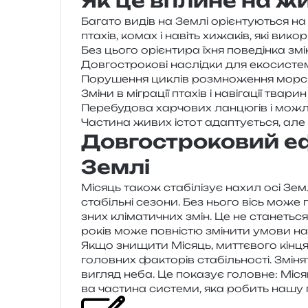
Як це вплине на ж
Багато видів на Землі орі­єн­ту­ю­ться на 
пта­хів, комах і навіть хижа­ків, які вико­р
Без цього орі­єн­ти­ра їхня пове­дін­ка зм
Довгострокові наслід­ки для екосисте
Порушення циклів роз­мно­же­н­ня мор­с
Зміни в мігра­ції пта­хів і наві­га­ції тварин
Перебудова хар­чо­вих лан­цю­гів і можл
Частина живих істот ада­пту­є­ться, але 
Довгостроковий еф
Землі
Місяць також ста­бі­лі­зує нахил осі Зе
ста­біль­ні сезо­ни. Без нього вісь може п
зних клі­ма­ти­чних змін. Це не ста­не­тьс
років може пов­ні­стю змі­ни­ти умови на
Якщо зни­щи­ти Місяць, мит­тє­во­го кінц
голов­них факто­рів ста­біль­но­сті. Змінят
вигляд неба. Це пока­зує голов­не: Міся
ва части­на систе­ми, яка робить нашу п