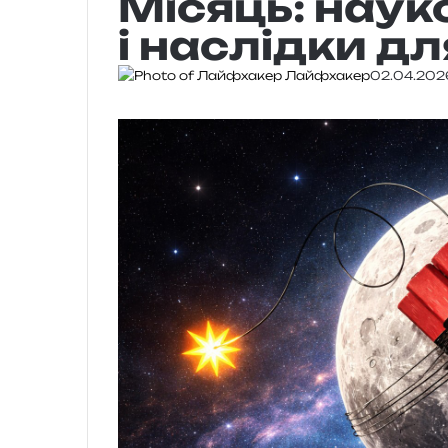
Місяць: наук
і наслідки дл
Лайфхакер
02.04.202