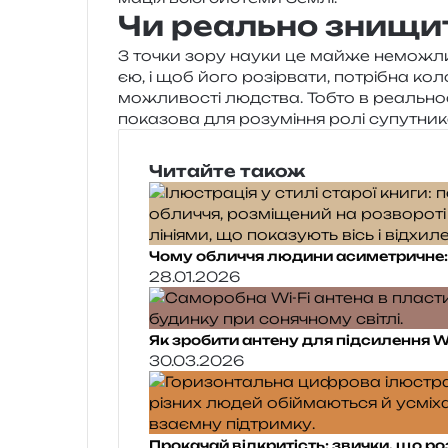
Чи реально знищи
З точки зору науки це майже немо­жли­во.
єю, і щоб його розі­рва­ти, потрі­бна кол
можли­во­сті люд­ства. Тобто в реаль­но­с
пока­зо­ва для розу­мі­н­ня ролі супутник
Читайте також
Чому обличчя людини асиметричне: 
28.01.2026
Як зробити антену для підсилення W
30.03.2026
Прокачай відкритість: звички, що 