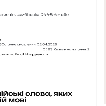
и­сніть ком­бі­на­цію
Ctrl+Enter
або
а
6
Останнє оновлення: 02.04.2026
0
83
Хвилин на читання: 2
авити по Email
Надрукувати
лійські слова, яких
ій мові