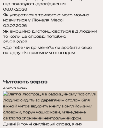
що показують дослідження
06.07.2026
Як упоратися з тривогою: чого можна
навчитися у Ліонеля Мессі
02.07.2026
Як емоційно дистанціюватися від людини
та коли це справді потрібно
28.06.2026
«До тебе чи до мене?»: як зробити секс
на одну ніч приємним спогадом
Попередня
сторінка
Наступна
сторінка
Читають зараз
Абетка знань
Дивні й точні англійські слова, яких