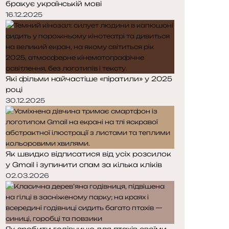
бракує українській мові
16.12.2025
Які фільми найчастіше «піратили» у 2025
році
30.12.2025
Як швидко відписатися від усіх розсилок
у Gmail і зупинити спам за кілька кліків
02.03.2026
Як зробити годівницю для птахів своїми