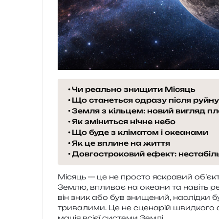
Чи реально знищити Місяць
Що станеться одразу після руйн
Земля з кільцем: новий вигляд п
Як зміниться нічне небо
Що буде з кліматом і океанами
Як це вплине на життя
Довгостроковий ефект: нестабіль
Місяць — це не про­сто яскра­вий об’єкт у
Землю, впли­ває на оке­а­ни та навіть ре
він зник або був зни­ще­ний, наслід­ки буд
три­ва­ли­ми. Це не сце­на­рій швид­ко­го
ма­ція всієї систе­ми Землі.