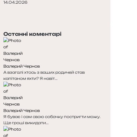
14.04.2026
Попередня
сторінка
Наступна
сторінка
Останні коментарі
Валерий Чернов
А взагалі хтось з ваших родичей став
капітаном яхти? Я навіт...
Валерий Чернов
Я буває і сам свою собачку постригти можу.
Ще гроші викидати...