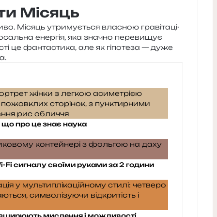
ти Місяць
 Місяць утри­му­є­ться вла­сною гра­ві­та­ці­
о­саль­на енер­гія, яка зна­чно пере­ви­щує
ті це фан­та­сти­ка, але як гіпо­те­за — дуже
а.
що про це знає наука
i-Fi сигналу своїми руками за 2 години
розширюють мислення і можливості