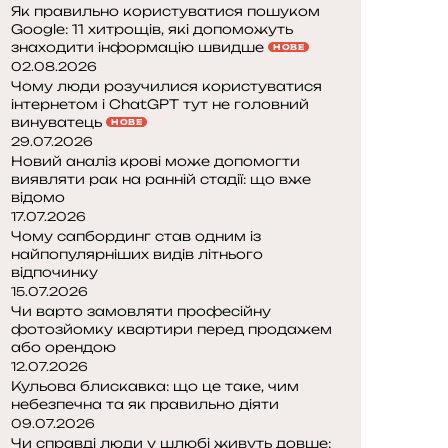
Як правильно користуватися пошуком
Google: 11 хитрощів, які допоможуть
знаходити інформацію швидше
НОВЕ
02.08.2026
Чому люди розучилися користуватися
інтернетом і ChatGPT тут не головний
винуватець
НОВЕ
29.07.2026
Новий аналіз крові може допомогти
виявляти рак на ранній стадії: що вже
відомо
17.07.2026
Чому сапбординг став одним із
найпопулярніших видів літнього
відпочинку
15.07.2026
Чи варто замовляти професійну
фотозйомку квартири перед продажем
або орендою
12.07.2026
Кульова блискавка: що це таке, чим
небезпечна та як правильно діяти
09.07.2026
Чи справді люди у шлюбі живуть довше: