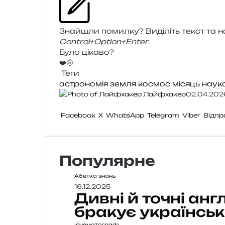
Знайшли помил­ку? Виділіть текст та нат
Control+Option+Enter
.
Було цікаво?
❤️
🤨
Теги
астрономія
земля
космос
місяць
наук
Лайфхакер
02.04.202
Facebook
X
WhatsApp
Telegram
Viber
Відпр
Популярне
Абетка знань
16.12.2025
Дивні й точні анг
бракує українськ
Кінематограф