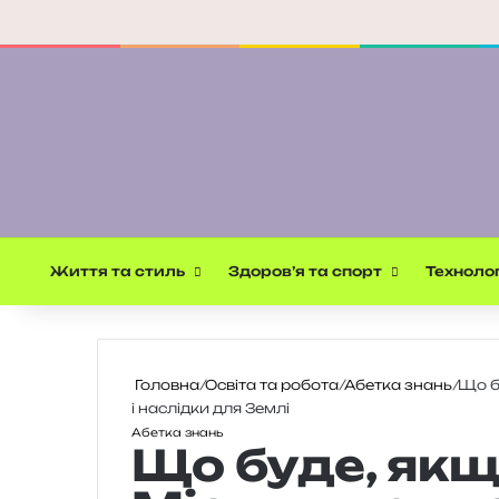
Життя та стиль
Здоров’я та спорт
Технолог
Головна
/
Освіта та робота
/
Абетка знань
/
Що б
і наслідки для Землі
Абетка знань
Що буде, як