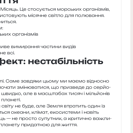
иття
Місяць. Це сто­су­є­ться мор­ських орга­ні­змів,
и­сто­ву­ють міся­чне сві­тло для полю­ва­н­ня.
іниться.
м:
ьких організмів
и­ве вими­ра­н­ня части­ни видів
не всі.
ект: нестабільність
млі. Саме зав­дя­ки цьому ми маємо від­но­сно
оча­ти змі­ню­ва­ти­ся, що при­зве­де до сер­йо­
я швид­ко, але в мас­шта­бах тисяч і міль­йо­нів
 планеті.
я світу не буде, але Земля втра­тить один із
ься оке­а­ни, клі­мат, еко­си­сте­ми і навіть
ць — не про­сто супу­тник, а кри­ти­чно важли­
ла­не­ту при­да­тною для життя.