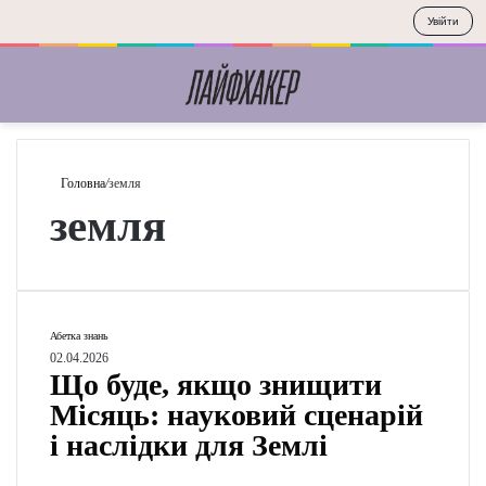
Увійти
Меню
П
Головна
/
земля
земля
Щ
Абетка знань
о
02.04.2026
Що буде, якщо
б
у
знищити Місяць:
д
науковий сценарій
е
і наслідки
,