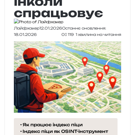
інколи
спрацьовує
Лайфхакер
12.01.2026
Останнє оновлення:
18.01.2026
0
119
1 хвилина на читання
Як працює індекс піци
Індекс піци як OSINT-інструмент