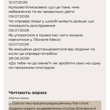
12.07.2026
Кульова блискавка: що це таке, чим
небезпечна та як правильно діяти
09.07.2026
Чи справді люди у шлюбі живуть довше: що
показують дослідження
06.07.2026
Як упоратися з тривогою: чого можна
навчитися у Ліонеля Мессі
02.07.2026
Як емоційно дистанціюватися від людини та
коли це справді потрібно
28.06.2026
«До тебе чи до мене?»: як зробити секс на одну
ніч приємним спогадом
Попередня
сторінка
Наступна
сторінка
Читають зараз
Абетка знань