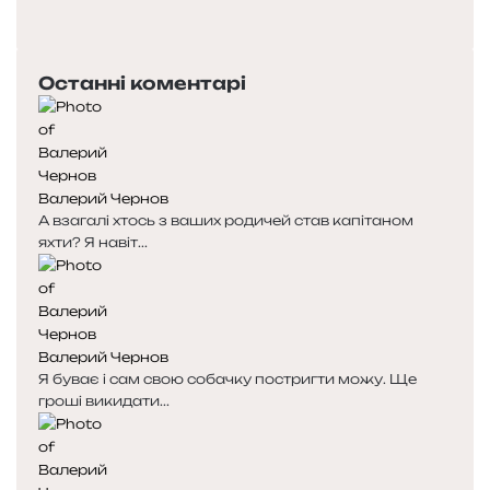
сторінка
Наступна
сторінка
Останні коментарі
Валерий Чернов
А взагалі хтось з ваших родичей став капітаном
яхти? Я навіт...
Валерий Чернов
Я буває і сам свою собачку постригти можу. Ще
гроші викидати...