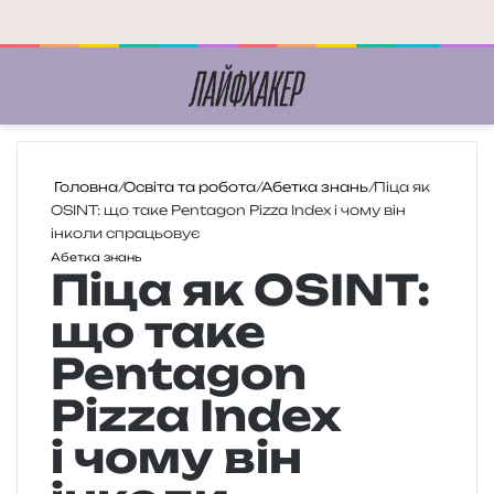
Меню
П
Головна
/
Освіта та робота
/
Абетка знань
/
Піца як
OSINT: що таке Pentagon Pizza Index і чому він
інколи спрацьовує
Абетка знань
Піца як OSINT:
що таке
Pentagon
Pizza Index
і чому він