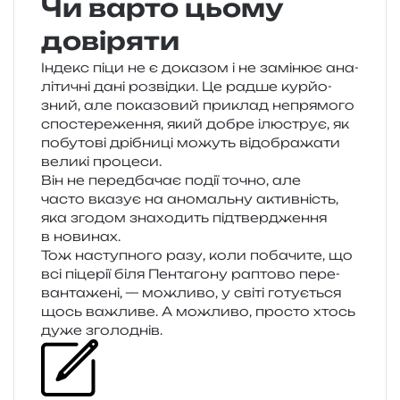
Чи варто цьому
довіряти
Індекс піци не є дока­зом і не замі­нює ана­
лі­ти­чні дані роз­від­ки. Це радше кур­йо­
зний, але пока­зо­вий при­клад непря­мо­го
спо­сте­ре­же­н­ня, який добре ілю­струє, як
побу­то­ві дрі­бни­ці можуть від­обра­жа­ти
вели­кі процеси.
Він не перед­ба­чає події точно, але
часто вка­зує на ано­маль­ну актив­ність,
яка зго­дом зна­хо­дить під­твер­дже­н­ня
в новинах.
Тож насту­пно­го разу, коли поба­чи­те, що
всі піце­рії біля Пентагону рапто­во пере­
ван­та­же­ні, — можли­во, у світі готу­є­ться
щось важли­ве. А можли­во, про­сто хтось
дуже зголоднів.