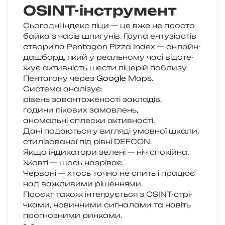
OSINT-інструмент
Сьогодні індекс піци — це вже не про­сто
байка з часів шпи­гу­нів. Група енту­зі­а­стів
ство­ри­ла Pentagon Pizza Index — онлайн-
даш­борд, який у реаль­но­му часі від­сте­
жує актив­ність шести піце­рій побли­зу
Пентагону через
Google
Maps.
Система ана­лі­зує:
рівень заван­та­же­но­сті закладів,
годи­ни піко­вих замовлень,
ано­маль­ні спле­ски активності.
Дані пода­ю­ться у вигля­ді умов­ної шкали,
сти­лі­зо­ва­ної під рівні DEFCON.
Якщо інди­ка­то­ри зеле­ні — ніч спокійна.
Жовті — щось назріває.
Червоні — хтось точно не спить і пра­цює
над важли­ви­ми рішеннями.
Проєкт також інте­гру­є­ться з OSINT-стрі­
чка­ми, новин­ни­ми сигна­ла­ми та навіть
про­гно­зни­ми ринками.