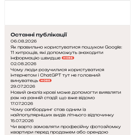
Останні публікації
06.08.2026
Як правильно користуватися пошуком Google:
11 хитрощів, які допоможуть знаходити
інформацію швидше
НОВЕ
02.08.2026
Чому люди розучилися користуватися
інтернетом і ChatGPT тут не головний
винуватець
НОВЕ
29.07.2026
Новий аналіз крові може допомогти виявляти
рак на ранній стадії: що вже відомо
17.07.2026
Чому сапбординг став одним із
найпопулярніших видів літнього відпочинку
15.07.2026
Чи варто замовляти професійну фотозйомку
квартири перед продажем або орендою