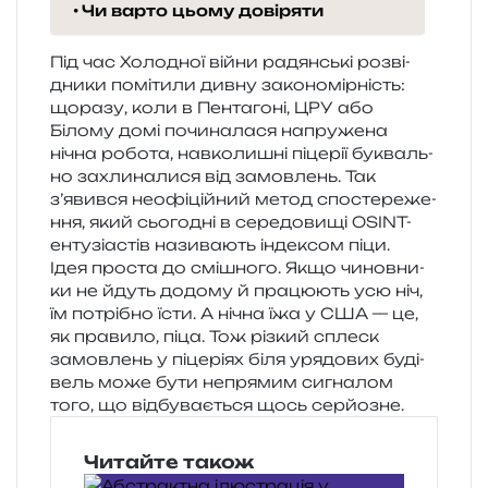
Чи варто цьому довіряти
Під час Холодної війни радян­ські роз­ві­
дни­ки помі­ти­ли дивну зако­но­мір­ність:
щора­зу, коли в Пентагоні, ЦРУ або
Білому домі почи­на­ла­ся напру­же­на
нічна робо­та, нав­ко­ли­шні піце­рії букваль­
но захли­на­ли­ся від замов­лень. Так
з’явився нео­фі­цій­ний метод спо­сте­ре­же­
н­ня, який сьо­го­дні в сере­до­ви­щі OSINT-
енту­зі­а­стів нази­ва­ють інде­ксом піци.
Ідея про­ста до смі­шно­го. Якщо чинов­ни­
ки не йдуть додо­му й пра­цю­ють усю ніч,
їм потрі­бно їсти. А нічна їжа у США — це,
як пра­ви­ло, піца. Тож різ­кий сплеск
замов­лень у піце­рі­ях біля уря­до­вих буді­
вель може бути непря­мим сигна­лом
того, що від­бу­ва­є­ться щось серйозне.
Читайте також