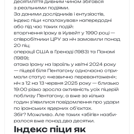
деся­ти­лі­т­тя див­ним чином збі­гав­ся
з реаль­ни­ми подіями.
За дани­ми дослі­дни­ків і енту­зі­а­стів,
індекс піци «спа­ла­ху­вав» напе­ре­до­дні
або під час таких подій:
втор­гне­н­ня Іраку в Кувейт у 1990 році —
спів­ро­бі­тни­ки ЦРУ за ніч замо­ви­ли понад
20 піц;
опе­ра­ції США в Гренаді (1983) та Панамі
(1989);
атака Ірану на Ізраїль у кві­тні 2024 року
— піце­рії біля Пентагону одно­ча­сно отри­
ма­ли ста­тус «незви­чно перевантажені»;
ніч з 12 на 13 черв­ня 2025 року — близь­ко
19:00 різко зро­сла актив­ність усіх піце­рій
побли­зу Пентагону, а вже за кіль­ка
годин з’явилися пові­дом­ле­н­ня про удари
по іран­ських ядер­них об’єктах.
Збіг? Можливо. Але таких «збі­гів» назби­
ра­ло­ся вже понад два десятки.
Індекс піци як