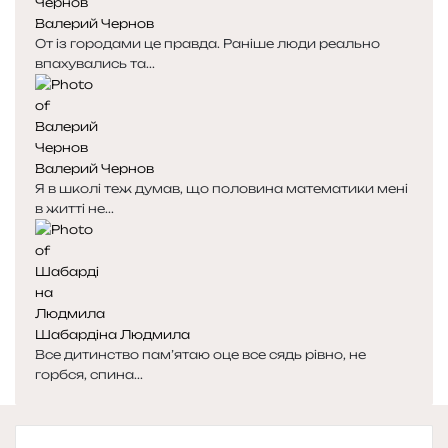
Валерий Чернов
От із городами це правда. Раніше люди реально
впахувались та...
Валерий Чернов
Я в школі теж думав, що половина математики мені
в житті не...
Шабардіна Людмила
Все дитинство пам’ятаю оце все сядь рівно, не
горбся, спина...