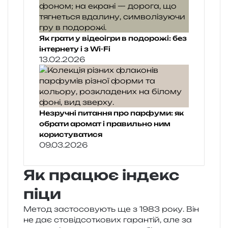
Як грати у відеоігри в подорожі: без
інтернету і з Wi-Fi
13.02.2026
Незручні питання про парфуми: як
обрати аромат і правильно ним
користуватися
09.03.2026
Як працює індекс
піци
Метод засто­со­ву­ють ще з 1983 року. Він
не дає сто­від­со­тко­вих гаран­тій, але за