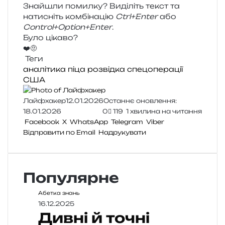
Знайшли помил­ку? Виділіть текст та
нати­сніть ком­бі­на­цію
Ctrl+Enter
або
Control+Option+Enter
.
Було цікаво?
❤️
🤨
Теги
аналітика
піца
розвідка
спецоперації
США
Лайфхакер
12.01.2026
Останнє оновлення:
18.01.2026
0
119
1 хвилина на читання
Facebook
X
WhatsApp
Telegram
Viber
Відправити по Email
Надрукувати
Популярне
Абетка знань
16.12.2025
Дивні й точні