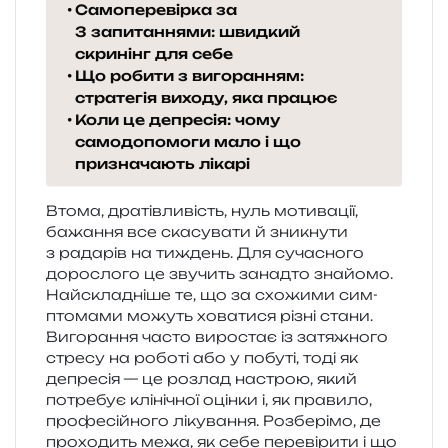
Самоперевірка за
3 запитаннями: швидкий
скринінг для себе
Що робити з вигоранням:
стратегія виходу, яка працює
Коли це депресія: чому
самодопомоги мало і що
призначають лікарі
Втома, дра­тів­ли­вість, нуль моти­ва­ції,
бажа­н­ня все ска­су­ва­ти й зни­кну­ти
з рада­рів на тиждень. Для суча­сно­го
доро­сло­го це зву­чить занад­то зна­йо­мо.
Найскладніше те, що за схо­жи­ми сим­
пто­ма­ми можуть хова­ти­ся різні стани.
Вигорання часто виро­стає із затя­жно­го
стре­су на робо­ті або у побу­ті, тоді як
депре­сія — це роз­лад настрою, який
потре­бує клі­ні­чної оцін­ки і, як пра­ви­ло,
про­фе­сій­но­го ліку­ва­н­ня. Розберімо, де
про­хо­дить межа, як себе пере­ві­ри­ти і що