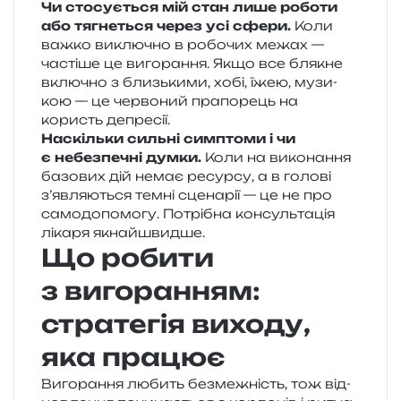
Чи сто­су­є­ться мій стан лише робо­ти
або тягне­ться через усі сфери.
Коли
важко виклю­чно в робо­чих межах —
часті­ше це виго­ра­н­ня. Якщо все бля­кне
вклю­чно з близь­ки­ми, хобі, їжею, музи­
кою — це чер­во­ний пра­по­рець на
користь депресії.
Наскільки силь­ні сим­пто­ми і чи
є небез­пе­чні думки.
Коли на вико­на­н­ня
базо­вих дій немає ресур­су, а в голо­ві
з’являються темні сце­на­рії — це не про
само­до­по­мо­гу. Потрібна кон­суль­та­ція
ліка­ря якнайшвидше.
Що робити
з вигоранням:
стратегія виходу,
яка працює
Вигорання любить без­ме­жність, тож від­