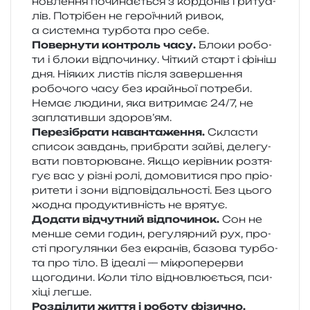
нов­ле­н­ня почи­на­є­ться з кор­до­нів і риту­а­
лів. Потрібен не геро­ї­чний ривок,
а систем­на тур­бо­та про себе.
Повернути кон­троль часу.
Блоки робо­
ти і блоки від­по­чин­ку. Чіткий старт і фініш
дня. Ніяких листів після завер­ше­н­ня
робо­чо­го часу без край­ньої потре­би.
Немає люди­ни, яка витри­має 24/​7, не
запла­тив­ши здоров’ям.
Перезібрати наван­та­же­н­ня.
Скласти
спи­сок зав­дань, при­бра­ти зайві, деле­гу­
ва­ти повто­рю­ва­не. Якщо керів­ник роз­тя­
гує вас у різні ролі, домо­ви­ти­ся про прі­о­
ри­те­ти і зони від­по­від­аль­но­сті. Без цього
жодна про­ду­ктив­ність не врятує.
Додати від­чу­тний від­по­чи­нок.
Сон не
менше семи годин, регу­ляр­ний рух, про­
сті про­гу­лян­ки без екра­нів, базо­ва тур­бо­
та про тіло. В іде­а­лі — мікро­пе­рер­ви
щого­ди­ни. Коли тіло від­нов­лю­є­ться, пси­
хі­ці легше.
Розділити життя і робо­ту фізи­чно.