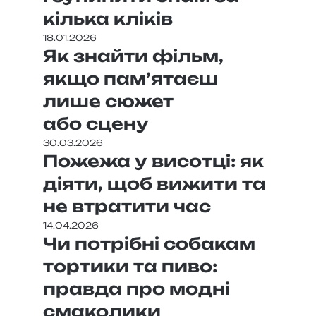
кілька кліків
18.01.2026
Як знайти фільм,
якщо пам’ятаєш
лише сюжет
або сцену
30.03.2026
Пожежа у висотці: як
діяти, щоб вижити та
не втратити час
14.04.2026
Чи потрібні собакам
тортики та пиво:
правда про модні
смаколики