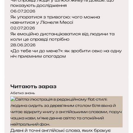
Чи справді люди у шлюбі живуть довше: що
показують дослідження
06.07.2026
Як упоратися з тривогою: чого можна
навчитися у Ліонеля Мессі
02.07.2026
Як емоційно дистанціюватися від людини та
коли це справді потрібно
28.06.2026
«До тебе чи до мене?»: як зробити секс на одну
ніч приємним спогадом
Попередня
сторінка
Наступна
сторінка
Читають зараз
Абетка знань
Дивні й точні англійські слова, яких бракує