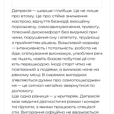
Депресія — ширше і глиб­ше. Це не лише
про втому. Це про стій­ке зни­же­н­ня
настрою, від­чу­т­тя без­на­дії, емо­цій­ну
поро­жне­чу, само­зви­ну­ва­че­н­ня, три­во­гу,
тіле­сний дис­ком­форт без види­мої при­
чи­ни, пору­ше­н­ня сну і апе­ти­ту, тру­дно­щі
з прийня­т­тям рішень. Важливий мар­кер
— інтен­сив­ність і тоталь­ність: робо­та не
йде, спіл­ку­ва­н­ня висна­жує, улю­бле­ні речі
не тішать, навіть базо­ві побу­то­ві дії ста­
ють пере­шко­дою. Іноді старт чітко не
пов’язаний з поді­я­ми, а вини­кає наче на
рів­но­му місці. В окре­мих випад­ках
з’являються думки про само­по­шко­дже­н­
ня — це сигнал негай­но звер­ну­ти­ся по
допомогу.
Ще одна різни­ця — у кри­те­рі­ях. Депресія
має меди­чні діа­гно­сти­чні рамки і кон­кре­
тні під­ти­пи, з якими пра­цю­ють спе­ці­а­лі­
сти. Вигорання офі­цій­но не вва­жа­є­ться