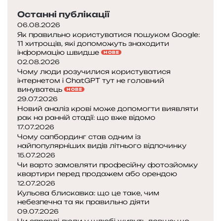
Останні публікації
06.08.2026
Як правильно користуватися пошуком Google:
11 хитрощів, які допоможуть знаходити
інформацію швидше
НОВЕ
02.08.2026
Чому люди розучилися користуватися
інтернетом і ChatGPT тут не головний
винуватець
НОВЕ
29.07.2026
Новий аналіз крові може допомогти виявляти
рак на ранній стадії: що вже відомо
17.07.2026
Чому сапбординг став одним із
найпопулярніших видів літнього відпочинку
15.07.2026
Чи варто замовляти професійну фотозйомку
квартири перед продажем або орендою
12.07.2026
Кульова блискавка: що це таке, чим
небезпечна та як правильно діяти
09.07.2026