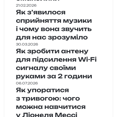
21.02.2026
Як з’явилося
сприйняття музики
і чому вона звучить
для нас зрозуміло
30.03.2026
Як зробити антену
для підсилення Wi-Fi
сигналу своїми
руками за 2 години
06.07.2026
Як упоратися
з тривогою: чого
можна навчитися
у Ліонеля Мессі