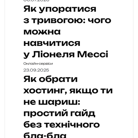
Як упоратися
з тривогою: чого
можна
навчитися
у Ліонеля Мессі
Онлайн-сервіси
23.09.2025
Як обрати
хостинг, якщо ти
не шариш:
простий гайд
без технічного
бла-бла