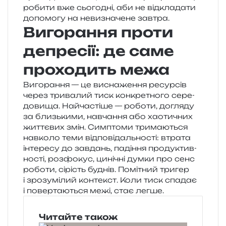
роби­ти вже сьо­го­дні, аби не від­кла­да­ти
допо­мо­гу на неви­зна­че­не завтра.
Вигорання проти
депресії: де саме
проходить межа
Вигорання — це висна­же­н­ня ресур­сів
через три­ва­лий тиск кон­кре­тно­го сере­
до­ви­ща. Найчастіше — робо­ти, догля­ду
за близь­ки­ми, навча­н­ня або хао­ти­чних
жит­тє­вих змін. Симптоми три­ма­ю­ться
нав­ко­ло теми від­по­від­аль­но­сті: втра­та
інте­ре­су до зав­дань, паді­н­ня про­ду­ктив­
но­сті, роз­фо­кус, цині­чні думки про сенс
робо­ти, сірість буднів. Помітний три­гер
і зро­зумі­лий кон­текст. Коли тиск спа­дає
і повер­та­ю­ться межі, стає легше.
Читайте також