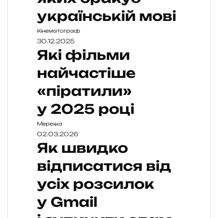
українській мові
Кінематограф
30.12.2025
Які фільми
найчастіше
«піратили»
у 2025 році
Мережа
02.03.2026
Як швидко
відписатися від
усіх розсилок
у Gmail