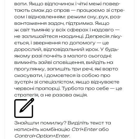
ва­ти. Якщо від­по­чи­нок і чіткі межі повер­
та­ють смак до справ — пра­цю­є­мо зі стре­
сом і від­нов­ле­н­ням: режим сну, рух, роз­
ван­та­же­н­ня задач, під­трим­ка. Якщо
ж світ тьмя­ніє у всіх сфе­рах і надов­го —
не зали­шай­те­ся нао­дин­ці. Депресія ліку­
є­ться, і звер­не­н­ня по допо­мо­гу — це
доро­слий, від­по­від­аль­ний крок. У будь-
якому разі почніть з мало­го сьо­го­дні:
вимкніть зайві спо­ві­ще­н­ня, вийдіть на
про­гу­лян­ку, запи­шіть три речі, які варто
ска­су­ва­ти, і домов­те­ся із собою про
зустріч зі спе­ці­а­лі­стом, якщо від­чу­ва­є­те
чер­во­ні пра­пор­ці. Турбота про себе — це
стра­те­гія, а не разо­ва акція.
Знайшли помил­ку? Виділіть текст та
нати­сніть ком­бі­на­цію
Ctrl+Enter
або
Control+Option+Enter
.