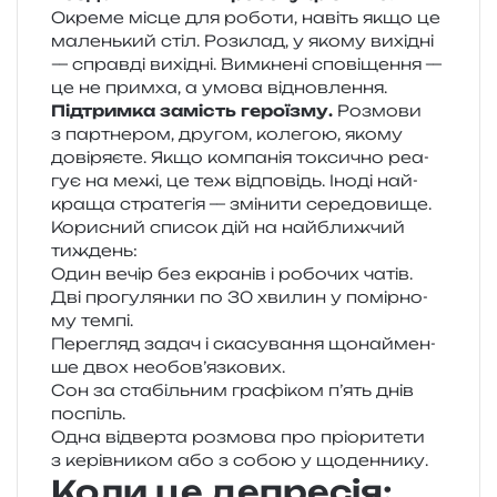
Окреме місце для робо­ти, навіть якщо це
малень­кий стіл. Розклад, у якому вихі­дні
— справ­ді вихі­дні. Вимкнені спо­ві­ще­н­ня —
це не прим­ха, а умова відновлення.
Підтримка замість геро­ї­зму.
Розмови
з пар­тне­ром, дру­гом, коле­гою, якому
дові­ря­є­те. Якщо ком­па­нія токси­чно реа­
гує на межі, це теж від­по­відь. Іноді най­
кра­ща стра­те­гія — змі­ни­ти середовище.
Корисний спи­сок дій на най­ближ­чий
тиждень:
Один вечір без екра­нів і робо­чих чатів.
Дві про­гу­лян­ки по 30 хви­лин у помір­но­
му темпі.
Перегляд задач і ска­су­ва­н­ня щонай­мен­
ше двох необов’язкових.
Сон за ста­біль­ним гра­фі­ком п’ять днів
поспіль.
Одна від­вер­та роз­мо­ва про прі­о­ри­те­ти
з керів­ни­ком або з собою у щоденнику.
Коли це депресія: