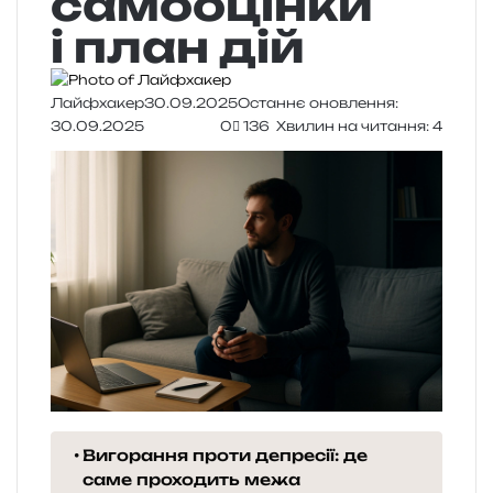
самооцінки
і план дій
Лайфхакер
30.09.2025
Останнє оновлення:
30.09.2025
0
136
Хвилин на читання: 4
Вигорання проти депресії: де
саме проходить межа