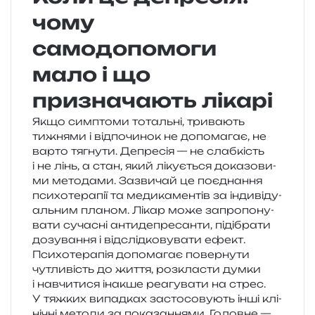
чому
самодопомоги
мало і що
призначають лікарі
Якщо сим­пто­ми тоталь­ні, три­ва­ють
тижня­ми і від­по­чи­нок не допо­ма­гає, не
варто тягну­ти. Депресія — не слаб­кість
і не лінь, а стан, який ліку­є­ться дока­зо­ви­
ми мето­да­ми. Зазвичай це поєд­на­н­ня
пси­хо­те­ра­пії та меди­ка­мен­тів за інди­ві­ду­
аль­ним пла­ном. Лікар може запро­по­ну­
ва­ти суча­сні анти­де­пре­сан­ти, піді­бра­ти
дозу­ва­н­ня і від­слід­ко­ву­ва­ти ефект.
Психотерапія допо­ма­гає повер­ну­ти
чутли­вість до життя, роз­кла­сти думки
і навчи­ти­ся іна­кше реа­гу­ва­ти на стрес.
У тяж­ких випад­ках засто­со­ву­ють інші клі­
ні­чні мето­ди за пока­за­н­ня­ми. Головне —