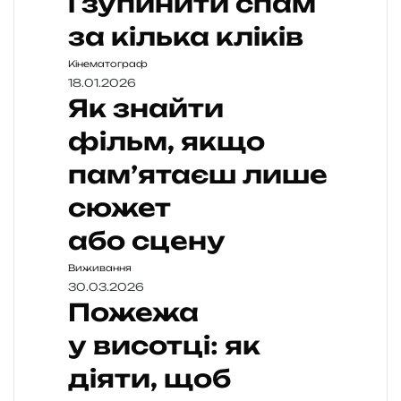
і зупинити спам
за кілька кліків
Кінематограф
18.01.2026
Як знайти
фільм, якщо
пам’ятаєш лише
сюжет
або сцену
Виживання
30.03.2026
Пожежа
у висотці: як
діяти, щоб