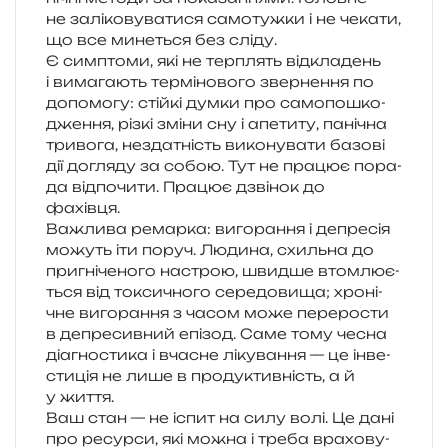
не залі­ко­ву­ва­ти­ся само­туж­ки і не чека­ти,
що все мине­ться без сліду.
Є сим­пто­ми, які не тер­плять від­кла­день
і вима­га­ють тер­мі­но­во­го звер­не­н­ня по
допо­мо­гу: стій­кі думки про само­по­шко­
дже­н­ня, різкі зміни сну і апе­ти­ту, пані­чна
три­во­га, незда­тність вико­ну­ва­ти базо­ві
дії догля­ду за собою. Тут не пра­цює пора­
да від­по­чи­ти. Працює дзві­нок до
фахівця.
Важлива ремар­ка: виго­ра­н­ня і депре­сія
можуть іти поруч. Людина, схиль­на до
при­гні­че­но­го настрою, швид­ше втом­лю­є­
ться від токси­чно­го сере­до­ви­ща; хро­ні­
чне виго­ра­н­ня з часом може пере­ро­сти
в депре­сив­ний епі­зод. Саме тому чесна
діа­гно­сти­ка і вча­сне ліку­ва­н­ня — це інве­
сти­ція не лише в про­ду­ктив­ність, а й
у життя.
Ваш стан — не іспит на силу волі. Це дані
про ресур­си, які можна і треба вра­хо­ву­