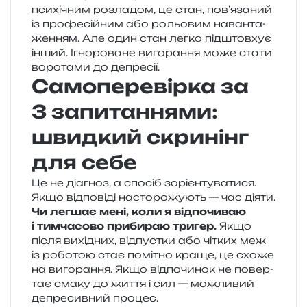
пси­хі­чним роз­ла­дом, це стан, пов’язаний
із про­фе­сій­ним або рольо­вим наван­та­
же­н­ням. Але один стан легко під­штов­хує
інший. Ігнороване виго­ра­н­ня може стати
ворота­ми до депресії.
Самоперевірка за
3 запитаннями:
швидкий скринінг
для себе
Це не діа­гноз, а спо­сіб зорі­єн­ту­ва­ти­ся.
Якщо від­по­віді насто­ро­жу­ють — час діяти.
Чи лег­шає мені, коли я від­по­чи­ваю
і тим­ча­со­во при­би­раю три­гер.
Якщо
після вихі­дних, від­пус­тки або чітких меж
із робо­тою стає помі­тно краще, це схоже
на виго­ра­н­ня. Якщо від­по­чи­нок не повер­
тає смаку до життя і сил — можли­вий
депре­сив­ний процес.