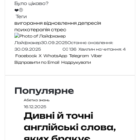
Було цікаво?
❤️
🤨
Теги
вигорання
відновлення
депресія
психотерапія
стрес
Лайфхакер
30.09.2025
Останнє оновлення:
30.09.2025
0
136
Хвилин на читання: 4
Facebook
X
WhatsApp
Telegram
Viber
Відправити по Email
Надрукувати
Популярне
Абетка знань
16.12.2025
Дивні й точні
англійські слова,
яких бракує