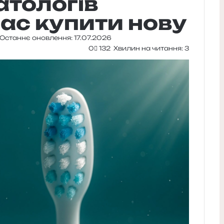
атологів
час купити нову
Останнє оновлення: 17.07.2026
0
132
Хвилин на читання: 3