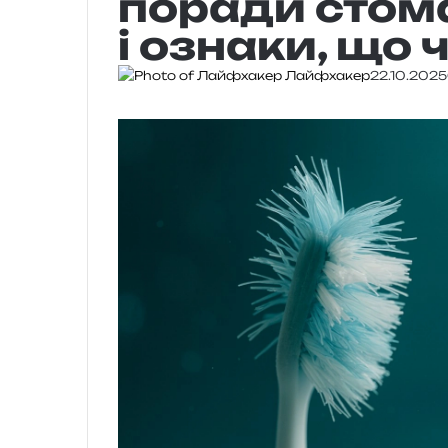
поради стом
і ознаки, що 
Лайфхакер
22.10.2025