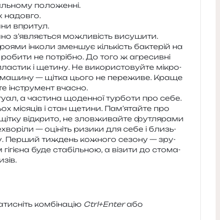
каль­но­му положенні.
ах надовго.
и­ни впритул.
щойно з’являється можли­вість висушити.
­я­ми інко­ли змен­шує кіль­кість бакте­рій на
 роби­ти не потрі­бно. До того ж агре­сив­ні
пла­стик і щети­ну. Не вико­ри­сто­вуй­те мікро­
ну маши­ну — щітка цього не пере­жи­ве. Краще
й­те інстру­мент вчасно.
­ал, а части­на щоден­ної тур­бо­ти про себе.
ох міся­ців і стан щети­ни. Пам’ятайте про
щітку від­кри­то, не злов­жи­вай­те футля­ра­ми
­хво­рі­ли — оці­ніть ризи­ки для себе і близь­
ову. Перший тиждень кожно­го сезо­ну — зру­
ігі­є­на буде ста­біль­ною, а візи­ти до сто­ма­
изів.
и­сніть ком­бі­на­цію
Ctrl+Enter
або