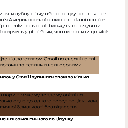
— міня­ти зубну щітку або насад­ку на еле­ктро­
ція Американської сто­ма­то­ло­гі­чної асо­ці­а­
ірше зні­ма­ють наліт і можуть трав­му­ва­ти
стир­чить у різні боки, час ско­ро­ти­ти до міні­
илок у Gmail і зупинити спам за кілька
снення романтичного поцілунку