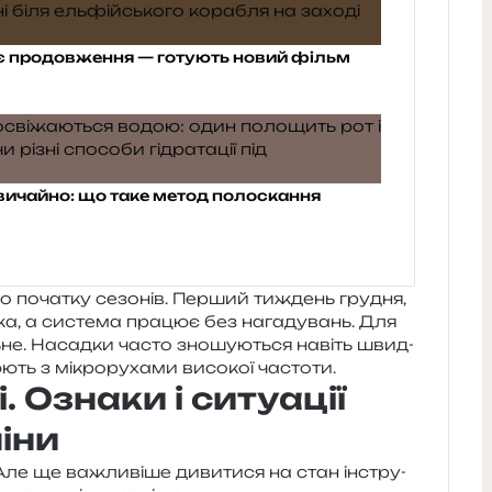
ає продовження — готують новий фільм
звичайно: що таке метод полоскання
о поча­тку сезо­нів. Перший тиждень гру­дня,
іжа, а систе­ма пра­цює без нага­ду­вань. Для
ь­не. Насадки часто зно­шу­ю­ться навіть швид­
ють з мікро­ру­ха­ми висо­кої частоти.
. Ознаки і ситуації
іни
 Але ще важли­ві­ше диви­ти­ся на стан інстру­