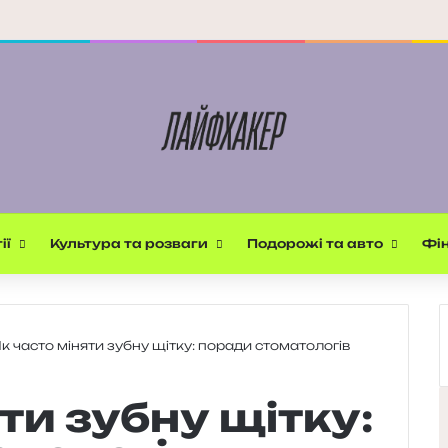
ії
Культура та розваги
Подорожі та авто
Фін
к часто міняти зубну щітку: поради стоматологів
ти зубну щітку: