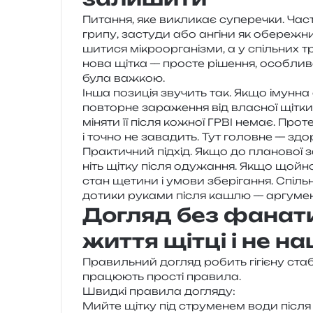
Питання, яке викли­кає супе­ре­чки. Част
грипу, засту­ди або ангі­ни як обе­ре­ж
ши­ти­ся мікро­ор­га­ні­зми, а у спіль­них
нова щітка — про­сте ріше­н­ня, осо­бли­в
була важкою.
Інша пози­ція зву­чить так. Якщо імун­на
повтор­не зара­же­н­ня від вла­сної щітк
міня­ти її після кожної ГРВІ немає. Проте с
і точно не зава­дить. Тут голов­не — з
Практичний під­хід. Якщо до пла­но­вої 
ніть щітку після оду­жа­н­ня. Якщо щойно 
стан щети­ни і умови збе­рі­га­н­ня. Спіль
доти­ки рука­ми після кашлю — аргу­мен
Догляд без фанат
життя щітці і не н
Правильний догляд робить гігі­є­ну ста­бі
пра­цю­ють про­сті правила.
Швидкі пра­ви­ла догляду:
Мийте щітку під стру­ме­нем води післ