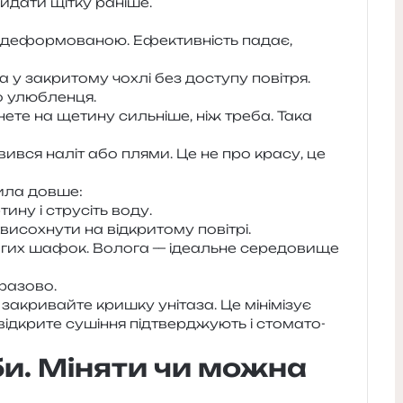
и­да­ти щітку раніше.
о дефор­мо­ва­ною. Ефективність падає,
 у закри­то­му чохлі без досту­пу повітря.
го улюбленця.
не­те на щети­ну силь­ні­ше, ніж треба. Така
’явився наліт або плями. Це не про красу, це
жи­ла довше:
и­ну і стру­сіть воду.
висо­хну­ти на від­кри­то­му повітрі.
о­гих шафок. Волога — іде­аль­не сере­до­ви­ще
 разово.
акри­вай­те кри­шку уні­та­за. Це міні­мі­зує
­кри­те суші­н­ня під­твер­джу­ють і сто­ма­то­
би. Міняти чи можна