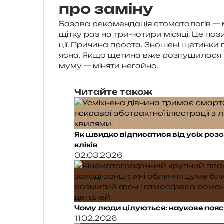
про заміну
Базова реко­мен­да­ція сто­ма­то­ло­гів 
щі­тку раз на три-чоти­ри міся­ці. Це пози­
ції. Причина про­ста. Зношені щетин­ки г
ясна. Якщо щети­на вже роз­пу­ши­ла­ся і 
му­му — міня­ти негайно.
Читайте також
Як швидко відписатися від усіх розс
кліків
02.03.2026
Чому люди цілуються: наукове поя
11.02.2026