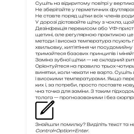
Сушіть на від­кри­то­му пові­трі у вер­ти­
Не збе­рі­гай­те у гер­ме­ти­чних футля­р
Не став­те поряд щітки всіх чле­нів род
У доро­зі діста­вай­те щітку з чохла, 
Дезінфекція пере­ки­сом або УФ-при­стро
щети­ні, але регу­ляр­ною пра­кти­кою це
мето­ди і висо­ка тем­пе­ра­ту­ра псу­ють 
хви­льов­ку, кип’ятіння чи посу­до­мий­
три­май­те­ся базо­вих прин­ци­пів і міня
Заміна зубної щітки — не скла­дний риту
Орієнтуйтеся на пра­ви­ло трьох-чоти­рь
виня­тки, коли чека­ти не варто. Сушіть 
і висо­ки­ми тем­пе­ра­ту­ра­ми. Якщо пере
ких і, за потре­би, про­сто постав­те н
чна точка для замі­ни. З таким під­хо­дом г
то­ло­га — про­гно­зо­ва­ни­ми і без сюрпр
Знайшли помил­ку? Виділіть текст та нат
Control+Option+Enter
.