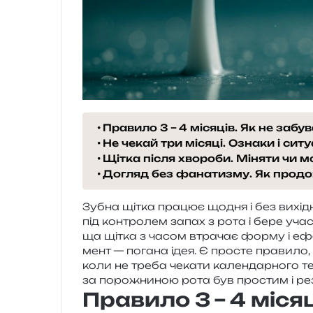
Правило 3 – 4 місяців. Як не забу
Не чекай три місяці. Ознаки і ситу
Щітка після хвороби. Міняти чи
Догляд без фанатизму. Як продо
Зубна щітка пра­цює щодня і без вихі­дни
під кон­тро­лем запах з рота і бере участь
ща щітка з часом втра­чає форму і ефе­
мент — пога­на ідея. Є про­сте пра­ви­ло, я
коли не треба чека­ти кален­дар­но­го т
за поро­жни­ною рота був про­стим і р
Правило 3 – 4 міся