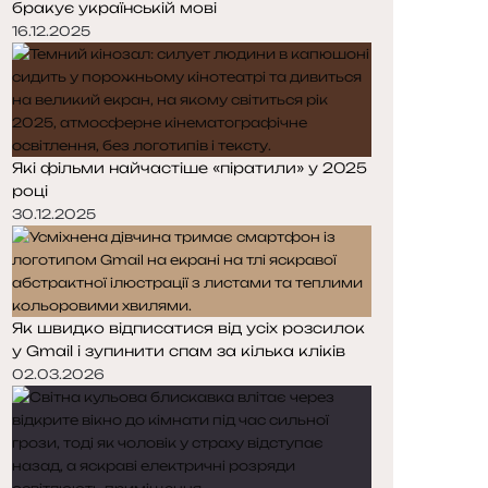
бракує українській мові
16.12.2025
Які фільми найчастіше «піратили» у 2025
році
30.12.2025
Як швидко відписатися від усіх розсилок
у Gmail і зупинити спам за кілька кліків
02.03.2026