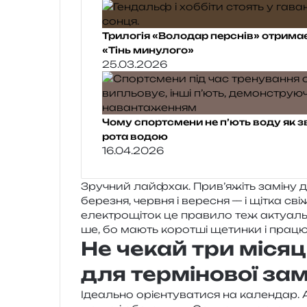
Трилогія «Володар перснів» отрим
«Тінь минулого»
25.03.2026
Чому спортсмени не п’ють воду як 
рота водою
16.04.2026
Зручний лай­фхак. Прив’яжіть замі­ну д
бере­зня, черв­ня і вере­сня — і щітка св
еле­ктро­щі­ток це пра­ви­ло теж акту­ал
ше, бо мають коро­тші щетин­ки і пра­цю­
Не чекай три місяці
для термінової зам
Ідеально орі­єн­ту­ва­ти­ся на кален­дар.