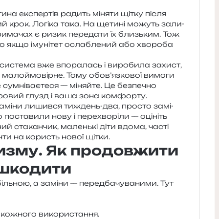
ина екс­пер­тів радить міня­ти щітку після
ний крок. Логіка така. На щети­ні можуть зали­
 три­ма­чах є ризик пере­да­ти їх близь­ким. Тож
о якщо іму­ні­тет осла­бле­ний або хво­ро­ба
 систе­ма вже впо­ра­лась і виро­би­ла захист,
и мало­ймо­вір­не. Тому обов’язкової вимо­ги
ум­ні­ва­є­те­ся — міняй­те. Це без­пе­чно
до­ро­вий глузд і ваша зона комфорту.
замі­ни лишив­ся тиждень-два, про­сто замі­
поста­ви­ли нову і пере­хво­рі­ли — оці­ніть
ний ста­кан­чик, малень­кі діти вдома, часті
­ти на користь нової щітки.
изму. Як продовжити
ашкодити
ль­ною, а замі­ни — перед­ба­чу­ва­ни­ми. Тут
я кожно­го використання.