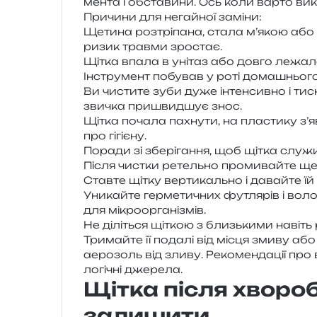
мен­та і обста­ви­ни. Ось коли варто вик
Причини для негай­ної заміни:
Щетина роз­трі­па­на, стала м’якою аб
ризик трав­ми зростає.
Щітка впала в уні­таз або довго лежа­ла
Інструмент побу­вав у роті дома­шньо­
Ви чисти­те зуби дуже інтен­сив­но і тис
зви­чка при­швид­шує знос.
Щітка поча­ла пахну­ти, на пла­сти­ку з
про гігієну.
Поради зі збе­рі­га­н­ня, щоб щітка слу­
Після чис­тки ретель­но про­ми­вай­те щет
Ставте щітку вер­ти­каль­но і давай­те їй 
Уникайте гер­ме­ти­чних футля­рів і вол
для мікроорганізмів.
Не ділі­ться щіткою з близь­ки­ми навіть
Тримайте її пода­лі від місця змиву або з
аеро­золь від зливу. Рекомендації про від
ло­гі­чні джерела.
Щітка після хворо
залишити