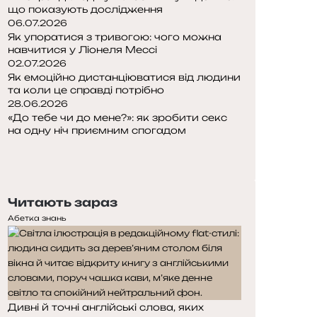
що показують дослідження
06.07.2026
Як упоратися з тривогою: чого можна
навчитися у Ліонеля Мессі
02.07.2026
Як емоційно дистанціюватися від людини
та коли це справді потрібно
28.06.2026
«До тебе чи до мене?»: як зробити секс
на одну ніч приємним спогадом
Попередня
сторінка
Наступна
сторінка
Читають зараз
Абетка знань
Дивні й точні англійські слова, яких