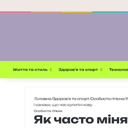
Життя та стиль
Здоров’я та спорт
Технолог
Головна
/
Здоров’я та спорт
/
Особиста гігієна
/
Я
і ознаки, що час купити нову
Особиста гігієна
Як часто міня