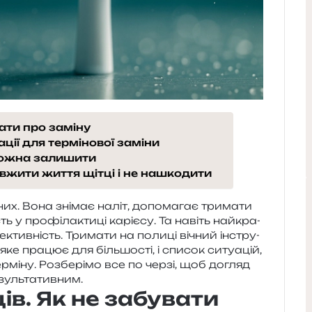
вати про заміну
ації для термінової заміни
 можна залишити
вжити життя щітці і не нашкодити
х. Вона зні­має наліт, допо­ма­гає три­ма­ти
 у про­фі­ла­кти­ці карі­є­су. Та навіть най­кра­
ктив­ність. Тримати на поли­ці вічний інстру­
ке пра­цює для біль­шо­сті, і спи­сок ситу­а­цій,
ер­мі­ну. Розберімо все по черзі, щоб догляд
езультативним.
ців. Як не забувати