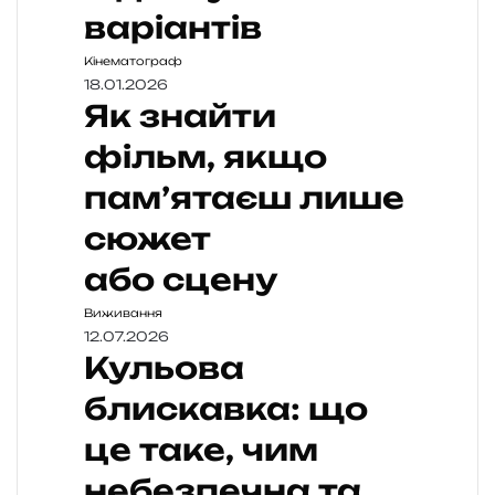
варіантів
Кінематограф
18.01.2026
Як знайти
фільм, якщо
пам’ятаєш лише
сюжет
або сцену
Виживання
12.07.2026
Кульова
блискавка: що
це таке, чим
небезпечна та