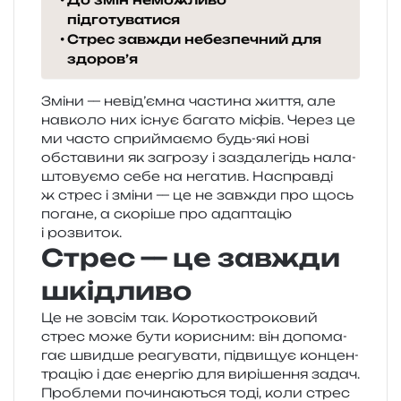
підготуватися
Стрес завжди небезпечний для
здоров’я
Зміни — невід’ємна части­на життя, але
нав­ко­ло них існує бага­то міфів. Через це
ми часто спри­йма­є­мо будь-які нові
обста­ви­ни як загро­зу і зазда­ле­гідь нала­
што­ву­є­мо себе на нега­тив. Насправді
ж стрес і зміни — це не зав­жди про щось
пога­не, а ско­рі­ше про ада­пта­цію
і розвиток.
Стрес — це завжди
шкідливо
Це не зов­сім так. Короткостроковий
стрес може бути кори­сним: він допо­ма­
гає швид­ше реа­гу­ва­ти, під­ви­щує кон­цен­
тра­цію і дає енер­гію для вирі­ше­н­ня задач.
Проблеми почи­на­ю­ться тоді, коли стрес