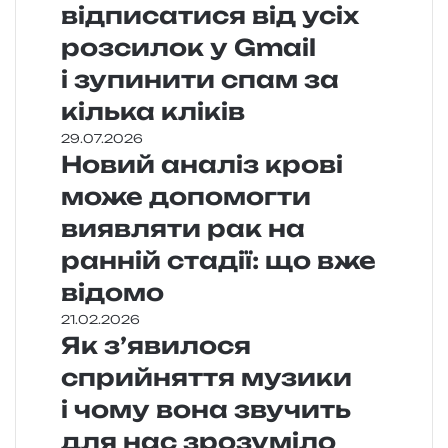
відписатися від усіх
розсилок у Gmail
і зупинити спам за
кілька кліків
29.07.2026
Новий аналіз крові
може допомогти
виявляти рак на
ранній стадії: що вже
відомо
21.02.2026
Як з’явилося
сприйняття музики
і чому вона звучить
для нас зрозуміло