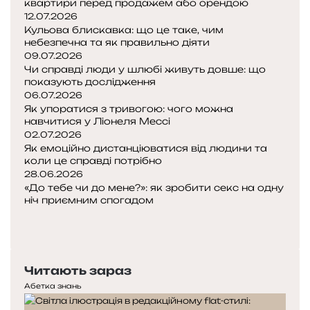
квартири перед продажем або орендою
12.07.2026
Кульова блискавка: що це таке, чим
небезпечна та як правильно діяти
09.07.2026
Чи справді люди у шлюбі живуть довше: що
показують дослідження
06.07.2026
Як упоратися з тривогою: чого можна
навчитися у Ліонеля Мессі
02.07.2026
Як емоційно дистанціюватися від людини та
коли це справді потрібно
28.06.2026
«До тебе чи до мене?»: як зробити секс на одну
ніч приємним спогадом
Попередня
сторінка
Наступна
сторінка
Читають зараз
Абетка знань