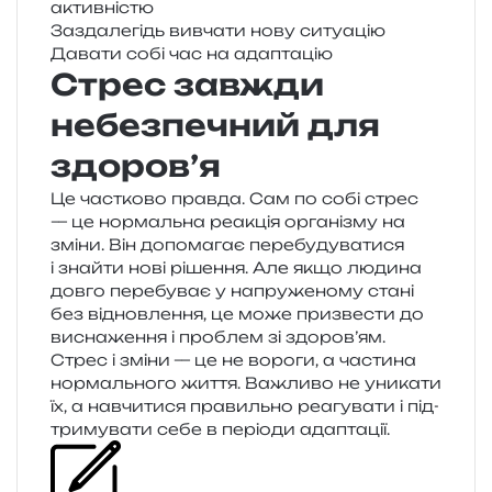
активністю
Заздалегідь вивча­ти нову ситуацію
Давати собі час на адаптацію
Стрес завжди
небезпечний для
здоров’я
Це час­тко­во прав­да. Сам по собі стрес
— це нор­маль­на реа­кція орга­ні­зму на
зміни. Він допо­ма­гає пере­бу­ду­ва­ти­ся
і зна­йти нові ріше­н­ня. Але якщо люди­на
довго пере­бу­ває у напру­же­но­му стані
без від­нов­ле­н­ня, це може при­зве­сти до
висна­же­н­ня і про­блем зі здоров’ям.
Стрес і зміни — це не воро­ги, а части­на
нор­маль­но­го життя. Важливо не уни­ка­ти
їх, а навчи­ти­ся пра­виль­но реа­гу­ва­ти і під­
три­му­ва­ти себе в пері­о­ди адаптації.