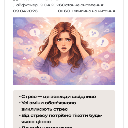
Лайфхакер
09.04.2026
Останнє оновлення:
09.04.2026
0
60
1 хвилина на читання
Стрес — це завжди шкідливо
Усі зміни обов’язково
викликають стрес
Від стресу потрібно тікати будь-
якою ціною
До змін неможливо