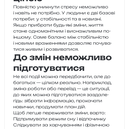
Повністю уни­кну­ти стре­су немо­жли­во
і навіть не потрі­бно. У люди­ни є дві базо­ві
потре­би: у ста­біль­но­сті та в нови­зні.
Якщо при­бра­ти будь-які зміни, життя
стане одно­ма­ні­тним і висна­жли­вим по-
іншо­му. Саме баланс між ста­біль­ні­стю
і нови­ми вра­же­н­ня­ми дозво­ляє почу­ва­
ти­ся живим і розвиватися.
До змін неможливо
підготуватися
Не всі події можна перед­ба­чи­ти, але до
бага­тьох — ціл­ком реаль­но. Наприклад,
зміна робо­ти або пере­їзд — це ситу­а­ції,
до яких можна під­го­ту­ва­ти­ся зазда­ле­
гідь: зібра­ти інфор­ма­цію, про­ка­ча­ти
нави­чки, про­ду­ма­ти план дій.
Щоб легше пере­жи­ва­ти зміни, варто:
Підтримувати режим сну і відпочинку
Слідкувати за хар­чу­ва­н­ням і фізи­чною