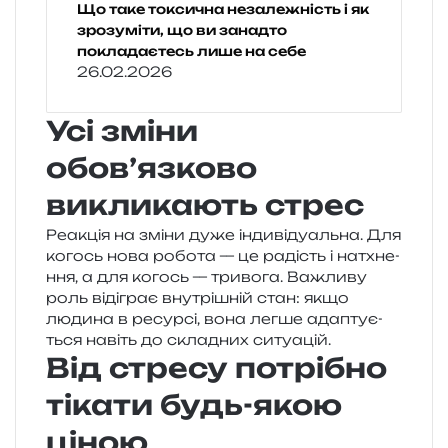
Що таке токсична незалежність і як
зрозуміти, що ви занадто
покладаєтесь лише на себе
26.02.2026
Усі зміни
обов’язково
викликають стрес
Реакція на зміни дуже інди­ві­ду­аль­на. Для
когось нова робо­та — це радість і натхне­
н­ня, а для когось — три­во­га. Важливу
роль віді­грає вну­трі­шній стан: якщо
люди­на в ресур­сі, вона легше ада­пту­є­
ться навіть до скла­дних ситуацій.
Від стресу потрібно
тікати будь-якою
ціною