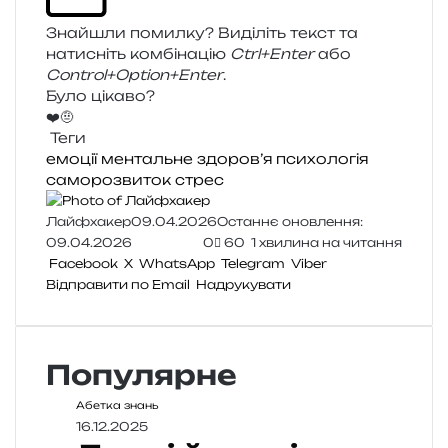
Знайшли помил­ку? Виділіть текст та
нати­сніть ком­бі­на­цію
Ctrl+Enter
або
Control+Option+Enter
.
Було цікаво?
❤️
🤨
Теги
емоції
ментальне здоров’я
психологія
саморозвиток
стрес
Лайфхакер
09.04.2026
Останнє оновлення:
09.04.2026
0
60
1 хвилина на читання
Facebook
X
WhatsApp
Telegram
Viber
Відправити по Email
Надрукувати
Популярне
Абетка знань
16.12.2025