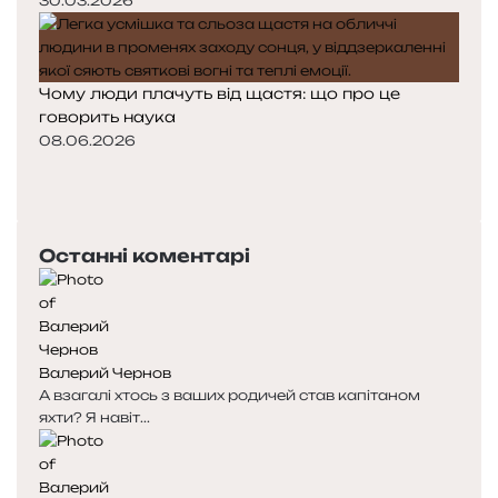
30.03.2026
Чому люди плачуть від щастя: що про це
говорить наука
08.06.2026
Попередня
сторінка
Наступна
сторінка
Останні коментарі
Валерий Чернов
А взагалі хтось з ваших родичей став капітаном
яхти? Я навіт...