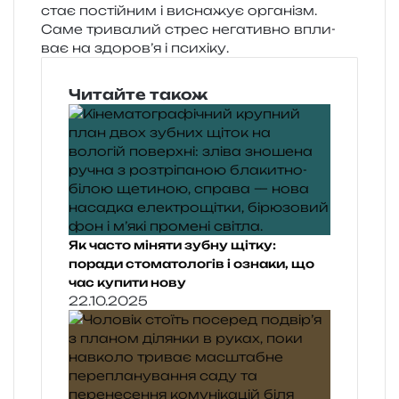
стає постій­ним і висна­жує орга­нізм.
Саме три­ва­лий стрес нега­тив­но впли­
ває на здоров’я і психіку.
Читайте також
Як часто міняти зубну щітку:
поради стоматологів і ознаки, що
час купити нову
22.10.2025