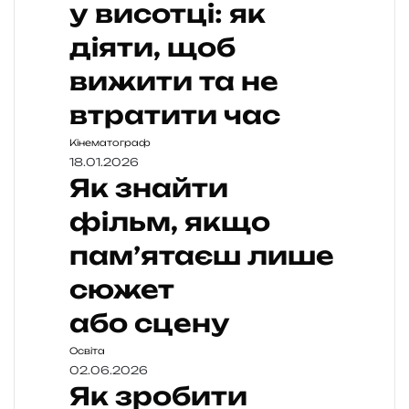
у висотці: як
діяти, щоб
вижити та не
втратити час
Кінематограф
18.01.2026
Як знайти
фільм, якщо
пам’ятаєш лише
сюжет
або сцену
Освіта
02.06.2026
Як зробити