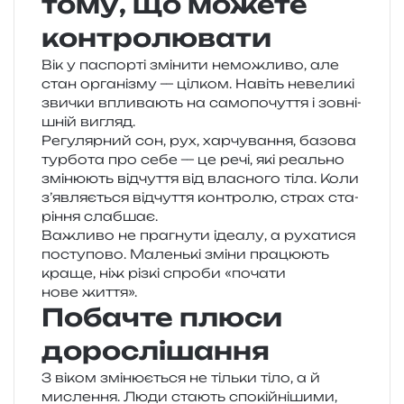
тому, що можете
контролювати
Вік у паспор­ті змі­ни­ти немо­жли­во, але
стан орга­ні­зму — ціл­ком. Навіть неве­ли­кі
зви­чки впли­ва­ють на само­по­чу­т­тя і зов­ні­
шній вигляд.
Регулярний сон, рух, хар­чу­ва­н­ня, базо­ва
тур­бо­та про себе — це речі, які реаль­но
змі­ню­ють від­чу­т­тя від вла­сно­го тіла. Коли
з’являється від­чу­т­тя кон­тро­лю, страх ста­
рі­н­ня слабшає.
Важливо не пра­гну­ти іде­а­лу, а руха­ти­ся
посту­по­во. Маленькі зміни пра­цю­ють
краще, ніж різкі спро­би «поча­ти
нове життя».
Побачте плюси
дорослішання
З віком змі­ню­є­ться не тіль­ки тіло, а й
мисле­н­ня. Люди ста­ють спо­кій­ні­ши­ми,