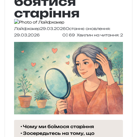
боятися
старіння
Лайфхакер
29.03.2026
Останнє оновлення:
29.03.2026
0
69
Хвилин на читання: 2
Чому ми боїмося старіння
Зосередьтесь на тому, що