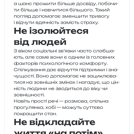
а шанс про­жи­ти біль­ше досві­ду, поба­чи­
ти біль­ше і навчи­ти­ся біль­шо­го. Такий
погляд допо­ма­гає змен­ши­ти три­во­гу
і від­чу­ти вдя­чність замість страху.
Не ізолюйтеся
від людей
З віком соці­аль­ні зв’язки часто слаб­ша­
ють, але саме вони є одним із голов­них
факто­рів пси­хо­ло­гі­чно­го комфорту.
Спілкування дає від­чу­т­тя під­трим­ки і зна­
чу­що­сті. Воно допо­ма­гає не заци­клю­ва­
ти­ся на зов­ні­шніх змі­нах і нага­дує, що цін­
ність люди­ни не зво­ди­ться до віку чи
зовнішності.
Навіть про­сті речі — роз­мо­ва, спіль­на
про­гу­лян­ка, хобі — можуть сут­тє­во
покра­щи­ти стан.
Не відкладайте
життя «на потім»