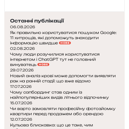
Останні публікації
06.08.2026
Як правильно користуватися пошуком Google:
11 хитрощів, які допоможуть знаходити
інформацію швидше
НОВЕ
02.08.2026
Чому люди розучилися користуватися
інтернетом і ChatGPT тут не головний
винуватець
НОВЕ
29.07.2026
Новий аналіз крові може допомогти виявляти
рак на ранній стадії: що вже відомо
17.07.2026
Чому сапбординг став одним із
найпопулярніших видів літнього відпочинку
15.07.2026
Чи варто замовляти професійну фотозйомку
квартири перед продажем або орендою
12.07.2026
Кульова блискавка: що це таке, чим