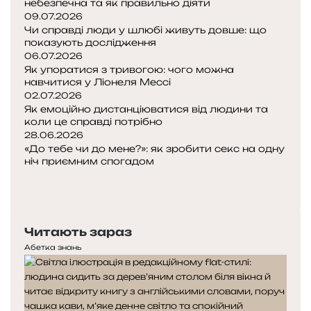
небезпечна та як правильно діяти
09.07.2026
Чи справді люди у шлюбі живуть довше: що
показують дослідження
06.07.2026
Як упоратися з тривогою: чого можна
навчитися у Ліонеля Мессі
02.07.2026
Як емоційно дистанціюватися від людини та
коли це справді потрібно
28.06.2026
«До тебе чи до мене?»: як зробити секс на одну
ніч приємним спогадом
Попередня
сторінка
Наступна
сторінка
Читають зараз
Абетка знань