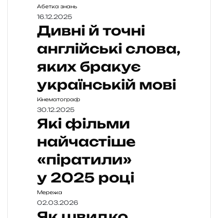
Абетка знань
16.12.2025
Дивні й точні
англійські слова,
яких бракує
українській мові
Кінематограф
30.12.2025
Які фільми
найчастіше
«піратили»
у 2025 році
Мережа
02.03.2026
Як швидко