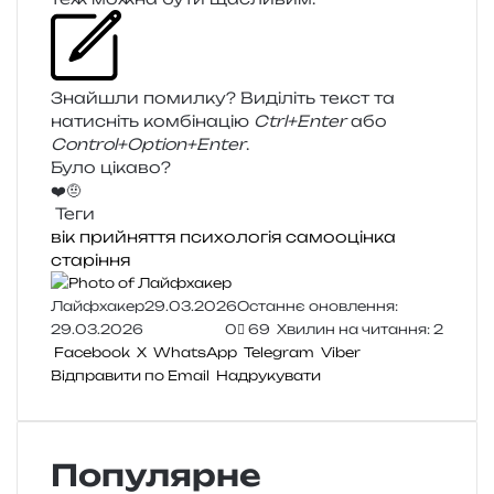
Знайшли помил­ку? Виділіть текст та
нати­сніть ком­бі­на­цію
Ctrl+Enter
або
Control+Option+Enter
.
Було цікаво?
❤️
🤨
Теги
вік
прийняття
психологія
самооцінка
старіння
Лайфхакер
29.03.2026
Останнє оновлення:
29.03.2026
0
69
Хвилин на читання: 2
Facebook
X
WhatsApp
Telegram
Viber
Відправити по Email
Надрукувати
Популярне