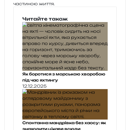
части­ною життя.
Читайте також
Як боротися з морською хворобою
під час яхтингу
12.12.2025
Спонтанна мандрівка без хаосу: як
знаходити цікаве всюди