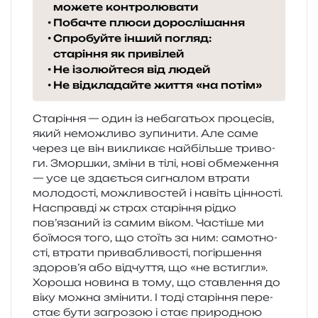
можете контролювати
Побачте плюси дорослішання
Спробуйте інший погляд:
старіння як привілей
Не ізолюйтеся від людей
Не відкладайте життя «на потім»
Старіння — один із неба­га­тьох про­це­сів,
який немо­жли­во зупи­ни­ти. Але саме
через це він викли­кає най­біль­ше три­во­
ги. Зморшки, зміни в тілі, нові обме­же­н­ня
— усе це зда­є­ться сигна­лом втра­ти
моло­до­сті, можли­во­стей і навіть цін­но­сті.
Насправді ж страх ста­рі­н­ня рідко
пов’язаний із самим віком. Частіше ми
бої­мо­ся того, що сто­їть за ним: само­тно­
сті, втра­ти при­ва­бли­во­сті, погір­ше­н­ня
здоров’я або від­чу­т­тя, що «не встигли».
Хороша нови­на в тому, що став­ле­н­ня до
віку можна змі­ни­ти. І тоді ста­рі­н­ня пере­
стає бути загро­зою і стає при­ро­дною