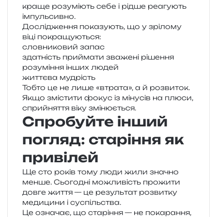
краще розу­мі­ють себе і рідше реа­гу­ють
імпульсивно.
Дослідження пока­зу­ють, що у зрі­ло­му
віці покращуються:
слов­ни­ко­вий запас
зда­тність при­йма­ти зва­же­ні рішення
розу­мі­н­ня інших людей
жит­тє­ва мудрість
Тобто це не лише «втра­та», а й роз­ви­ток.
Якщо змі­сти­ти фокус із міну­сів на плюси,
сприйня­т­тя віку змінюється.
Спробуйте інший
погляд: старіння як
привілей
Ще сто років тому люди жили зна­чно
менше. Сьогодні можли­вість про­жи­ти
довге життя — це резуль­тат роз­ви­тку
меди­ци­ни і суспільства.
Це озна­чає, що ста­рі­н­ня — не пока­ра­н­ня,