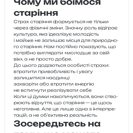
Чому ми боїмося
старіння
Страх ста­рі­н­ня фор­му­є­ться не тіль­ки
через фізи­чні зміни. Значну роль віді­грає
куль­ту­ра, яка іде­а­лі­зує моло­дість
і майже не зали­шає місця для при­ро­дно­
го ста­рі­н­ня. Нам постій­но пока­зу­ють, що
потрі­бно вигля­да­ти «молод­ше за свій
вік», а не про­сто добре.
До цього дода­ю­ться осо­би­сті страхи:
втра­ти­ти при­ва­бли­вість і увагу
зали­ши­ти­ся наодинці
захво­рі­ти або втра­ти­ти енергію
не всти­гну­ти реа­лі­зу­ва­ти себе
Коли ці думки нако­пи­чу­ю­ться, вони ство­
рю­ють від­чу­т­тя, що ста­рі­н­ня — це щось
нега­тив­не. Але це лише одна з інтер­пре­
та­цій, а не об’єктивна реальність.
Зосередьтесь на