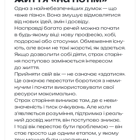
Одна з най­не­без­пе­чні­ших думок — що
«вже пізно». Вона зму­шує від­мов­ля­ти­ся
від нових ідей, змін і досвіду.
Насправді бага­то речей можна поча­ти
в будь-якому віці: нову про­фе­сію, хобі,
подо­ро­жі або сто­сун­ки. Обмеження існу­
ють, але вони не такі жорс­ткі, як здається.
Якщо дозво­ли­ти собі діяти, страх ста­рі­н­
ня посту­по­во замі­ню­є­ться інте­ре­сом
до життя.
Прийняти свій вік — не озна­чає «зда­ти­ся».
Це озна­чає пере­ста­ти боро­ти­ся з неми­
ну­чим і поча­ти вико­ри­сто­ву­ва­ти свої
ресур­си максимально.
Страх ста­рі­н­ня вини­кає там, де є неви­
зна­че­ність і тиск очі­ку­вань. Але коли
з’являється розу­мі­н­ня, під­трим­ка і реаль­
ний досвід життя, він посту­по­во зни­кає.
І тоді вік пере­стає бути про­бле­мою — він
стає про­сто ще одним ета­пом, у якому
теж можна бути щасливим.