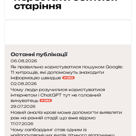
я
старіння
т
и
с
в
і
й
в
Останні публікації
і
к
06.08.2026
і
Як правильно користуватися пошуком Google:
11 хитрощів, які допоможуть знаходити
інформацію швидше
НОВЕ
з
02.08.2026
м
Чому люди розучилися користуватися
і
інтернетом і ChatGPT тут не головний
н
винуватець
НОВЕ
и
29.07.2026
в
Новий аналіз крові може допомогти виявляти
рак на ранній стадії: що вже відомо
17.07.2026
т
Чому сапбординг став одним із
і
найпопулярніших видів літнього відпочинку