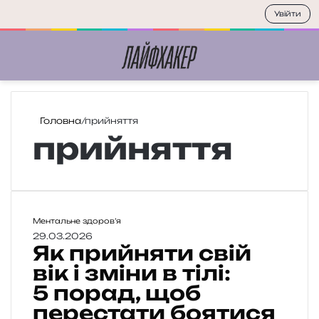
Увійти
Меню
П
Головна
/
прийняття
прийняття
Я
Ментальне здоров’я
к
29.03.2026
Як прийняти свій
п
р
вік і зміни в тілі:
и
5 порад, щоб
й
перестати боятися
н