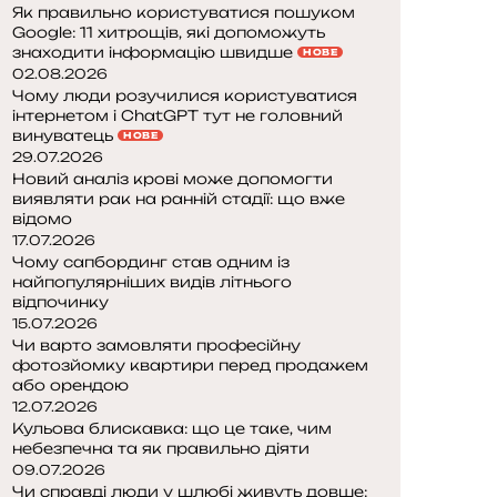
Як правильно користуватися пошуком
Google: 11 хитрощів, які допоможуть
знаходити інформацію швидше
НОВЕ
02.08.2026
Чому люди розучилися користуватися
інтернетом і ChatGPT тут не головний
винуватець
НОВЕ
29.07.2026
Новий аналіз крові може допомогти
виявляти рак на ранній стадії: що вже
відомо
17.07.2026
Чому сапбординг став одним із
найпопулярніших видів літнього
відпочинку
15.07.2026
Чи варто замовляти професійну
фотозйомку квартири перед продажем
або орендою
12.07.2026
Кульова блискавка: що це таке, чим
небезпечна та як правильно діяти
09.07.2026
Чи справді люди у шлюбі живуть довше: