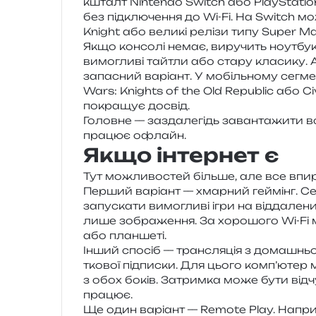
кшталт Nintendo Switch або PlayStation V
без під­клю­че­н­ня до Wi-Fi. На Switch 
Knight або вели­кі релі­зи типу Super Mar
Якщо кон­со­лі немає, виру­чить ноут­бук
вимо­гли­ві тай­тли або стару кла­си­ку.
запа­сний варі­ант. У мобіль­но­му сегмен
Wars: Knights of the Old Republic або Ci
покра­щує досвід.
Головне — зазда­ле­гідь заван­та­жи­ти все
пра­цює офлайн.
Якщо інтернет є
Тут можли­во­стей біль­ше, але все впи­ра
Перший варі­ант — хмар­ний гей­мінг. 
запу­ска­ти вимо­гли­ві ігри на від­да­ле­
лише зобра­же­н­ня. За хоро­шо­го Wi-Fi 
або планшеті.
Інший спо­сіб — транс­ля­ція з дома­шньо
тко­вої під­пи­ски. Для цього комп’ютер 
з обох боків. Затримка може бути від­чу
працює.
Ще один варі­ант — Remote Play. Напри