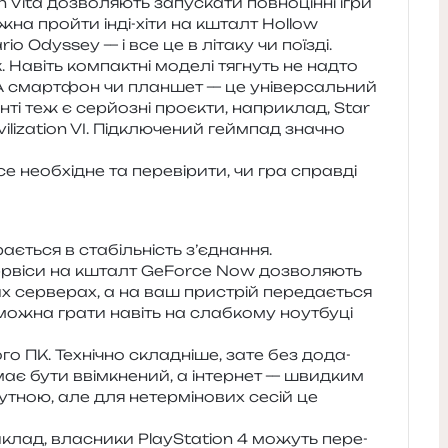
ita дозво­ля­ють запу­ска­ти пов­но­цін­ні ігри
можна прой­ти інді-хіти на кшталт Hollow
io Odyssey — і все це в літа­ку чи поїзді.
. Навіть ком­па­ктні моде­лі тягнуть не надто
 А смар­тфон чи план­шет — це уні­вер­саль­ний
­ті теж є сер­йо­зні про­є­кти, напри­клад, Star
vilization VI. Підключений гейм­пад зна­чно
 необ­хі­дне та пере­ві­ри­ти, чи гра справ­ді
­є­ться в ста­біль­ність з’єднання.
Сервіси на кшталт GeForce Now дозво­ля­ють
них сер­ве­рах, а на ваш при­стрій пере­да­є­ться
можна грати навіть на слаб­ко­му ноут­бу­ці
­го ПК. Технічно скла­дні­ше, зате без дода­
має бути вві­мкне­ний, а інтер­нет — швид­ким
­тною, але для нетер­мі­но­вих сесій це
клад, вла­сни­ки PlayStation 4 можуть пере­