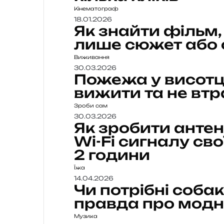
Кінематограф
18.01.2026
Як знайти фільм
лише сюжет або 
Виживання
30.03.2026
Пожежа у висотці
вижити та не втр
Зроби сам
30.03.2026
Як зробити антен
Wi-Fi сигналу св
2 години
Їжа
14.04.2026
Чи потрібні соба
правда про модн
Музика