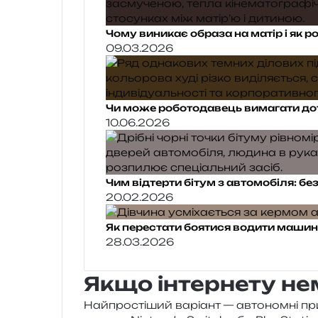
Чому виникає образа на матір і як р
09.03.2026
Чи може роботодавець вимагати до
10.06.2026
Чим відтерти бітум з автомобіля: бе
20.02.2026
Як перестати боятися водити машину
28.03.2026
Якщо інтернету не
Найпростіший варі­ант — авто­ном­ні при­