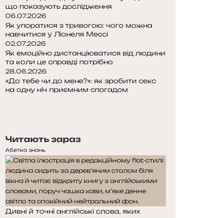
що показують дослідження
06.07.2026
Як упоратися з тривогою: чого можна
навчитися у Ліонеля Мессі
02.07.2026
Як емоційно дистанціюватися від людини
та коли це справді потрібно
28.06.2026
«До тебе чи до мене?»: як зробити секс
на одну ніч приємним спогадом
Попередня
сторінка
Наступна
сторінка
Читають зараз
Абетка знань
Дивні й точні англійські слова, яких