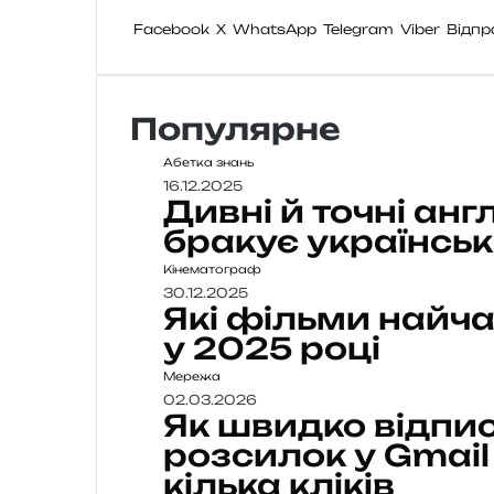
Facebook
X
WhatsApp
Telegram
Viber
Відпр
Популярне
Абетка знань
16.12.2025
Дивні й точні анг
бракує українськ
Кінематограф
30.12.2025
Які фільми найча
у 2025 році
Мережа
02.03.2026
Як швидко відпис
розсилок у Gmail
кілька кліків