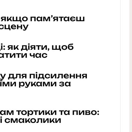
, якщо пам’ятаєш
сцену
: як діяти, щоб
атити час
у для підсилення
оїми руками за
кам тортики та пиво:
і смаколики