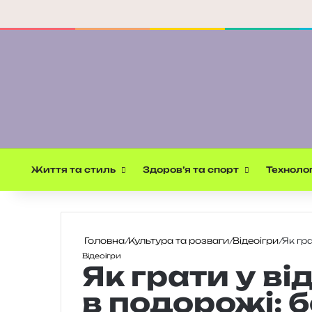
Життя та стиль
Здоров’я та спорт
Технолог
Головна
/
Культура та розваги
/
Відеоігри
/
Як гра
Відеоігри
Як грати у ві
в подорожі: б