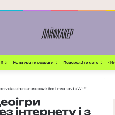
ії
Культура та розваги
Подорожі та авто
Фін
ти у відеоігри в подорожі: без інтернету і з Wi-Fi
деоігри
ез інтернету і з