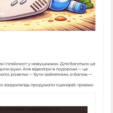
ом і плей­лист у наву­шни­ках. Для бага­тьох це
и­ли руки. Але відео­і­гри в подо­ро­жі — це
ка­ти, розе­тки — бути зайня­ти­ми, а багаж —
 зазда­ле­гідь про­ду­ма­ти сце­на­рій: гра­є­мо