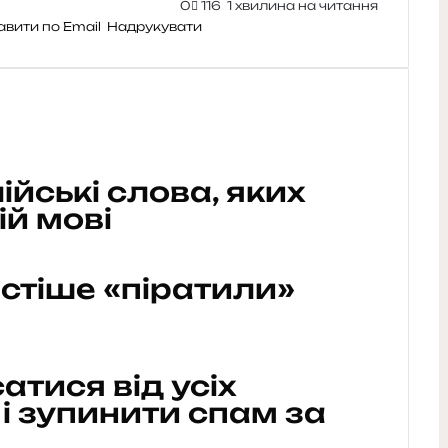
0
116
1 хвилина на читання
авити по Email
Надрукувати
лійські слова, яких
ій мові
стіше «піратили»
атися від усіх
 і зупинити спам за