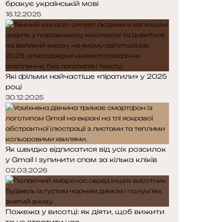
бракує українській мові
16.12.2025
Які фільми найчастіше «піратили» у 2025
році
30.12.2025
Як швидко відписатися від усіх розсилок
у Gmail і зупинити спам за кілька кліків
02.03.2026
Пожежа у висотці: як діяти, щоб вижити
та не втратити час