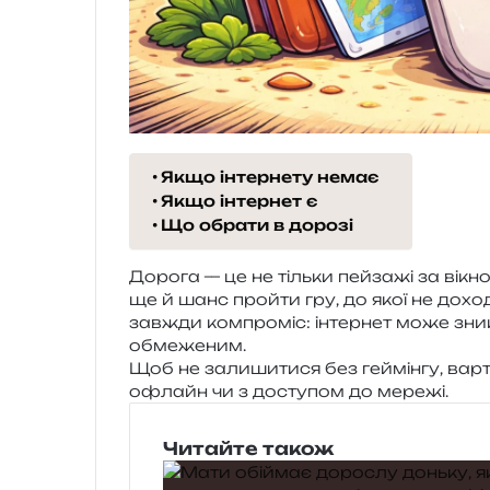
Якщо інтернету немає
Якщо інтернет є
Що обрати в дорозі
Дорога — це не тіль­ки пей­за­жі за вікн
ще й шанс прой­ти гру, до якої не дохо­д
зав­жди ком­про­міс: інтер­нет може зни­
обмеженим.
Щоб не зали­ши­ти­ся без гей­мін­гу, варто
офлайн чи з досту­пом до мережі.
Читайте також