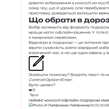
да­ва­ти зобра­же­н­ня з кон­со­лі на ноу
саму гру, що й удома, але пере­бу­ва­є­те
при­став­ку дове­де­ться зали­ши­ти вві
Що обрати в дороз
Вибір зале­жить від фор­ма­ту подо­ро­жі. 
краще мати офлайн-ріше­н­ня. У готе­лі
з хмар­ни­ми сервісами.
Відеоігри в подо­ро­жі — це пита­н­ня під
ві­ри­ти сумі­сність, взяти заря­дний кабе
втра­че­ний час, а на ще один рівень у 
Знайшли помил­ку? Виділіть текст та нат
Control+Option+Enter
.
Було цікаво?
❤️
🤨
Теги
геймінг
консолі
офлайн
подорожі
хма
Лайфхакер
13.02.202