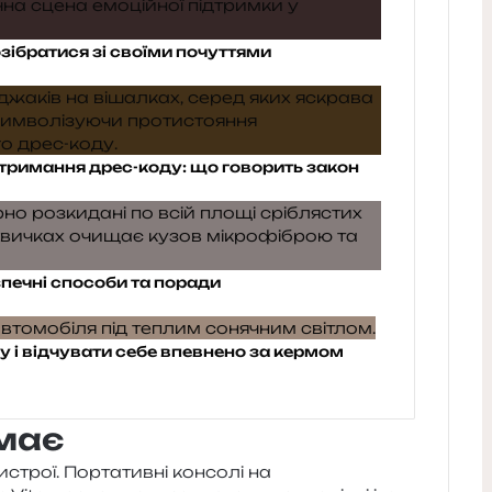
озібратися зі своїми почуттями
тримання дрес-коду: що говорить закон
зпечні способи та поради
 і відчувати себе впевнено за кермом
має
строї. Портативні кон­со­лі на