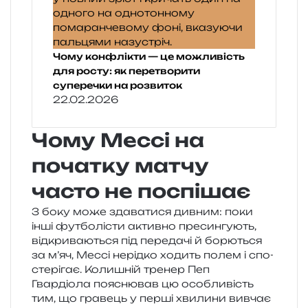
Чому конфлікти — це можливість
для росту: як перетворити
суперечки на розвиток
22.02.2026
Чому Мессі на
початку матчу
часто не поспішає
З боку може зда­ва­ти­ся див­ним: поки
інші фут­бо­лі­сти актив­но пре­син­гу­ють,
від­кри­ва­ю­ться під пере­да­чі й борю­ться
за м’яч, Мессі нерід­ко ходить полем і спо­
сте­рі­гає. Колишній тре­нер Пеп
Гвардіола поясню­вав цю осо­бли­вість
тим, що гра­вець у перші хви­ли­ни вивчає