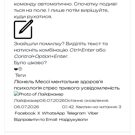
коман­ду авто­ма­ти­чно. Спочатку поди­ві­
ться на поле. І лише потім вирі­шуй­те,
куди рухатися.
Знайшли помил­ку? Виділіть текст та
нати­сніть ком­бі­на­цію
Ctrl+Enter
або
Control+Option+Enter
.
Було цікаво?
❤️
🤨
Теги
Ліонель Мессі
ментальне здоров’я
психологія
стрес
тривога
усвідомленість
Лайфхакер
06.07.2026
Останнє оновлення:
06.07.2026
0
42
Хвилин на читання: 3
Facebook
X
WhatsApp
Telegram
Viber
Відправити по Email
Надрукувати