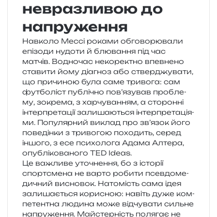
невразливою до
напруження
Навколо Мессі рока­ми обго­во­рю­ва­ли
епі­зо­ди нудо­ти й блю­ва­н­ня під час
матчів. Водночас неко­ре­ктно впев­не­но
ста­ви­ти йому діа­гноз або ствер­джу­ва­ти,
що при­чи­ною була саме три­во­га: сам
фут­бо­ліст публі­чно пов’язував про­бле­
му, зокре­ма, з хар­чу­ва­н­ням, а сто­рон­ні
інтер­пре­та­ції зали­ша­ю­ться інтер­пре­та­ці­я­
ми. Популярний виклад про зв’язок його
пове­дін­ки з три­во­гою похо­дить, серед
іншо­го, з есе пси­хо­ло­га Адама Алтера,
опу­блі­ко­ва­но­го TED Ideas.
Це важли­ве уто­чне­н­ня, бо з істо­рії
спортс­ме­на не варто роби­ти псев­до­ме­
ди­чний висно­вок. Натомість сама ідея
зали­ша­є­ться кори­сною: навіть дуже ком­
пе­тен­тна люди­на може від­чу­ва­ти силь­не
напру­же­н­ня. Майстерність поля­гає не