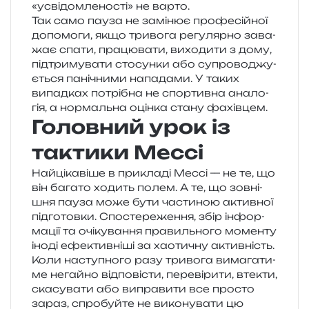
«усві­дом­ле­но­сті» не варто.
Так само пауза не замі­нює про­фе­сій­ної
допо­мо­ги, якщо три­во­га регу­ляр­но зава­
жає спати, пра­цю­ва­ти, вихо­ди­ти з дому,
під­три­му­ва­ти сто­сун­ки або супро­во­джу­
є­ться пані­чни­ми напа­да­ми. У таких
випад­ках потрі­бна не спор­тив­на ана­ло­
гія, а нор­маль­на оцін­ка стану фахівцем.
Головний урок із
тактики Мессі
Найцікавіше в при­кла­ді Мессі — не те, що
він бага­то ходить полем. А те, що зов­ні­
шня пауза може бути части­ною актив­ної
під­го­тов­ки. Спостереження, збір інфор­
ма­ції та очі­ку­ва­н­ня пра­виль­но­го момен­ту
іноді ефе­ктив­ні­ші за хао­ти­чну активність.
Коли насту­пно­го разу три­во­га вима­га­ти­
ме негай­но від­по­ві­сти, пере­ві­ри­ти, вте­кти,
ска­су­ва­ти або випра­ви­ти все про­сто
зараз, спро­буй­те не вико­ну­ва­ти цю