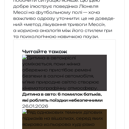
поба­чи­ти ситу­а­цію ясні­ше. Цю ідею
добре ілю­струє пове­дін­ка Ліонеля
Мессі на фут­боль­но­му полі — хоча
важли­во одра­зу уто­чни­ти: це не дове­де­
ний «метод ліку­ва­н­ня три­во­ги Мессі»,
а кори­сна ана­ло­гія між його сти­лем гри
та пси­хо­ло­гі­чною нави­чкою паузи.
Читайте також
Дитина в авто: 6 помилок батьків,
які роблять поїздки небезпечними
26.01.2026