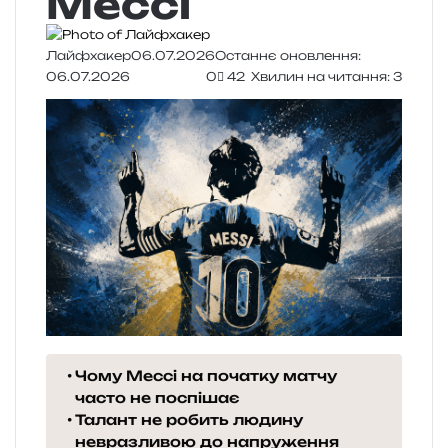
Мессі
Лайфхакер
06.07.2026
Останнє оновлення:
06.07.2026
0
42
Хвилин на читання: 3
Чому Мессі на початку матчу
часто не поспішає
Талант не робить людину
невразливою до напруження