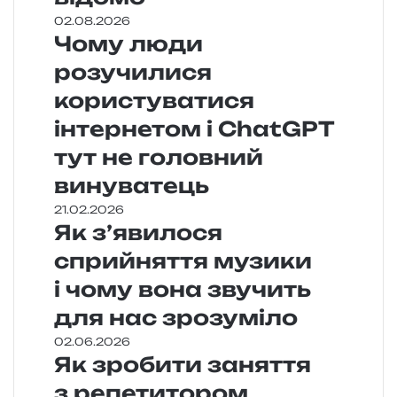
02.08.2026
Чому люди
розучилися
користуватися
інтернетом і ChatGPT
тут не головний
винуватець
21.02.2026
Як з’явилося
сприйняття музики
і чому вона звучить
для нас зрозуміло
02.06.2026
Як зробити заняття
з репетитором