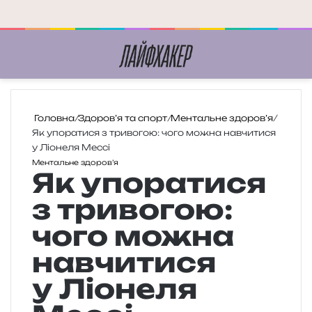
Меню
П
Головна
/
Здоров’я та спорт
/
Ментальне здоров’я
/
Як упоратися з тривогою: чого можна навчитися
у Ліонеля Мессі
Ментальне здоров’я
Як упоратися
з тривогою:
чого можна
навчитися
у Ліонеля