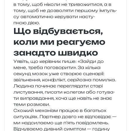
в тому, щоб ніко­ли не три­во­жи­ти­ся, а в
тому, щоб не дозво­ля­ти пер­шо­му імпуль­
су авто­ма­ти­чно керу­ва­ти насту­
пною дією.
Що відбувається,
коли ми реагуємо
занадто швидко
Уявіть, що керів­ник пише: «Зайди до
мене, треба пого­во­ри­ти». За кіль­ка
секунд мозок уже ство­рює сце­на­рії:
звіль­не­н­ня, кон­флікт, сер­йо­зна помил­ка.
Людина почи­нає пере­гля­да­ти старі
листу­ва­н­ня, писа­ти коле­гам або готу­ва­
ти виправ­да­н­ня, хоча ще навіть не знає
теми розмови.
Схожий меха­нізм пра­цює в бага­тьох
ситу­а­ці­ях. Партнер довго не від­по­від­ає —
ми над­си­ла­є­мо ще п’ять пові­дом­лень.
Відчуваємо див­ний сим­птом — годи­ну