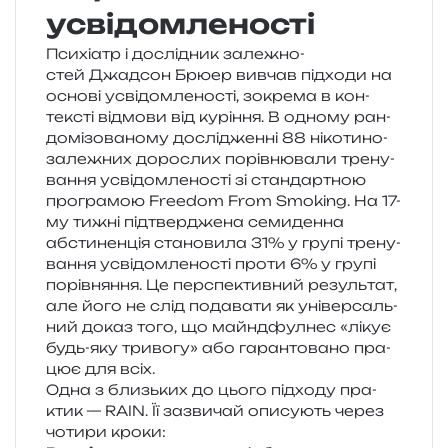
усвідомленості
Психіатр і дослі­дник зале­жно­
стей Джадсон Брюер вивчав під­хо­ди на
осно­ві усві­дом­ле­но­сті, зокре­ма в кон­
текс­ті від­мо­ви від курі­н­ня. В одно­му ран­
до­мі­зо­ва­но­му дослі­джен­ні 88 ніко­ти­но­
за­ле­жних доро­слих порів­ню­ва­ли тре­ну­
ва­н­ня усві­дом­ле­но­сті зі стан­дар­тною
про­гра­мою Freedom From Smoking. На 17-
му тижні під­твер­дже­на семи­ден­на
абсти­нен­ція ста­но­ви­ла 31% у групі тре­ну­
ва­н­ня усві­дом­ле­но­сті проти 6% у групі
порів­ня­н­ня. Це пер­спе­ктив­ний резуль­тат,
але його не слід пода­ва­ти як уні­вер­саль­
ний доказ того, що майнд­фул­нес «лікує
будь-яку три­во­гу» або гаран­то­ва­но пра­
цює для всіх.
Одна з близь­ких до цього під­хо­ду пра­
ктик — RAIN. Її зазви­чай опи­су­ють через
чоти­ри кроки: