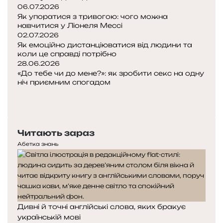
06.07.2026
Як упоратися з тривогою: чого можна
навчитися у Ліонеля Мессі
02.07.2026
Як емоційно дистанціюватися від людини та
коли це справді потрібно
28.06.2026
«До тебе чи до мене?»: як зробити секс на одну
ніч приємним спогадом
Попередня
сторінка
Наступна
сторінка
Читають зараз
Абетка знань
Дивні й точні англійські слова, яких бракує
українській мові