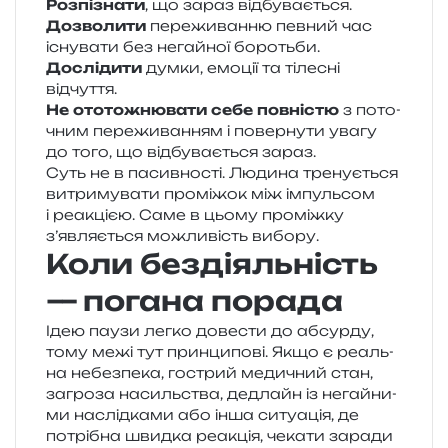
Розпізнати
, що зараз відбувається.
Дозволити
пере­жи­ван­ню пев­ний час
існу­ва­ти без негай­ної боротьби.
Дослідити
думки, емо­ції та тіле­сні
відчуття.
Не ото­то­жню­ва­ти себе пов­ні­стю
з пото­
чним пере­жи­ва­н­ням і повер­ну­ти увагу
до того, що від­бу­ва­є­ться зараз.
Суть не в пасив­но­сті. Людина тре­ну­є­ться
витри­му­ва­ти про­мі­жок між імпуль­сом
і реа­кці­єю. Саме в цьому про­між­ку
з’являється можли­вість вибору.
Коли бездіяльність
— погана порада
Ідею паузи легко дове­сти до абсур­ду,
тому межі тут прин­ци­по­ві. Якщо є реаль­
на небез­пе­ка, гострий меди­чний стан,
загро­за насиль­ства, дедлайн із негай­ни­
ми наслід­ка­ми або інша ситу­а­ція, де
потрі­бна швид­ка реа­кція, чека­ти зара­ди