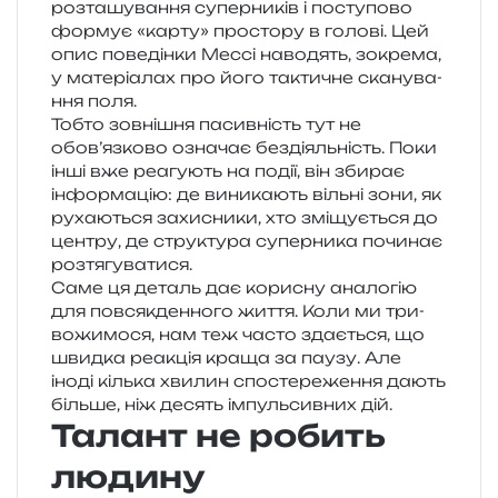
роз­та­шу­ва­н­ня супер­ни­ків і посту­по­во
фор­мує «карту» про­сто­ру в голо­ві. Цей
опис пове­дін­ки Мессі наво­дять, зокре­ма,
у мате­рі­а­лах про його такти­чне ска­ну­ва­
н­ня поля.
Тобто зов­ні­шня пасив­ність тут не
обов’язково озна­чає без­ді­яль­ність. Поки
інші вже реа­гу­ють на події, він зби­рає
інфор­ма­цію: де вини­ка­ють віль­ні зони, як
руха­ю­ться захи­сни­ки, хто змі­щу­є­ться до
цен­тру, де стру­кту­ра супер­ни­ка почи­нає
розтягуватися.
Саме ця деталь дає кори­сну ана­ло­гію
для пов­сяк­ден­но­го життя. Коли ми три­
во­жи­мо­ся, нам теж часто зда­є­ться, що
швид­ка реа­кція краща за паузу. Але
іноді кіль­ка хви­лин спо­сте­ре­же­н­ня дають
біль­ше, ніж десять імпуль­сив­них дій.
Талант не робить
людину