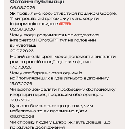
Останні публікації
06.08.2026
Як правильно користуватися пошуком Google:
11 хитрощів, які допоможуть знаходити
інформацію швидше
НОВЕ
02.08.2026
Чому люди розучилися користуватися
інтернетом і ChatGPT тут не головний
винуватець
29.07.2026
Новий аналіз крові може допомогти виявляти
рак на ранній стадії: що вже відомо
17.07.2026
Чому сапбординг став одним із
найпопулярніших видів літнього відпочинку
15.07.2026
Чи варто замовляти професійну фотозйомку
квартири перед продажем або орендою
12.07.2026
Кульова блискавка: що це таке, чим
небезпечна та як правильно діяти
09.07.2026
Чи справді люди у шлюбі живуть довше: що
показують дослідження