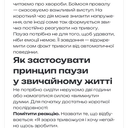
чита­є­мо про хво­ро­би. Боїмося про­ва­лу
— ска­со­ву­є­мо важли­вий виступ. На
коро­ткий час дія може зни­зи­ти напру­же­
н­ня, але іноді саме так фор­му­є­ться зви­
чка постій­но реа­гу­ва­ти на тривогу.
Пауза потрі­бна не для того, щоб уда­ва­ти,
ніби емо­ції немає. Її зав­да­н­ня — від­окре­
ми­ти сам факт три­во­ги від авто­ма­ти­чної
поведінки.
Як застосувати
принцип паузи
у звичайному житті
Не потрі­бно сиді­ти неру­хо­мо дві годи­ни
або нама­га­ти­ся силою «вимкну­ти»
думки. Для поча­тку доста­тньо коро­ткої
послідовності:
Помітити реа­кцію.
Назвати те, що від­бу­
ва­є­ться: «Я зараз три­во­жу­ся і хочу негай­
но щось зробити».