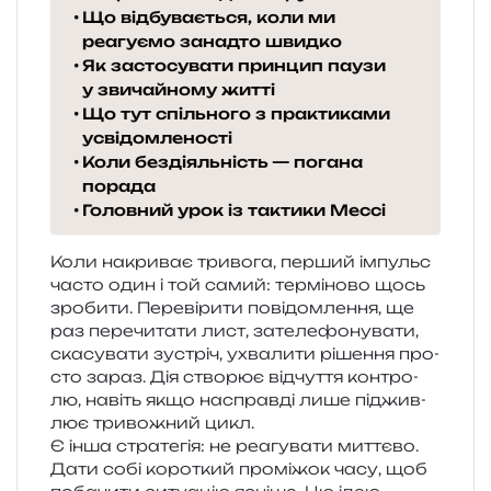
Що відбувається, коли ми
реагуємо занадто швидко
Як застосувати принцип паузи
у звичайному житті
Що тут спільного з практиками
усвідомленості
Коли бездіяльність — погана
порада
Головний урок із тактики Мессі
Коли накри­ває три­во­га, пер­ший імпульс
часто один і той самий: тер­мі­но­во щось
зро­би­ти. Перевірити пові­дом­ле­н­ня, ще
раз пере­чи­та­ти лист, зате­ле­фо­ну­ва­ти,
ска­су­ва­ти зустріч, ухва­ли­ти ріше­н­ня про­
сто зараз. Дія ство­рює від­чу­т­тя кон­тро­
лю, навіть якщо насправ­ді лише піджив­
лює три­во­жний цикл.
Є інша стра­те­гія: не реа­гу­ва­ти мит­тє­во.
Дати собі коро­ткий про­мі­жок часу, щоб