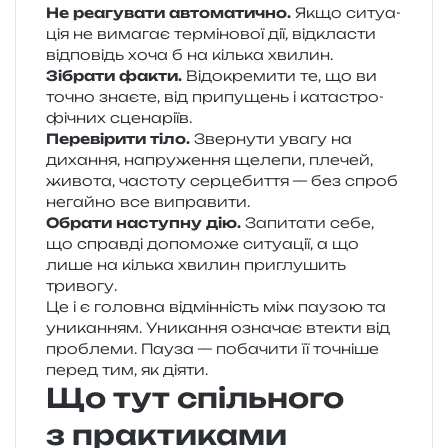
Не реа­гу­ва­ти авто­ма­ти­чно.
Якщо ситу­а­
ція не вима­гає тер­мі­но­вої дії, від­кла­сти
від­по­відь хоча б на кіль­ка хвилин.
Зібрати факти.
Відокремити те, що ви
точно зна­є­те, від при­пу­щень і ката­стро­
фі­чних сценаріїв.
Перевірити тіло.
Звернути увагу на
диха­н­ня, напру­же­н­ня щеле­пи, пле­чей,
живо­та, часто­ту сер­це­би­т­тя — без спроб
негай­но все виправити.
Обрати насту­пну дію.
Запитати себе,
що справ­ді допо­мо­же ситу­а­ції, а що
лише на кіль­ка хви­лин при­глу­шить
тривогу.
Це і є голов­на від­мін­ність між пау­зою та
уни­ка­н­ням. Уникання озна­чає вте­кти від
про­бле­ми. Пауза — поба­чи­ти її точні­ше
перед тим, як діяти.
Що тут спільного
з практиками