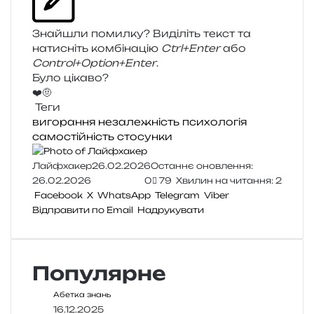
Знайшли помил­ку? Виділіть текст та
нати­сніть ком­бі­на­цію
Ctrl+Enter
або
Control+Option+Enter
.
Було цікаво?
❤️
🤨
Теги
вигорання
незалежність
психологія
самостійність
стосунки
Лайфхакер
26.02.2026
Останнє оновлення:
26.02.2026
0
79
Хвилин на читання: 2
Facebook
X
WhatsApp
Telegram
Viber
Відправити по Email
Надрукувати
Популярне
Абетка знань
16.12.2025