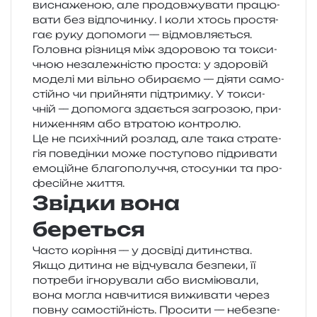
висна­же­ною, але про­дов­жу­ва­ти пра­цю­
ва­ти без від­по­чин­ку. І коли хтось про­стя­
гає руку допо­мо­ги — відмовляється.
Головна різни­ця між здо­ро­вою та токси­
чною неза­ле­жні­стю про­ста: у здо­ро­вій
моде­лі ми віль­но оби­ра­є­мо — діяти само­
стій­но чи прийня­ти під­трим­ку. У токси­
чній — допо­мо­га зда­є­ться загро­зою, при­
ни­же­н­ням або втра­тою контролю.
Це не пси­хі­чний роз­лад, але така стра­те­
гія пове­дін­ки може посту­по­во під­ри­ва­ти
емо­цій­не бла­го­по­луч­чя, сто­сун­ки та про­
фе­сій­не життя.
Звідки вона
береться
Часто корі­н­ня — у досві­ді дитин­ства.
Якщо дити­на не від­чу­ва­ла без­пе­ки, її
потре­би ігно­ру­ва­ли або висмі­ю­ва­ли,
вона могла навчи­ти­ся вижи­ва­ти через
повну само­стій­ність. Просити — небез­пе­