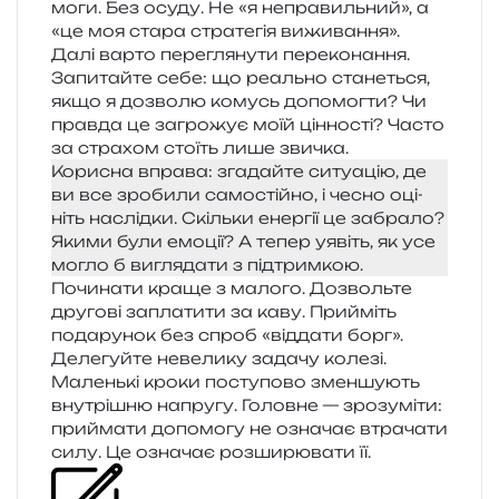
мо­ги. Без осуду. Не «я непра­виль­ний», а
«це моя стара стра­те­гія виживання».
Далі варто пере­гля­ну­ти пере­ко­на­н­ня.
Запитайте себе: що реаль­но ста­не­ться,
якщо я дозво­лю комусь допо­мог­ти? Чи
прав­да це загро­жує моїй цін­но­сті? Часто
за стра­хом сто­їть лише звичка.
Корисна впра­ва: зга­дай­те ситу­а­цію, де
ви все зро­би­ли само­стій­но, і чесно оці­
ніть наслід­ки. Скільки енер­гії це забра­ло?
Якими були емо­ції? А тепер уявіть, як усе
могло б вигля­да­ти з підтримкою.
Починати краще з мало­го. Дозвольте
дру­го­ві запла­ти­ти за каву. Прийміть
пода­ру­нок без спроб «від­да­ти борг».
Делегуйте неве­ли­ку зада­чу коле­зі.
Маленькі кроки посту­по­во змен­шу­ють
вну­трі­шню напру­гу. Головне — зро­зу­мі­ти:
при­йма­ти допо­мо­гу не озна­чає втра­ча­ти
силу. Це озна­чає роз­ши­рю­ва­ти її.