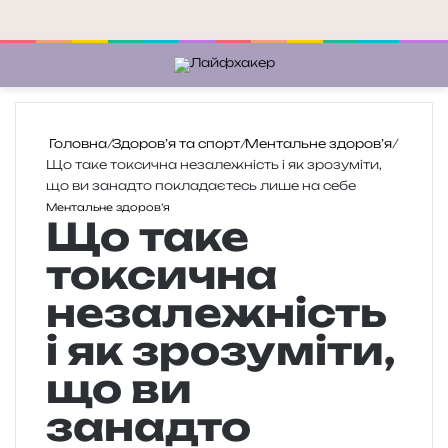
Меню
П
Головна
/
Здоров’я та спорт
/
Ментальне здоров’я
/
Що таке токсична незалежність і як зрозуміти,
що ви занадто покладаєтесь лише на себе
Ментальне здоров’я
Що таке
токсична
незалежність
і як зрозуміти,
що ви
занадто