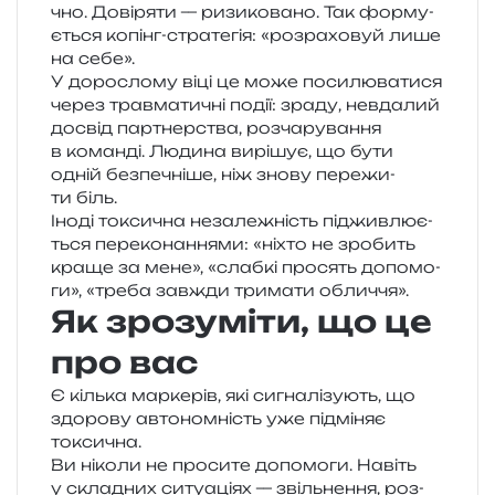
чно. Довіряти — ризи­ко­ва­но. Так фор­му­
є­ться копінг-стра­те­гія: «роз­ра­хо­вуй лише
на себе».
У доро­сло­му віці це може поси­лю­ва­ти­ся
через трав­ма­ти­чні події: зраду, невда­лий
досвід пар­тнер­ства, роз­ча­ру­ва­н­ня
в коман­ді. Людина вирі­шує, що бути
одній без­пе­чні­ше, ніж знову пере­жи­
ти біль.
Іноді токси­чна неза­ле­жність піджив­лю­є­
ться пере­ко­на­н­ня­ми: «ніхто не зро­бить
краще за мене», «слаб­кі про­сять допо­мо­
ги», «треба зав­жди три­ма­ти обличчя».
Як зрозуміти, що це
про вас
Є кіль­ка мар­ке­рів, які сигна­лі­зу­ють, що
здо­ро­ву авто­ном­ність уже під­мі­няє
токсична.
Ви ніко­ли не про­си­те допо­мо­ги. Навіть
у скла­дних ситу­а­ці­ях — звіль­не­н­ня, роз­