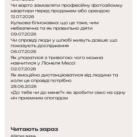
Чи варто замовляти професійну фотозйомку
квартири перед продажем або орендою
12.07.2026
Кульова блискавка: що це таке, чим
небезпечна та як правильно діяти
09.07.2026
Чи справді люди у шлюбі живуть довше: що
показують дослідження
06.07.2026
Як упоратися з тривогою: чого можна
навчитися у Ліонеля Мессі
02.07.2026
Як емоційно дистанціюватися від людини та
коли це справді потрібно
28.06.2026
«До тебе чи до мене?»: як зробити секс на одну
ніч приємним спогадом
Попередня
сторінка
Наступна
сторінка
Читають зараз
Абетка знань