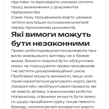
під­ста­ви та від­по­від­а­ти умо­вам опла­ти
праці, визна­че­ним у доку­мен­тах
підприємства.
Саме тому пра­ців­ни­кам варто ува­жно
чита­ти вну­трі­шні поло­же­н­ня ком­па­нії
перед під­пи­са­н­ням документів.
Які вимоги можуть
бути незаконними
Право робо­то­дав­ця вста­нов­лю­ва­ти пра­
ви­ла зов­ні­шньо­го вигля­ду не є без­ме­
жним. Вимоги повин­ні бути обґрун­то­ва­
ни­ми, не пору­шу­ва­ти права пра­ців­ни­ків
і не місти­ти дис­кри­мі­на­цій­них умов.
Проблеми можуть вини­ка­ти, якщо ком­
па­нія нама­га­є­ться дикту­ва­ти надто дета­
лі­зо­ва­ні або нео­б­ґрун­то­ва­ні пра­ви­ла, які
не мають зв’язку з вико­на­н­ням роботи.
Наприклад, спір­ни­ми можуть бути вимо­
ги щодо при­дба­н­ня одягу лише пев­но­го
брен­ду, носі­н­ня речей кон­кре­тної вар­то­