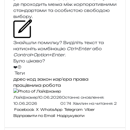
де про­хо­дить межа між кор­по­ра­тив­ни­ми
стан­дар­та­ми та осо­би­стою сво­бо­дою
вибору.
Знайшли помил­ку? Виділіть текст та
нати­сніть ком­бі­на­цію
Ctrl+Enter
або
Control+Option+Enter
.
Було цікаво?
❤️
🤨
Теги
дрес-код
закон
кар’єра
права
працівника
робота
Лайфхакер
10.06.2026
Останнє оновлення:
10.06.2026
0
74
Хвилин на читання: 2
Facebook
X
WhatsApp
Telegram
Viber
Відправити по Email
Надрукувати