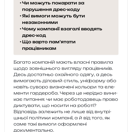
Чи можуть покарати за
порушення дрес-коду
Які вимоги можуть бути
незаконними
Чому компанії взагалі вводять
дрес-код
Що варто пам’ятати
працівникам
Багато ком­па­ній мають вла­сні пра­ви­ла
щодо зов­ні­шньо­го вигля­ду пра­ців­ни­ків.
Десь доста­тньо охай­но­го одягу, а десь
вима­га­ють діло­вий стиль, уні­фор­му або
навіть суво­ро визна­че­ні кольо­ри та еле­
мен­ти гар­де­ро­ба. Через це нерід­ко вини­
кає пита­н­ня: чи має робо­то­да­вець право
дикту­ва­ти, що носи­ти на роботі?
Відповідь зале­жить не лише від вну­трі­
шньої полі­ти­ки ком­па­нії, а й від того, як
саме такі вимо­ги оформ­ле­ні
документально.