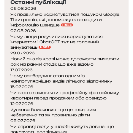
Останні публікації
06.08.2026
Як правильно користуватися пошуком Google:
11 хитрощів, які допоможуть знаходити
інформацію швидше
НОВЕ
02.08.2026
Чому люди розучилися користуватися
інтернетом і ChatGPT тут не головний
винуватець
НОВЕ
29.07.2026
Новий аналіз крові може допомогти виявляти
рак на ранній стадії: що вже відомо
17.07.2026
Чому сапбординг став одним із
найпопулярніших видів літнього відпочинку
15.07.2026
Чи варто замовляти професійну фотозйомку
квартири перед продажем або орендою
12.07.2026
Кульова блискавка: що це таке, чим
небезпечна та як правильно діяти
09.07.2026
Чи справді люди у шлюбі живуть довше: що
показують дослідження