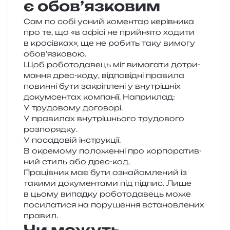
є обов’язковим
Сам по собі усний комен­тар керів­ни­ка
про те, що «в офісі не прийня­то ходи­ти
в кро­сів­ках», ще не робить таку вимо­гу
обов’язковою.
Щоб робо­то­да­вець міг вима­га­ти дотри­
ма­н­ня дрес-коду, від­по­від­ні пра­ви­ла
повин­ні бути закрі­пле­ні у вну­трі­шніх
докум­сен­тах ком­па­нії. Наприклад:
У тру­до­во­му договорі.
У пра­ви­лах вну­трі­шньо­го тру­до­во­го
розпорядку.
У поса­до­вій інструкції.
В окре­мо­му поло­жен­ні про кор­по­ра­тив­
ний стиль або дрес-код.
Працівник має бути озна­йом­ле­ний із
таки­ми доку­мен­та­ми під під­пис. Лише
в цьому випад­ку робо­то­да­вець може
поси­ла­ти­ся на пору­ше­н­ня вста­нов­ле­них
правил.