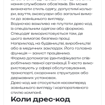
на­н­ня слу­жбо­вих обов’язків. Він може
визна­ча­ти стиль одягу, допу­сти­мі кольо­
ри, взу­т­тя, аксе­су­а­ри або загаль­ні вимо­
ги до зов­ні­шньо­го вигляду.
Водночас важли­во не плу­та­ти дрес-код
із спе­ці­аль­ним одя­гом або формою.
Спецодяг вико­ри­сто­ву­є­ться там, де
цього вима­гає без­пе­ка праці.
Наприклад, на будів­ни­цтві, виро­бни­цтві
або в меди­чних закла­дах. Його голов­на
фун­кція — захист працівника.
Форма допо­ма­гає іден­ти­фі­ку­ва­ти спів­
ро­бі­тни­ка пев­ної орга­ні­за­ції. Її часто вико­
ри­сто­ву­ють у сфері обслу­го­ву­ва­н­ня,
транс­пор­ті, охо­рон­них стру­кту­рах або
дер­жав­них установах.
Дрес-код же сто­су­є­ться насам­пе­ред
зов­ні­шньо­го вигля­ду і кор­по­ра­тив­но­го
стилю компанії.
Коли дрес-код