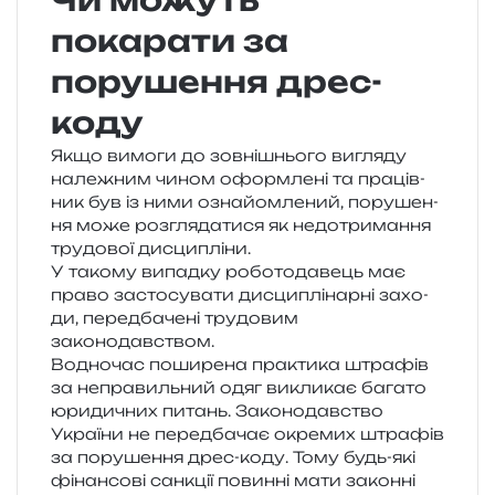
Чи можуть
покарати за
порушення дрес-
коду
Якщо вимо­ги до зов­ні­шньо­го вигля­ду
нале­жним чином оформ­ле­ні та пра­ців­
ник був із ними озна­йом­ле­ний, пору­ше­н­
ня може роз­гля­да­ти­ся як недо­три­ма­н­ня
тру­до­вої дисципліни.
У тако­му випад­ку робо­то­да­вець має
право засто­су­ва­ти дисци­плі­нар­ні захо­
ди, перед­ба­че­ні тру­до­вим
законодавством.
Водночас поши­ре­на пра­кти­ка штра­фів
за непра­виль­ний одяг викли­кає бага­то
юри­ди­чних питань. Законодавство
України не перед­ба­чає окре­мих штра­фів
за пору­ше­н­ня дрес-коду. Тому будь-які
фінан­со­ві сан­кції повин­ні мати закон­ні