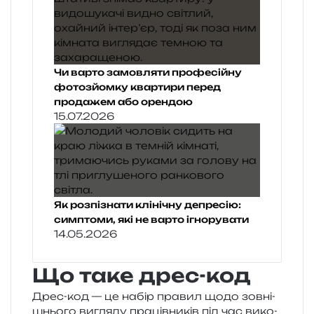
Чи варто замовляти професійну
фотозйомку квартири перед
продажем або орендою
15.07.2026
Як розпізнати клінічну депресію:
симптоми, які не варто ігнорувати
14.05.2026
Що таке дрес-код
Дрес-код — це набір пра­вил щодо зов­ні­
шньо­го вигля­ду пра­ців­ни­ків під час вико­