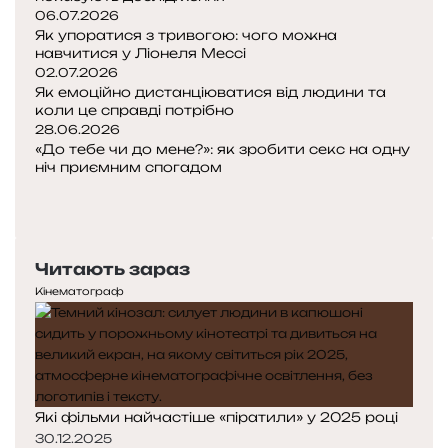
06.07.2026
Як упоратися з тривогою: чого можна
навчитися у Ліонеля Мессі
02.07.2026
Як емоційно дистанціюватися від людини та
коли це справді потрібно
28.06.2026
«До тебе чи до мене?»: як зробити секс на одну
ніч приємним спогадом
Попередня
сторінка
Наступна
сторінка
Читають зараз
Кінематограф
Які фільми найчастіше «піратили» у 2025 році
30.12.2025