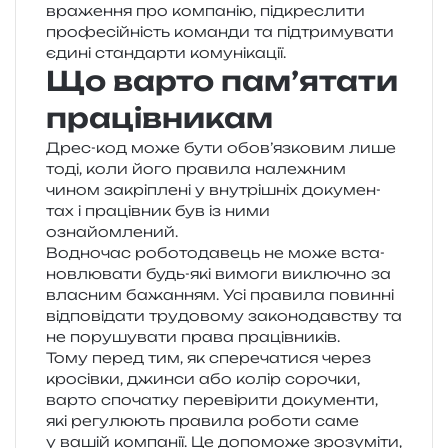
вра­же­н­ня про ком­па­нію, під­кре­сли­ти
про­фе­сій­ність коман­ди та під­три­му­ва­ти
єдині стан­дар­ти комунікації.
Що варто пам’ятати
працівникам
Дрес-код може бути обов’язковим лише
тоді, коли його пра­ви­ла нале­жним
чином закрі­пле­ні у вну­трі­шніх доку­мен­
тах і пра­ців­ник був із ними
ознайомлений.
Водночас робо­то­да­вець не може вста­
нов­лю­ва­ти будь-які вимо­ги виклю­чно за
вла­сним бажа­н­ням. Усі пра­ви­ла повин­ні
від­по­від­а­ти тру­до­во­му зако­но­дав­ству та
не пору­шу­ва­ти права працівників.
Тому перед тим, як спе­ре­ча­ти­ся через
кро­сів­ки, джин­си або колір соро­чки,
варто спо­ча­тку пере­ві­ри­ти доку­мен­ти,
які регу­лю­ють пра­ви­ла робо­ти саме
у вашій ком­па­нії. Це допо­мо­же зро­зу­мі­ти,