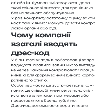
сті або інші умови, які ство­рю­ють дода­
тко­ві фінан­со­ві витра­ти для пра­ців­ни­ка
без нале­жно­го обґрунтування.
У разі кон­флі­кту оста­то­чну оцін­ку закон­
но­сті таких вимог можуть дава­ти кон­тро­
лю­ю­чі орга­ни або суд.
Чому компанії
взагалі вводять
дрес-код
У біль­шо­сті випад­ків робо­то­дав­ці запро­
ва­джу­ють пра­ви­ла зов­ні­шньо­го вигля­ду
не через бажа­н­ня кон­тро­лю­ва­ти пра­ців­
ни­ків, а для фор­му­ва­н­ня єди­но­го кор­по­
ра­тив­но­го стилю.
Особливо часто це зустрі­ча­є­ться в ком­
па­ні­ях, де спів­ро­бі­тни­ки регу­ляр­но спіл­
ку­ю­ться з клі­єн­та­ми, пар­тне­ра­ми або
пред­став­ля­ють бренд публічно.
Дрес-код допо­ма­гає ство­ри­ти певне