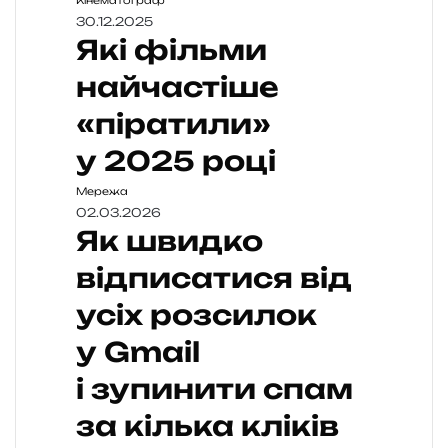
Кінематограф
30.12.2025
Які фільми
найчастіше
«піратили»
у 2025 році
Мережа
02.03.2026
Як швидко
відписатися від
усіх розсилок
у Gmail
і зупинити спам
за кілька кліків