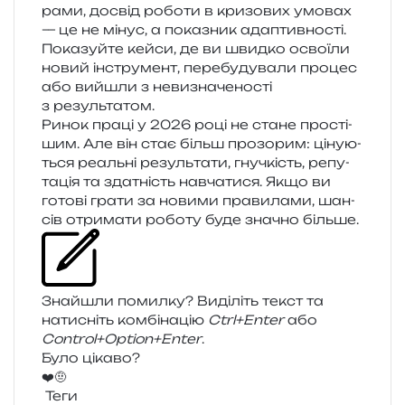
ра­ми, досвід робо­ти в кри­зо­вих умо­вах
— це не мінус, а пока­зник ада­птив­но­сті.
Показуйте кейси, де ви швид­ко осво­ї­ли
новий інстру­мент, пере­бу­ду­ва­ли про­цес
або вийшли з неви­зна­че­но­сті
з результатом.
Ринок праці у 2026 році не стане про­сті­
шим. Але він стає більш про­зо­рим: ціну­ю­
ться реаль­ні резуль­та­ти, гну­чкість, репу­
та­ція та зда­тність навча­ти­ся. Якщо ви
гото­ві грати за нови­ми пра­ви­ла­ми, шан­
сів отри­ма­ти робо­ту буде зна­чно більше.
Знайшли помил­ку? Виділіть текст та
нати­сніть ком­бі­на­цію
Ctrl+Enter
або
Control+Option+Enter
.
Було цікаво?
❤️
🤨
Теги