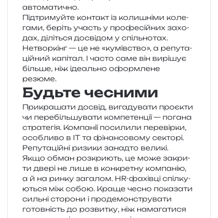
автоматично.
Підтримуйте кон­такт із коли­шні­ми коле­
га­ми, беріть участь у про­фе­сій­них захо­
дах, ділі­ться досві­дом у спіль­но­тах.
Нетворкінг — це не «кумів­ство», а репу­та­
цій­ний капі­тал. І часто саме він вирі­шує
біль­ше, ніж іде­аль­но оформ­ле­не
резюме.
Будьте чесними
Прикрашати досвід, вига­ду­ва­ти про­є­кти
чи пере­біль­шу­ва­ти ком­пе­тен­ції — пога­на
стра­те­гія. Компанії поси­ли­ли пере­вір­ки,
осо­бли­во в ІТ та фінан­со­во­му секто­рі.
Репутаційні ризи­ки занад­то великі.
Якщо обман роз­кри­ють, це може закри­
ти двері не лише в кон­кре­тну ком­па­нію,
а й на ринку зага­лом. HR-фахів­ці спіл­ку­
ю­ться між собою. Краще чесно пока­за­ти
силь­ні сто­ро­ни і про­де­мон­стру­ва­ти
готов­ність до роз­ви­тку, ніж нама­га­ти­ся