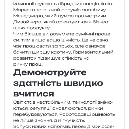
Компанії шука­ють гібри­дних спе­ці­а­лі­стів.
Маркетолога, який розу­міє ана­лі­ти­ку.
Менеджера, який думає про метри­ки.
Дизайнера, який орі­єн­ту­є­ться в бізнес-
цілях продукту.
Чим біль­ше ви розу­мі­є­те сумі­жні про­це­
си, тим вища ваша цін­ність. Це не озна­
чає пра­цю­ва­ти за трьох, але озна­чає
бачи­ти ширшу кар­ти­ну. Горизонтальний
роз­ви­ток під­ви­щує стій­кість на
ринку праці.
Демонструйте
здатність швидко
вчитися
Світ став неста­біль­ним: техно­ло­гії змі­ню­
ю­ться, регу­ля­ції онов­лю­ю­ться, ринки
пере­бу­до­ву­ю­ться. Роботодавці оці­ню­ють
не лише зна­н­ня, а й гнучкість.
Запуск нових напря­мів, пере­хід між сфе­