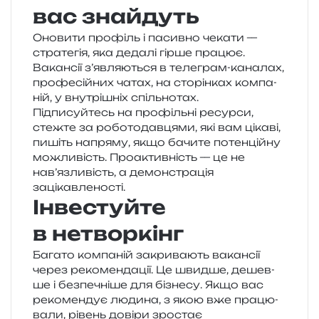
вас знайдуть
Оновити про­філь і пасив­но чека­ти —
стра­те­гія, яка деда­лі гірше пра­цює.
Вакансії з’являються в теле­грам-кана­лах,
про­фе­сій­них чатах, на сто­рін­ках ком­па­
ній, у вну­трі­шніх спільнотах.
Підписуйтесь на про­філь­ні ресур­си,
стеж­те за робо­то­дав­ця­ми, які вам ціка­ві,
пишіть напря­му, якщо бачи­те потен­цій­ну
можли­вість. Проактивність — це не
нав’язливість, а демон­стра­ція
зацікавленості.
Інвестуйте
в нетворкінг
Багато ком­па­ній закри­ва­ють вакан­сії
через реко­мен­да­ції. Це швид­ше, дешев­
ше і без­пе­чні­ше для бізне­су. Якщо вас
реко­мен­дує люди­на, з якою вже пра­цю­
ва­ли, рівень дові­ри зро­стає