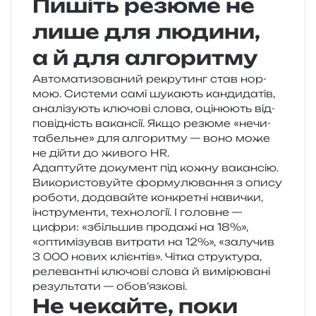
Пишіть резюме не
лише для людини,
а й для алгоритму
Автоматизований рекру­тинг став нор­
мою. Системи самі шука­ють кан­ди­да­тів,
ана­лі­зу­ють клю­чо­ві слова, оці­ню­ють від­
по­від­ність вакан­сії. Якщо резю­ме «нечи­
та­бель­не» для алго­ри­тму — воно може
не дійти до живо­го HR.
Адаптуйте доку­мент під кожну вакан­сію.
Використовуйте фор­му­лю­ва­н­ня з опису
робо­ти, дода­вай­те кон­кре­тні нави­чки,
інстру­мен­ти, техно­ло­гії. І голов­не —
цифри: «збіль­шив про­да­жі на 18%»,
«опти­мі­зу­вав витра­ти на 12%», «залу­чив
3 000 нових клі­єн­тів». Чітка стру­кту­ра,
реле­ван­тні клю­чо­ві слова й вимі­рю­ва­ні
резуль­та­ти — обов’язкові.
Не чекайте, поки