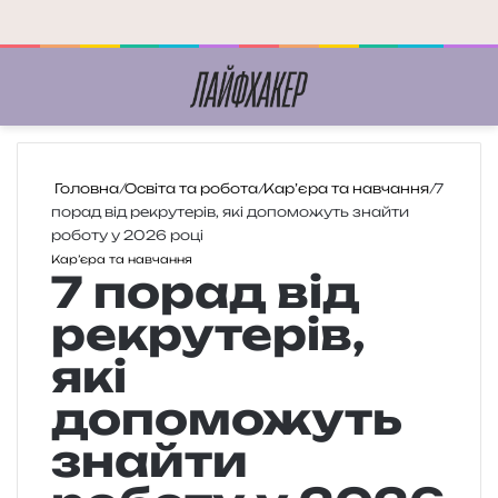
Меню
П
Головна
/
Освіта та робота
/
Кар’єра та навчання
/
7
порад від рекрутерів, які допоможуть знайти
роботу у 2026 році
Кар’єра та навчання
7 порад від
рекрутерів,
які
допоможуть
знайти