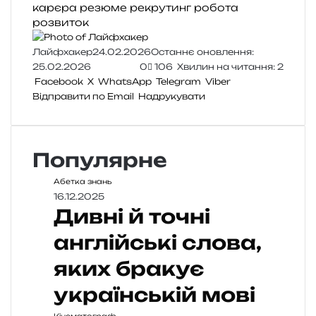
карєра
резюме
рекрутинг
робота
розвиток
Лайфхакер
24.02.2026
Останнє оновлення:
25.02.2026
0
106
Хвилин на читання: 2
Facebook
X
WhatsApp
Telegram
Viber
Відправити по Email
Надрукувати
Популярне
Абетка знань
16.12.2025
Дивні й точні
англійські слова,
яких бракує
українській мові