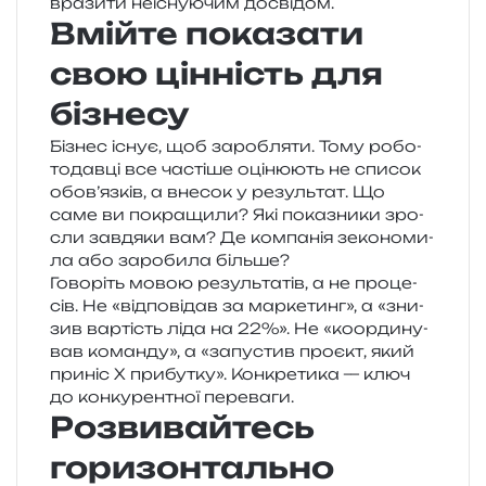
вра­зи­ти неі­сну­ю­чим досвідом.
Вмійте показати
свою цінність для
бізнесу
Бізнес існує, щоб заро­бля­ти. Тому робо­
то­дав­ці все часті­ше оці­ню­ють не спи­сок
обов’язків, а вне­сок у резуль­тат. Що
саме ви покра­щи­ли? Які пока­зни­ки зро­
сли зав­дя­ки вам? Де ком­па­нія зеко­но­ми­
ла або заро­би­ла більше?
Говоріть мовою резуль­та­тів, а не про­це­
сів. Не «від­по­від­ав за мар­ке­тинг», а «зни­
зив вар­тість ліда на 22%». Не «коор­ди­ну­
вав коман­ду», а «запу­стив про­єкт, який
при­ніс X при­бу­тку». Конкретика — ключ
до кон­ку­рен­тної переваги.
Розвивайтесь
горизонтально