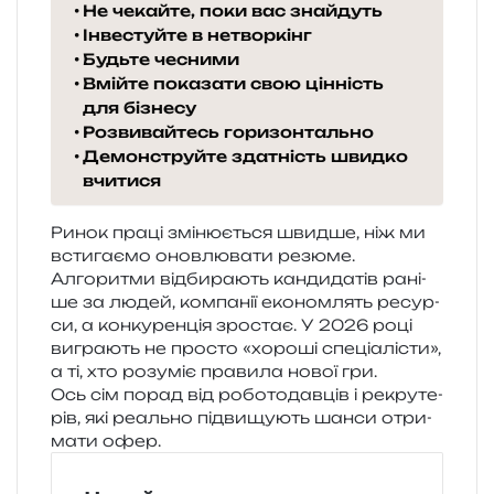
Не чекайте, поки вас знайдуть
Інвестуйте в нетворкінг
Будьте чесними
Вмійте показати свою цінність
для бізнесу
Розвивайтесь горизонтально
Демонструйте здатність швидко
вчитися
Ринок праці змі­ню­є­ться швид­ше, ніж ми
всти­га­є­мо онов­лю­ва­ти резю­ме.
Алгоритми від­би­ра­ють кан­ди­да­тів рані­
ше за людей, ком­па­нії еко­ном­лять ресур­
си, а кон­ку­рен­ція зро­стає. У 2026 році
вигра­ють не про­сто «хоро­ші спе­ці­а­лі­сти»,
а ті, хто розу­міє пра­ви­ла нової гри.
Ось сім порад від робо­то­дав­ців і рекру­те­
рів, які реаль­но під­ви­щу­ють шанси отри­
ма­ти офер.