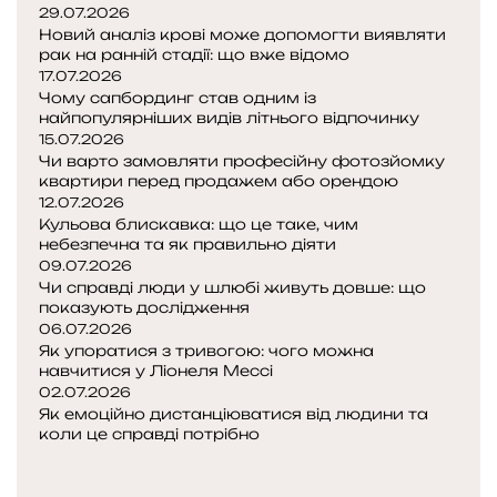
29.07.2026
Новий аналіз крові може допомогти виявляти
рак на ранній стадії: що вже відомо
17.07.2026
Чому сапбординг став одним із
найпопулярніших видів літнього відпочинку
15.07.2026
Чи варто замовляти професійну фотозйомку
квартири перед продажем або орендою
12.07.2026
Кульова блискавка: що це таке, чим
небезпечна та як правильно діяти
09.07.2026
Чи справді люди у шлюбі живуть довше: що
показують дослідження
06.07.2026
Як упоратися з тривогою: чого можна
навчитися у Ліонеля Мессі
02.07.2026
Як емоційно дистанціюватися від людини та
коли це справді потрібно
Попередня
сторінка
Наступна