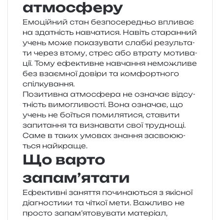
атмосферу
Емоційний стан без­по­се­ре­дньо впли­ває
на зда­тність навча­ти­ся. Навіть ста­ран­ний
учень може пока­зу­ва­ти слаб­кі резуль­та­
ти через втому, стрес або втра­ту моти­ва­
ції. Тому ефе­ктив­не навча­н­ня немо­жли­ве
без вза­єм­ної дові­ри та ком­фор­тно­го
спілкування.
Позитивна атмо­сфе­ра не озна­чає від­су­
тність вимо­гли­во­сті. Вона озна­чає, що
учень не бої­ться поми­ля­ти­ся, ста­ви­ти
запи­та­н­ня та визна­ва­ти свої тру­дно­щі.
Саме в таких умо­вах зна­н­ня засво­ю­ю­
ться найкраще.
Що варто
запам’ятати
Ефективні заня­т­тя почи­на­ю­ться з які­сної
діа­гно­сти­ки та чіткої мети. Важливо не
про­сто запам’ятовувати мате­рі­ал,