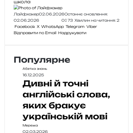
школа
Лайфхакер
02.06.2026
Останнє оновлення:
02.06.2026
0
73
Хвилин на читання: 2
Facebook
X
WhatsApp
Telegram
Viber
Відправити по Email
Надрукувати
Популярне
Абетка знань
16.12.2025
Дивні й точні
англійські слова,
яких бракує
українській мові
Мережа
02.03.2026