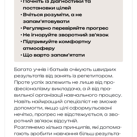
Почніть із діагностики та
постановки цілей
Вчіться розуміти, а не
запам’ятовувати
Регулярно перевіряйте прогрес
Не ігноруйте зворотний зв’язок
Підтримуйте комфортну
атмосферу
Що варто запам’ятати
Багато учнів і батьків очі­ку­ють швид­ких
резуль­та­тів від занять із репе­ти­то­ром.
Проте успіх зале­жить не лише від про­
фе­сіо­на­лі­зму викла­да­ча, а й від пра­
виль­ної орга­ні­за­ції навчаль­но­го про­це­су.
Навіть най­кра­щий спе­ці­а­ліст не зможе
допо­мог­ти, якщо цілі сфор­му­льо­ва­ні
нечі­тко, про­грес не від­сте­жу­є­ться, а зво­
ро­тний зв’язок відсутній.
Розглянемо кіль­ка прин­ци­пів, які допо­ма­
га­ють зро­би­ти навча­н­ня більш резуль­та­