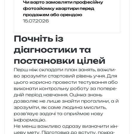
Чи варто замовляти професійну
фотозйомку квартири перед
продажем або орендою
15.07.2026
Почніть із
діагностики та
постановки цілей
Перш ніж скла­да­ти план занять, важли­
во зро­зу­мі­ти стар­то­вий рівень учня. Для
цього кори­сно про­ве­сти тесту­ва­н­ня або
вико­на­ти кон­троль­ну робо­ту за попе­ре­
дній пері­од навча­н­ня. Оцінка знань
дозво­ляє не лише зна­йти про­га­ли­ни, а й
зро­зу­мі­ти, як саме люди­на мислить,
розв’язує зада­чі та спри­ймає нову
інформацію.
Не менш важли­во одра­зу визна­чи­ти кін­
це­ву мету. Підготовка до всту­пу, покра­