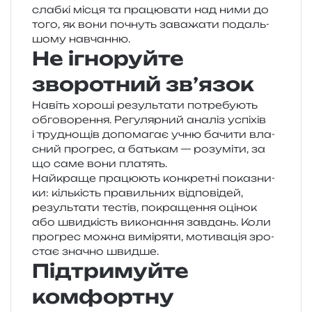
слаб­кі місця та пра­цю­ва­ти над ними до
того, як вони почнуть зава­жа­ти подаль­
шо­му навчанню.
Не ігноруйте
зворотний зв’язок
Навіть хоро­ші резуль­та­ти потре­бу­ють
обго­во­ре­н­ня. Регулярний ана­ліз успі­хів
і тру­дно­щів допо­ма­гає учню бачи­ти вла­
сний про­грес, а батькам — розу­мі­ти, за
що саме вони платять.
Найкраще пра­цю­ють кон­кре­тні пока­зни­
ки: кіль­кість пра­виль­них від­по­від­ей,
резуль­та­ти тестів, покра­ще­н­ня оці­нок
або швид­кість вико­на­н­ня зав­дань. Коли
про­грес можна вимі­ря­ти, моти­ва­ція зро­
стає зна­чно швидше.
Підтримуйте
комфортну