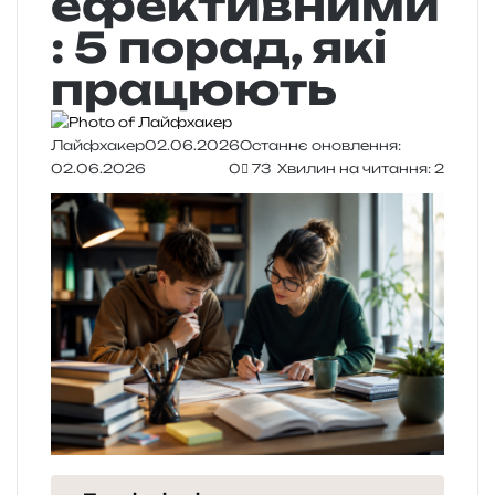
ефективними
: 5 порад, які
працюють
Лайфхакер
02.06.2026
Останнє оновлення:
02.06.2026
0
73
Хвилин на читання: 2