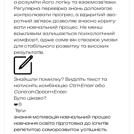
а розу­мі­ти його логі­ку та взаємозв’язки.
Регулярна пере­вір­ка знань допо­ма­гає
кон­тро­лю­ва­ти про­грес, а від­кри­тий зво­
ро­тний зв’язок дозво­ляє вча­сно кори­гу­
ва­ти навчаль­ний про­цес. Не менш
важли­вим зали­ша­є­ться пси­хо­ло­гі­чний
ком­форт, адже саме він ство­рює умови
для ста­біль­но­го роз­ви­тку та висо­ких
результатів.
Знайшли помил­ку? Виділіть текст та
нати­сніть ком­бі­на­цію
Ctrl+Enter
або
Control+Option+Enter
.
Було цікаво?
❤️
🤨
Теги
знання
мотивація
навчальний процес
навчання
освіта
підготовка до іспитів
репетитор
саморозвиток
успішність