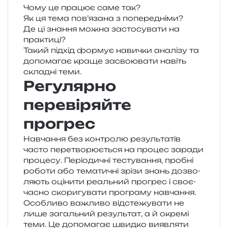
Чому це пра­цює саме так?
Як ця тема пов’язана з попередніми?
Де ці зна­н­ня можна засто­су­ва­ти на
практиці?
Такий під­хід фор­мує нави­чки ана­лі­зу та
допо­ма­гає краще засво­ю­ва­ти навіть
скла­дні теми.
Регулярно
перевіряйте
прогрес
Навчання без кон­тро­лю резуль­та­тів
часто пере­тво­рю­є­ться на про­цес зара­ди
про­це­су. Періодичні тесту­ва­н­ня, про­бні
робо­ти або тема­ти­чні зрізи знань дозво­
ля­ють оці­ни­ти реаль­ний про­грес і своє­
ча­сно ско­ри­гу­ва­ти про­гра­му навчання.
Особливо важли­во від­сте­жу­ва­ти не
лише загаль­ний резуль­тат, а й окре­мі
теми. Це допо­ма­гає швид­ко вияв­ля­ти