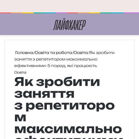
Меню
П
Головна
/
Освіта та робота
/
Освіта
/
Як зробити
заняття з репетитором максимально
ефективними: 5 порад, які працюють
Освіта
Як зробити
заняття
з репетиторо
м
максимально