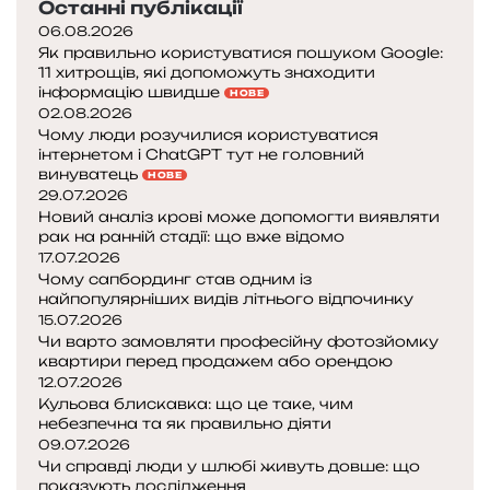
Останні публікації
06.08.2026
Як правильно користуватися пошуком Google:
11 хитрощів, які допоможуть знаходити
інформацію швидше
НОВЕ
02.08.2026
Чому люди розучилися користуватися
інтернетом і ChatGPT тут не головний
винуватець
НОВЕ
29.07.2026
Новий аналіз крові може допомогти виявляти
рак на ранній стадії: що вже відомо
17.07.2026
Чому сапбординг став одним із
найпопулярніших видів літнього відпочинку
15.07.2026
Чи варто замовляти професійну фотозйомку
квартири перед продажем або орендою
12.07.2026
Кульова блискавка: що це таке, чим
небезпечна та як правильно діяти
09.07.2026
Чи справді люди у шлюбі живуть довше: що
показують дослідження