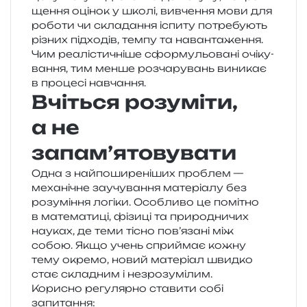
ще­н­ня оці­нок у школі, вивче­н­ня мови для
робо­ти чи скла­да­н­ня іспи­ту потре­бу­ють
різних під­хо­дів, темпу та наван­та­же­н­ня.
Чим реа­лі­сти­чні­ше сфор­му­льо­ва­ні очі­ку­
ва­н­ня, тим менше роз­ча­ру­вань вини­кає
в про­це­сі навчання.
Вчіться розуміти,
а не
запам’ятовувати
Одна з най­по­ши­ре­ні­ших про­блем —
меха­ні­чне заучу­ва­н­ня мате­рі­а­лу без
розу­мі­н­ня логі­ки. Особливо це помі­тно
в мате­ма­ти­ці, фізи­ці та при­ро­дни­чих
нау­ках, де теми тісно пов’язані між
собою. Якщо учень спри­ймає кожну
тему окре­мо, новий мате­рі­ал швид­ко
стає скла­дним і незрозумілим.
Корисно регу­ляр­но ста­ви­ти собі
запитання: