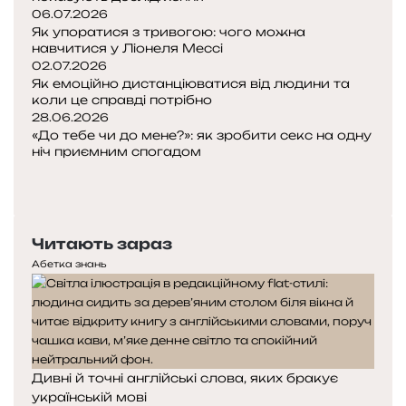
06.07.2026
Як упоратися з тривогою: чого можна
навчитися у Ліонеля Мессі
02.07.2026
Як емоційно дистанціюватися від людини та
коли це справді потрібно
28.06.2026
«До тебе чи до мене?»: як зробити секс на одну
ніч приємним спогадом
Попередня
сторінка
Наступна
сторінка
Читають зараз
Абетка знань
Дивні й точні англійські слова, яких бракує
українській мові