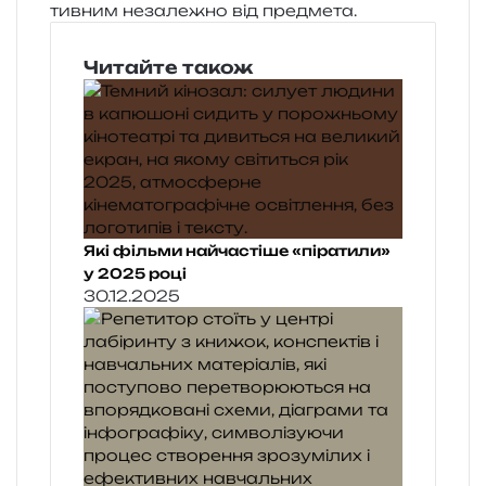
тив­ним неза­ле­жно від предмета.
Читайте також
Які фільми найчастіше «піратили»
у 2025 році
30.12.2025