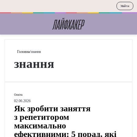
Увійти
Меню
П
Головна
/
знання
знання
Я
Освіта
к
02.06.2026
Як зробити заняття
з
р
з репетитором
о
максимально
б
ефективними:
и