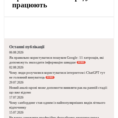
т
5 порад, які
и
працюють
з
а
н
я
т
т
я
з
Останні публікації
06.08.2026
р
Як правильно користуватися пошуком Google:
е
11 хитрощів, які допоможуть знаходити
п
інформацію швидше
НОВЕ
е
02.08.2026
Чому люди розучилися користуватися
т
інтернетом і ChatGPT тут не головний
и
винуватець
НОВЕ
т
29.07.2026
о
Новий аналіз крові може допомогти виявляти
р
рак на ранній стадії: що вже відомо
о
17.07.2026