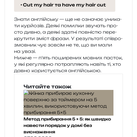
Cut my hair та have my hair cut
Знати англій­ську — ще не озна­чає уни­ка­
ти кур­йо­зів. Деякі помил­ки зву­чать про­
сто дивно, а деякі зда­тні пов­ні­стю пере­
кру­ти­ти зміст фрази. У резуль­та­ті спів­ро­
змов­ник чує зов­сім не те, що ви мали
на увазі.
Нижче — п’ять поши­ре­них мов­них пасток,
у які регу­ляр­но потра­пля­ють навіть ті, хто
давно кори­сту­є­ться англійською.
Читайте також
Метод прибирання 5 × 5: як швидко
навести порядок у домі без
виснаження