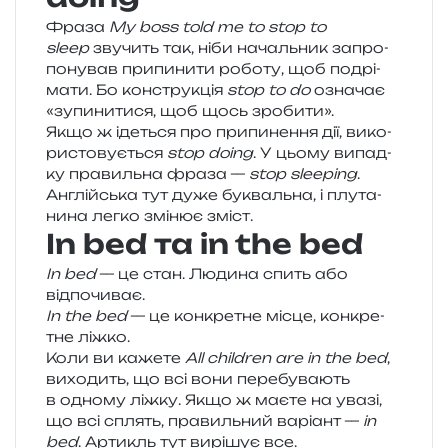
Фраза
My boss told me to stop to
sleep
зву­чить так, ніби началь­ник запро­
по­ну­вав при­пи­ни­ти робо­ту, щоб подрі­
ма­ти. Бо кон­стру­кція
stop to do
озна­чає
«зупи­ни­ти­ся, щоб щось зробити».
Якщо ж іде­ться про при­пи­не­н­ня дії, вико­
ри­сто­ву­є­ться
stop doing
. У цьому випад­
ку пра­виль­на фраза —
stop sleeping
.
Англійська тут дуже букваль­на, і плу­та­
ни­на легко змі­нює зміст.
In bed та in the bed
In bed
— це стан. Людина спить або
відпочиває.
In the bed
— це кон­кре­тне місце, кон­кре­
тне ліжко.
Коли ви каже­те
All children are in the bed
,
вихо­дить, що всі вони пере­бу­ва­ють
в одно­му ліжку. Якщо ж маєте на увазі,
що всі сплять, пра­виль­ний варі­ант —
in
bed
. Артикль тут вирі­шує все.