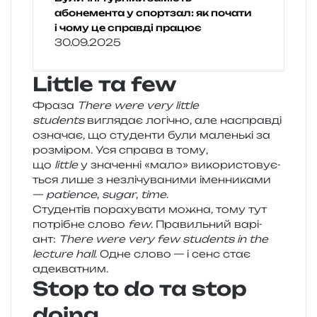
абонемента у спортзал: як почати
і чому це справді працює
30.09.2025
Little
та few
Фраза
There were very little
students
вигля­дає логі­чно, але насправ­ді
озна­чає, що сту­ден­ти були малень­кі за
роз­мі­ром. Уся спра­ва в тому,
що
little
у зна­чен­ні «мало» вико­ри­сто­ву­є­
ться лише з незлі­чу­ва­ни­ми імен­ни­ка­ми
—
patience
,
sugar
,
time
.
Студентів пора­ху­ва­ти можна, тому тут
потрі­бне слово
few
. Правильний варі­
ант:
There were very few students in the
lecture hall
. Одне слово — і сенс стає
адекватним.
Stop to do
та stop
doing