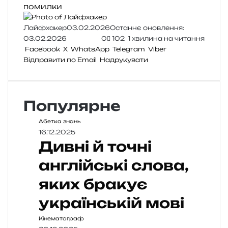
помилки
Лайфхакер
03.02.2026
Останнє оновлення:
03.02.2026
0
102
1 хвилина на читання
Facebook
X
WhatsApp
Telegram
Viber
Відправити по Email
Надрукувати
Популярне
Абетка знань
16.12.2025
Дивні й точні
англійські слова,
яких бракує
українській мові
Кінематограф