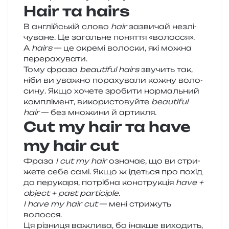
Hair та hairs
В англій­ській слово
hair
зазви­чай незлі­
чу­ва­не. Це загаль­не поня­т­тя «волос­ся».
А
hairs
— це окре­мі воло­ски, які можна
перерахувати.
Тому фраза
beautiful hairs
зву­чить так,
ніби ви ува­жно пора­ху­ва­ли кожну воло­
си­ну. Якщо хоче­те зро­би­ти нор­маль­ний
ком­плі­мент, вико­ри­сто­вуй­те
beautiful
hair
— без мно­жи­ни й артикля.
Cut my hair та have
my hair cut
Фраза
I cut my hair
озна­чає, що ви стри­
же­те себе самі. Якщо ж іде­ться про похід
до перу­ка­ря, потрі­бна кон­стру­кція
have +
object + past participle
.
I have my hair cut
— мені стри­жуть
волосся.
Ця різни­ця важли­ва, бо іна­кше вихо­дить,