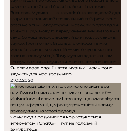
Як з’явилося сприйняття музики і чому вона
звучить для нас зрозуміло
21.02.2026
Чому люди розучилися користуватися
інтернетом і ChatGPT тут не головний
винуватець