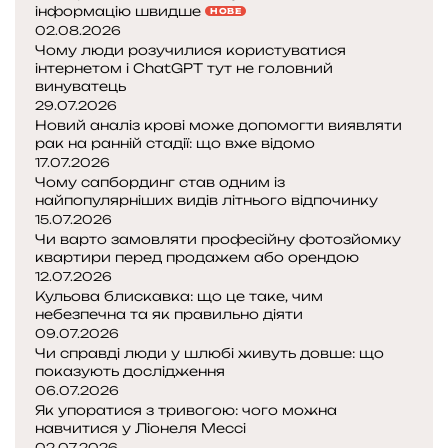
інформацію швидше
НОВЕ
02.08.2026
Чому люди розучилися користуватися
інтернетом і ChatGPT тут не головний
винуватець
29.07.2026
Новий аналіз крові може допомогти виявляти
рак на ранній стадії: що вже відомо
17.07.2026
Чому сапбординг став одним із
найпопулярніших видів літнього відпочинку
15.07.2026
Чи варто замовляти професійну фотозйомку
квартири перед продажем або орендою
12.07.2026
Кульова блискавка: що це таке, чим
небезпечна та як правильно діяти
09.07.2026
Чи справді люди у шлюбі живуть довше: що
показують дослідження
06.07.2026
Як упоратися з тривогою: чого можна
навчитися у Ліонеля Мессі
02.07.2026