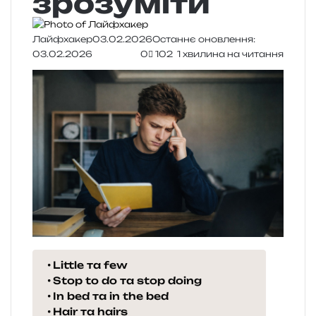
зрозуміти
Лайфхакер
03.02.2026
Останнє оновлення:
03.02.2026
0
102
1 хвилина на читання
Little та few
Stop to do та stop doing
In bed та in the bed
Hair та hairs