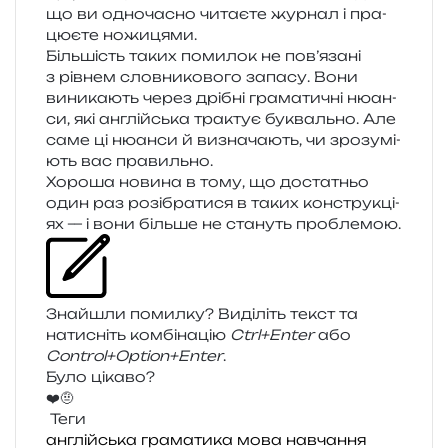
що ви одно­ча­сно чита­є­те жур­нал і пра­
цю­є­те ножицями.
Більшість таких поми­лок не пов’язані
з рів­нем слов­ни­ко­во­го запа­су. Вони
вини­ка­ють через дрі­бні гра­ма­ти­чні нюан­
си, які англій­ська тра­ктує букваль­но. Але
саме ці нюан­си й визна­ча­ють, чи зро­зу­мі­
ють вас правильно.
Хороша нови­на в тому, що доста­тньо
один раз розі­бра­ти­ся в таких кон­стру­кці­
ях — і вони біль­ше не ста­нуть проблемою.
Знайшли помил­ку? Виділіть текст та
нати­сніть ком­бі­на­цію
Ctrl+Enter
або
Control+Option+Enter
.
Було цікаво?
❤️
🤨
Теги
англійська
граматика
мова
навчання