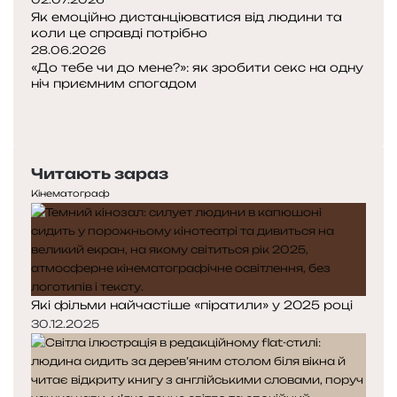
Як емоційно дистанціюватися від людини та
коли це справді потрібно
28.06.2026
«До тебе чи до мене?»: як зробити секс на одну
ніч приємним спогадом
Попередня
сторінка
Наступна
сторінка
Читають зараз
Кінематограф
Які фільми найчастіше «піратили» у 2025 році
30.12.2025