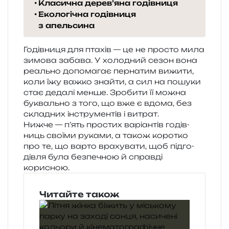
Класична дерев’яна годівниця
Екологічна годівниця
з апельсина
Годівниця для пта­хів — це не про­сто мила
зимо­ва заба­ва. У холо­дний сезон вона
реаль­но допо­ма­гає пер­на­тим вижи­ти,
коли їжу важко зна­йти, а сил на пошу­ки
стає деда­лі менше. Зробити її можна
букваль­но з того, що вже є вдома, без
скла­дних інстру­мен­тів і витрат.
Нижче — п’ять про­стих варі­ан­тів годів­
ниць сво­ї­ми рука­ми, а також коро­тко
про те, що варто вра­ху­ва­ти, щоб під­го­
дів­ля була без­пе­чною й справ­ді
корисною.
Читайте також