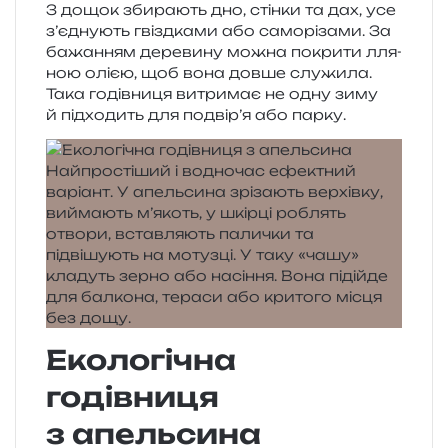
З дощок зби­ра­ють дно, стін­ки та дах, усе
з’єднують гві­зд­ка­ми або само­рі­за­ми. За
бажа­н­ням дере­ви­ну можна покри­ти лля­
ною олією, щоб вона довше слу­жи­ла.
Така годів­ни­ця витри­має не одну зиму
й під­хо­дить для подвір’я або парку.
Екологічна
годівниця
з апельсина