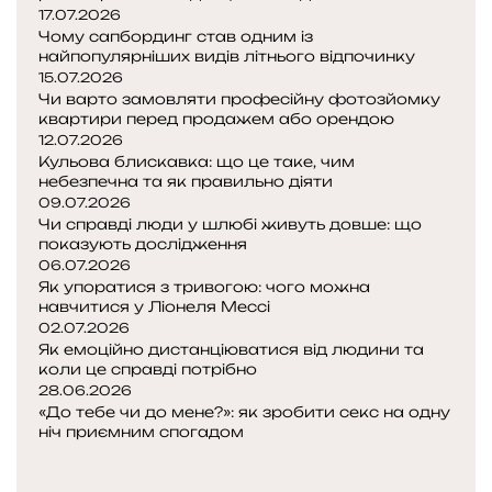
17.07.2026
Чому сапбординг став одним із
найпопулярніших видів літнього відпочинку
15.07.2026
Чи варто замовляти професійну фотозйомку
квартири перед продажем або орендою
12.07.2026
Кульова блискавка: що це таке, чим
небезпечна та як правильно діяти
09.07.2026
Чи справді люди у шлюбі живуть довше: що
показують дослідження
06.07.2026
Як упоратися з тривогою: чого можна
навчитися у Ліонеля Мессі
02.07.2026
Як емоційно дистанціюватися від людини та
коли це справді потрібно
28.06.2026
«До тебе чи до мене?»: як зробити секс на одну
ніч приємним спогадом
Попередня
сторінка
Наступна