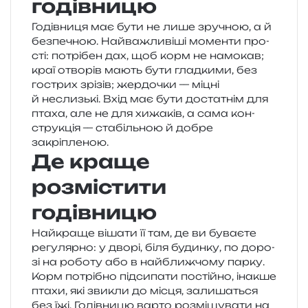
годівницю
Годівниця має бути не лише зру­чною, а й
без­пе­чною. Найважливіші момен­ти про­
сті: потрі­бен дах, щоб корм не намо­кав;
краї отво­рів мають бути глад­ки­ми, без
гострих зрі­зів; жер­до­чки — міцні
й неслизь­кі. Вхід має бути доста­тнім для
птаха, але не для хижа­ків, а сама кон­
стру­кція — ста­біль­ною й добре
закріпленою.
Де краще
розмістити
годівницю
Найкраще віша­ти її там, де ви бува­є­те
регу­ляр­но: у дворі, біля будин­ку, по доро­
зі на робо­ту або в най­ближ­чо­му парку.
Корм потрі­бно під­си­па­ти постій­но, іна­кше
птахи, які зви­кли до місця, зали­ша­ться
без їжі. Годівницю варто роз­мі­щу­ва­ти на