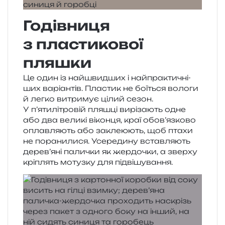
Годівниця
з пластикової
пляшки
Це один із най­швид­ших і най­пра­кти­чні­
ших варі­ан­тів. Пластик не бої­ться воло­ги
й легко витри­мує цілий сезон.
У п’ятилітровій пля­шці вирі­за­ють одне
або два вели­кі вікон­ця, краї обов’язково
оплав­ля­ють або закле­ю­ють, щоб птахи
не пора­ни­ли­ся. Усередину встав­ля­ють
дерев’яні пали­чки як жер­до­чки, а звер­ху
крі­плять мотуз­ку для підвішування.