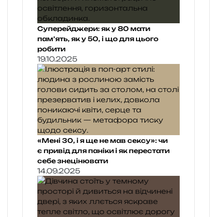
Суперейджери: як у 80 мати
пам’ять, як у 50, і що для цього
робити
19.10.2025
«Мені 30, і я ще не мав сексу»: чи
є привід для паніки і як перестати
себе знецінювати
14.09.2025