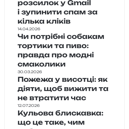
розсилок у Gmail
і зупинити спам за
кілька кліків
14.04.2026
Чи потрібні собакам
тортики та пиво:
правда про модні
смаколики
30.03.2026
Пожежа у висотці: як
діяти, щоб вижити та
не втратити час
12.07.2026
Кульова блискавка:
що це таке, чим