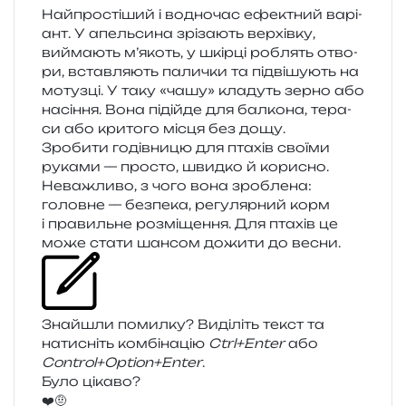
Найпростіший і водно­час ефе­ктний варі­
ант. У апель­си­на зрі­за­ють вер­хів­ку,
вийма­ють м’якоть, у шкір­ці роблять отво­
ри, встав­ля­ють пали­чки та під­ві­шу­ють на
мотуз­ці. У таку «чашу» кла­дуть зерно або
насі­н­ня. Вона піді­йде для бал­ко­на, тера­
си або кри­то­го місця без дощу.
Зробити годів­ни­цю для пта­хів сво­ї­ми
рука­ми — про­сто, швид­ко й кори­сно.
Неважливо, з чого вона зро­бле­на:
голов­не — без­пе­ка, регу­ляр­ний корм
і пра­виль­не роз­мі­ще­н­ня. Для пта­хів це
може стати шан­сом дожи­ти до весни.
Знайшли помил­ку? Виділіть текст та
нати­сніть ком­бі­на­цію
Ctrl+Enter
або
Control+Option+Enter
.
Було цікаво?
❤️
🤨