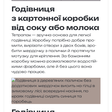
Годівниця
з картонної коробки
від соку або молока
Тетрапак — зру­чна осно­ва для лег­кої
годів­ни­ці. Коробку потрі­бно добре про­
ми­ти, вирі­за­ти отво­ри з двох боків, зро­
би­ти жер­до­чку з пали­чки й про­тя­гну­ти
мотуз­ку для крі­пле­н­ня. За бажа­н­ням
короб­ку можна роз­ма­лю­ва­ти водо­стій­
ки­ми фар­ба­ми, але й без цього вона
чудо­во працює.