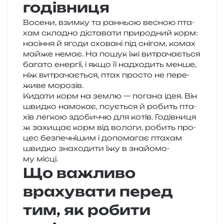
годівниця
Восени, взим­ку та ран­ньою весною пта­
хам скла­дно діста­ва­ти при­ро­дний корм:
насі­н­ня й ягоди схо­ва­ні під сні­гом, комах
майже немає. На пошук їжі витра­ча­є­ться
бага­то енер­гії, і якщо її над­хо­дить менше,
ніж витра­ча­є­ться, птах про­сто не пере­
жи­ве морозів.
Кидати корм на землю — пога­на ідея. Він
швид­ко намо­кає, псу­є­ться й робить пта­
хів лег­кою здо­бич­чю для котів. Годівниця
ж захи­щає корм від воло­ги, робить про­
цес без­пе­чні­шим і допо­ма­гає пта­хам
швид­ко зна­хо­ди­ти їжу в зна­йо­мо­
му місці.
Що важливо
врахувати перед
тим, як робити