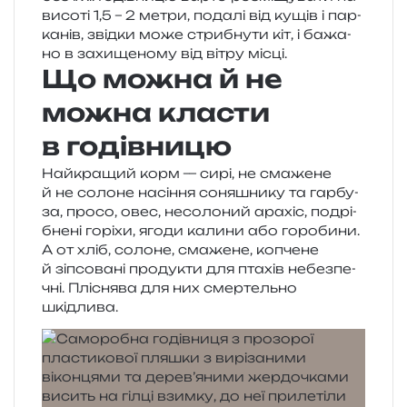
висо­ті 1,5 – 2 метри, пода­лі від кущів і пар­
ка­нів, звід­ки може стри­бну­ти кіт, і бажа­
но в захи­ще­но­му від вітру місці.
Що можна й не
можна класти
в годівницю
Найкращий корм — сирі, не сма­же­не
й не соло­не насі­н­ня соня­шни­ку та гар­бу­
за, просо, овес, несо­ло­ний ара­хіс, подрі­
бне­ні горі­хи, ягоди кали­ни або горо­би­ни.
А от хліб, соло­не, сма­же­не, копче­не
й зіпсо­ва­ні про­ду­кти для пта­хів небез­пе­
чні. Пліснява для них смер­тель­но
шкідлива.