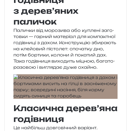
Годівниця
з дерев’яних
паличок
Палички від моро­зи­ва або купле­ні заго­
тов­ки — гар­ний мате­рі­ал для ком­па­ктної
годів­ни­ці з дахом. Конструкцію зби­ра­ють
на кле­йо­вий пісто­лет: спо­ча­тку дно,
потім бор­ти­ки, коло­ни й пока­тий дах.
Така годів­ни­ця вихо­дить міцною, бага­то­
ра­зо­вою і вигля­дає дуже охайно.
Класична дерев’яна
годівниця
Це най­більш дов­го­ві­чний варі­ант.