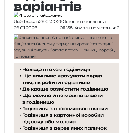
варіантів
Лайфхакер
26.01.2026
Останнє оновлення:
26.01.2026
0
155
Хвилин на читання: 2
Навіщо птахам годівниця
Що важливо врахувати перед
тим, як робити годівницю
Де краще розмістити годівницю
Що можна й не можна класти
в годівницю
Годівниця з пластикової пляшки
Годівниця з картонної коробки
від соку або молока
Годівниця з дерев’яних паличок