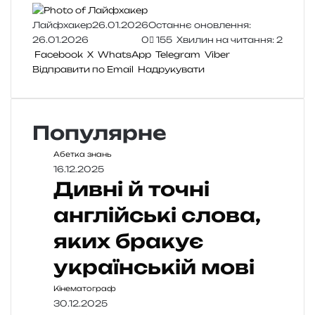
Лайфхакер
26.01.2026
Останнє оновлення:
26.01.2026
0
155
Хвилин на читання: 2
Facebook
X
WhatsApp
Telegram
Viber
Відправити по Email
Надрукувати
Популярне
Абетка знань
16.12.2025
Дивні й точні
англійські слова,
яких бракує
українській мові
Кінематограф
30.12.2025