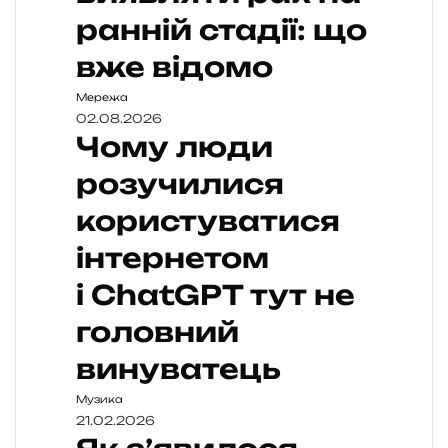
ранній стадії: що
вже відомо
Мережа
02.08.2026
Чому люди
розучилися
користуватися
інтернетом
і ChatGPT тут не
головний
винуватець
Музика
21.02.2026