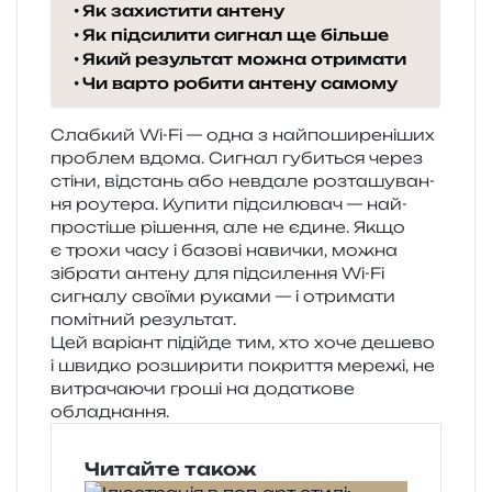
Як захистити антену
Як підсилити сигнал ще більше
Який результат можна отримати
Чи варто робити антену самому
Слабкий Wi-Fi — одна з най­по­ши­ре­ні­ших
про­блем вдома. Сигнал губи­ться через
стіни, від­стань або невда­ле роз­та­шу­ва­н­
ня роу­те­ра. Купити під­си­лю­вач — най­
про­сті­ше ріше­н­ня, але не єдине. Якщо
є трохи часу і базо­ві нави­чки, можна
зібра­ти анте­ну для під­си­ле­н­ня Wi-Fi
сигна­лу сво­ї­ми рука­ми — і отри­ма­ти
помі­тний результат.
Цей варі­ант піді­йде тим, хто хоче деше­во
і швид­ко роз­ши­ри­ти покри­т­тя мере­жі, не
витра­ча­ю­чи гроші на дода­тко­ве
обладнання.
Читайте також