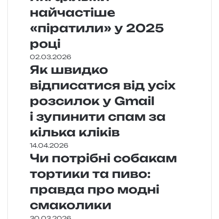
найчастіше
«піратили» у 2025
році
02.03.2026
Як швидко
відписатися від усіх
розсилок у Gmail
і зупинити спам за
кілька кліків
14.04.2026
Чи потрібні собакам
тортики та пиво:
правда про модні
смаколики
30.03.2026