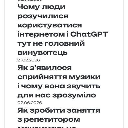
Чому люди
розучилися
користуватися
інтернетом і ChatGPT
тут не головний
винуватець
21.02.2026
Як з’явилося
сприйняття музики
і чому вона звучить
для нас зрозуміло
02.06.2026
Як зробити заняття
з репетитором