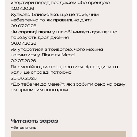
квартири перед продажем або орендою
12.07.2026
Кульова блискавка: що це таке, чим
небезпечна та як правильно діяти
09.07.2026
Чи справді люди у шлюбі живуть довше: що
показують дослідження
06.07.2026
Як упоратися з тривогою: чого можна
навчитися у Ліонеля Мессі
02.07.2026
Як емоційно дистанціюватися від людини та
коли це справді потрібно
28.06.2026
«До тебе чи до мене?»: як зробити секс на одну
ніч приємним спогадом
Попередня
сторінка
Наступна
сторінка
Читають зараз
Абетка знань