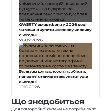
QWERTY-смартфони у 2026 році:
чи можна купити кнопкову класику
сьогодні
26.02.2026
Бальзам для волосся: як обрати,
нанести і отримати результат уже
сьогодні
10.10.2025
Що знадобиться
Для само­ро­бної анте­ни не потрі­бні скла­