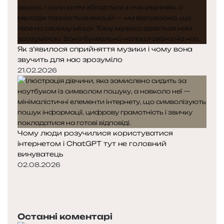
Як з’явилося сприйняття музики і чому вона
звучить для нас зрозуміло
21.02.2026
Чому люди розучилися користуватися
інтернетом і ChatGPT тут не головний
винуватець
02.08.2026
Попередня
сторінка
Наступна
сторінка
Останні коментарі