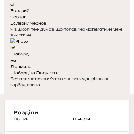
Валерий Чернов
Я в школі теж думав, що половина математики мені
в житті не...
Шабардіна Людмила
Все дитинство пам’ятаю оце все сядь рівно, не
горбся, спина...
Розділи
Пошук: