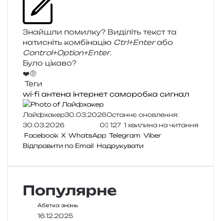
Знайшли помил­ку? Виділіть текст та
нати­сніть ком­бі­на­цію
Ctrl+Enter
або
Control+Option+Enter
.
Було цікаво?
❤️
🤨
Теги
wi-fi
антена
інтернет
саморобка
сигнал
Лайфхакер
30.03.2026
Останнє оновлення:
30.03.2026
0
127
1 хвилина на читання
Facebook
X
WhatsApp
Telegram
Viber
Відправити по Email
Надрукувати
Популярне
Абетка знань
16.12.2025