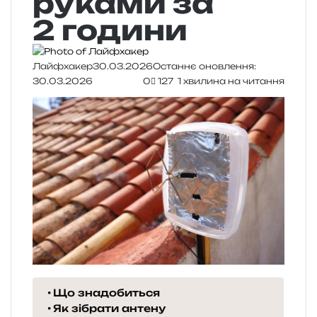
руками за
2 години
Лайфхакер
30.03.2026
Останнє оновлення:
30.03.2026
0
127
1 хвилина на читання
Що знадобиться
Як зібрати антену