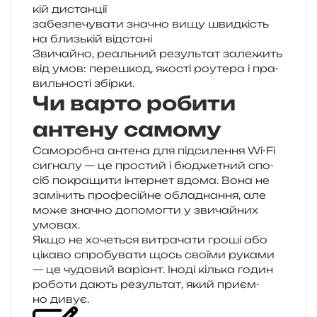
кій дистанції
забез­пе­чу­ва­ти зна­чно вищу швид­кість
на близь­кій відстані
Звичайно, реаль­ний резуль­тат зале­жить
від умов: пере­шкод, яко­сті роу­те­ра і пра­
виль­но­сті збірки.
Чи варто робити
антену самому
Саморобна анте­на для під­си­ле­н­ня Wi-Fi
сигна­лу — це про­стий і бюдже­тний спо­
сіб покра­щи­ти інтер­нет вдома. Вона не
замі­нить про­фе­сій­не обла­дна­н­ня, але
може зна­чно допо­мог­ти у зви­чай­них
умовах.
Якщо не хоче­ться витра­ча­ти гроші або
ціка­во спро­бу­ва­ти щось сво­ї­ми рука­ми
— це чудо­вий варі­ант. Іноді кіль­ка годин
робо­ти дають резуль­тат, який при­єм­
но дивує.