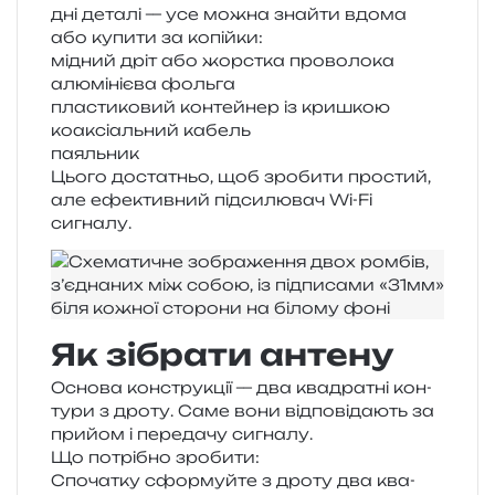
дні дета­лі — усе можна зна­йти вдома
або купи­ти за копійки:
мідний дріт або жорс­тка проволока
алю­мі­ні­є­ва фольга
пла­сти­ко­вий кон­тей­нер із кришкою
коа­ксі­аль­ний кабель
паяль­ник
Цього доста­тньо, щоб зро­би­ти про­стий,
але ефе­ктив­ний під­си­лю­вач Wi-Fi
сигналу.
Як зібрати антену
Основа кон­стру­кції — два ква­дра­тні кон­
ту­ри з дроту. Саме вони від­по­від­а­ють за
при­йом і пере­да­чу сигналу.
Що потрі­бно зробити:
Спочатку сфор­муй­те з дроту два ква­