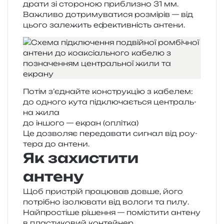
дра­ти зі сто­ро­ною при­бли­зно 31 мм.
Важливо дотри­му­ва­ти­ся роз­мі­рів — від
цього зале­жить ефе­ктив­ність антени.
Потім з’єднайте кон­стру­кцію з кабелем:
до одно­го кута під­клю­ча­є­ться цен­траль­
на жила
до іншо­го — екран (оплі­тка)
Це дозво­ляє пере­да­ва­ти сигнал від роу­
те­ра до антени.
Як захистити
антену
Щоб при­стрій пра­цю­вав довше, його
потрі­бно ізо­лю­ва­ти від воло­ги та пилу.
Найпростіше ріше­н­ня — помі­сти­ти анте­ну
в пла­сти­ко­вий контейнер.