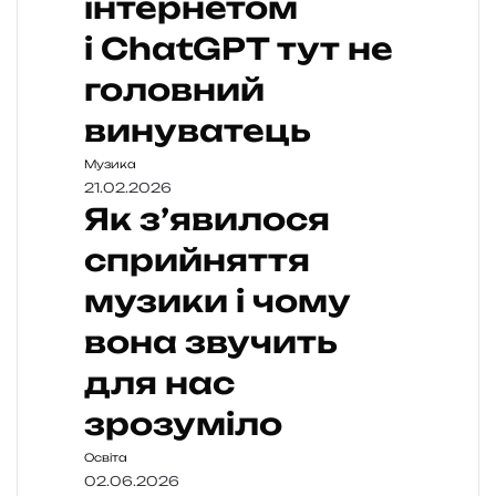
інтернетом
і ChatGPT тут не
головний
винуватець
Музика
21.02.2026
Як з’явилося
сприйняття
музики і чому
вона звучить
для нас
зрозуміло
Освіта
02.06.2026