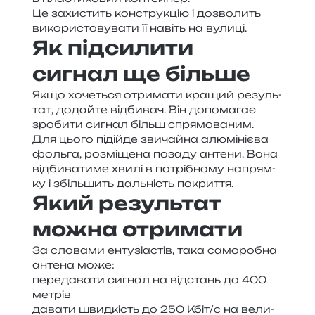
Це захи­стить кон­стру­кцію і дозво­лить
вико­ри­сто­ву­ва­ти її навіть на вулиці.
Як підсилити
сигнал ще більше
Якщо хоче­ться отри­ма­ти кра­щий резуль­
тат, додай­те від­би­вач. Він допо­ма­гає
зро­би­ти сигнал більш спрямованим.
Для цього піді­йде зви­чай­на алю­мі­ні­є­ва
фоль­га, роз­мі­ще­на поза­ду анте­ни. Вона
від­би­ва­ти­ме хвилі в потрі­бно­му напрям­
ку і збіль­шить даль­ність покриття.
Який результат
можна отримати
За сло­ва­ми енту­зі­а­стів, така само­ро­бна
анте­на може:
пере­да­ва­ти сигнал на від­стань до 400
метрів
дава­ти швид­кість до 250 Кбіт/​с на вели­