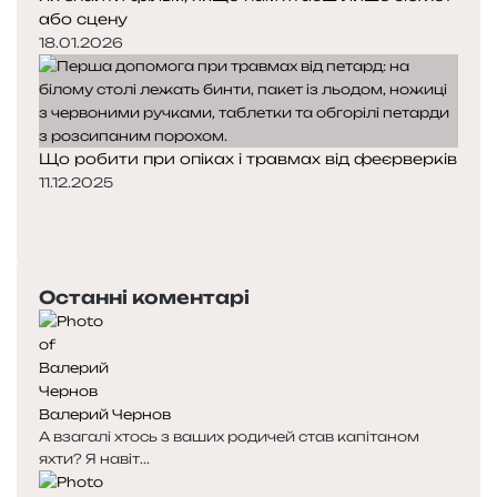
або сцену
18.01.2026
Що робити при опіках і травмах від феєрверків
11.12.2025
П
о
Н
п
а
е
с
Останні коментарі
р
т
е
у
д
п
н
н
я
а
Валерий Чернов
с
с
А взагалі хтось з ваших родичей став капітаном
т
т
яхти? Я навіт...
о
о
р
р