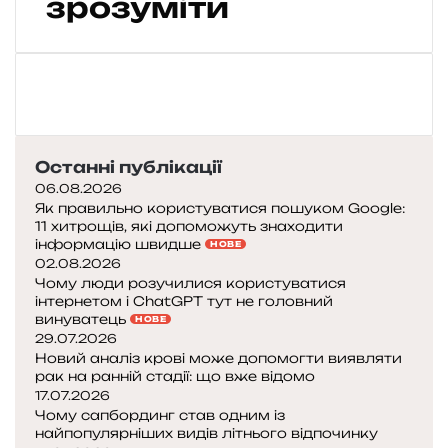
зрозуміти
и
о
в
т
п
к
р
а
у
о
н
г
ц
г
о
е
л
л
к
і
о
Останні публікації
а
й
с
ж
с
06.08.2026
у
у
ь
Як правильно користуватися пошуком Google:
:
11 хитрощів, які допоможуть знаходити
т
к
я
інформацію швидше
НОВЕ
ь
і
к
02.08.2026
л
й
з
Чому люди розучилися користуватися
о
,
р
інтернетом і ChatGPT тут не головний
г
ч
винуватець
о
НОВЕ
о
е
29.07.2026
б
п
р
Новий аналіз крові може допомогти виявляти
и
е
е
рак на ранній стадії: що вже відомо
т
17.07.2026
д
з
и
Чому сапбординг став одним із
и
я
г
найпопулярніших видів літнього відпочинку
к
о