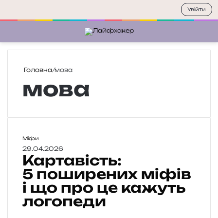
Увійти
Меню
П
Головна
/
мова
мова
К
Міфи
а
29.04.2026
Картавість:
р
т
5 поширених міфів
а
і що про це кажуть
в
логопеди
і
с