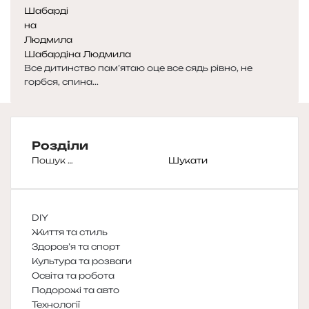
Шабардіна Людмила
Все дитинство пам’ятаю оце все сядь рівно, не
горбся, спина...
Розділи
Пошук:
DIY
Життя та стиль
Здоров’я та спорт
Культура та розваги
Освіта та робота
Подорожі та авто
Технології