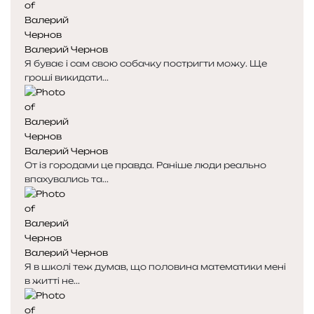
і
і
н
н
к
к
Валерий Чернов
а
а
Я буває і сам свою собачку постригти можу. Ще
гроші викидати...
Валерий Чернов
От із городами це правда. Раніше люди реально
впахувались та...
Валерий Чернов
Я в школі теж думав, що половина математики мені
в житті не...