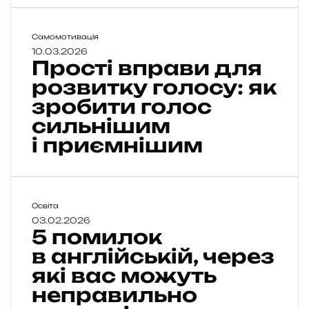
т
ь
:
П
Самомотивація
5
р
10.03.2026
Прості вправи для
о
п
с
розвитку голосу: як
о
т
зробити голос
ш
і
и
сильнішим
в
р
п
і приємнішим
е
р
н
а
и
в
х
и
м
5
Освіта
д
і
п
03.02.2026
л
5 помилок
ф
о
я
і
м
в англійській, через
р
в
и
о
які вас можуть
і
л
з
неправильно
о
в
щ
к