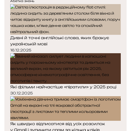
е
у
з
Абетка знань
ш
д
п
р
и
н
н
о
м
я
а
з
с
с
у
т
т
м
Дивні й точні англійські слова, яких бракує
о
о
і
українській мові
р
р
т
і
і
16.12.2025
и
н
н
к
к
а
а
Які фільми найчастіше «піратили» у 2025 році
30.12.2025
Як швидко відписатися від усіх розсилок
у Gmail і зупинити спам за кілька кліків