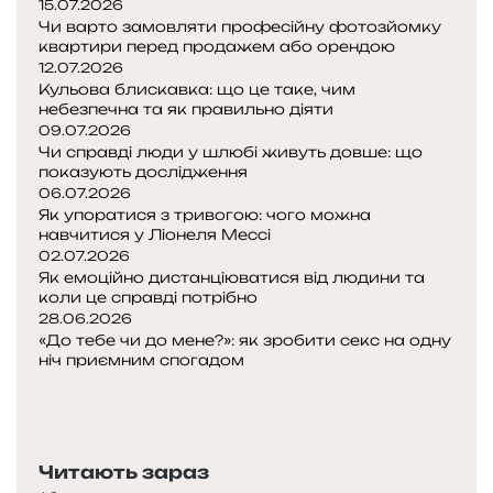
15.07.2026
і
л
Чи варто замовляти професійну фотозйомку
в
о
квартири перед продажем або орендою
а
с
12.07.2026
с
Кульова блискавка: що це таке, чим
с
м
небезпечна та як правильно діяти
и
о
09.07.2026
л
ж
Чи справді люди у шлюбі живуть довше: що
ь
показують дослідження
у
н
06.07.2026
т
і
Як упоратися з тривогою: чого можна
ь
ш
навчитися у Ліонеля Мессі
н
и
02.07.2026
е
м
Як емоційно дистанціюватися від людини та
п
коли це справді потрібно
і
р
28.06.2026
а
«До тебе чи до мене?»: як зробити секс на одну
п
в
ніч приємним спогадом
р
П
и
и
о
Н
л
є
п
а
ь
м
е
с
н
н
Читають зараз
р
т
о
і