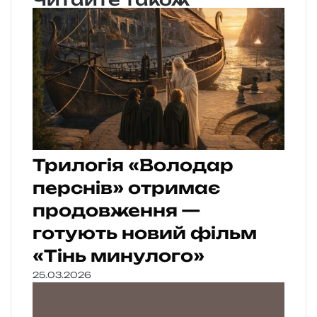
Трилогія «Володар
перснів» отримає
продовження —
готують новий фільм
«Тінь минулого»
25.03.2026