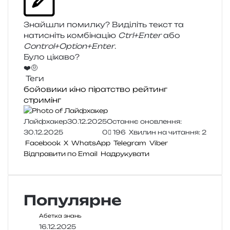
Знайшли помил­ку? Виділіть текст та
нати­сніть ком­бі­на­цію
Ctrl+Enter
або
Control+Option+Enter
.
Було цікаво?
❤️
🤨
Теги
бойовики
кіно
піратство
рейтинг
стримінг
Лайфхакер
30.12.2025
Останнє оновлення:
30.12.2025
0
196
Хвилин на читання: 2
Facebook
X
WhatsApp
Telegram
Viber
Відправити по Email
Надрукувати
Популярне
Абетка знань
16.12.2025