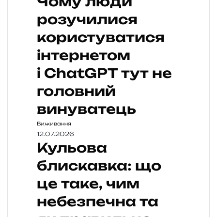
Чому люди
розучилися
користуватися
інтернетом
і ChatGPT тут не
головний
винуватець
Виживання
12.07.2026
Кульова
блискавка: що
це таке, чим
небезпечна та