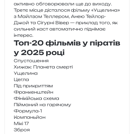
актив­но обго­во­рю­ва­ли ще до вихо­ду.
Третє місце діста­ло­ся філь­му «Ущелина»
з Майлзом Теллером, Анею Тейлор-
Джой та Сігурні Вівер — при­клад того, як
силь­ний каст авто­ма­ти­чно під­ні­має
інтерес.
Топ-20 фільмів у піратів
у 2025 році
Спустошення
Хижак: Планета смерті
Ущелина
Цегла
Під при­кри­т­тям
Франкенштейн
Фінікійська схема
Пійманий на гарячому
Формула‑1
Компаньйон
Мікі 17
Зброя