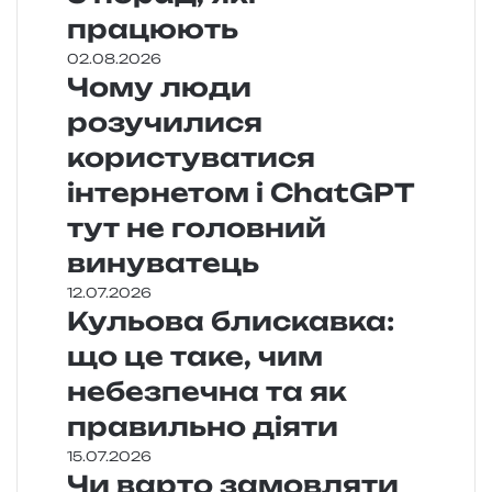
працюють
02.08.2026
Чому люди
розучилися
користуватися
інтернетом і ChatGPT
тут не головний
винуватець
12.07.2026
Кульова блискавка:
що це таке, чим
небезпечна та як
правильно діяти
15.07.2026
Чи варто замовляти