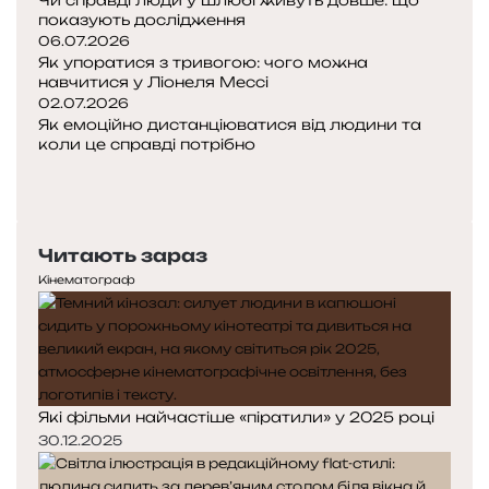
Чи справді люди у шлюбі живуть довше: що
показують дослідження
06.07.2026
Як упоратися з тривогою: чого можна
навчитися у Ліонеля Мессі
02.07.2026
Як емоційно дистанціюватися від людини та
коли це справді потрібно
Попередня
сторінка
Наступна
сторінка
Читають зараз
Кінематограф
Які фільми найчастіше «піратили» у 2025 році
30.12.2025