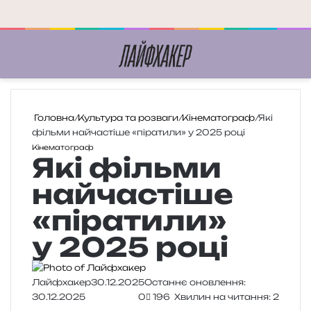
Меню
П
Головна
/
Культура та розваги
/
Кінематограф
/
Які
фільми найчастіше «піратили» у 2025 році
Кінематограф
Які фільми
найчастіше
«піратили»
у 2025 році
Лайфхакер
30.12.2025
Останнє оновлення:
30.12.2025
0
196
Хвилин на читання: 2