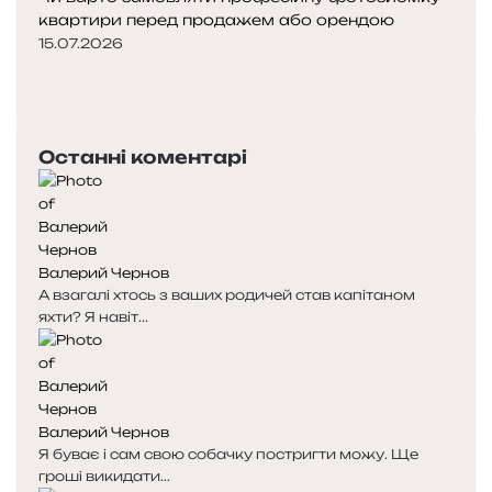
квартири перед продажем або орендою
15.07.2026
Попередня
сторінка
Наступна
сторінка
Останні коментарі
Валерий Чернов
А взагалі хтось з ваших родичей став капітаном
яхти? Я навіт...
Валерий Чернов
Я буває і сам свою собачку постригти можу. Ще
гроші викидати...