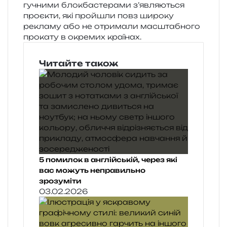
гучни­ми блок­ба­сте­ра­ми з’являються
про­є­кти, які про­йшли повз широ­ку
рекла­му або не отри­ма­ли мас­шта­бно­го
про­ка­ту в окре­мих країнах.
Читайте також
5 помилок в англійській, через які
вас можуть неправильно
зрозуміти
03.02.2026