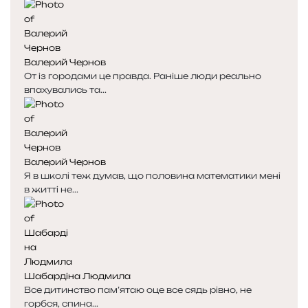
Валерий Чернов
От із городами це правда. Раніше люди реально
впахувались та...
Валерий Чернов
Я в школі теж думав, що половина математики мені
в житті не...
Шабардіна Людмила
Все дитинство пам’ятаю оце все сядь рівно, не
горбся, спина...