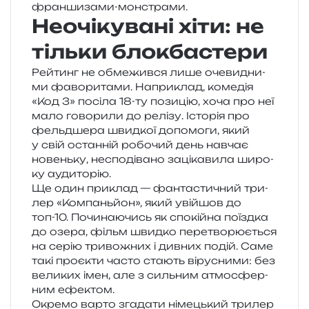
франшизами-монстрами.
Неочікувані хіти: не
тільки блокбастери
Рейтинг не обме­жив­ся лише оче­ви­дни­
ми фаво­ри­та­ми. Наприклад, коме­дія
«Код 3» посі­ла 18-ту пози­цію, хоча про неї
мало гово­ри­ли до релі­зу. Історія про
фельд­ше­ра швид­кої допо­мо­ги, який
у свій остан­ній робо­чий день навчає
новень­ку, неспо­ді­ва­но заці­ка­ви­ла широ­
ку аудиторію.
Ще один при­клад — фан­та­сти­чний три­
лер «Компаньйон», який уві­йшов до
топ-10. Починаючись як спо­кій­на поїзд­ка
до озера, фільм швид­ко пере­тво­рю­є­ться
на серію три­во­жних і див­них подій. Саме
такі про­є­кти часто ста­ють віру­сни­ми: без
вели­ких імен, але з силь­ним атмо­сфер­
ним ефектом.
Окремо варто зга­да­ти німе­цький три­лер