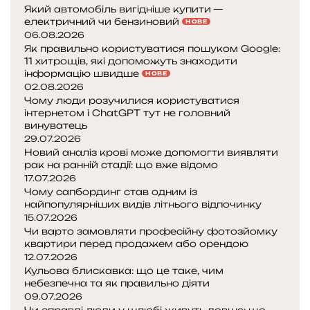
Який автомобіль вигідніше купити —
електричний чи бензиновий
НОВЕ
06.08.2026
Як правильно користуватися пошуком Google:
11 хитрощів, які допоможуть знаходити
інформацію швидше
НОВЕ
02.08.2026
Чому люди розучилися користуватися
інтернетом і ChatGPT тут не головний
винуватець
29.07.2026
Новий аналіз крові може допомогти виявляти
рак на ранній стадії: що вже відомо
17.07.2026
Чому сапбординг став одним із
найпопулярніших видів літнього відпочинку
15.07.2026
Чи варто замовляти професійну фотозйомку
квартири перед продажем або орендою
12.07.2026
Кульова блискавка: що це таке, чим
небезпечна та як правильно діяти
09.07.2026