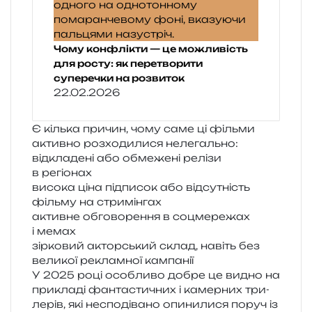
Чому конфлікти — це можливість
для росту: як перетворити
суперечки на розвиток
22.02.2026
Є кіль­ка при­чин, чому саме ці філь­ми
актив­но роз­хо­ди­ли­ся нелегально:
від­кла­де­ні або обме­же­ні релі­зи
в регіонах
висо­ка ціна під­пи­сок або від­су­тність
філь­му на стримінгах
актив­не обго­во­ре­н­ня в соцме­ре­жах
і мемах
зір­ко­вий актор­ський склад, навіть без
вели­кої реклам­ної кампанії
У 2025 році осо­бли­во добре це видно на
при­кла­ді фан­та­сти­чних і камер­них три­
ле­рів, які неспо­ді­ва­но опи­ни­ли­ся поруч із