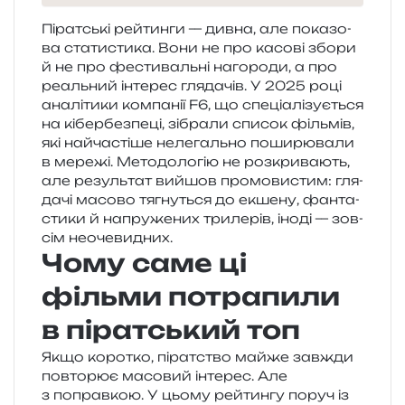
Піратські рей­тин­ги — дивна, але пока­зо­
ва ста­ти­сти­ка. Вони не про касо­ві збори
й не про фести­валь­ні наго­ро­ди, а про
реаль­ний інте­рес гля­да­чів. У 2025 році
ана­лі­ти­ки ком­па­нії F6, що спе­ці­а­лі­зу­є­ться
на кібер­без­пе­ці, зібра­ли спи­сок філь­мів,
які най­ча­сті­ше неле­галь­но поши­рю­ва­ли
в мере­жі. Методологію не роз­кри­ва­ють,
але резуль­тат вийшов про­мо­ви­стим: гля­
да­чі масо­во тягну­ться до екше­ну, фан­та­
сти­ки й напру­же­них три­ле­рів, іноді — зов­
сім неочевидних.
Чому саме ці
фільми потрапили
в піратський топ
Якщо коро­тко, пірат­ство майже зав­жди
повто­рює масо­вий інте­рес. Але
з поправ­кою. У цьому рей­тин­гу поруч із