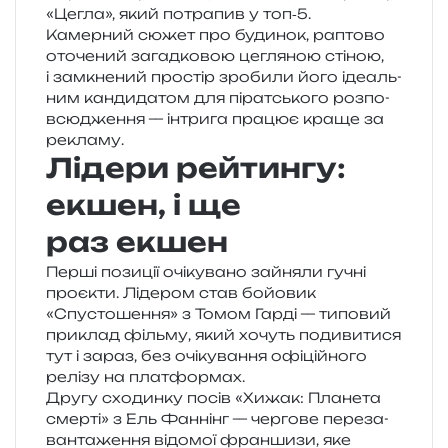
«Цегла», який потра­пив у топ‑5.
Камерний сюжет про буди­нок, рапто­во
ото­че­ний загад­ко­вою цегля­ною сті­ною,
і замкне­ний про­стір зро­би­ли його іде­аль­
ним кан­ди­да­том для пірат­сько­го роз­по­
всю­дже­н­ня — інтри­га пра­цює краще за
рекламу.
Лідери рейтингу:
екшен, і ще
раз екшен
Перші пози­ції очі­ку­ва­но зайня­ли гучні
про­є­кти. Лідером став бойо­вик
«Спустошення» з Томом Гарді — типо­вий
при­клад філь­му, який хочуть поди­ви­ти­ся
тут і зараз, без очі­ку­ва­н­ня офі­цій­но­го
релі­зу на платформах.
Другу схо­дин­ку посів «Хижак: Планета
смер­ті» з Ель Фаннінг — чер­го­ве пере­за­
ван­та­же­н­ня відо­мої фран­ши­зи, яке