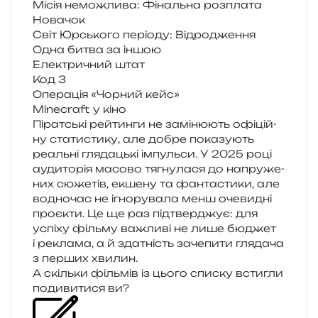
Місія немо­жли­ва: Фінальна розплата
Новачок
Світ Юрського пері­о­ду: Відродження
Одна битва за іншою
Електричний штат
Код 3
Операція «Чорний кейс»
Minecraft у кіно
Піратські рей­тин­ги не замі­ню­ють офі­цій­
ну ста­ти­сти­ку, але добре пока­зу­ють
реаль­ні гля­да­цькі імпуль­си. У 2025 році
ауди­то­рія масо­во тягну­ла­ся до напру­же­
них сюже­тів, екше­ну та фан­та­сти­ки, але
водно­час не ігно­ру­ва­ла менш оче­ви­дні
про­є­кти. Це ще раз під­твер­джує: для
успі­ху філь­му важли­ві не лише бюджет
і рекла­ма, а й зда­тність заче­пи­ти гля­да­ча
з пер­ших хвилин.
А скіль­ки філь­мів із цього спи­ску всти­гли
поди­ви­ти­ся ви?