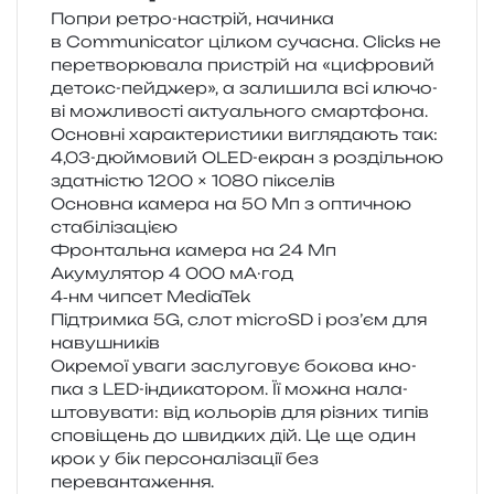
Попри ретро-настрій, начин­ка
в Communicator ціл­ком суча­сна. Clicks не
пере­тво­рю­ва­ла при­стрій на «цифро­вий
детокс-пей­джер», а зали­ши­ла всі клю­чо­
ві можли­во­сті акту­аль­но­го смартфона.
Основні хара­кте­ри­сти­ки вигля­да­ють так:
4,03-дюймовий OLED-екран з роз­діль­ною
зда­тні­стю 1200 × 1080 пікселів
Основна каме­ра на 50 Мп з опти­чною
стабілізацією
Фронтальна каме­ра на 24 Мп
Акумулятор 4 000 мА·год
4‑нм чипсет MediaTek
Підтримка 5G, слот microSD і роз’єм для
навушників
Окремої уваги заслу­го­вує боко­ва кно­
пка з LED-інди­ка­то­ром. Її можна нала­
што­ву­ва­ти: від кольо­рів для різних типів
спо­ві­щень до швид­ких дій. Це ще один
крок у бік пер­со­на­лі­за­ції без
перевантаження.