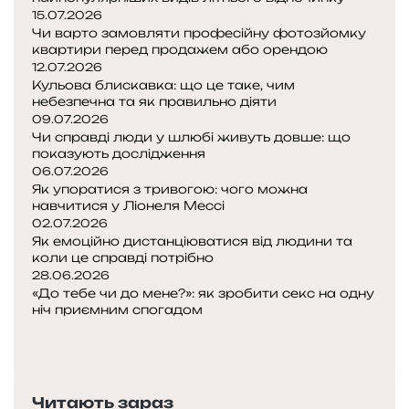
15.07.2026
Чи варто замовляти професійну фотозйомку
квартири перед продажем або орендою
12.07.2026
Кульова блискавка: що це таке, чим
небезпечна та як правильно діяти
09.07.2026
Чи справді люди у шлюбі живуть довше: що
показують дослідження
06.07.2026
Як упоратися з тривогою: чого можна
навчитися у Ліонеля Мессі
02.07.2026
Як емоційно дистанціюватися від людини та
коли це справді потрібно
28.06.2026
«До тебе чи до мене?»: як зробити секс на одну
ніч приємним спогадом
Попередня
сторінка
Наступна
сторінка
Читають зараз