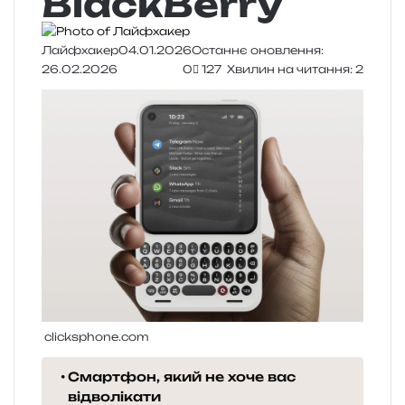
BlackBerry
Лайфхакер
04.01.2026
Останнє оновлення:
26.02.2026
0
127
Хвилин на читання: 2
clicksphone.com
Смартфон, який не хоче вас
відволікати