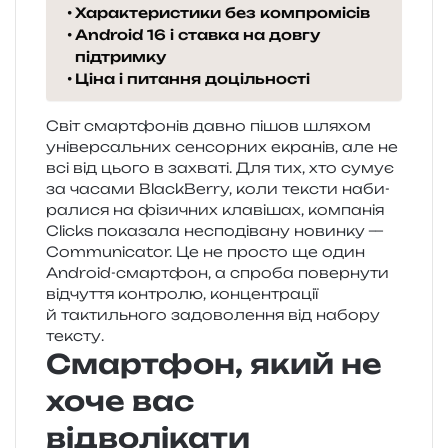
Характеристики без компромісів
Android 16 і ставка на довгу
підтримку
Ціна і питання доцільності
Світ смар­тфо­нів давно пішов шля­хом
уні­вер­саль­них сен­сор­них екра­нів, але не
всі від цього в захва­ті. Для тих, хто сумує
за часа­ми BlackBerry, коли текс­ти наби­
ра­ли­ся на фізи­чних кла­ві­шах, ком­па­нія
Clicks пока­за­ла неспо­ді­ва­ну новин­ку —
Communicator. Це не про­сто ще один
Android-смар­тфон, а спро­ба повер­ну­ти
від­чу­т­тя кон­тро­лю, кон­цен­тра­ції
й тактиль­но­го задо­во­ле­н­ня від набо­ру
тексту.
Смартфон, який не
хоче вас
відволікати