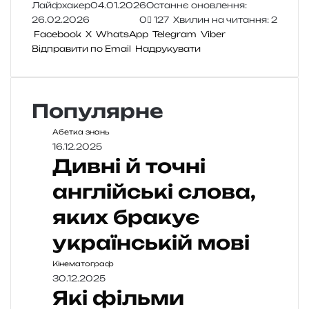
Лайфхакер
04.01.2026
Останнє оновлення:
26.02.2026
0
127
Хвилин на читання: 2
Facebook
X
WhatsApp
Telegram
Viber
Відправити по Email
Надрукувати
Популярне
Абетка знань
16.12.2025
Дивні й точні
англійські слова,
яких бракує
українській мові
Кінематограф
30.12.2025
Які фільми