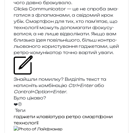
чого давно бракувало.
Clicks Communicator — це не спро­ба зма­
га­ти­ся з фла­гма­на­ми, а сві­до­мий крок
убік. Смартфон для тих, хто пам’ятає, що
техно­ло­гії можуть допо­ма­га­ти фок­усу­
ва­ти­ся, а не лише від­во­лі­ка­ти. Якщо вам
близь­ка ідея повіль­ні­шо­го, більш кон­тро­
льо­ва­но­го кори­сту­ва­н­ня гадже­та­ми, цей
ретро-кому­ні­ка­тор точно вар­тий уваги.
Знайшли помил­ку? Виділіть текст та
нати­сніть ком­бі­на­цію
Ctrl+Enter
або
Control+Option+Enter
.
Було цікаво?
❤️
🤨
Теги
гаджети
клавіатура
ретро
смартфони
технології