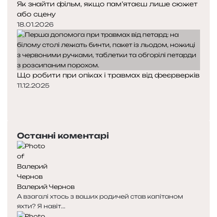
Як знайти фільм, якщо пам’ятаєш лише сюжет
або сцену
18.01.2026
Що робити при опіках і травмах від феєрверків
11.12.2025
Попередня
сторінка
Наступна
сторінка
Останні коментарі
Валерий Чернов
А взагалі хтось з ваших родичей став капітаном
яхти? Я навіт...