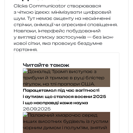
Clicks Communicator ство­рю­вав­ся
з чіткою ідеєю: міні­мі­зу­ва­ти цифро­вий
шум. Тут немає акцен­ту на нескін­чен­ні
стрі­чки, ані­ма­ції чи агре­сив­ні спо­ві­ще­н­ня.
Навпаки, інтер­фейс побу­до­ва­ний
у вигля­ді спи­ску засто­сун­ків — без ікон­
ко­вої сітки, яка про­во­кує без­дум­не
гортання.
Читайте також
Парацетамол під час вагітності
і аутизм: що сталося восени 2025
і що насправді каже наука
26.09.2025