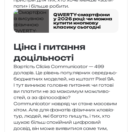
па­ти» і біль­ше робити.
QWERTY-смартфони
у 2026 році: чи можна
купити кнопкову
класику сьогодні
Ціна і питання
доцільності
Вартість Clicks Communicator — 499
дола­рів. Це рівень попу­ляр­них сере­дньо­
бю­дже­тних моде­лей, на кшталт Pixel 9A.
І тут вини­кає голов­не пита­н­ня: чи гото­ві
ви пла­ти­ти не за макси­мум можли­во­
стей, а за філософію?
Communicator навряд чи стане масо­вим
хітом. Але для фана­тів фізи­чних кла­віа­
тур, людей, які бага­то пишуть, і тих, хто
шукає більш спо­кій­ний цифро­вий
досвід, він може вияви­ти­ся саме тим,