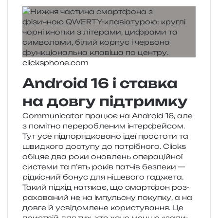
clicksphone​.com
Android 16 і ставка
на довгу підтримку
Communicator пра­цює на Android 16, але
з помі­тно пере­ро­бле­ним інтер­фей­сом.
Тут усе під­по­ряд­ко­ва­но ідеї про­сто­ти та
швид­ко­го досту­пу до потрі­бно­го. Clicks
обі­цяє два роки онов­лень опе­ра­цій­ної
систе­ми та п’ять років патчів без­пе­ки —
рід­кі­сний бонус для ніше­во­го гаджета.
Такий під­хід натя­кає, що смар­тфон роз­
ра­хо­ва­ний не на імпуль­сну поку­пку, а на
довге й усві­дом­ле­не кори­сту­ва­н­ня. Це
при­стрій для тих, хто хоче менше «зали­