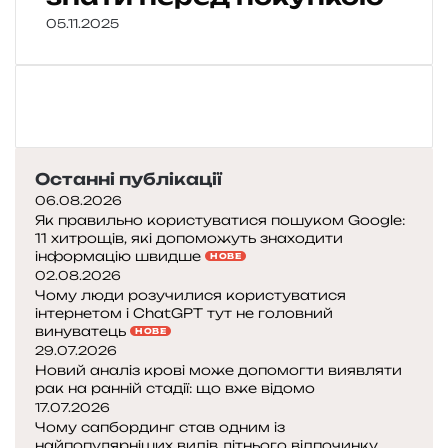
05.11.2025
Останні публікації
06.08.2026
Як правильно користуватися пошуком Google:
11 хитрощів, які допоможуть знаходити
інформацію швидше
НОВЕ
02.08.2026
Чому люди розучилися користуватися
інтернетом і ChatGPT тут не головний
винуватець
НОВЕ
29.07.2026
Новий аналіз крові може допомогти виявляти
рак на ранній стадії: що вже відомо
17.07.2026
Чому сапбординг став одним із
найпопулярніших видів літнього відпочинку