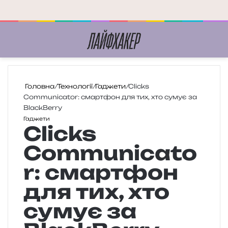
Меню
П
Головна
/
Технології
/
Гаджети
/
Clicks
Communicator: смартфон для тих, хто сумує за
BlackBerry
Гаджети
Clicks
Communicato
r: смартфон
для тих, хто
сумує за