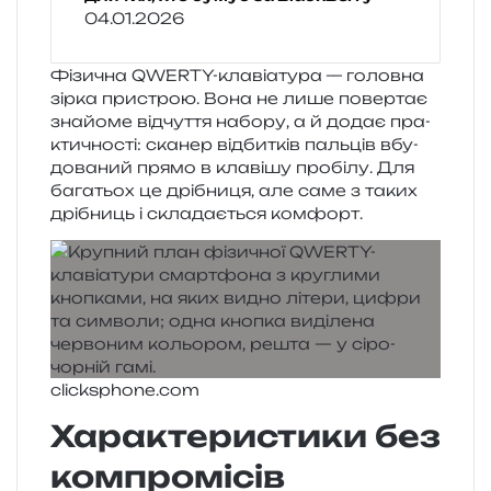
04.01.2026
Фізична QWERTY-кла­віа­ту­ра — голов­на
зірка при­строю. Вона не лише повер­тає
зна­йо­ме від­чу­т­тя набо­ру, а й додає пра­
кти­чно­сті: ска­нер від­би­тків паль­ців вбу­
до­ва­ний прямо в кла­ві­шу про­бі­лу. Для
бага­тьох це дрі­бни­ця, але саме з таких
дрі­бниць і скла­да­є­ться комфорт.
clicksphone​.com
Характеристики без
компромісів