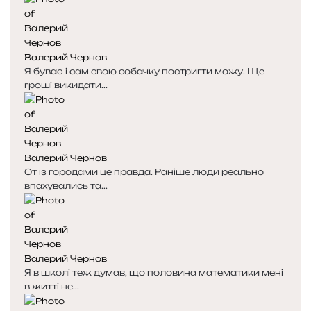
Валерий Чернов
Я буває і сам свою собачку постригти можу. Ще
гроші викидати...
Валерий Чернов
От із городами це правда. Раніше люди реально
впахувались та...
Валерий Чернов
Я в школі теж думав, що половина математики мені
в житті не...