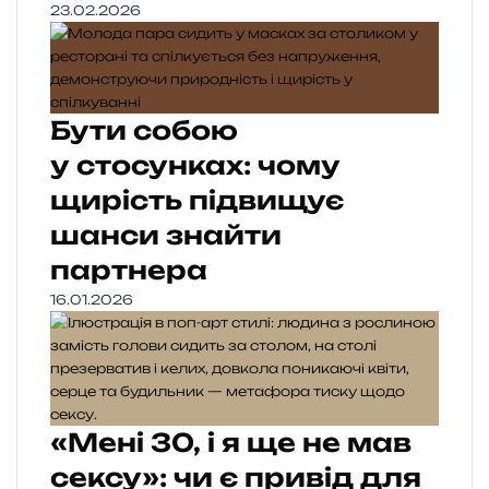
23.02.2026
Бути собою
у стосунках: чому
щирість підвищує
шанси знайти
партнера
16.01.2026
«Мені 30, і я ще не мав
сексу»: чи є привід для