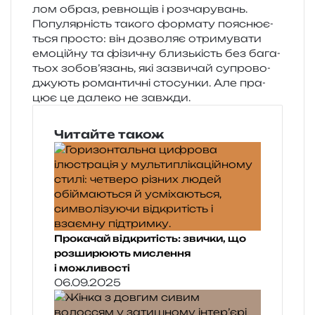
лом образ, рев­но­щів і розчарувань.
Популярність тако­го фор­ма­ту поясню­є­
ться про­сто: він дозво­ляє отри­му­ва­ти
емо­цій­ну та фізи­чну близь­кість без бага­
тьох зобов’язань, які зазви­чай супро­во­
джу­ють роман­ти­чні сто­сун­ки. Але пра­
цює це дале­ко не завжди.
Читайте також
Прокачай відкритість: звички, що
розширюють мислення
і можливості
06.09.2025