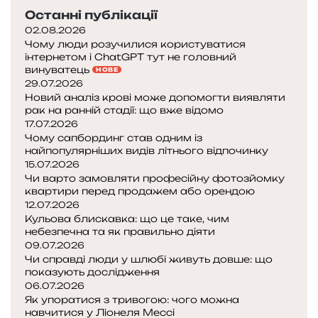
Останні публікації
02.08.2026
Чому люди розучилися користуватися
інтернетом і ChatGPT тут не головний
винуватець
НОВЕ
29.07.2026
Новий аналіз крові може допомогти виявляти
рак на ранній стадії: що вже відомо
17.07.2026
Чому сапбординг став одним із
найпопулярніших видів літнього відпочинку
15.07.2026
Чи варто замовляти професійну фотозйомку
квартири перед продажем або орендою
12.07.2026
Кульова блискавка: що це таке, чим
небезпечна та як правильно діяти
09.07.2026
Чи справді люди у шлюбі живуть довше: що
показують дослідження
06.07.2026
Як упоратися з тривогою: чого можна
навчитися у Ліонеля Мессі