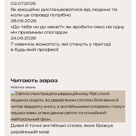
02.07.2026
Як емоційно дистанціюватися від людини та
коли це справді потрібно
28.06.2026
«До тебе чи до мене?»: як зробити секс на одну
ніч приємним спогадом
24.06.2026
7 навичок вожатого, які стануть у пригоді
в будь-якій професії
Попередня
сторінка
Наступна
сторінка
Читають зараз
Абетка знань
Дивні й точні англійські слова, яких бракує
українській мові