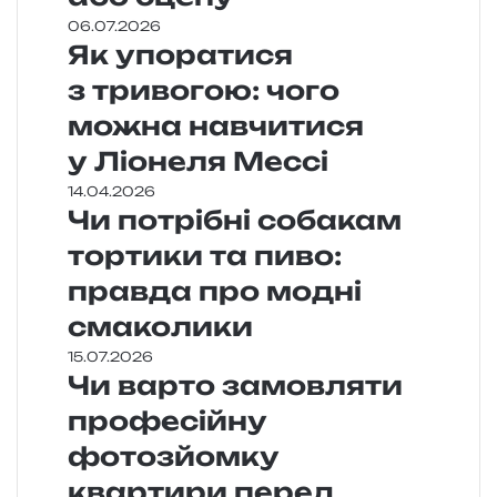
06.07.2026
Як упоратися
з тривогою: чого
можна навчитися
у Ліонеля Мессі
14.04.2026
Чи потрібні собакам
тортики та пиво:
правда про модні
смаколики
15.07.2026
Чи варто замовляти
професійну
фотозйомку
квартири перед