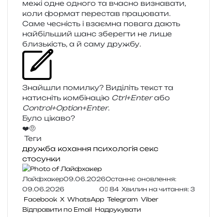
межі одне одно­го та вча­сно визна­ва­ти,
коли фор­мат пере­став пра­цю­ва­ти.
Саме чесність і вза­єм­на пова­га дають
най­біль­ший шанс збе­рег­ти не лише
близь­кість, а й саму дружбу.
Знайшли помил­ку? Виділіть текст та
нати­сніть ком­бі­на­цію
Ctrl+Enter
або
Control+Option+Enter
.
Було цікаво?
❤️
🤨
Теги
дружба
кохання
психологія
секс
стосунки
Лайфхакер
09.06.2026
Останнє оновлення:
09.06.2026
0
84
Хвилин на читання: 3
Facebook
X
WhatsApp
Telegram
Viber
Відправити по Email
Надрукувати