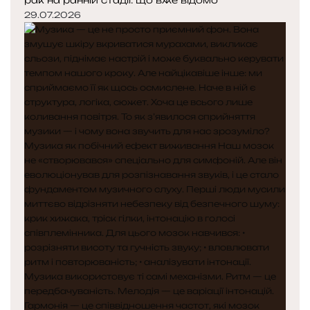
рак на ранній стадії: що вже відомо
29.07.2026