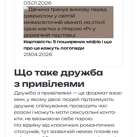
03.01.2026
Картавість: 5 поширених міфів і що
про це кажуть логопеди
29.04.2026
Що таке дружба
з привілеями
Дружба з при­ві­ле­я­ми — це фор­мат вза­є­
мин, у якому двоє людей під­три­му­ють
дру­жнє спіл­ку­ва­н­ня, про­во­дять час
разом і можуть мати сексу­аль­ні кон­та­
кти, не вва­жа­ю­чи себе парою.
На від­мі­ну від кла­си­чних роман­ти­чних
сто­сун­ків, тут зазви­чай немає пла­нів на