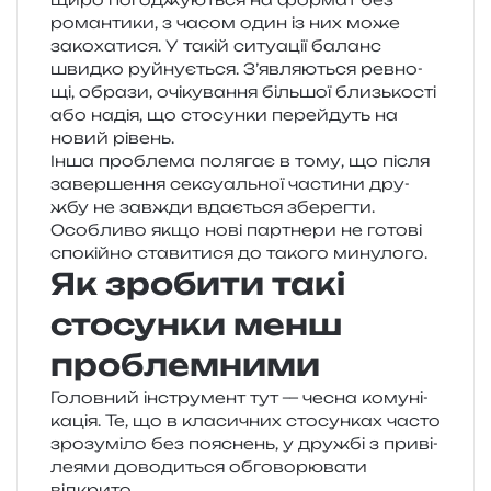
роман­ти­ки, з часом один із них може
зако­ха­ти­ся. У такій ситу­а­ції баланс
швид­ко руй­ну­є­ться. З’являються рев­но­
щі, обра­зи, очі­ку­ва­н­ня біль­шої близь­ко­сті
або надія, що сто­сун­ки пере­йдуть на
новий рівень.
Інша про­бле­ма поля­гає в тому, що після
завер­ше­н­ня сексу­аль­ної части­ни дру­
жбу не зав­жди вда­є­ться збе­рег­ти.
Особливо якщо нові пар­тне­ри не гото­ві
спо­кій­но ста­ви­ти­ся до тако­го минулого.
Як зробити такі
стосунки менш
проблемними
Головний інстру­мент тут — чесна кому­ні­
ка­ція. Те, що в кла­си­чних сто­сун­ках часто
зро­зумі­ло без пояснень, у дру­жбі з при­ві­
ле­я­ми дово­ди­ться обго­во­рю­ва­ти
відкрито.