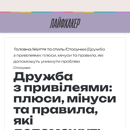
Меню
П
Головна
/
Життя та стиль
/
Стосунки
/
Дружба
з привілеями: плюси, мінуси та правила, які
допоможуть уникнути проблем
Стосунки
Дружба
з привілеями:
плюси, мінуси
та правила,
які