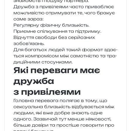
зна­йомств і пошу­ку партнера.
Дружба з при­ві­ле­я­ми часто при­ва­блює
можли­ві­стю отри­му­ва­ти те, чого бра­кує
саме зараз:
Регулярну фізи­чну близькість.
Приємне спіл­ку­ва­н­ня та підтримку.
Відчуття сво­бо­ди без сер­йо­зних
зобов’язань.
Для бага­тьох людей такий фор­мат зда­є­
ться ком­про­мі­сом між само­тні­стю та тра­
ди­цій­ни­ми стосунками.
Які переваги має
дружба
з привілеями
Головна пере­ва­га поля­гає в тому, що
сексу­аль­на близь­кість від­бу­ва­є­ться між
людьми, які вже добре зна­ють одне
одно­го. Зазвичай тут менше ніяко­во­сті,
біль­ше дові­ри та про­сті­ше гово­ри­ти про