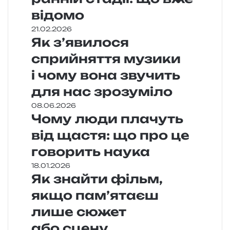
відомо
21.02.2026
Як з’явилося
сприйняття музики
і чому вона звучить
для нас зрозуміло
08.06.2026
Чому люди плачуть
від щастя: що про це
говорить наука
18.01.2026
Як знайти фільм,
якщо пам’ятаєш
лише сюжет
або сцену