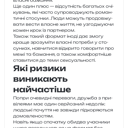
вла­сні бажання.
Ще один плюс — від­су­тність бага­тьох очі­
ку­вань, які часто супро­во­джу­ють роман­
ти­чні сто­сун­ки. Люди можуть про­дов­жу­
ва­ти вести вла­сне життя, не узго­джу­ю­чи
кожен крок із партнером.
Також такий фор­мат іноді дає змогу
краще зро­зу­мі­ти вла­сні потре­би у сто­
сун­ках, навчи­ти­ся від­кри­то гово­ри­ти про
межі та бажа­н­ня, а також ком­фор­тні­ше
ста­ви­ти­ся до теми сексуальності.
Які ризики
виникають
найчастіше
Попри оче­ви­дні пере­ва­ги, дру­жба з при­
ві­ле­я­ми має один сер­йо­зний недо­лік:
люд­ські почу­т­тя не зав­жди під­ко­ря­ю­ться
домовленостям.
Навіть якщо спо­ча­тку оби­два уча­сни­ки
щиро пого­джу­ю­ться на фор­мат без