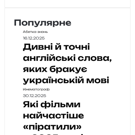
Популярне
Абетка знань
16.12.2025
Дивні й точні
англійські слова,
яких бракує
українській мові
Кінематограф
30.12.2025
Які фільми
найчастіше
«піратили»