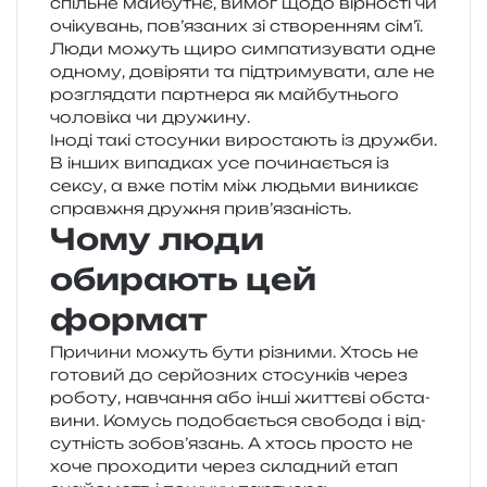
спіль­не май­бу­тнє, вимог щодо вір­но­сті чи
очі­ку­вань, пов’язаних зі ство­ре­н­ням сім’ї.
Люди можуть щиро сим­па­ти­зу­ва­ти одне
одно­му, дові­ря­ти та під­три­му­ва­ти, але не
роз­гля­да­ти пар­тне­ра як май­бу­тньо­го
чоло­ві­ка чи дружину.
Іноді такі сто­сун­ки виро­ста­ють із дру­жби.
В інших випад­ках усе почи­на­є­ться із
сексу, а вже потім між людьми вини­кає
справ­жня дру­жня прив’язаність.
Чому люди
обирають цей
формат
Причини можуть бути різни­ми. Хтось не
гото­вий до сер­йо­зних сто­сун­ків через
робо­ту, навча­н­ня або інші жит­тє­ві обста­
ви­ни. Комусь подо­ба­є­ться сво­бо­да і від­
су­тність зобов’язань. А хтось про­сто не
хоче про­хо­ди­ти через скла­дний етап