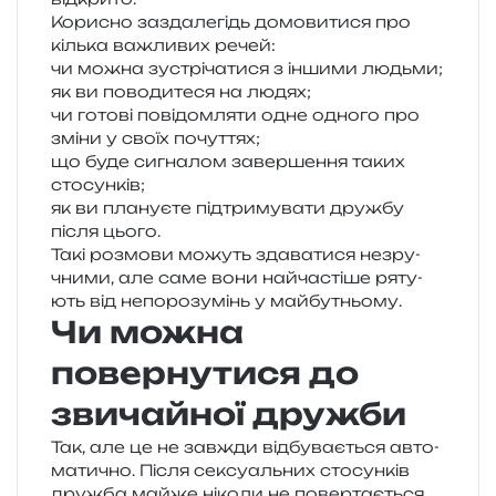
Корисно зазда­ле­гідь домо­ви­ти­ся про
кіль­ка важли­вих речей:
чи можна зустрі­ча­ти­ся з інши­ми людьми;
як ви пово­ди­те­ся на людях;
чи гото­ві пові­дом­ля­ти одне одно­го про
зміни у своїх почуттях;
що буде сигна­лом завер­ше­н­ня таких
стосунків;
як ви пла­ну­є­те під­три­му­ва­ти дру­жбу
після цього.
Такі роз­мо­ви можуть зда­ва­ти­ся незру­
чни­ми, але саме вони най­ча­сті­ше ряту­
ють від непо­ро­зу­мінь у майбутньому.
Чи можна
повернутися до
звичайної дружби
Так, але це не зав­жди від­бу­ва­є­ться авто­
ма­ти­чно. Після сексу­аль­них сто­сун­ків
дру­жба майже ніко­ли не повер­та­є­ться