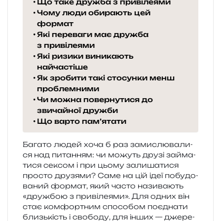
Що таке дружба з привілеями
Чому люди обирають цей
формат
Які переваги має дружба
з привілеями
Які ризики виникають
найчастіше
Як зробити такі стосунки менш
проблемними
Чи можна повернутися до
звичайної дружби
Що варто пам’ятати
Багато людей хоча б раз зами­слю­ва­ли­
ся над пита­н­ням: чи можуть друзі займа­
ти­ся сексом і при цьому зали­ша­ти­ся
про­сто дру­зя­ми? Саме на цій ідеї побу­до­
ва­ний фор­мат, який часто нази­ва­ють
«дру­жбою з при­ві­ле­я­ми». Для одних він
стає ком­фор­тним спосо­бом поєд­на­ти
близь­кість і сво­бо­ду, для інших — дже­ре­