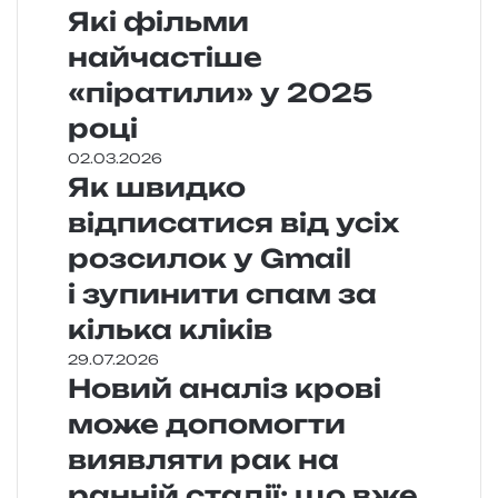
Які фільми
найчастіше
«піратили» у 2025
році
02.03.2026
Як швидко
відписатися від усіх
розсилок у Gmail
і зупинити спам за
кілька кліків
29.07.2026
Новий аналіз крові
може допомогти
виявляти рак на
ранній стадії: що вже