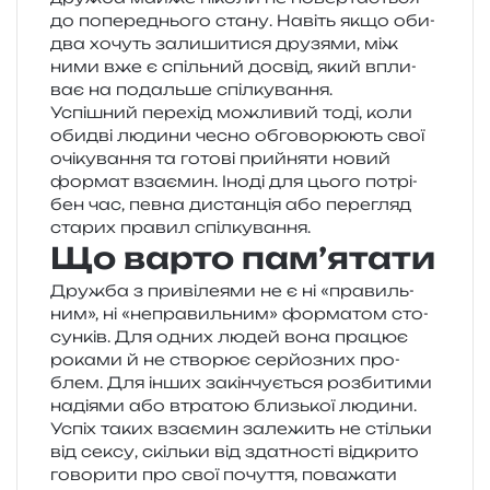
до попе­ре­дньо­го стану. Навіть якщо оби­
два хочуть зали­ши­ти­ся дру­зя­ми, між
ними вже є спіль­ний досвід, який впли­
ває на подаль­ше спілкування.
Успішний пере­хід можли­вий тоді, коли
оби­дві люди­ни чесно обго­во­рю­ють свої
очі­ку­ва­н­ня та гото­ві прийня­ти новий
фор­мат вза­є­мин. Іноді для цього потрі­
бен час, певна дистан­ція або пере­гляд
ста­рих пра­вил спілкування.
Що варто пам’ятати
Дружба з при­ві­ле­я­ми не є ні «пра­виль­
ним», ні «непра­виль­ним» фор­ма­том сто­
сун­ків. Для одних людей вона пра­цює
рока­ми й не ство­рює сер­йо­зних про­
блем. Для інших закін­чу­є­ться роз­би­ти­ми
наді­я­ми або втра­тою близь­кої людини.
Успіх таких вза­є­мин зале­жить не стіль­ки
від сексу, скіль­ки від зда­тно­сті від­кри­то
гово­ри­ти про свої почу­т­тя, пова­жа­ти