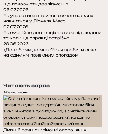
що показують дослідження
06.07.2026
Як упоратися з тривогою: чого можна
навчитися у Ліонеля Мессі
02.07.2026
Як емоційно дистанціюватися від людини
та коли це справді потрібно
28.06.2026
«До тебе чи до мене?»: як зробити секс
на одну ніч приємним спогадом
П
о
Н
п
а
е
с
Читають зараз
р
т
е
у
Абетка знань
д
п
н
н
я
а
с
с
т
т
Дивні й точні англійські слова, яких
о
о