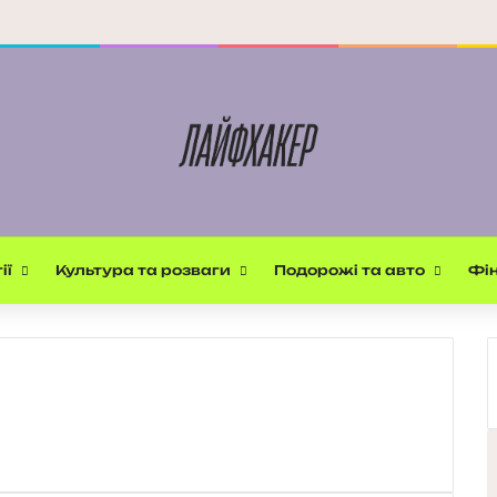
ії
Культура та розваги
Подорожі та авто
Фін