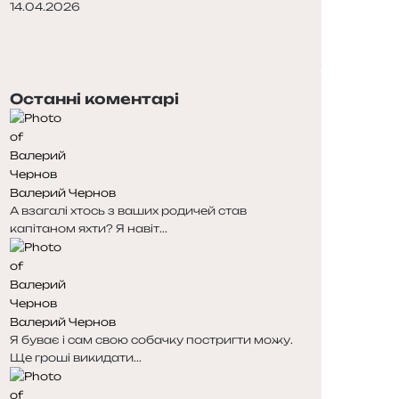
14.04.2026
П
о
Н
п
а
е
с
Останні коментарі
р
т
е
у
д
п
н
н
я
а
Валерий Чернов
с
с
А взагалі хтось з ваших родичей став
т
т
капітаном яхти? Я навіт...
о
о
р
р
і
і
н
н
к
к
Валерий Чернов
а
а
Я буває і сам свою собачку постригти можу.
Ще гроші викидати...