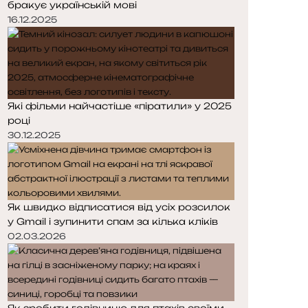
бракує українській мові
р
р
і
і
16.12.2025
н
н
к
к
а
а
Які фільми найчастіше «піратили» у 2025
році
30.12.2025
Як швидко відписатися від усіх розсилок
у Gmail і зупинити спам за кілька кліків
02.03.2026
Як зробити годівницю для птахів своїми