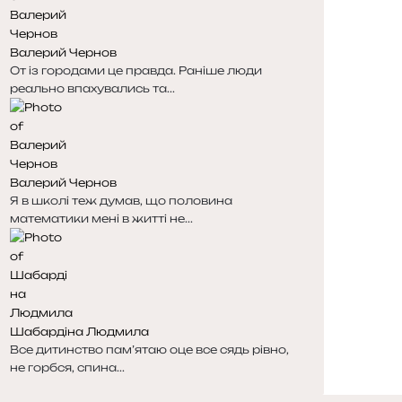
Валерий Чернов
От із городами це правда. Раніше люди
реально впахувались та...
Валерий Чернов
Я в школі теж думав, що половина
математики мені в житті не...
Шабардіна Людмила
Все дитинство пам’ятаю оце все сядь рівно,
не горбся, спина...