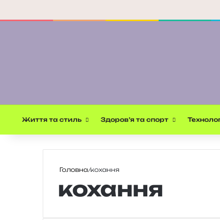
Життя та стиль
Здоров’я та спорт
Технолог
Головна
/
кохання
кохання