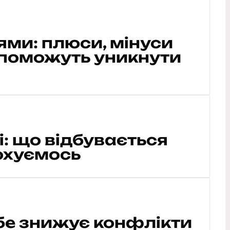
ями: плюси, мінуси
допоможуть уникнути
: що відбувається
кохуємось
ебе знижує конфлікти