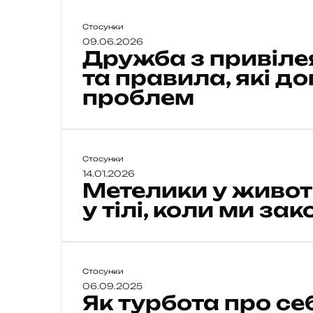
Д
Стосунки
р
09.06.2026
Дружба з привіле
у
ж
та правила, які 
б
проблем
а
з
п
р
М
Стосунки
и
е
14.01.2026
Метелики у животі
в
т
і
е
у тілі, коли ми за
л
л
е
и
я
к
м
и
Я
Стосунки
и
у
к
06.09.2025
:
Як турбота про с
т
п
ж