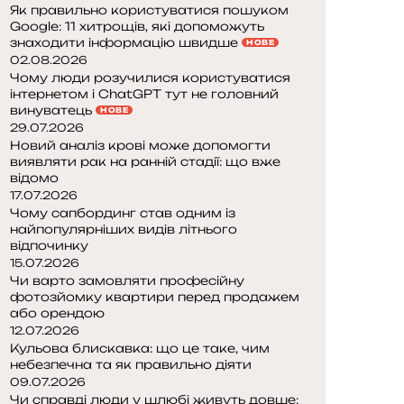
Як правильно користуватися пошуком
Google: 11 хитрощів, які допоможуть
знаходити інформацію швидше
НОВЕ
02.08.2026
Чому люди розучилися користуватися
інтернетом і ChatGPT тут не головний
винуватець
НОВЕ
29.07.2026
Новий аналіз крові може допомогти
виявляти рак на ранній стадії: що вже
відомо
17.07.2026
Чому сапбординг став одним із
найпопулярніших видів літнього
відпочинку
15.07.2026
Чи варто замовляти професійну
фотозйомку квартири перед продажем
або орендою
12.07.2026
Кульова блискавка: що це таке, чим
небезпечна та як правильно діяти
09.07.2026
Чи справді люди у шлюбі живуть довше: