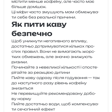
місти­ти менше кофе­ї­ну, але часто має
біль­ше домішок.
Ці міфи часто зму­шу­ють мам обме­жу­ва­
ти себе без реаль­ної причини.
Як пити каву
безпечно
Щоб уни­кну­ти нега­тив­но­го впли­ву,
доста­тньо дотри­му­ва­ти­ся кіль­кох про­
стих пра­вил. Вони не вима­га­ють жорс­
тких обме­жень, але зна­чно зни­жу­ють
ризики.
Починайте з неве­ли­кої кіль­ко­сті і спо­сте­
рі­гай­те за реа­кці­єю дитини
Пийте каву одра­зу після году­ва­н­ня — так
до насту­пно­го разу рівень кофе­ї­ну
знизиться
Не пере­ви­щуй­те реко­мен­до­ва­ну добо­
ву норму
Пийте доста­тньо води, щоб ком­пен­су­ва­
ти сечо­гін­ний ефект