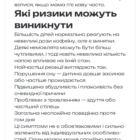
ва­ти­ся, якщо мама п’є каву часто.
Які ризики можуть
виникнути
Більшість дітей нор­маль­но реа­гу­ють на
неве­ли­кі дози кофе­ї­ну, але є виня­тки.
Деякі немов­ля­та можуть бути більш
чутли­ви­ми, і тоді навіть неве­ли­ка кіль­кість
напою впли­ває на їхній стан.
Найчастіші реа­кції вигля­да­ють так:
Порушення сну — дити­на довше заси­нає
або часті­ше прокидається
Підвищена збу­дли­вість і пла­кси­вість без
оче­ви­дної причини
Проблеми з трав­ле­н­ням — зду­т­тя або
часті­ший стілець
Загальна неспо­кій­на пове­дін­ка про­тя­
гом дня
Ці сим­пто­ми не є обов’язковими і силь­но
зале­жать від інди­ві­ду­аль­них осо­бли­во­
стей. Один малюк може спо­кій­но реа­гу­