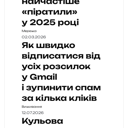
найчастіше
«піратили»
у 2025 році
Мережа
02.03.2026
Як швидко
відписатися від
усіх розсилок
у Gmail
і зупинити спам
за кілька кліків
Виживання
12.07.2026
Кульова