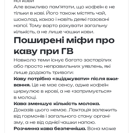
ної кави
Але важли­во пам’ятати, що кофе­їн є не
тіль­ки в каві. Його також містять чай,
шоко­лад, какао і навіть деякі газо­ва­ні
напої. Тому варто раху­ва­ти загаль­ну
кіль­кість, а не лише чашки кави.
Поширені міфи про
каву при ГВ
Навколо теми існує бага­то заста­рі­лих
або про­сто непра­виль­них уяв­лень, які
лише дода­ють тривоги:
Каву потрі­бно «зці­джу­ва­ти» після вжи­
ва­н­ня.
Це не має сенсу, адже кофе­їн
цир­ку­лює в крові, а не «затри­му­є­ться»
в молоці.
Кава змен­шує кіль­кість моло­ка.
Доказів цього немає. Лактація зале­жить
від гор­мо­нів і загаль­но­го стану орга­ні­
зму, а не від одні­єї чашки напою.
Розчинна кава без­пе­чні­ша.
Вона може