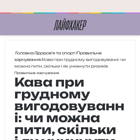
Меню
П
Головна
/
Здоров’я та спорт
/
Правильне
харчування
/
Кава при грудному вигодовуванні: чи
можна пити, скільки і як уникнути ризиків
Правильне харчування
Кава при
грудному
вигодовуванн
і: чи можна
пити, скільки