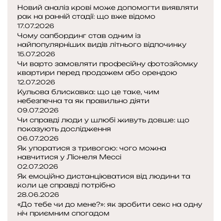
Новий аналіз крові може допомогти виявляти
рак на ранній стадії: що вже відомо
17.07.2026
Чому сапбординг став одним із
найпопулярніших видів літнього відпочинку
15.07.2026
Чи варто замовляти професійну фотозйомку
квартири перед продажем або орендою
12.07.2026
Кульова блискавка: що це таке, чим
небезпечна та як правильно діяти
09.07.2026
Чи справді люди у шлюбі живуть довше: що
показують дослідження
06.07.2026
Як упоратися з тривогою: чого можна
навчитися у Ліонеля Мессі
02.07.2026
Як емоційно дистанціюватися від людини та
коли це справді потрібно
28.06.2026
«До тебе чи до мене?»: як зробити секс на одну
ніч приємним спогадом