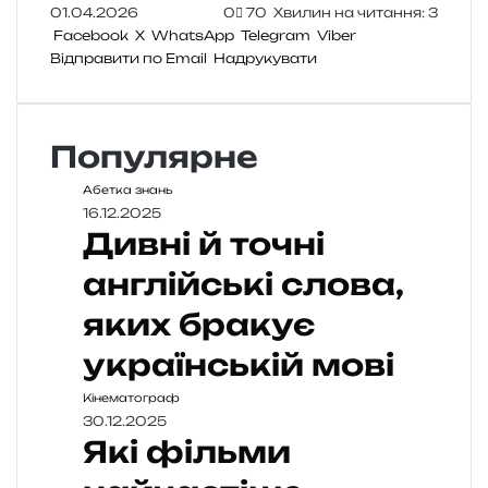
01.04.2026
0
70
Хвилин на читання: 3
Facebook
X
WhatsApp
Telegram
Viber
Відправити по Email
Надрукувати
Популярне
Абетка знань
16.12.2025
Дивні й точні
англійські слова,
яких бракує
українській мові
Кінематограф
30.12.2025
Які фільми