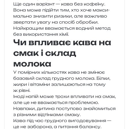
Ще один варі­ант — кава без кофе­ї­ну.
Вона може піді­йти тим, хто хоче макси­
маль­но зни­зи­ти ризи­ки, але важли­во
звер­та­ти увагу на спо­сіб оброб­ки.
Найкращим вва­жа­є­ться водний метод
без вико­ри­ста­н­ня хімії.
Чи впливає кава на
смак і склад
молока
У помір­них кіль­ко­стях кава не змі­нює
базо­вий склад гру­дно­го моло­ка. Білки,
жири і віта­мі­ни зали­ша­ю­ться на тому
ж рівні.
Іноді напій може трохи впли­ва­ти на смак,
але це не вва­жа­є­ться про­бле­мою.
Навпаки, дити­на посту­по­во зна­йо­ми­ться
з різни­ми від­тін­ка­ми смаку.
Кава під час гру­дно­го виго­до­ву­ва­н­ня —
це не забо­ро­на, а пита­н­ня балан­су.