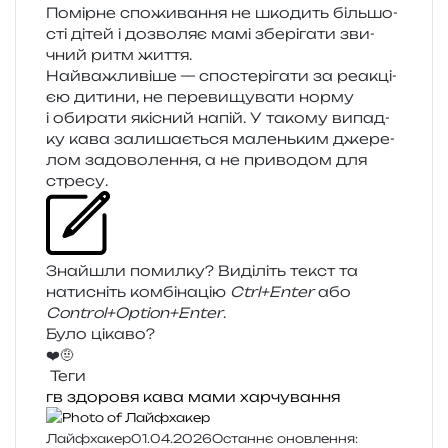
Помірне спо­жи­ва­н­ня не шко­дить біль­шо­
сті дітей і дозво­ляє мамі збе­рі­га­ти зви­
чний ритм життя.
Найважливіше — спо­сте­рі­га­ти за реа­кці­
єю дити­ни, не пере­ви­щу­ва­ти норму
і оби­ра­ти які­сний напій. У тако­му випад­
ку кава зали­ша­є­ться малень­ким дже­ре­
лом задо­во­ле­н­ня, а не при­во­дом для
стресу.
Знайшли помил­ку? Виділіть текст та
нати­сніть ком­бі­на­цію
Ctrl+Enter
або
Control+Option+Enter
.
Було цікаво?
❤️
🤨
Теги
гв
здоровя
кава
мами
харчування
Лайфхакер
01.04.2026
Останнє оновлення: