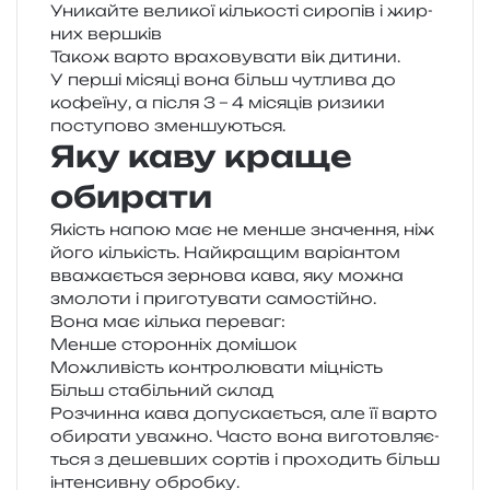
Уникайте вели­кої кіль­ко­сті сиро­пів і жир­
них вершків
Також варто вра­хо­ву­ва­ти вік дити­ни.
У перші міся­ці вона більш чутли­ва до
кофе­ї­ну, а після 3 – 4 міся­ців ризи­ки
посту­по­во зменшуються.
Яку каву краще
обирати
Якість напою має не менше зна­че­н­ня, ніж
його кіль­кість. Найкращим варі­ан­том
вва­жа­є­ться зер­но­ва кава, яку можна
змо­ло­ти і при­го­ту­ва­ти самостійно.
Вона має кіль­ка переваг:
Менше сто­рон­ніх домішок
Можливість кон­тро­лю­ва­ти міцність
Більш ста­біль­ний склад
Розчинна кава допу­ска­є­ться, але її варто
оби­ра­ти ува­жно. Часто вона виго­тов­ля­є­
ться з дешев­ших сор­тів і про­хо­дить більш
інтен­сив­ну обробку.