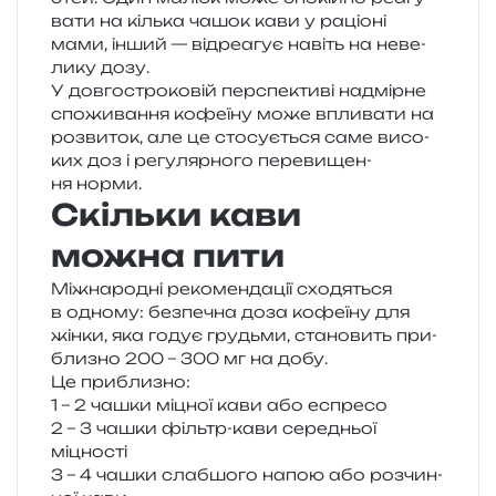
ва­ти на кіль­ка чашок кави у раціо­ні
мами, інший — від­ре­а­гує навіть на неве­
ли­ку дозу.
У дов­го­стро­ко­вій пер­спе­кти­ві надмір­не
спо­жи­ва­н­ня кофе­ї­ну може впли­ва­ти на
роз­ви­ток, але це сто­су­є­ться саме висо­
ких доз і регу­ляр­но­го пере­ви­ще­н­
ня норми.
Скільки кави
можна пити
Міжнародні реко­мен­да­ції схо­дя­ться
в одно­му: без­пе­чна доза кофе­ї­ну для
жінки, яка годує гру­дьми, ста­но­вить при­
бли­зно 200 – 300 мг на добу.
Це при­бли­зно:
1 – 2 чашки міцної кави або еспресо
2 – 3 чашки фільтр-кави сере­дньої
міцності
3 – 4 чашки слаб­шо­го напою або роз­чин­