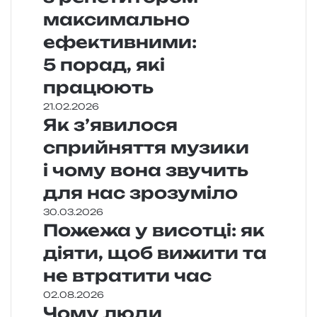
максимально
ефективними:
5 порад, які
працюють
21.02.2026
Як з’явилося
сприйняття музики
і чому вона звучить
для нас зрозуміло
30.03.2026
Пожежа у висотці: як
діяти, щоб вижити та
не втратити час
02.08.2026
Чому люди