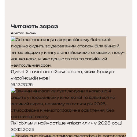
Попередня
сторінка
Наступна
сторінка
Читають зараз
Абетка знань
Дивні й точні англійські слова, яких бракує
українській мові
16.12.2025
Які фільми найчастіше «піратили» у 2025 році
30.12.2025