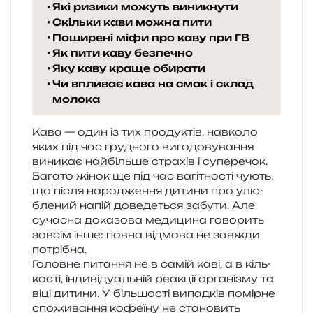
Які ризики можуть виникнути
Скільки кави можна пити
Поширені міфи про каву при ГВ
Як пити каву безпечно
Яку каву краще обирати
Чи впливає кава на смак і склад
молока
Кава — один із тих про­ду­ктів, нав­ко­ло
яких під час гру­дно­го виго­до­ву­ва­н­ня
вини­кає най­біль­ше стра­хів і супе­ре­чок.
Багато жінок ще під час вагі­тно­сті чують,
що після наро­дже­н­ня дити­ни про улю­
бле­ний напій дове­де­ться забу­ти. Але
суча­сна дока­зо­ва меди­ци­на гово­рить
зов­сім інше: повна від­мо­ва не зав­жди
потрібна.
Головне пита­н­ня не в самій каві, а в кіль­
ко­сті, інди­ві­ду­аль­ній реа­кції орга­ні­зму та
віці дити­ни. У біль­шо­сті випад­ків помір­не
спо­жи­ва­н­ня кофе­ї­ну не ста­но­вить