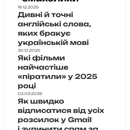
16.12.2025
Дивні й точні
англійські слова,
яких бракує
українській мові
30.12.2025
Які фільми
найчастіше
«піратили» у 2025
році
02.03.2026
Як швидко
відписатися від усіх
розсилок у Gmail
і зупинити спам за