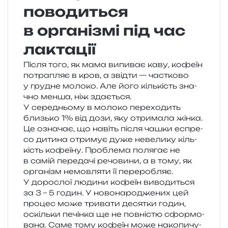
поводиться
в організмі під час
лактації
Після того, як мама випи­ває каву, кофе­їн
потра­пляє в кров, а звід­ти — час­тко­во
у гру­дне моло­ко. Але його кіль­кість зна­
чно менша, ніж здається.
У сере­дньо­му в моло­ко пере­хо­дить
близь­ко 1% від дози, яку отри­ма­ла жінка.
Це озна­чає, що навіть після чашки еспре­
со дити­на отри­мує дуже неве­ли­ку кіль­
кість кофе­ї­ну. Проблема поля­гає не
в самій пере­да­чі речо­ви­ни, а в тому, як
орга­нізм немов­ля­ти її переробляє.
У доро­слої люди­ни кофе­їн виво­ди­ться
за 3 – 5 годин. У ново­на­ро­дже­них цей
про­цес може три­ва­ти деся­тки годин,
оскіль­ки печін­ка ще не пов­ні­стю сфор­мо­
ва­на. Саме тому кофе­їн може нако­пи­чу­