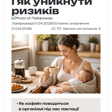
і як уникнути
ризиків
Лайфхакер
01.04.2026
Останнє оновлення:
01.04.2026
0
70
Хвилин на читання: 3
Як кофеїн поводиться
в організмі під час лактації