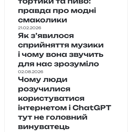
тортики та пиво:
правда про модні
смаколики
21.02.2026
Як з’явилося
сприйняття музики
і чому вона звучить
для нас зрозуміло
02.08.2026
Чому люди
розучилися
користуватися
інтернетом і ChatGPT
тут не головний
винуватець