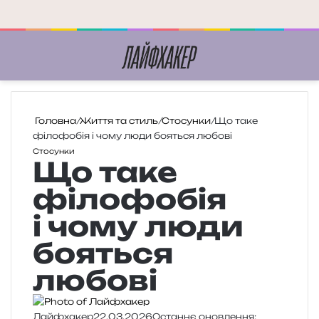
Меню
П
Головна
/
Життя та стиль
/
Стосунки
/
Що таке
філофобія і чому люди бояться любові
Стосунки
Що таке
філофобія
і чому люди
бояться
любові
Лайфхакер
22.03.2026
Останнє оновлення: