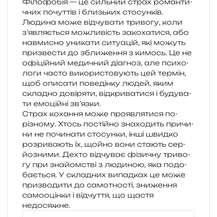
Філофобія — це силь­ний страх роман­ти­
чних почут­тів і близь­ких сто­сун­ків.
Людина може від­чу­ва­ти три­во­гу, коли
з’являється можли­вість зако­ха­ти­ся, або
нав­ми­сно уни­ка­ти ситу­а­цій, які можуть
при­зве­сти до збли­же­н­ня з кимось. Це не
офі­цій­ний меди­чний діа­гноз, але пси­хо­
ло­ги часто вико­ри­сто­ву­ють цей тер­мін,
щоб опи­са­ти пове­дін­ку людей, яким
скла­дно дові­ря­ти, від­кри­ва­ти­ся і буду­ва­
ти емо­цій­ні зв’язки.
Страх коха­н­ня може про­яв­ля­ти­ся по-
різно­му. Хтось постій­но зна­хо­дить при­чи­
ни не почи­на­ти сто­сун­ки, інші швид­ко
роз­ри­ва­ють їх, щойно вони ста­ють сер­
йо­зни­ми. Дехто від­чу­ває фізи­чну три­во­
гу при зна­йом­стві з люди­ною, яка подо­
ба­є­ться. У скла­дних випад­ках це може
при­зво­ди­ти до само­тно­сті, зни­же­н­ня
само­оцін­ки і від­чу­т­тя, що щастя
недосяжне.