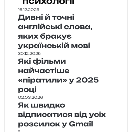
психології
16.12.2025
Дивні й точні
англійські слова,
яких бракує
українській мові
30.12.2025
Які фільми
найчастіше
«піратили» у 2025
році
02.03.2026
Як швидко
відписатися від усіх
розсилок у Gmail