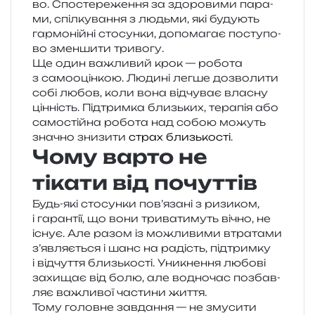
во. Спостереження за здо­ро­ви­ми пара­
ми, спіл­ку­ва­н­ня з людьми, які буду­ють
гар­мо­ній­ні сто­сун­ки, допо­ма­гає посту­по­
во змен­ши­ти тривогу.
Ще один важли­вий крок — робо­та
з само­оцін­кою. Людині легше дозво­ли­ти
собі любов, коли вона від­чу­ває вла­сну
цін­ність. Підтримка близь­ких, тера­пія або
само­стій­на робо­та над собою можуть
зна­чно зни­зи­ти
страх близькості
.
Чому варто не
тікати від почуттів
Будь-які сто­сун­ки пов’язані з ризи­ком,
і гаран­тії, що вони три­ва­ти­муть вічно, не
існує. Але разом із можли­ви­ми втра­та­ми
з’являється і шанс на радість, під­трим­ку
і від­чу­т­тя близь­ко­сті. Уникнення любо­ві
захи­щає від болю, але водно­час позбав­
ляє важли­вої части­ни життя.
Тому голов­не зав­да­н­ня — не зму­си­ти