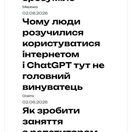
Мережа
02.08.2026
Чому люди
розучилися
користуватися
інтернетом
і ChatGPT тут не
головний
винуватець
Освіта
02.06.2026
Як зробити
заняття