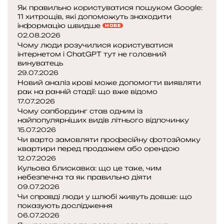
Як правильно користуватися пошуком Google:
11 хитрощів, які допоможуть знаходити
інформацію швидше
НОВЕ
02.08.2026
Чому люди розучилися користуватися
інтернетом і ChatGPT тут не головний
винуватець
29.07.2026
Новий аналіз крові може допомогти виявляти
рак на ранній стадії: що вже відомо
17.07.2026
Чому сапбординг став одним із
найпопулярніших видів літнього відпочинку
15.07.2026
Чи варто замовляти професійну фотозйомку
квартири перед продажем або орендою
12.07.2026
Кульова блискавка: що це таке, чим
небезпечна та як правильно діяти
09.07.2026
Чи справді люди у шлюбі живуть довше: що
показують дослідження
06.07.2026