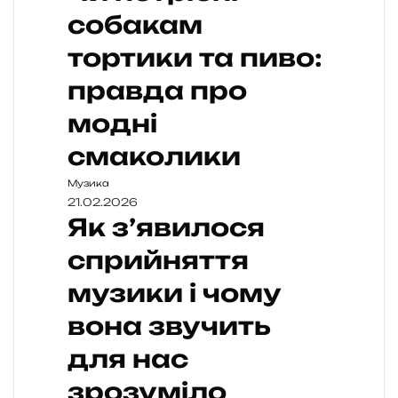
собакам
тортики та пиво:
правда про
модні
смаколики
Музика
21.02.2026
Як з’явилося
сприйняття
музики і чому
вона звучить
для нас
зрозуміло