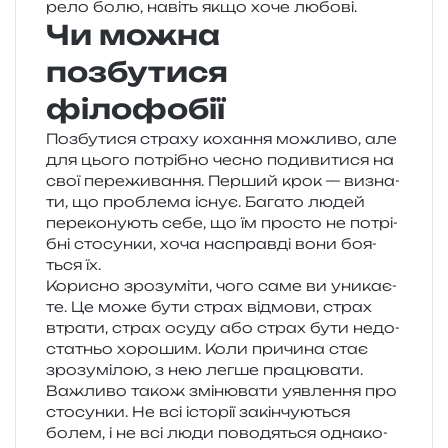
ре­ло болю, навіть якщо хоче любові.
Чи можна
позбутися
філофобії
Позбутися стра­ху коха­н­ня можли­во, але
для цього потрі­бно чесно поди­ви­ти­ся на
свої пере­жи­ва­н­ня. Перший крок — визна­
ти, що про­бле­ма існує. Багато людей
пере­ко­ну­ють себе, що їм про­сто не потрі­
бні сто­сун­ки, хоча насправ­ді вони боя­
ться їх.
Корисно зро­зу­мі­ти, чого саме ви уни­ка­є­
те. Це може бути страх від­мо­ви, страх
втра­ти, страх осуду або страх бути недо­
ста­тньо хоро­шим. Коли при­чи­на стає
зро­зумі­лою, з нею легше працювати.
Важливо також змі­ню­ва­ти уяв­ле­н­ня про
сто­сун­ки. Не всі істо­рії закін­чу­ю­ться
болем, і не всі люди пово­дя­ться одна­ко­