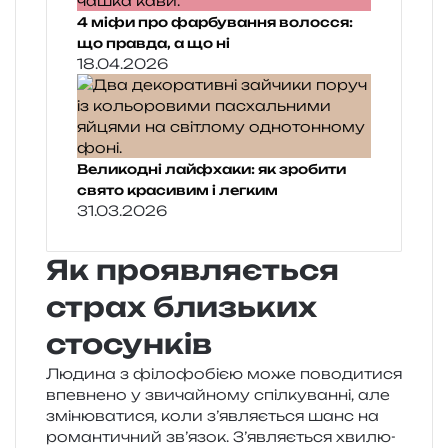
4 міфи про фарбування волосся:
що правда, а що ні
18.04.2026
Великодні лайфхаки: як зробити
свято красивим і легким
31.03.2026
Як проявляється
страх близьких
стосунків
Людина з філо­фо­бі­єю може пово­ди­ти­ся
впев­не­но у зви­чай­но­му спіл­ку­ван­ні, але
змі­ню­ва­ти­ся, коли з’являється шанс на
роман­ти­чний зв’язок. З’являється хви­лю­