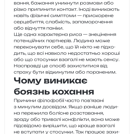
ва­н­ня, бажа­н­ня уни­кну­ти роз­мо­ви або
різко при­пи­ни­ти кон­такт. Іноді вини­ка­ють
навіть фізи­чні сим­пто­ми — при­ско­ре­не
сер­це­би­т­тя, слаб­кість, запа­мо­ро­че­н­ня
або від­чу­т­тя паніки.
Ще одна хара­ктер­на риса — зне­ці­не­н­ня
потен­цій­них пар­тне­рів. Людина може
пере­ко­ну­ва­ти себе, що їй ніхто не під­хо­
дить, що всі нав­ко­ло недо­ста­тньо хоро­ші
або що сто­сун­ки вза­га­лі не мають сенсу.
Насправді це спо­сіб захи­сти­ти­ся від
стра­ху бути від­ки­ну­тим або пораненим.
Чому виникає
боязнь кохання
Причини філо­фо­бії часто пов’язані
з мину­лим досві­дом. Якщо рані­ше люди­
на пере­жи­ла болі­сне роз­ста­ва­н­ня,
зраду або три­ва­лі кон­флі­кти, вона може
під­сві­до­мо вирі­ши­ти, що краще вза­га­лі
не всту­па­ти у сто­сун­ки. Так пра­цює захи­