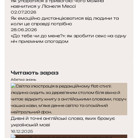
Як упоратися з тривогою: чого можна
навчитися у Ліонеля Мессі
02.07.2026
Як емоційно дистанціюватися від людини та
коли це справді потрібно
28.06.2026
«До тебе чи до мене?»: як зробити секс на одну
ніч приємним спогадом
Попередня
сторінка
Наступна
сторінка
Читають зараз
Абетка знань
Дивні й точні англійські слова, яких бракує
українській мові
16.12.2025