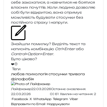
себе зако­ха­ти­ся, а навчи­ти­ся не боя­ти­ся
вла­сних почут­тів. Коли люди­на дозво­ляє
собі бути від­кри­тою, вона отри­мує
можли­вість буду­ва­ти сто­сун­ки без
постій­но­го стра­ху і напруги.
Знайшли помил­ку? Виділіть текст та
нати­сніть ком­бі­на­цію
Ctrl+Enter
або
Control+Option+Enter
.
Було цікаво?
❤️
🤨
Теги
любов
психологія
стосунки
тривога
філофобія
Лайфхакер
22.03.2026
Останнє оновлення:
22.03.2026
0
61
Хвилин на читання: 2
Facebook
X
WhatsApp
Telegram
Viber
Відправити по Email
Надрукувати