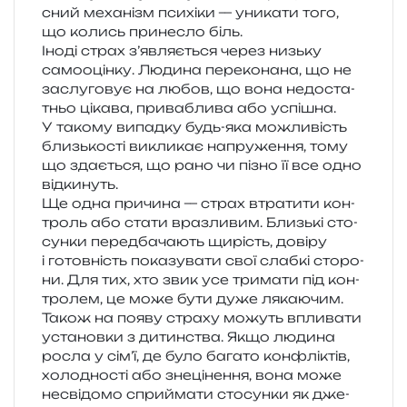
сний меха­нізм пси­хі­ки — уни­ка­ти того,
що колись при­не­сло біль.
Іноді страх з’являється через низь­ку
само­оцін­ку. Людина пере­ко­на­на, що не
заслу­го­вує на любов, що вона недо­ста­
тньо ціка­ва, при­ва­бли­ва або успі­шна.
У тако­му випад­ку будь-яка можли­вість
близь­ко­сті викли­кає напру­же­н­ня, тому
що зда­є­ться, що рано чи пізно її все одно
відкинуть.
Ще одна при­чи­на — страх втра­ти­ти кон­
троль або стати вра­зли­вим. Близькі сто­
сун­ки перед­ба­ча­ють щирість, дові­ру
і готов­ність пока­зу­ва­ти свої слаб­кі сто­ро­
ни. Для тих, хто звик усе три­ма­ти під кон­
тро­лем, це може бути дуже лякаючим.
Також на появу стра­ху можуть впли­ва­ти
уста­нов­ки з дитин­ства. Якщо люди­на
росла у сім’ї, де було бага­то кон­флі­ктів,
холо­дно­сті або зне­ці­не­н­ня, вона може
несві­до­мо спри­йма­ти сто­сун­ки як дже­