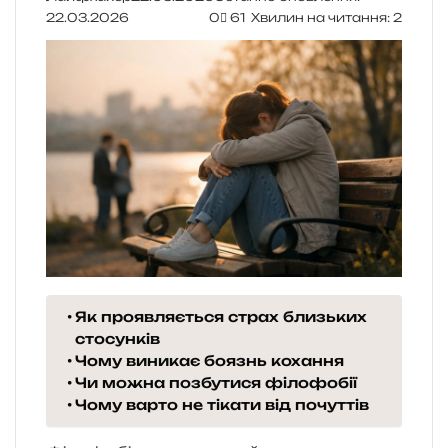
22.03.2026
0
61
Хвилин на читання: 2
Як проявляється страх близьких
стосунків
Чому виникає боязнь кохання
Чи можна позбутися філофобії
Чому варто не тікати від почуттів