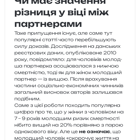
Чи має значення
різниця у віці між
партнерами
Таке при­пу­ще­н­ня існує, але саме тут
попу­ляр­ні стат­ті часто пере­біль­шу­ють
силу дока­зів. Дослідження на дан­ських
реє­стро­вих даних, опу­блі­ко­ва­не 2010
року, пові­дом­ля­ло: для чоло­ві­ків молод­
ша пар­тнер­ка асо­ці­ю­ва­ла­ся з ниж­чою
смер­тні­стю, тоді як для жінок молод­ший
пар­тнер — із вищою. Після вра­ху­ва­н­ня
части­ни соці­аль­но-еко­но­мі­чних чин­ни­ків
загаль­ний висно­вок авто­рів зали­шав­ся
подібним.
Саме з цієї робо­ти похо­дить попу­ляр­на
цифра про те, що у жінки з чоло­ві­ком на
7 – 9 років молод­шим ризик смер­тно­сті
ніби­то вищий на 20% порів­ня­но з парою
одна­ко­во­го віку. Але це
не озна­чає
, що
молод­ший чоло­вік «ско­ро­чує життя на