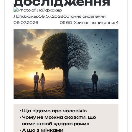
дослідження
Лайфхакер
09.07.2026
Останнє оновлення:
09.07.2026
0
60
Хвилин на читання: 4
Що відомо про чоловіків
Чому не можна сказати, що
саме шлюб «додає роки»
А що з жінками