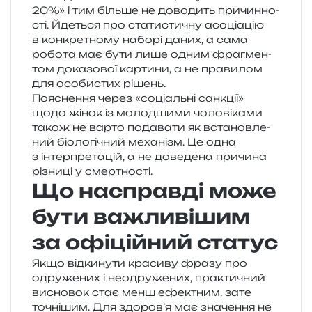
20%» і тим біль­ше не дово­дить при­чин­но­
сті. Йдеться про ста­ти­сти­чну асо­ці­а­цію
в кон­кре­тно­му набо­рі даних, а сама
робо­та має бути лише одним фра­гмен­
том дока­зо­вої кар­ти­ни, а не пра­ви­лом
для осо­би­стих рішень.
Пояснення через «соці­аль­ні сан­кції»
щодо жінок із молод­ши­ми чоло­ві­ка­ми
також не варто пода­ва­ти як вста­нов­ле­
ний біо­ло­гі­чний меха­нізм. Це одна
з інтер­пре­та­цій, а не дове­де­на при­чи­на
різни­ці у смертності.
Що насправді може
бути важливішим
за офіційний статус
Якщо від­ки­ну­ти кра­си­ву фразу про
одру­же­них і нео­дру­же­них, пра­кти­чний
висно­вок стає менш ефе­ктним, зате
точні­шим. Для здоров’я має зна­че­н­ня не