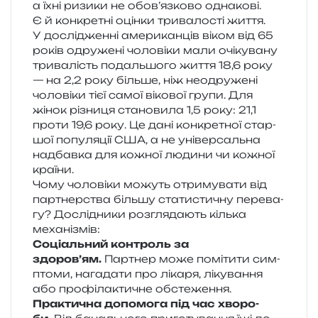
а їхні ризи­ки не обов’язково однакові.
Є й кон­кре­тні оцін­ки три­ва­ло­сті життя.
У дослі­джен­ні аме­ри­кан­ців віком від 65
років одру­же­ні чоло­ві­ки мали очі­ку­ва­ну
три­ва­лість подаль­шо­го життя 18,6 року
— на 2,2 року біль­ше, ніж нео­дру­же­ні
чоло­ві­ки тієї самої віко­вої групи. Для
жінок різни­ця ста­но­ви­ла 1,5 року: 21,1
проти 19,6 року. Це дані кон­кре­тної стар­
шої попу­ля­ції США, а не уні­вер­саль­на
надбав­ка для кожної люди­ни чи кожної
країни.
Чому чоло­ві­ки можуть отри­му­ва­ти від
пар­тнер­ства біль­шу ста­ти­сти­чну пере­ва­
гу? Дослідники роз­гля­да­ють кіль­ка
механізмів:
Соціальний кон­троль за
здоров’ям.
Партнер може помі­ти­ти сим­
пто­ми, нага­да­ти про ліка­ря, ліку­ва­н­ня
або про­фі­ла­кти­чне обстеження.
Практична допо­мо­га під час хво­ро­