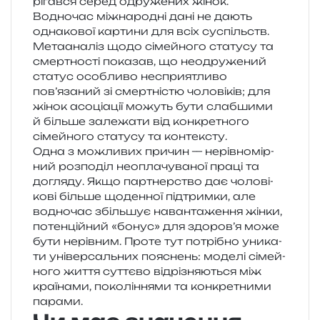
рі­гав­ся серед одру­же­них жінок.
Водночас між­на­ро­дні дані не дають
одна­ко­вої кар­ти­ни для всіх суспільств.
Метааналіз щодо сімей­но­го ста­ту­су та
смер­тно­сті пока­зав, що нео­дру­же­ний
ста­тус осо­бли­во неспри­я­тли­во
пов’язаний зі смер­тні­стю чоло­ві­ків; для
жінок асо­ці­а­ції можуть бути слаб­ши­ми
й біль­ше зале­жа­ти від кон­кре­тно­го
сімей­но­го ста­ту­су та контексту.
Одна з можли­вих при­чин — нерів­но­мір­
ний роз­по­діл неопла­чу­ва­ної праці та
догля­ду. Якщо пар­тнер­ство дає чоло­ві­
ко­ві біль­ше щоден­ної під­трим­ки, але
водно­час збіль­шує наван­та­же­н­ня жінки,
потен­цій­ний «бонус» для здоров’я може
бути нерів­ним. Проте тут потрі­бно уни­ка­
ти уні­вер­саль­них пояснень: моде­лі сімей­
но­го життя сут­тє­во від­рі­зня­ю­ться між
кра­ї­на­ми, поко­лі­н­ня­ми та кон­кре­тни­ми
парами.