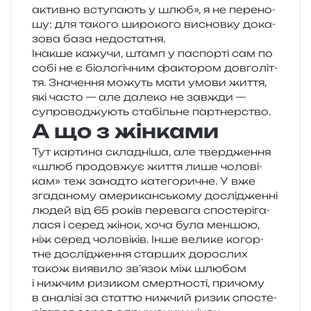
актив­но всту­па­ють у шлюб», я не пере­но­
шу: для тако­го широ­ко­го виснов­ку дока­
зо­ва база недостатня.
Інакше кажу­чи, штамп у паспор­ті сам по
собі не є біо­ло­гі­чним факто­ром дов­го­лі­т­
тя. Значення можуть мати умови життя,
які часто — але дале­ко не зав­жди —
супро­во­джу­ють ста­біль­не партнерство.
А що з жінками
Тут кар­ти­на скла­дні­ша, але твер­дже­н­ня
«шлюб про­дов­жує життя лише чоло­ві­
кам» теж занад­то кате­го­ри­чне. У вже
зга­да­но­му аме­ри­кан­сько­му дослі­джен­ні
людей від 65 років пере­ва­га спо­сте­рі­га­
ла­ся і серед жінок, хоча була мен­шою,
ніж серед чоло­ві­ків. Інше вели­ке когор­
тне дослі­дже­н­ня стар­ших доро­слих
також вияви­ло зв’язок між шлю­бом
і ниж­чим ризи­ком смер­тно­сті, при­чо­му
в ана­лі­зі за ста­т­тю ниж­чий ризик спо­сте­