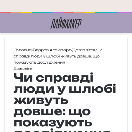
Меню
П
Головна
/
Здоров’я та спорт
/
Довголіття
/
Чи
справді люди у шлюбі живуть довше: що
показують дослідження
Довголіття
Чи справді
люди у шлюбі
живуть
довше: що
показують