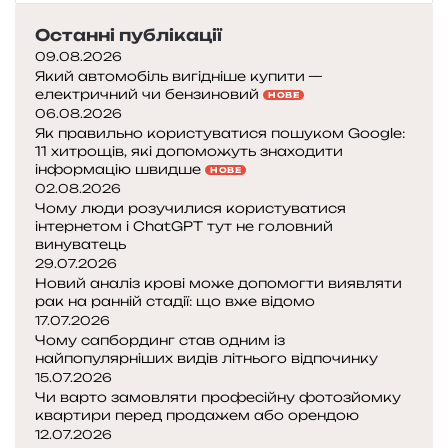
Останні публікації
09.08.2026
Який автомобіль вигідніше купити —
електричний чи бензиновий
НОВЕ
06.08.2026
Як правильно користуватися пошуком Google:
11 хитрощів, які допоможуть знаходити
інформацію швидше
НОВЕ
02.08.2026
Чому люди розучилися користуватися
інтернетом і ChatGPT тут не головний
винуватець
29.07.2026
Новий аналіз крові може допомогти виявляти
рак на ранній стадії: що вже відомо
17.07.2026
Чому сапбординг став одним із
найпопулярніших видів літнього відпочинку
15.07.2026
Чи варто замовляти професійну фотозйомку
квартири перед продажем або орендою
12.07.2026