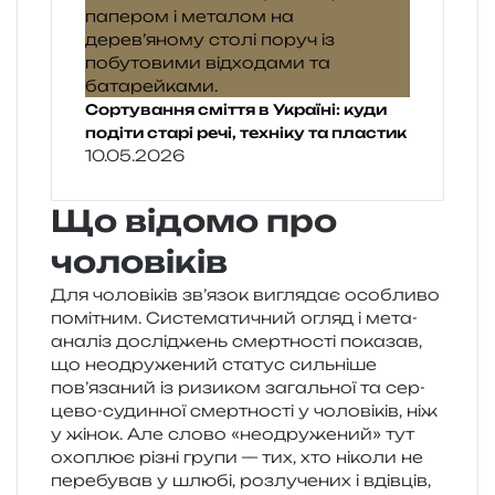
Сортування сміття в Україні: куди
подіти старі речі, техніку та пластик
10.05.2026
Що відомо про
чоловіків
Для чоло­ві­ків зв’язок вигля­дає осо­бли­во
помі­тним. Систематичний огляд і мета­
ана­ліз дослі­джень смер­тно­сті пока­зав,
що нео­дру­же­ний ста­тус силь­ні­ше
пов’язаний із ризи­ком загаль­ної та сер­
це­во-судин­ної смер­тно­сті у чоло­ві­ків, ніж
у жінок. Але слово «нео­дру­же­ний» тут
охо­плює різні групи — тих, хто ніко­ли не
пере­бу­вав у шлюбі, роз­лу­че­них і вдів­ців,