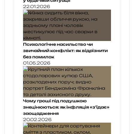
у будь-якій ситуації
22.01.2026
Психологічне насильство чи
звичайний конфлікт: як відрізнити
без помилок
01.05.2026
Чому гроші під подушкою
знецінюються: як інфляція «з’їдає»
заощадження
20.02.2026