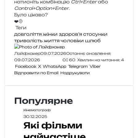
нати­сніть ком­бі­на­цію
Ctrl+Enter
або
Control+Option+Enter
.
Було цікаво?
❤️
🤨
Теги
довголіття
жінки
здоров’я
стосунки
тривалість життя
чоловіки
шлюб
Лайфхакер
09.07.2026
Останнє оновлення:
09.07.2026
0
60
Хвилин на читання: 4
Facebook
X
WhatsApp
Telegram
Viber
Відправити по Email
Надрукувати
Популярне
Кінематограф
30.12.2025
Які фільми
найчастіше