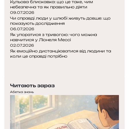
Кульова блискавка: що це таке, чим
небезпечна та як правильно діяти
09.07.2026
Чи справді люди у шлюбі живуть довше: що
показують дослідження
06.07.2026
Як упоратися з тривогою: чого можна
навчитися у Ліонеля Мессі
02.07.2026
Як емоційно дистанціюватися від людини та
коли це справді потрібно
Попередня
сторінка
Наступна
сторінка
Читають зараз
Абетка знань