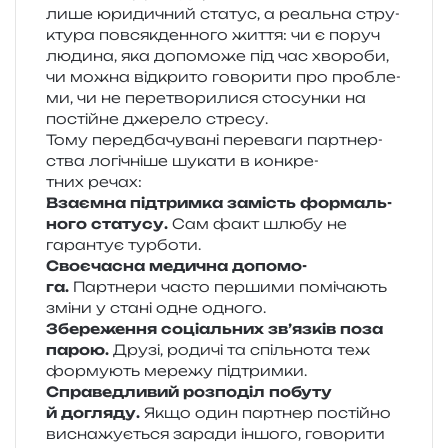
лише юри­ди­чний ста­тус, а реаль­на стру­
кту­ра пов­сяк­ден­но­го життя: чи є поруч
люди­на, яка допо­мо­же під час хво­ро­би,
чи можна від­кри­то гово­ри­ти про про­бле­
ми, чи не пере­тво­ри­ли­ся сто­сун­ки на
постій­не дже­ре­ло стресу.
Тому перед­ба­чу­ва­ні пере­ва­ги пар­тнер­
ства логі­чні­ше шука­ти в кон­кре­
тних речах:
Взаємна під­трим­ка замість фор­маль­
но­го ста­ту­су.
Сам факт шлюбу не
гаран­тує турботи.
Своєчасна меди­чна допо­мо­
га.
Партнери часто пер­ши­ми помі­ча­ють
зміни у стані одне одного.
Збереження соці­аль­них зв’язків поза
парою.
Друзі, роди­чі та спіль­но­та теж
фор­му­ють мере­жу підтримки.
Справедливий роз­по­діл побу­ту
й догля­ду.
Якщо один пар­тнер постій­но
висна­жу­є­ться зара­ди іншо­го, гово­ри­ти