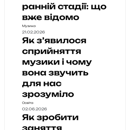
ранній стадії: що
вже відомо
Музика
21.02.2026
Як з’явилося
сприйняття
музики і чому
вона звучить
для нас
зрозуміло
Освіта
02.06.2026
Як зробити
заняття