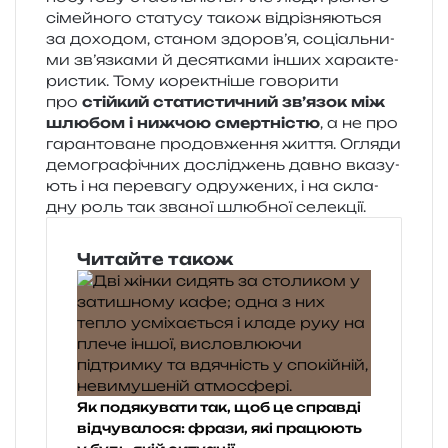
сімей­но­го ста­ту­су також від­рі­зня­ю­ться
за дохо­дом, ста­ном здоров’я, соці­аль­ни­
ми зв’язками й деся­тка­ми інших хара­кте­
ри­стик. Тому коре­ктні­ше гово­ри­ти
про
стій­кий ста­ти­сти­чний зв’язок між
шлю­бом і ниж­чою смер­тні­стю
, а не про
гаран­то­ва­не про­дов­же­н­ня життя. Огляди
демо­гра­фі­чних дослі­джень давно вка­зу­
ють і на пере­ва­гу одру­же­них, і на скла­
дну роль так зва­ної шлю­бної селекції.
Читайте також
Як подякувати так, щоб це справді
відчувалося: фрази, які працюють