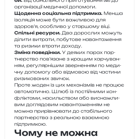
би.
Від баналь­но­го при­го­ту­ва­н­ня їжі до
орга­ні­за­ції меди­чної допомоги.
Щоденна соці­аль­на під­трим­ка.
Менша
ізо­ля­ція може бути важли­вою для
здоров’я, осо­бли­во у стар­шо­му віці.
Спільні ресур­си.
Два доро­слих можуть
діли­ти витра­ти, побу­то­ве наван­та­же­н­ня
та ризи­ки втра­ти доходу.
Зміна пове­дін­ки.
У деяких парах пар­
тнер­ство пов’язане з кра­щим хар­чу­ва­н­
ням, регу­ляр­ні­шим звер­не­н­ням по меди­
чну допо­мо­гу або від­мо­вою від части­ни
ризи­ко­ва­них звичок.
Проте жоден із цих меха­ні­змів не пра­цює
авто­ма­ти­чно. Шлюб із постій­ни­ми кон­
флі­кта­ми, насиль­ством або висна­жли­
вим догля­до­вим наван­та­же­н­ням не
можна при­рів­ню­ва­ти до ста­біль­но­го
пар­тнер­ства з реаль­ною вза­єм­ною
підтримкою.
Чому не можна