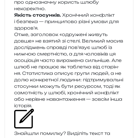
про одно­зна­чну користь шлюбу
некоректно.
Якість сто­сун­ків.
Хронічний кон­флікт
і без­пе­ка — прин­ци­по­во різні умови для
здоров’я.
Отже, заго­ло­вок «одру­же­ні живуть
довше» не взя­тий зі стелі. Великий масив
дослі­джень справ­ді пов’язує шлюб із
ниж­чою смер­тні­стю, а для чоло­ві­ків ця
асо­ці­а­ція часто вира­же­на силь­ні­ше. Але
шлюб не пра­цює як табле­тка від ста­рі­н­
ня. Статистика опи­сує групи людей, а не
долю кон­кре­тної люди­ни: під­три­му­валь­ні
сто­сун­ки можуть бути ресур­сом, тоді як
само­тність у шлюбі, хро­ні­чний кон­флікт
або нерів­не наван­та­же­н­ня — зов­сім інша
історія.
Знайшли помил­ку? Виділіть текст та