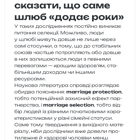
сказати, що саме
шлюб «додає роки»
У таких дослі­дже­н­нях постій­но вини­кає
пита­н­ня селе­кції. Можливо, люди
у шлюбі живуть довше не лише через
самі сто­сун­ки, а тому, що до ста­біль­них
сою­зів часті­ше потра­пля­ють або довше
в них зали­ша­ю­ться люди з пев­ни­ми
пере­ва­га­ми — кра­щим здоров’ям, ста­
біль­ні­шим дохо­дом чи інши­ми
ресурсами.
Наукова літе­ра­ту­ра справ­ді роз­гля­дає
оби­два поясне­н­ня:
marriage protection
,
тобто потен­цій­ний захи­сний ефект пар­
тнер­ства, і
marriage selection
, тобто від­
бір людей із різни­ми поча­тко­ви­ми хара­
кте­ри­сти­ка­ми у різні сімей­ні ста­ту­си.
Саме тому твер­дже­н­ня з вихі­дно­го мате­
рі­а­лу, ніби дослі­дни­ки вже дове­ли про­
ти­ле­жне й «здо­ро­ві чоло­ві­ки менш