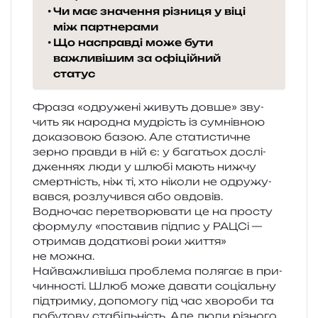
Чи має значення різниця у віці
між партнерами
Що насправді може бути
важливішим за офіційний
статус
Фраза «одру­же­ні живуть довше» зву­
чить як наро­дна мудрість із сум­нів­ною
дока­зо­вою базою. Але ста­ти­сти­чне
зерно прав­ди в ній є: у бага­тьох дослі­
дже­н­нях люди у шлюбі мають нижчу
смер­тність, ніж ті, хто ніко­ли не одру­жу­
вав­ся, роз­лу­чив­ся або овдо­вів.
Водночас пере­тво­рю­ва­ти це на про­сту
фор­му­лу «поста­вив під­пис у РАЦСі —
отри­мав дода­тко­ві роки життя»
не можна.
Найважливіша про­бле­ма поля­гає в при­
чин­но­сті. Шлюб може дава­ти соці­аль­ну
під­трим­ку, допо­мо­гу під час хво­ро­би та
побу­то­ву ста­біль­ність. Але люди різно­го