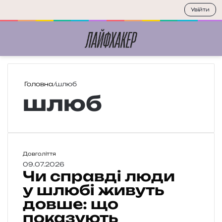
Увійти
Меню
П
Головна
/
шлюб
шлюб
Ч
Довголіття
и
09.07.2026
Чи справді люди
с
п
у шлюбі живуть
р
довше: що
а
показують
в