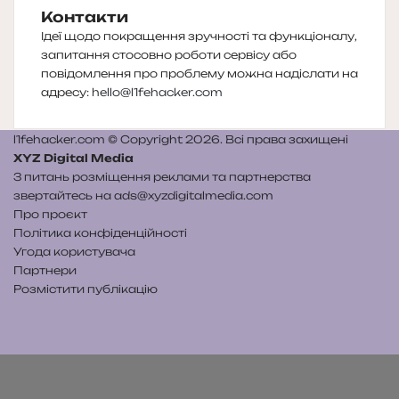
Контакти
Ідеї щодо покращення зручності та функціоналу,
запитання стосовно роботи сервісу або
повідомлення про проблему можна надіслати на
адресу:
hello@l1fehacker.com
l1fehacker.com © Copyright 2026. Всі права захищені
XYZ Digital Media
З питань розміщення реклами та партнерства
звертайтесь на
ads@xyzdigitalmedia.com
Про проєкт
Політика конфіденційності
Угода користувача
Партнери
Розмістити публікацію
Telegram
Patreon
RSS
e-
Читайте
mail
нас