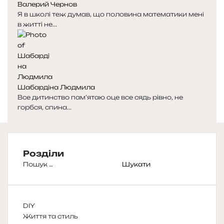
Валерий Чернов
Я в школі теж думав, що половина математики мені
в житті не...
Шабардіна Людмила
Все дитинство пам’ятаю оце все сядь рівно, не
горбся, спина...
Розділи
Пошук:
DIY
Життя та стиль