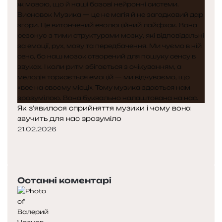
Як з’явилося сприйняття музики і чому вона
звучить для нас зрозуміло
21.02.2026
П
о
Н
п
а
е
с
Останні коментарі
р
т
е
у
д
п
н
н