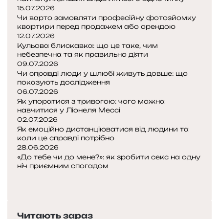
в
15.07.2026
ш
Чи варто замовляти професійну фотозйомку
е
квартири перед продажем або орендою
:
12.07.2026
щ
Кульова блискавка: що це таке, чим
о
небезпечна та як правильно діяти
п
09.07.2026
о
Чи справді люди у шлюбі живуть довше: що
показують дослідження
к
06.07.2026
а
Як упоратися з тривогою: чого можна
з
навчитися у Ліонеля Мессі
у
02.07.2026
ю
Як емоційно дистанціюватися від людини та
т
коли це справді потрібно
ь
28.06.2026
д
«До тебе чи до мене?»: як зробити секс на одну
о
ніч приємним спогадом
П
с
о
Н
л
п
а
і
е
с
д
Читають зараз
р
т
ж