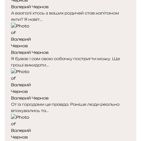
я
а
Валерий Чернов
с
с
А взагалі хтось з ваших родичей став капітаном
т
т
яхти? Я навіт...
о
о
р
р
і
і
н
н
к
к
Валерий Чернов
а
а
Я буває і сам свою собачку постригти можу. Ще
гроші викидати...
Валерий Чернов
От із городами це правда. Раніше люди реально
впахувались та...