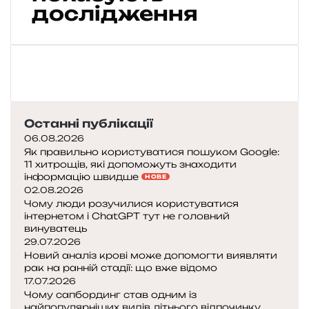
д
дослідження
і
л
ю
д
и
у
Останні публікації
ш
л
06.08.2026
ю
Як правильно користуватися пошуком Google:
11 хитрощів, які допоможуть знаходити
б
інформацію швидше
НОВЕ
і
02.08.2026
ж
Чому люди розучилися користуватися
и
інтернетом і ChatGPT тут не головний
в
винуватець
у
29.07.2026
т
Новий аналіз крові може допомогти виявляти
ь
рак на ранній стадії: що вже відомо
17.07.2026
д
Чому сапбординг став одним із
о
найпопулярніших видів літнього відпочинку