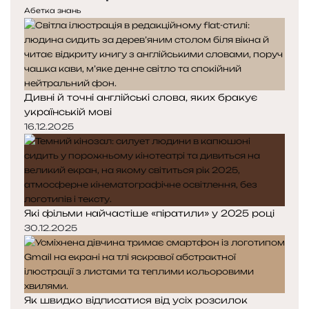
е
у
е
Абетка знань
д
п
н
н
н
н
я
а
я
с
с
т
т
Дивні й точні англійські слова, яких бракує
о
о
українській мові
р
р
і
і
16.12.2025
н
н
к
к
а
а
Які фільми найчастіше «піратили» у 2025 році
30.12.2025
Як швидко відписатися від усіх розсилок