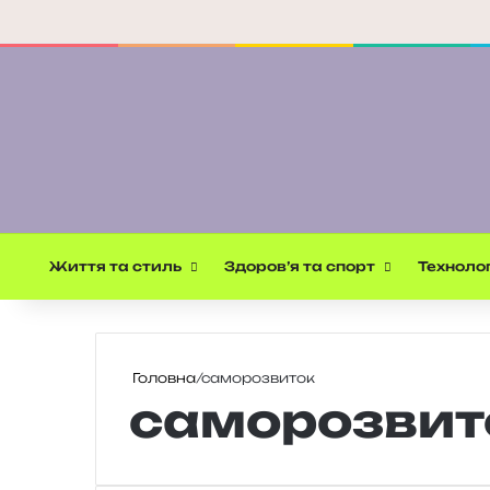
Життя та стиль
Здоров’я та спорт
Технолог
Головна
/
саморозвиток
саморозвит