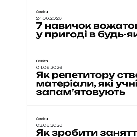
7
Освіта
н
24.06.2026
7 навичок вожатог
а
в
у пригоді в будь-я
и
ч
о
к
Я
Освіта
в
к
04.06.2026
о
Як репетитору ст
р
ж
е
матеріали, які учн
а
п
т
запам’ятовують
е
о
т
г
и
о
т
,
о
Я
Освіта
я
р
к
02.06.2026
к
Як зробити занят
у
з
і