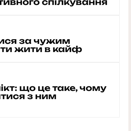
тивного спілкування
тися за чужим
ати жити в кайф
кт: що це таке, чому
итися з ним