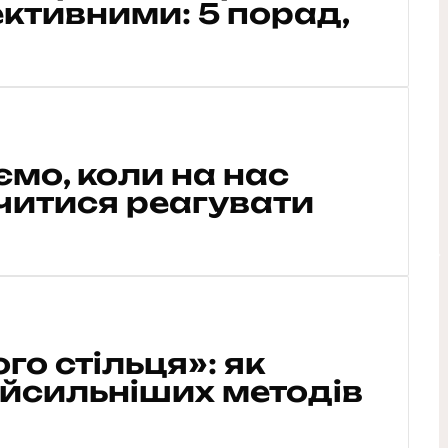
тивними: 5 порад,
мо, коли на нас
вчитися реагувати
го стільця»: як
айсильніших методів