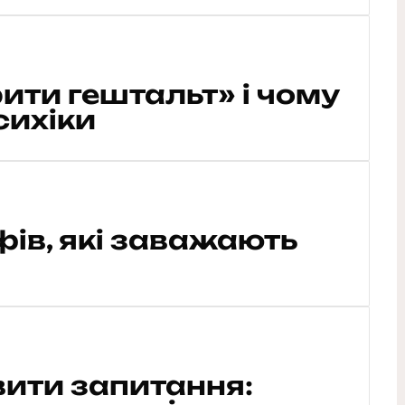
ити гештальт» і чому
сихіки
іфів, які заважають
вити запитання: