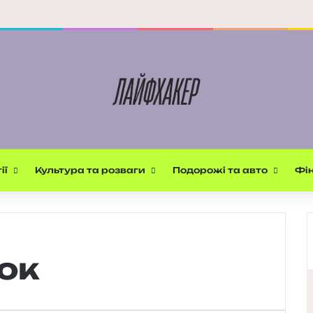
ії
Культура та розваги
Подорожі та авто
Фін
ок