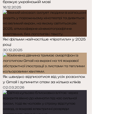
бракує українській мові
р
р
і
і
16.12.2025
н
н
к
к
а
а
Які фільми найчастіше «піратили» у 2025
році
30.12.2025
Як швидко відписатися від усіх розсилок
у Gmail і зупинити спам за кілька кліків
02.03.2026