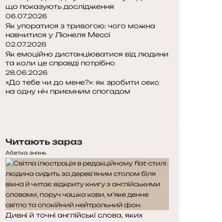
що показують дослідження
06.07.2026
Як упоратися з тривогою: чого можна
навчитися у Ліонеля Мессі
02.07.2026
Як емоційно дистанціюватися від людини
та коли це справді потрібно
28.06.2026
«До тебе чи до мене?»: як зробити секс
на одну ніч приємним спогадом
П
о
Н
п
а
е
с
Читають зараз
р
т
е
у
Абетка знань
д
п
н
н
я
а
с
с
т
т
Дивні й точні англійські слова, яких
о
о