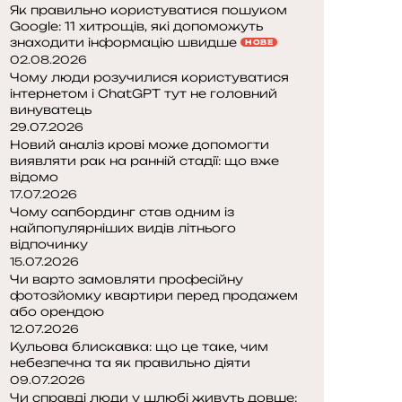
Як правильно користуватися пошуком
Google: 11 хитрощів, які допоможуть
знаходити інформацію швидше
НОВЕ
02.08.2026
Чому люди розучилися користуватися
інтернетом і ChatGPT тут не головний
винуватець
29.07.2026
Новий аналіз крові може допомогти
виявляти рак на ранній стадії: що вже
відомо
17.07.2026
Чому сапбординг став одним із
найпопулярніших видів літнього
відпочинку
15.07.2026
Чи варто замовляти професійну
фотозйомку квартири перед продажем
або орендою
12.07.2026
Кульова блискавка: що це таке, чим
небезпечна та як правильно діяти
09.07.2026
Чи справді люди у шлюбі живуть довше: