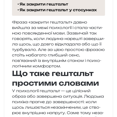
Як закрити гештальт
Як закрити гештальт у стосунках
Фраза «закри­ти гештальт» давно
вийшла за межі пси­хо­ло­гії і стала части­
ною пов­сяк­ден­ної мови. Зазвичай так
гово­рять, коли люди­на наре­шті завер­ши­
ла щось, що довго від­кла­да­ла або що її
тур­бу­ва­ло. Але за цією про­стою фра­зою
сто­їть наба­га­то глиб­ший сенс,
пов’язаний із вну­трі­шнім ста­ном і пси­хо­
ло­гі­чним комфортом.
Що таке гештальт
простими словами
У пси­хо­ло­гії гештальт — це цілі­сний
образ або завер­ше­на ситу­а­ція. Людська
пси­хі­ка пра­гне до завер­ше­но­сті: коли
щось лиша­є­ться неза­кін­че­ним, це ство­
рює вну­трі­шню напру­гу. Саме тому неза­