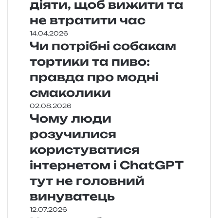
діяти, щоб вижити та
не втратити час
14.04.2026
Чи потрібні собакам
тортики та пиво:
правда про модні
смаколики
02.08.2026
Чому люди
розучилися
користуватися
інтернетом і ChatGPT
тут не головний
винуватець
12.07.2026