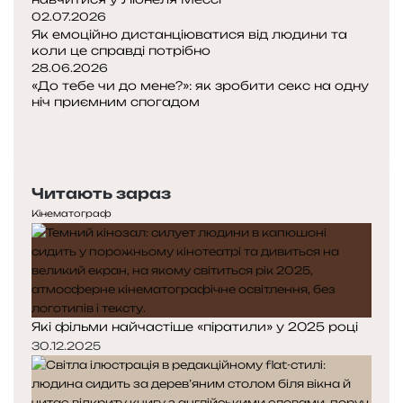
02.07.2026
Як емоційно дистанціюватися від людини та
коли це справді потрібно
28.06.2026
«До тебе чи до мене?»: як зробити секс на одну
ніч приємним спогадом
Попередня
сторінка
Наступна
сторінка
Читають зараз
Кінематограф
Які фільми найчастіше «піратили» у 2025 році
30.12.2025