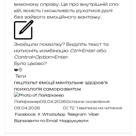
вико­на­ну спра­ву. Це про вну­трі­шній спо­
кій, ясність і можли­вість руха­ти­ся далі
без зай­во­го емо­цій­но­го вантажу.
Знайшли помил­ку? Виділіть текст та
нати­сніть ком­бі­на­цію
Ctrl+Enter
або
Control+Option+Enter
.
Було цікаво?
❤️
🤨
Теги
гештальт
емоції
ментальне здоров’я
психологія
саморозвиток
Лайфхакер
09.04.2026
Останнє оновлення:
09.04.2026
0
72
1 хвилина на читання
Facebook
X
WhatsApp
Telegram
Viber
Відправити по Email
Надрукувати