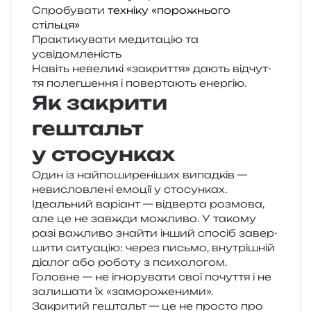
Спробувати
техніку «порожнього
стільця»
Практикувати меди­та­цію та
усвідомленість
Навіть неве­ли­кі «закри­т­тя» дають від­чу­т­
тя полег­ше­н­ня і повер­та­ють енергію.
Як закрити
гештальт
у стосунках
Один із най­по­ши­ре­ні­ших випад­ків —
неви­слов­ле­ні емо­ції у сто­сун­ках.
Ідеальний варі­ант — від­вер­та роз­мо­ва,
але це не зав­жди можли­во. У тако­му
разі важли­во зна­йти інший спо­сіб завер­
ши­ти ситу­а­цію: через письмо, вну­трі­шній
діа­лог або робо­ту з психологом.
Головне — не ігно­ру­ва­ти свої почу­т­тя і не
зали­ша­ти їх «замо­ро­же­ни­ми».
Закритий гештальт — це не про­сто про