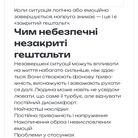
Коли ситу­а­ція логі­чно або емо­цій­но
завер­шу­є­ться, напру­га зни­кає — і це і є
«закри­тий гештальт».
Чим небезпечні
незакриті
гештальти
Незавершені ситу­а­ції можуть впли­ва­ти
на життя наба­га­то силь­ні­ше, ніж зда­є­
ться. Вони ство­рю­ють фоно­ву три­во­
жність, висна­жу­ють і зава­жа­ють руха­ти­
ся далі. Людина може навіть не усві­дом­
лю­ва­ти, що саме її тур­бує, але від­чу­ва­ти
постій­ний дискомфорт.
Найчастіші наслід­ки:
Постійна три­во­жність і напруження
Накопичення образ і неви­слов­ле­них
емоцій
Проблеми у стосунках