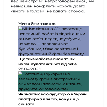
вер­ше­ні спра­ви, непро­го­во­ре­ні емо­ції чи
неви­рі­ше­ні кон­флі­кти можуть довго
«висі­ти в голо­ві» і не дава­ти спокою.
Читайте також
Що таке майстер-промпт і як
налаштувати чат-бот під себе
25.04.2026
Як знайти свою аудиторію в Україні:
платформа для тих, кому є що
сказати