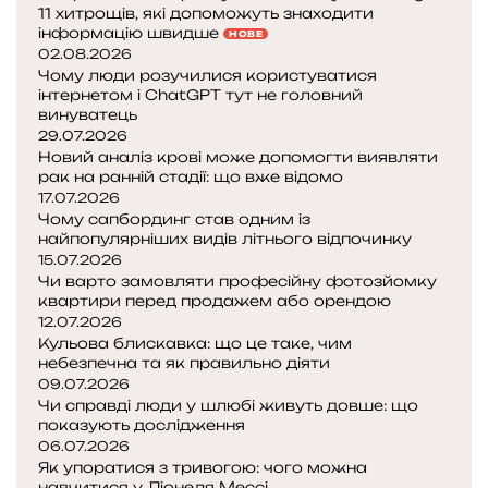
11 хитрощів, які допоможуть знаходити
інформацію швидше
НОВЕ
02.08.2026
Чому люди розучилися користуватися
інтернетом і ChatGPT тут не головний
винуватець
29.07.2026
Новий аналіз крові може допомогти виявляти
рак на ранній стадії: що вже відомо
17.07.2026
Чому сапбординг став одним із
найпопулярніших видів літнього відпочинку
15.07.2026
Чи варто замовляти професійну фотозйомку
квартири перед продажем або орендою
12.07.2026
Кульова блискавка: що це таке, чим
небезпечна та як правильно діяти
09.07.2026
Чи справді люди у шлюбі живуть довше: що
показують дослідження
06.07.2026
Як упоратися з тривогою: чого можна
навчитися у Ліонеля Мессі