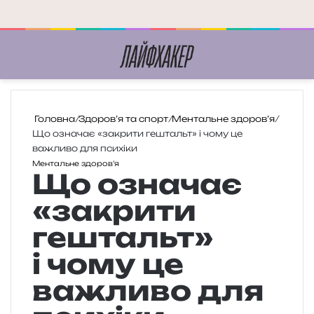
Меню
П
Головна
/
Здоров’я та спорт
/
Ментальне здоров’я
/
Що означає «закрити гештальт» і чому це
важливо для психіки
Ментальне здоров’я
Що означає
«закрити
гештальт»
і чому це
важливо для