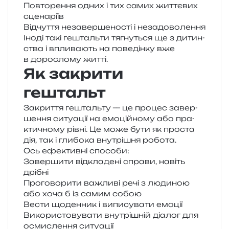
Повторення одних і тих самих жит­тє­вих
сценаріїв
Відчуття неза­вер­ше­но­сті і незадоволення
Іноді такі гешталь­ти тягну­ться ще з дитин­
ства і впли­ва­ють на пове­дін­ку вже
в доро­сло­му житті.
Як закрити
гештальт
Закриття гешталь­ту — це про­цес завер­
ше­н­ня ситу­а­ції на емо­цій­но­му або пра­
кти­чно­му рівні. Це може бути як про­ста
дія, так і гли­бо­ка вну­трі­шня робота.
Ось ефе­ктив­ні способи:
Завершити від­кла­де­ні спра­ви, навіть
дрібні
Проговорити важли­ві речі з люди­ною
або хоча б із самим собою
Вести щоден­ник і випи­су­ва­ти емоції
Використовувати вну­трі­шній діа­лог для
осми­сле­н­ня ситуації