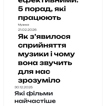
ефективними:
5 порад, які
працюють
Музика
21.02.2026
Як з’явилося
сприйняття
музики і чому
вона звучить
для нас
зрозуміло
30.12.2025
Які фільми
найчастіше