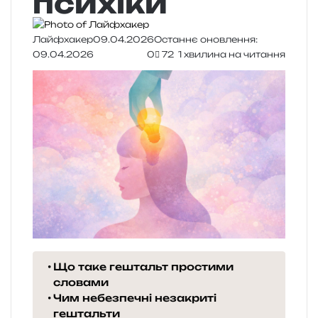
психіки
Лайфхакер
09.04.2026
Останнє оновлення:
09.04.2026
0
72
1 хвилина на читання
Що таке гештальт простими
словами
Чим небезпечні незакриті
гештальти