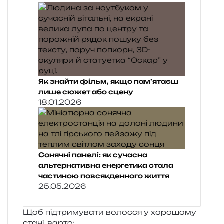
Як знайти фільм, якщо пам’ятаєш
лише сюжет або сцену
18.01.2026
Сонячні панелі: як сучасна
альтернативна енергетика стала
частиною повсякденного життя
25.05.2026
Щоб під­три­му­ва­ти волос­ся у хоро­шо­му
стані, варто: