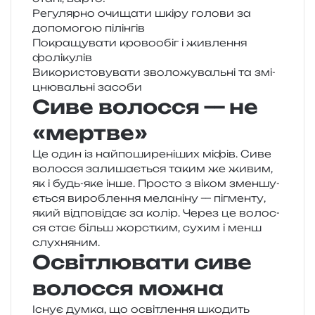
Регулярно очи­ща­ти шкіру голо­ви за
допо­мо­гою пілінгів
Покращувати кро­во­обіг і жив­ле­н­ня
фолікулів
Використовувати зво­ло­жу­валь­ні та змі­
цню­валь­ні засоби
Сиве волосся — не
«мертве»
Це один із най­по­ши­ре­ні­ших міфів. Сиве
волос­ся зали­ша­є­ться таким же живим,
як і будь-яке інше. Просто з віком змен­шу­
є­ться виро­бле­н­ня мела­ні­ну — пігмен­ту,
який від­по­від­ає за колір. Через це волос­
ся стає більш жорс­тким, сухим і менш
слухняним.
Освітлювати сиве
волосся можна
Існує думка, що осві­тле­н­ня шко­дить