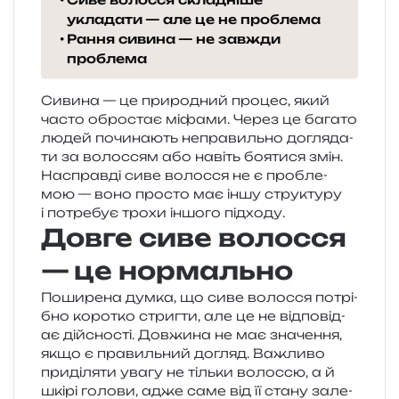
укладати — але це не проблема
Рання сивина — не завжди
проблема
Сивина — це при­ро­дний про­цес, який
часто обро­стає міфа­ми. Через це бага­то
людей почи­на­ють непра­виль­но догля­да­
ти за волос­сям або навіть боя­ти­ся змін.
Насправді сиве волос­ся не є про­бле­
мою — воно про­сто має іншу стру­кту­ру
і потре­бує трохи іншо­го підходу.
Довге сиве волосся
— це нормально
Поширена думка, що сиве волос­ся потрі­
бно коро­тко стриг­ти, але це не від­по­від­
ає дій­сно­сті. Довжина не має зна­че­н­ня,
якщо є пра­виль­ний догляд. Важливо
при­ді­ля­ти увагу не тіль­ки волос­сю, а й
шкірі голо­ви, адже саме від її стану зале­