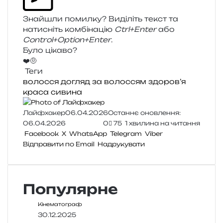
Знайшли помил­ку? Виділіть текст та
нати­сніть ком­бі­на­цію
Ctrl+Enter
або
Control+Option+Enter
.
Було цікаво?
❤️
🤨
Теги
волосся
догляд за волоссям
здоров’я
краса
сивина
Лайфхакер
06.04.2026
Останнє оновлення:
06.04.2026
0
75
1 хвилина на читання
Facebook
X
WhatsApp
Telegram
Viber
Відправити по Email
Надрукувати
Популярне
Кінематограф
30.12.2025