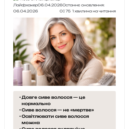
Лайфхакер
06.04.2026
Останнє оновлення:
06.04.2026
0
75
1 хвилина на читання
Довге сиве волосся — це
нормально
Сиве волосся — не «мертве»
Освітлювати сиве волосся
можна
Сиве волосся складніше