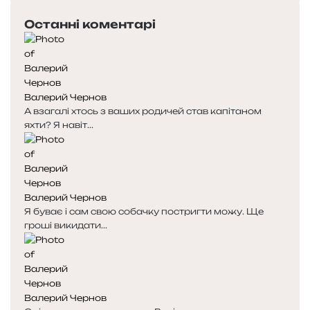
Останні коментарі
Валерий Чернов
А взагалі хтось з ваших родичей став капітаном
яхти? Я навіт...
Валерий Чернов
Я буває і сам свою собачку постригти можу. Ще
гроші викидати...
Валерий Чернов