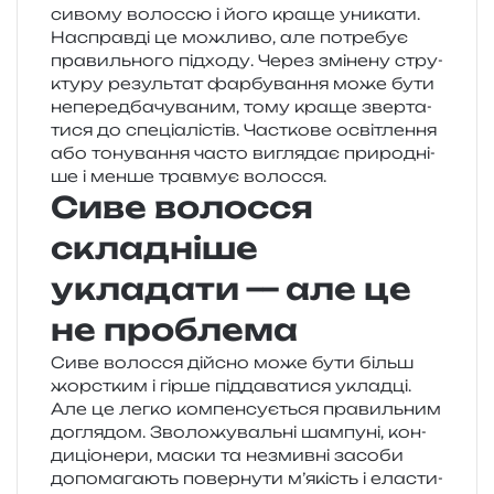
сиво­му волос­сю і його краще уни­ка­ти.
Насправді це можли­во, але потре­бує
пра­виль­но­го під­хо­ду. Через змі­не­ну стру­
кту­ру резуль­тат фар­бу­ва­н­ня може бути
непе­ре­дба­чу­ва­ним, тому краще звер­та­
ти­ся до спе­ці­а­лі­стів. Часткове осві­тле­н­ня
або тону­ва­н­ня часто вигля­дає при­ро­дні­
ше і менше трав­мує волосся.
Сиве волосся
складніше
укладати — але це
не проблема
Сиве волос­ся дій­сно може бути більш
жорс­тким і гірше під­да­ва­ти­ся уклад­ці.
Але це легко ком­пен­су­є­ться пра­виль­ним
догля­дом. Зволожувальні шам­пу­ні, кон­
ди­ціо­не­ри, маски та незмив­ні засо­би
допо­ма­га­ють повер­ну­ти м’якість і ела­сти­