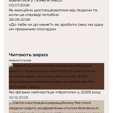
навчитися у Ліонеля Мессі
02.07.2026
Як емоційно дистанціюватися від людини та
коли це справді потрібно
28.06.2026
«До тебе чи до мене?»: як зробити секс на одну
ніч приємним спогадом
Попередня
сторінка
Наступна
сторінка
Читають зараз
Кінематограф
Які фільми найчастіше «піратили» у 2025 році
30.12.2025