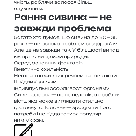
чність, робля­чи волос­ся більш
слухняним.
Рання сивина — не
завжди проблема
Багато хто думає, що сиви­на до 30 – 35
років — це озна­ка про­блем зі здоров’ям.
Але це не зав­жди так. У біль­шо­сті випад­
ків при­чи­ни ціл­ком природні.
Серед основ­них факторів:
Генетична схиль­ність
Нестача пожив­них речо­вин через дієти
Шкідливі зви­чки
Індивідуальні осо­бли­во­сті організму
Сиве волос­ся — це не недо­лік, а осо­бли­
вість, яка може вигля­да­ти стиль­но
і догля­ну­то. Головне — зро­зу­мі­ти його
потре­би і не під­да­ва­ти­ся попу­ляр­
ним міфам.