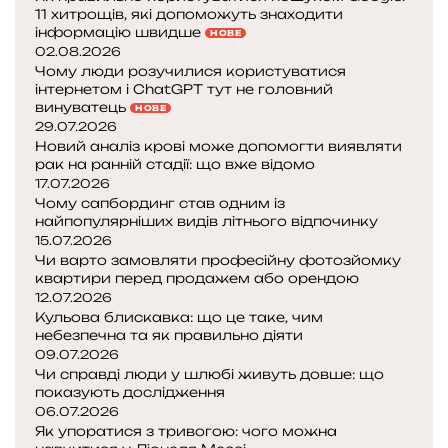
11 хитрощів, які допоможуть знаходити
інформацію швидше
НОВЕ
02.08.2026
Чому люди розучилися користуватися
інтернетом і ChatGPT тут не головний
винуватець
НОВЕ
29.07.2026
Новий аналіз крові може допомогти виявляти
рак на ранній стадії: що вже відомо
17.07.2026
Чому сапбординг став одним із
найпопулярніших видів літнього відпочинку
15.07.2026
Чи варто замовляти професійну фотозйомку
квартири перед продажем або орендою
12.07.2026
Кульова блискавка: що це таке, чим
небезпечна та як правильно діяти
09.07.2026
Чи справді люди у шлюбі живуть довше: що
показують дослідження
06.07.2026
Як упоратися з тривогою: чого можна