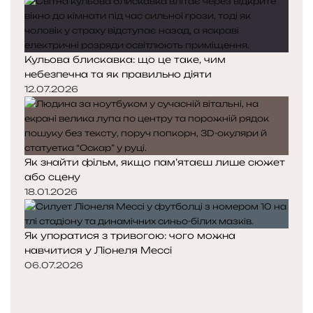
Кульова блискавка: що це таке, чим
небезпечна та як правильно діяти
12.07.2026
Як знайти фільм, якщо пам’ятаєш лише сюжет
або сцену
18.01.2026
Як упоратися з тривогою: чого можна
навчитися у Ліонеля Мессі
06.07.2026
Попередня
сторінка
Наступна
сторінка