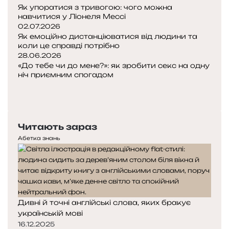
Як упоратися з тривогою: чого можна
навчитися у Ліонеля Мессі
02.07.2026
Як емоційно дистанціюватися від людини та
коли це справді потрібно
28.06.2026
«До тебе чи до мене?»: як зробити секс на одну
ніч приємним спогадом
Попередня
сторінка
Наступна
сторінка
Читають зараз
Абетка знань
Дивні й точні англійські слова, яких бракує
українській мові
16.12.2025