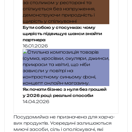
Бути собою у стосунках: чому
щирість підвищує шанси знайти
партнера
16.01.2026
Як почати бізнес з нуля без грошей
у 2026 році: реальні способи
14.04.2026
Посудомийка не при­зна­че­на для хар­чо­
вих про­ду­ктів. Усередині зали­ша­ю­ться
миючі засо­би, сіль і опо­лі­ску­ва­чі, які