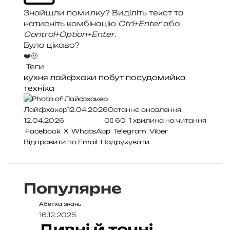
Знайшли помил­ку? Виділіть текст та
нати­сніть ком­бі­на­цію
Ctrl+Enter
або
Control+Option+Enter
.
Було цікаво?
❤️
🤨
Теги
кухня
лайфхаки
побут
посудомийка
техніка
Лайфхакер
12.04.2026
Останнє оновлення:
12.04.2026
0
60
1 хвилина на читання
Facebook
X
WhatsApp
Telegram
Viber
Відправити по Email
Надрукувати
Популярне
Абетка знань
16.12.2025
Дивні й точні