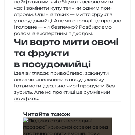
лай­фха­ка­ми, які обі­ця­ють зеко­но­ми­ти
час і замі­ни­ти купу техні­ки одним при­
стро­єм. Один із таких — миття фру­ктів
у посу­до­мий­ці. Але чи справ­ді це пра­цює
і голов­не — чи без­пе­чно? Розбираємо
разом із екс­пер­тним підходом.
Чи варто мити овочі
та фрукти
в посудомийці
Ідея вигля­дає при­ва­бли­во: заки­ну­ти
овочі чи апель­си­ни в посу­до­мий­ку
і отри­ма­ти іде­аль­но чисті про­ду­кти без
зусиль. Але на пра­кти­ці це сум­нів­ний
лайфхак.
Читайте також