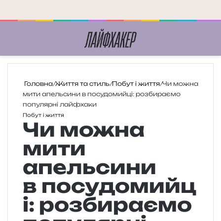
Меню
П
Головна
/
Життя та стиль
/
Побут і життя
/
Чи можна
мити апельсини в посудомийці: розбираємо
популярні лайфхаки
Побут і життя
Чи можна
мити
апельсини
в посудомийц
і: розбираємо