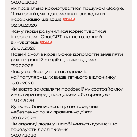
06.08.2026
Як правильно користуватися пошуком Google:
11 хитрощів, які допоможуть знаходити
інформацію швидше
НОВЕ
02.08.2026
Чому люди розучилися користуватися
інтернетом і ChatGPT тут не головний
винуватець
НОВЕ
29.07.2026
Новий аналіз крові може допомогти виявляти
рак на ранній стадії: що вже відомо
17.07.2026
Чому сапбординг став одним із
найпопулярніших видів літнього відпочинку
15.07.2026
Чи варто замовляти професійну фотозйомку
квартири перед продажем або орендою
12.07.2026
Кульова блискавка: що це таке, чим
небезпечна та як правильно діяти
09.07.2026
Чи справді люди у шлюбі живуть довше: що
показують дослідження
06.07.2026