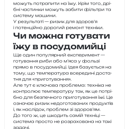
можуть потра­пи­ти на їжу. Крім того, дрі­
бні частин­ки можуть заби­ти філь­три та
систе­му машини.
У резуль­та­ті — ризик для здоров’я
і потен­цій­но доро­гий ремонт техніки.
Чи можна готувати
їжу в посудомийці
Ще один попу­ляр­ний екс­пе­ри­мент —
готу­ва­н­ня риби або м’яса у фоль­зі
прямо в посу­до­мий­ці. Ідея базу­є­ться на
тому, що тем­пе­ра­ту­ра все­ре­ди­ні доста­
тня для «при­го­ту­ва­н­ня».
Але тут є клю­чо­ва про­бле­ма: техні­ка не
кон­тро­лює тем­пе­ра­ту­ру так, як це потрі­
бно для без­пе­чно­го при­го­ту­ва­н­ня їжі. Це
озна­чає ризик недо­го­то­ва­них про­ду­ктів
і, як наслі­док, про­блем зі здоров’ям.
До того ж, це шко­дить самій техні­ці —
систе­ма про­сто не роз­ра­хо­ва­на на такі
задачі.