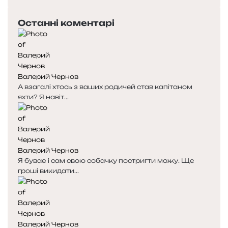
сторінка
Останні коментарі
Валерий Чернов
А взагалі хтось з ваших родичей став капітаном
яхти? Я навіт...
Валерий Чернов
Я буває і сам свою собачку постригти можу. Ще
гроші викидати...
Валерий Чернов