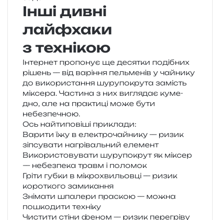
Інші дивні
лайфхаки
з технікою
Інтернет про­по­нує ще деся­тки поді­бних
рішень — від варі­н­ня пель­ме­нів у чай­ни­ку
до вико­ри­ста­н­ня шуру­по­кру­та замість
міксе­ра. Частина з них вигля­дає куме­
дно, але на пра­кти­ці може бути
небезпечною.
Ось най­ти­по­ві­ші приклади:
Варити їжу в еле­ктро­чай­ни­ку — ризик
зіпсу­ва­ти нагрі­валь­ний елемент
Використовувати шуру­по­крут як міксер
— небез­пе­ка травм і поломок
Гріти губки в мікро­хви­льов­ці — ризик
коро­тко­го замикання
Знімати шпа­ле­ри пра­скою — можна
пошко­ди­ти техніку
Чистити стіни феном — ризик пере­грі­ву