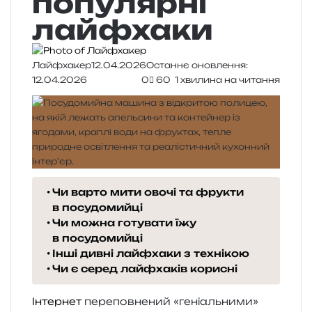
популярні
лайфхаки
Лайфхакер
12.04.2026
Останнє оновлення:
12.04.2026
0
60
1 хвилина на читання
Чи варто мити овочі та фрукти
в посудомийці
Чи можна готувати їжу
в посудомийці
Інші дивні лайфхаки з технікою
Чи є серед лайфхаків корисні
Інтернет
пере­пов­не­ний «гені­аль­ни­ми»