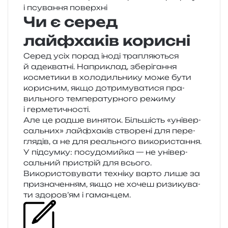
і псу­ва­н­ня поверхні
Чи є серед
лайфхаків корисні
Серед усіх порад іноді тра­пля­ю­ться
й аде­ква­тні. Наприклад, збе­рі­га­н­ня
косме­ти­ки в холо­диль­ни­ку може бути
кори­сним, якщо дотри­му­ва­ти­ся пра­
виль­но­го тем­пе­ра­тур­но­го режи­му
і герметичності.
Але це радше виня­ток. Більшість «уні­вер­
саль­них» лай­фха­ків ство­ре­ні для пере­
гля­дів, а не для реаль­но­го використання.
У під­сум­ку: посу­до­мий­ка — не уні­вер­
саль­ний при­стрій для всьо­го.
Використовувати техні­ку варто лише за
при­зна­че­н­ням, якщо не хочеш ризи­ку­ва­
ти здоров’ям і гаманцем.