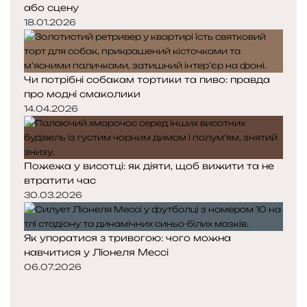
або сцену
18.01.2026
Чи потрібні собакам тортики та пиво: правда
про модні смаколики
14.04.2026
Пожежа у висотці: як діяти, щоб вижити та не
втратити час
30.03.2026
Як упоратися з тривогою: чого можна
навчитися у Ліонеля Мессі
06.07.2026
Попередня
сторінка
Наступна