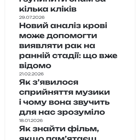
кілька кліків
29.07.2026
Новий аналіз крові
може допомогти
виявляти рак на
ранній стадії: що вже
відомо
21.02.2026
Як з’явилося
сприйняття музики
і чому вона звучить
для нас зрозуміло
18.01.2026
Як знайти фільм,
якщо пам’ятаєш