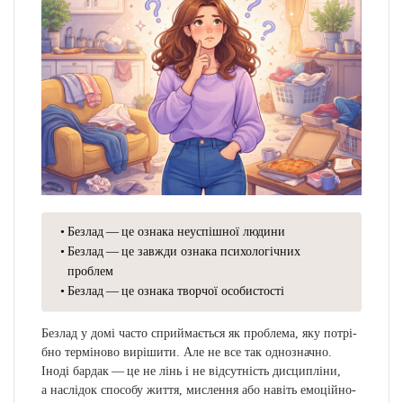
вірити
Лайфхакер
11.04.2026
Останнє оновлення:
11.04.2026
0
58
1 хвилина на читання
Безлад — це ознака неуспішної
людини
Безлад — це завжди ознака
психологічних проблем