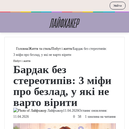
Увійти
Меню
П
Головна
/
Життя та стиль
/
Побут і життя
/
Бардак
без стереотипів: 3 міфи про безлад, у які не варто
вірити
Побут і життя
Бардак без
стереотипів:
3 міфи про
безлад, у які
не варто