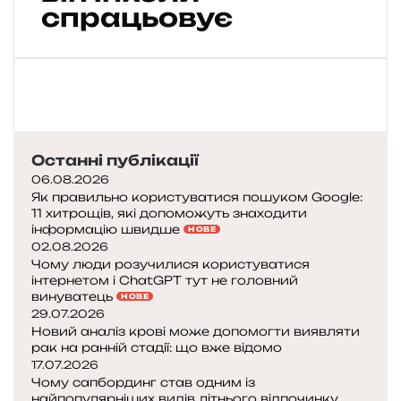
S
спрацьовує
I
N
T
:
щ
о
т
Останні публікації
а
к
06.08.2026
е
Як правильно користуватися пошуком Google:
11 хитрощів, які допоможуть знаходити
P
інформацію швидше
НОВЕ
e
02.08.2026
n
Чому люди розучилися користуватися
t
інтернетом і ChatGPT тут не головний
a
винуватець
НОВЕ
g
29.07.2026
o
Новий аналіз крові може допомогти виявляти
n
рак на ранній стадії: що вже відомо
17.07.2026
P
Чому сапбординг став одним із
i
найпопулярніших видів літнього відпочинку