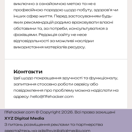
виключно з ознайомчою метою та не є
професійною порадою щодо побуту, здоров’я чи
інших сфер життя. Перед застосуванням будь-
яких рекомендацій радимо враховувати власні
обставини та, за потреби, консультуватися з
фахівцями. Редакція сайту не несе
відповідальності за можливі наслідки
використання матеріалів ресурсу.
Контакти
Ідеї щодо покращення зручності та функціоналу,
запитання стосовно роботи сервісу або
повідомлення про проблему можна надіслати на
адресу:
hello@l1fehacker.com
l1fehacker.com © Copyright 2026. Всі права захищені
XYZ Digital Media
З питань розміщення реклами та партнерства
звертайтесь на
ads@xyzdigitalmedia.com