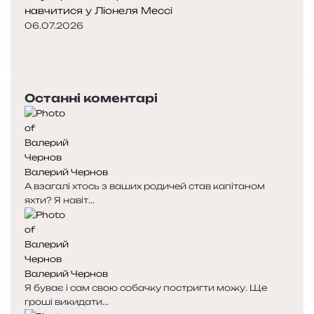
навчитися у Ліонеля Мессі
06.07.2026
П
о
Н
п
а
е
с
Останні коментарі
р
т
е
у
д
п
н
н
я
а
Валерий Чернов
с
с
А взагалі хтось з ваших родичей став капітаном
т
т
яхти? Я навіт...
о
о
р
р
і
і
н
н
к
к
Валерий Чернов
а
а
Я буває і сам свою собачку постригти можу. Ще
гроші викидати...