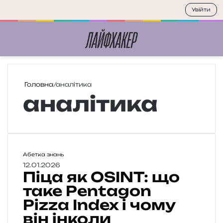
Увійти
Меню
П
Головна
/
аналітика
аналітика
П
Абетка знань
і
12.01.2026
Піца як OSINT: що
ц
а
таке Pentagon
я
Pizza Index і чому
к
він інколи
O