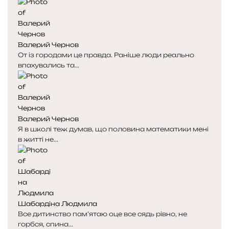
Валерий Чернов
От із городами це правда. Раніше люди реально
впахувались та...
Валерий Чернов
Я в школі теж думав, що половина математики мені
в житті не...
Шабардіна Людмила
Все дитинство пам’ятаю оце все сядь рівно, не
горбся, спина...