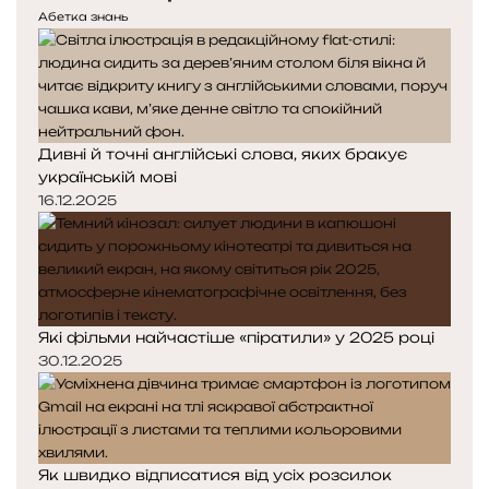
е
у
и
Абетка знань
д
п
с
н
н
п
я
а
р
с
с
а
т
т
ц
Дивні й точні англійські слова, яких бракує
о
о
ь
українській мові
р
р
о
і
і
16.12.2025
в
н
н
у
к
к
є
а
а
Які фільми найчастіше «піратили» у 2025 році
30.12.2025
Як швидко відписатися від усіх розсилок