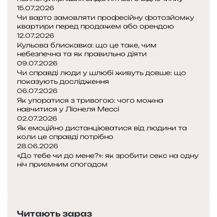
z
15.07.2026
z
Чи варто замовляти професійну фотозйомку
a
квартири перед продажем або орендою
I
12.07.2026
n
Кульова блискавка: що це таке, чим
d
небезпечна та як правильно діяти
e
09.07.2026
x
Чи справді люди у шлюбі живуть довше: що
показують дослідження
і
06.07.2026
Як упоратися з тривогою: чого можна
ч
навчитися у Ліонеля Мессі
о
02.07.2026
м
Як емоційно дистанціюватися від людини та
у
коли це справді потрібно
в
28.06.2026
і
«До тебе чи до мене?»: як зробити секс на одну
н
ніч приємним спогадом
П
і
о
Н
н
п
а
к
е
с
о
Читають зараз
р
т
л