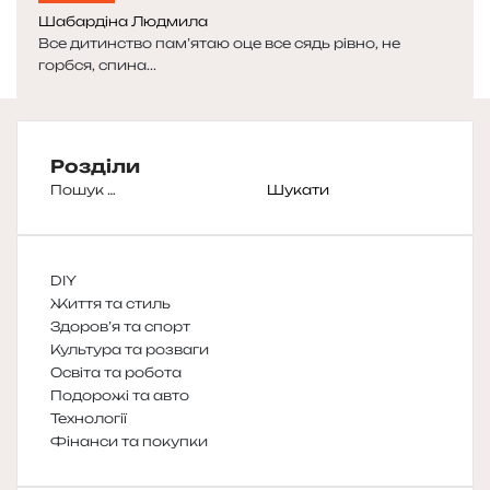
Шабардіна Людмила
Все дитинство пам’ятаю оце все сядь рівно, не
горбся, спина...
Розділи
Пошук:
DIY
Життя та стиль
Здоров’я та спорт
Культура та розваги
Освіта та робота
Подорожі та авто
Технології
Фінанси та покупки