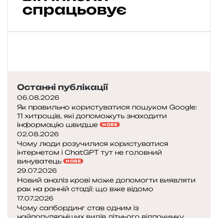
S
спрацьовує
I
N
T
:
щ
о
т
Останні публікації
а
к
06.08.2026
е
Як правильно користуватися пошуком Google:
11 хитрощів, які допоможуть знаходити
P
інформацію швидше
НОВЕ
e
02.08.2026
n
Чому люди розучилися користуватися
t
інтернетом і ChatGPT тут не головний
a
винуватець
НОВЕ
g
29.07.2026
o
Новий аналіз крові може допомогти виявляти
n
рак на ранній стадії: що вже відомо
17.07.2026
P
Чому сапбординг став одним із
i
найпопулярніших видів літнього відпочинку