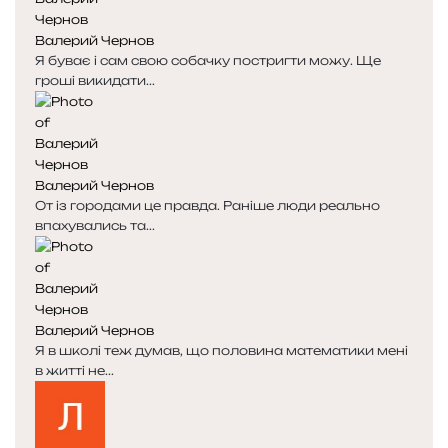
н
н
к
к
Валерий Чернов
а
а
Я буває і сам свою собачку постригти можу. Ще
гроші викидати...
Валерий Чернов
От із городами це правда. Раніше люди реально
впахувались та...
Валерий Чернов
Я в школі теж думав, що половина математики мені
в житті не...