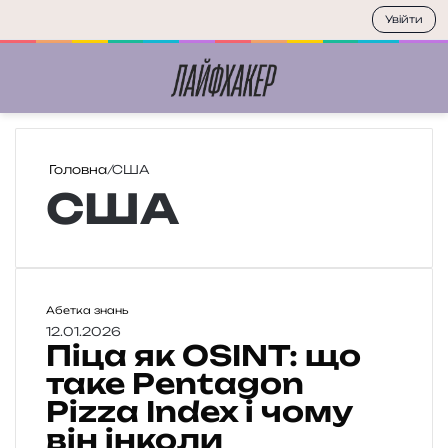
Увійти
Меню
П
Головна
/
США
США
П
Абетка знань
і
12.01.2026
Піца як OSINT: що
ц
а
таке Pentagon
я
Pizza Index і чому
к
він інколи
O