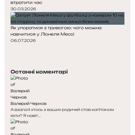
втратити час
30.03.2026
Як упоратися з тривогою: чого можна
навчитися у Ліонеля Мессі
06.07.2026
П
о
Н
п
а
е
с
Останні коментарі
р
т
е
у
д
п
н
н
я
а
Валерий Чернов
с
с
А взагалі хтось з ваших родичей став капітаном
т
т
яхти? Я навіт...
о
о
р
р
і
і