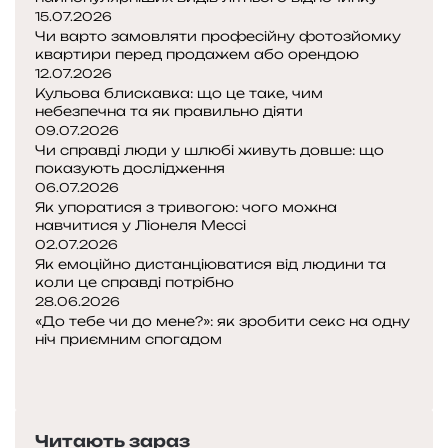
z
15.07.2026
z
Чи варто замовляти професійну фотозйомку
a
квартири перед продажем або орендою
I
12.07.2026
n
Кульова блискавка: що це таке, чим
d
небезпечна та як правильно діяти
e
09.07.2026
x
Чи справді люди у шлюбі живуть довше: що
показують дослідження
і
06.07.2026
Як упоратися з тривогою: чого можна
ч
навчитися у Ліонеля Мессі
о
02.07.2026
м
Як емоційно дистанціюватися від людини та
у
коли це справді потрібно
в
28.06.2026
і
«До тебе чи до мене?»: як зробити секс на одну
н
ніч приємним спогадом
П
і
о
Н
н
п
а
к
е
с
о
Читають зараз
р
т
л