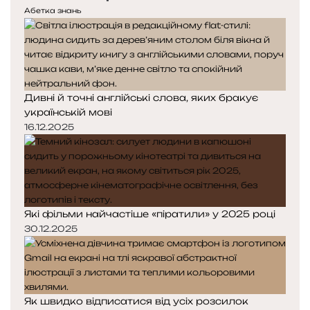
е
у
и
Абетка знань
д
п
с
н
н
п
я
а
р
с
с
а
т
т
ц
Дивні й точні англійські слова, яких бракує
о
о
ь
українській мові
р
р
о
і
і
16.12.2025
в
н
н
у
к
к
є
а
а
Які фільми найчастіше «піратили» у 2025 році
30.12.2025
Як швидко відписатися від усіх розсилок