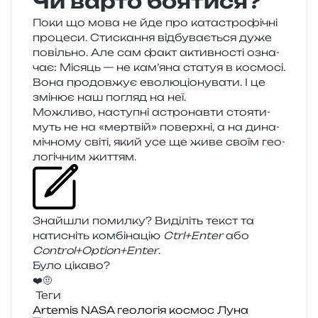
Чи варто боятися?
Поки що мова не йде про ката­стро­фі­чні
про­це­си. Стискання від­бу­ва­є­ться дуже
повіль­но. Але сам факт актив­но­сті озна­
чає: Місяць — не кам’яна ста­туя в космо­сі.
Вона про­дов­жує ево­лю­ціо­ну­ва­ти. І це
змі­нює наш погляд на неї.
Можливо, насту­пні астро­нав­ти сто­я­ти­
муть не на «мер­твій» поверх­ні, а на дина­
мі­чно­му світі, який усе ще живе своїм гео­
ло­гі­чним життям.
Знайшли помил­ку? Виділіть текст та
нати­сніть ком­бі­на­цію
Ctrl+Enter
або
Control+Option+Enter
.
Було цікаво?
❤️
🤨
Теги
Artemis
NASA
геологія
космос
Луна