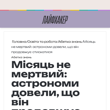
Меню
П
Головна
/
Освіта та робота
/
Абетка знань
/
Місяць
не мертвий: астрономи довели, що він
продовжує стискатися
Абетка знань
Місяць не
мертвий:
астрономи
довели, що
він