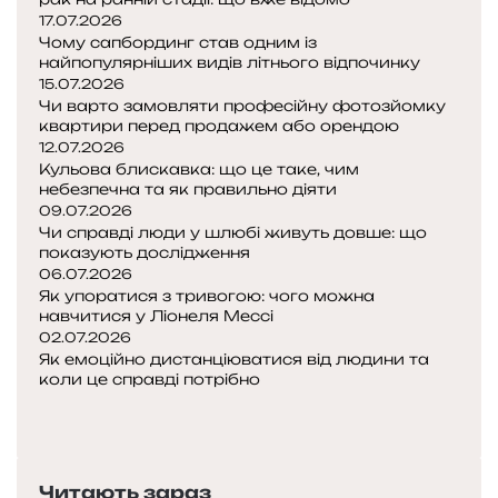
17.07.2026
Чому сапбординг став одним із
найпопулярніших видів літнього відпочинку
15.07.2026
Чи варто замовляти професійну фотозйомку
квартири перед продажем або орендою
12.07.2026
Кульова блискавка: що це таке, чим
небезпечна та як правильно діяти
09.07.2026
Чи справді люди у шлюбі живуть довше: що
показують дослідження
06.07.2026
Як упоратися з тривогою: чого можна
навчитися у Ліонеля Мессі
02.07.2026
Як емоційно дистанціюватися від людини та
коли це справді потрібно
Попередня
сторінка
Наступна
сторінка
Читають зараз