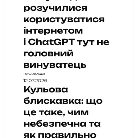
розучилися
користуватися
інтернетом
і ChatGPT тут не
головний
винуватець
Виживання
12.07.2026
Кульова
блискавка: що
це таке, чим
небезпечна та
як правильно