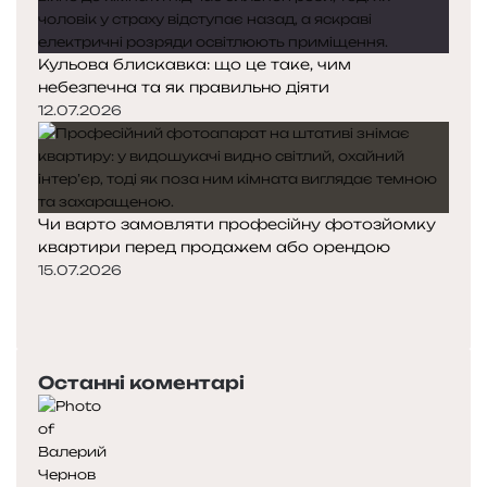
Кульова блискавка: що це таке, чим
небезпечна та як правильно діяти
12.07.2026
Чи варто замовляти професійну фотозйомку
квартири перед продажем або орендою
15.07.2026
Попередня
сторінка
Наступна
сторінка
Останні коментарі