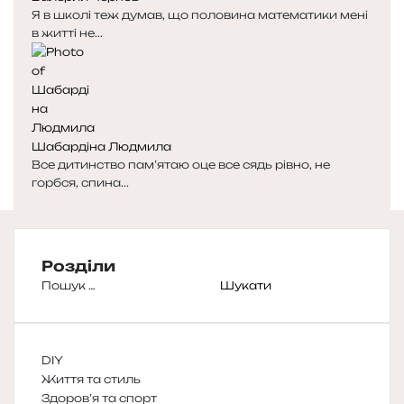
Я в школі теж думав, що половина математики мені
в житті не...
Шабардіна Людмила
Все дитинство пам’ятаю оце все сядь рівно, не
горбся, спина...
Розділи
Пошук:
DIY
Життя та стиль
Здоров’я та спорт