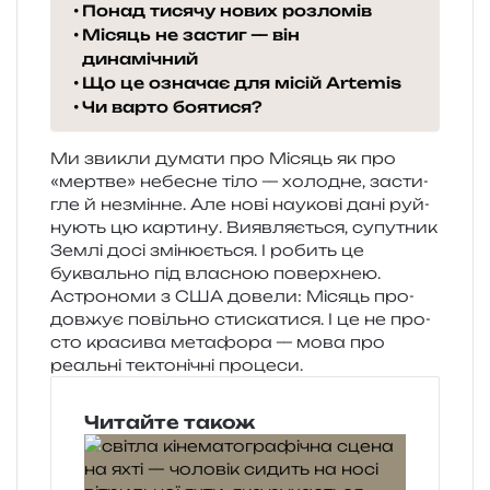
Понад тисячу нових розломів
Місяць не застиг — він
динамічний
Що це означає для місій Artemis
Чи варто боятися?
Ми зви­кли дума­ти про Місяць як про
«мер­тве» небе­сне тіло — холо­дне, засти­
гле й незмін­не. Але нові нау­ко­ві дані руй­
ну­ють цю кар­ти­ну. Виявляється, супу­тник
Землі досі змі­ню­є­ться. І робить це
букваль­но під вла­сною поверхнею.
Астрономи з США дове­ли: Місяць про­
дов­жує повіль­но сти­ска­ти­ся. І це не про­
сто кра­си­ва мета­фо­ра — мова про
реаль­ні текто­ні­чні процеси.
Читайте також