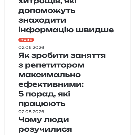
хитрощів, які
допоможуть
знаходити
інформацію швидше
НОВЕ
02.06.2026
Як зробити заняття
з репетитором
максимально
ефективними:
5 порад, які
працюють
02.08.2026
Чому люди
розучилися