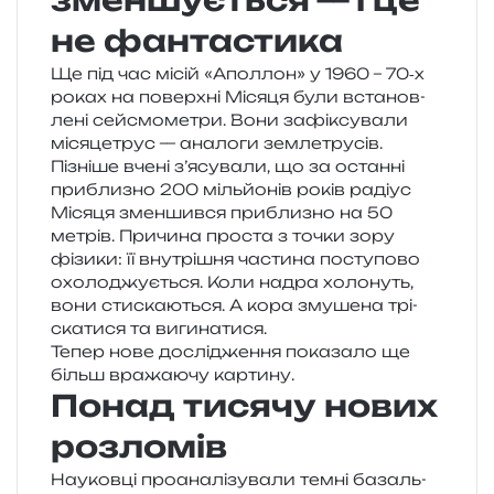
зменшується — і це
не фантастика
Ще під час місій «Аполлон» у 1960 – 70‑х
роках на поверх­ні Місяця були вста­нов­
ле­ні сей­смо­ме­три. Вони зафі­ксу­ва­ли
міся­це­трус — ана­ло­ги землетрусів.
Пізніше вчені з’ясували, що за остан­ні
при­бли­зно 200 міль­йо­нів років раді­ус
Місяця змен­шив­ся при­бли­зно на 50
метрів. Причина про­ста з точки зору
фізи­ки: її вну­трі­шня части­на посту­по­во
охо­ло­джу­є­ться. Коли надра холо­нуть,
вони сти­ска­ю­ться. А кора зму­ше­на трі­
ска­ти­ся та вигинатися.
Тепер нове дослі­дже­н­ня пока­за­ло ще
більш вра­жа­ю­чу картину.
Понад тисячу нових
розломів
Науковці про­ана­лі­зу­ва­ли темні базаль­