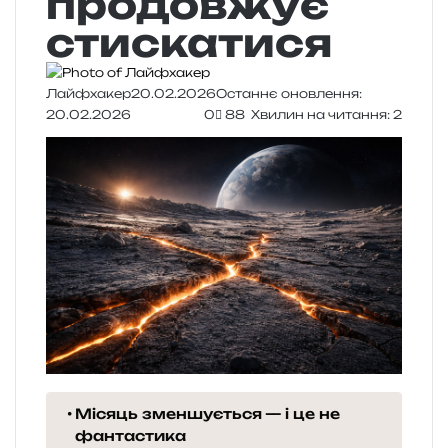
продовжує
стискатися
Лайфхакер
20.02.2026
Останнє оновлення:
20.02.2026
0
88
Хвилин на читання: 2
Місяць зменшується — і це не
фантастика