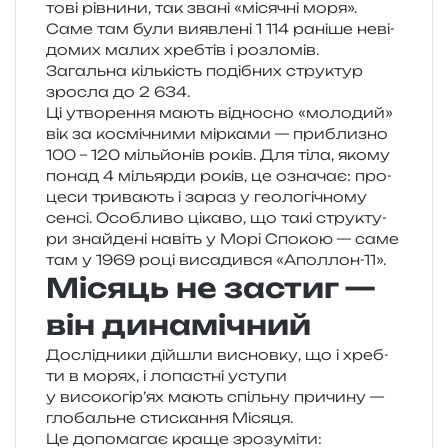
то­ві рів­ни­ни, так звані «міся­чні моря».
Саме там були вияв­ле­ні 1 114 рані­ше неві­
до­мих малих хреб­тів і роз­ло­мів.
Загальна кіль­кість поді­бних стру­ктур
зро­сла до 2 634.
Ці утво­ре­н­ня мають від­но­сно «моло­дий»
вік за космі­чни­ми мір­ка­ми — при­бли­зно
100 – 120 міль­йо­нів років. Для тіла, якому
понад 4 мільяр­ди років, це озна­чає: про­
це­си три­ва­ють і зараз у гео­ло­гі­чно­му
сенсі. Особливо ціка­во, що такі стру­кту­
ри зна­йде­ні навіть у Морі Спокою — саме
там у 1969 році виса­див­ся «Аполлон-11».
Місяць не застиг —
він динамічний
Дослідники дійшли виснов­ку, що і хреб­
ти в морях, і лопа­стні усту­пи
у високогір’ях мають спіль­ну при­чи­ну —
гло­баль­не сти­ска­н­ня Місяця.
Це допо­ма­гає краще зрозуміти: