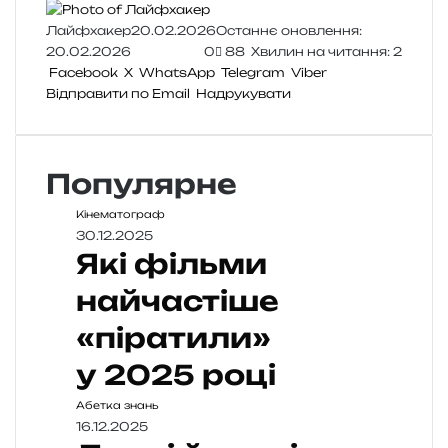
Лайфхакер
20.02.2026
Останнє оновлення:
20.02.2026
0
88
Хвилин на читання: 2
Facebook
X
WhatsApp
Telegram
Viber
Відправити по Email
Надрукувати
Популярне
Кінематограф
30.12.2025
Які фільми
найчастіше
«піратили»
у 2025 році
Абетка знань
16.12.2025