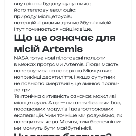
вну­трі­шню будо­ву супутника;
його тепло­ву еволюцію;
при­ро­ду місяцетрусів;
потен­цій­ні ризи­ки для май­бу­тніх місій.
І тут почи­на­є­ться найцікавіше.
Що це означає для
місій Artemis
NASA готує нові піло­то­ва­ні польо­ти
в межах про­гра­ми Artemis. Люди мають
повер­ну­ти­ся на поверх­ню Місяця вже
напри­кін­ці деся­ти­лі­т­тя. І якщо супу­тник
не пов­ні­стю «мер­твий», це змі­нює пра­ви­
ла гри.
Тектонічна актив­ність озна­чає можли­ві
міся­це­тру­си. А це — пита­н­ня без­пе­ки баз,
посад­ко­вих моду­лів і дов­го­стро­ко­вих
екс­пе­ди­цій. Чим точні­ше ми розу­мі­є­мо, як
пово­ди­ться кора Місяця, тим без­пе­чні­ши­
ми можуть бути май­бу­тні місії.