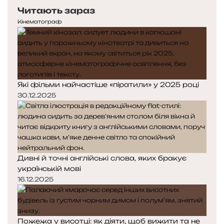
е
с
у
Читають зараз
р
т
є
е
у
Кінематограф
д
п
щ
н
н
о
я
а
с
с
с
к
т
т
а
Які фільми найчастіше «піратили» у 2025 році
о
о
з
р
р
30.12.2025
а
і
і
т
н
н
и
к
к
а
а
Дивні й точні англійські слова, яких бракує
українській мові
16.12.2025
Пожежа у висотці: як діяти, щоб вижити та не