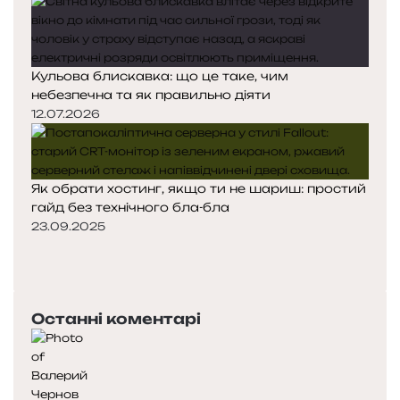
Кульова блискавка: що це таке, чим
небезпечна та як правильно діяти
12.07.2026
Як обрати хостинг, якщо ти не шариш: простий
гайд без технічного бла-бла
23.09.2025
П
о
Н
п
а
е
с
Останні коментарі
р
т
е
у
д
п
н
н
я
а