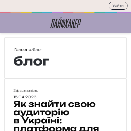
Увійти
Меню
П
Головна
/
блог
блог
Я
Ефективність
к
15.04.2026
Як знайти свою
з
н
аудиторію
а
в Україні:
й
платформа для
т