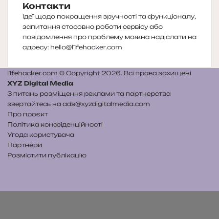
Контакти
Ідеї щодо покращення зручності та функціоналу,
запитання стосовно роботи сервісу або
повідомлення про проблему можна надіслати на
адресу:
hello@l1fehacker.com
l1fehacker.com © Copyright 2026. Всі права захищені
XYZ Digital Media
З питань розміщення реклами та партнерства
звертайтесь на
ads@xyzdigitalmedia.com
Про проєкт
Політика конфіденційності
Угода користувача
Партнери
Розмістити публікацію
Telegram
Patreon
RSS
e-
Читайте
mail
нас
на