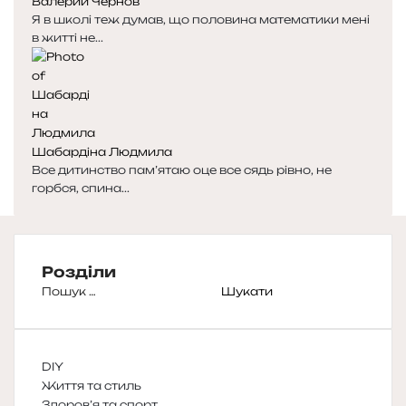
Валерий Чернов
Я в школі теж думав, що половина математики мені
в житті не...
Шабардіна Людмила
Все дитинство пам’ятаю оце все сядь рівно, не
горбся, спина...
Розділи
Пошук:
DIY
Життя та стиль
Здоров’я та спорт