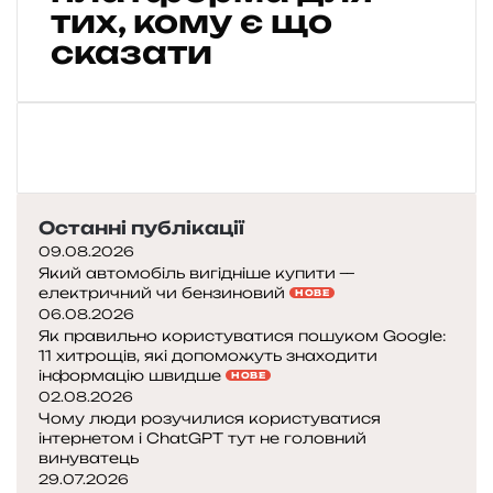
и
тих, кому є що
с
сказати
в
о
ю
а
у
д
и
т
Останні публікації
о
09.08.2026
р
Який автомобіль вигідніше купити —
і
електричний чи бензиновий
НОВЕ
ю
06.08.2026
в
Як правильно користуватися пошуком Google:
11 хитрощів, які допоможуть знаходити
інформацію швидше
НОВЕ
У
02.08.2026
к
Чому люди розучилися користуватися
р
інтернетом і ChatGPT тут не головний
а
винуватець
ї
29.07.2026