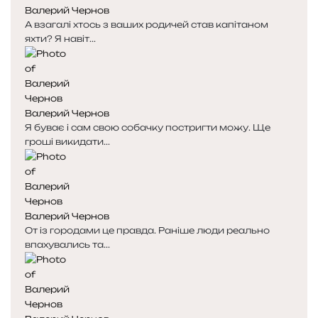
Валерий Чернов
с
с
А взагалі хтось з ваших родичей став капітаном
т
т
яхти? Я навіт...
о
о
р
р
і
і
н
н
к
к
Валерий Чернов
а
а
Я буває і сам свою собачку постригти можу. Ще
гроші викидати...
Валерий Чернов
От із городами це правда. Раніше люди реально
впахувались та...