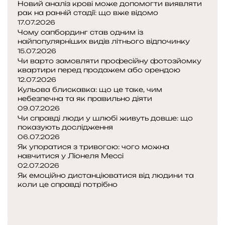
н
Новий аналіз крові може допомогти виявляти
і
рак на ранній стадії: що вже відомо
:
17.07.2026
Чому сапбординг став одним із
п
найпопулярніших видів літнього відпочинку
л
15.07.2026
а
Чи варто замовляти професійну фотозйомку
т
квартири перед продажем або орендою
ф
12.07.2026
о
Кульова блискавка: що це таке, чим
р
небезпечна та як правильно діяти
м
09.07.2026
а
Чи справді люди у шлюбі живуть довше: що
показують дослідження
д
06.07.2026
л
Як упоратися з тривогою: чого можна
я
навчитися у Ліонеля Мессі
т
02.07.2026
и
Як емоційно дистанціюватися від людини та
х
коли це справді потрібно
,
П
к
о
Н
о
п
а
м