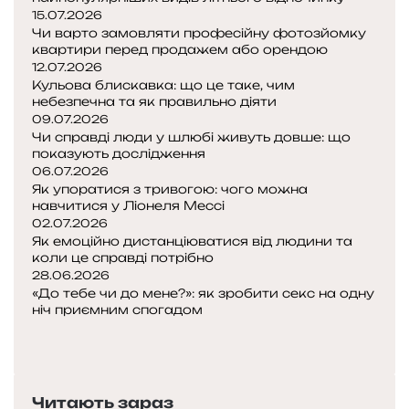
с
15.07.2026
т
Чи варто замовляти професійну фотозйомку
і
квартири перед продажем або орендою
п
12.07.2026
о
Кульова блискавка: що це таке, чим
р
небезпечна та як правильно діяти
а
09.07.2026
д
Чи справді люди у шлюбі живуть довше: що
показують дослідження
и
06.07.2026
,
Як упоратися з тривогою: чого можна
щ
навчитися у Ліонеля Мессі
о
02.07.2026
б
Як емоційно дистанціюватися від людини та
г
коли це справді потрібно
у
28.06.2026
м
«До тебе чи до мене?»: як зробити секс на одну
а
ніч приємним спогадом
П
с
о
Н
л
п
а
у
е
с
ж
Читають зараз
р
т
и