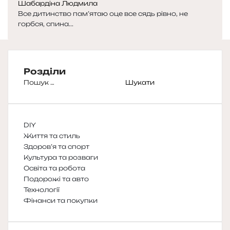
Шабардіна Людмила
Все дитинство пам’ятаю оце все сядь рівно, не
горбся, спина...
Розділи
Пошук:
DIY
Життя та стиль
Здоров’я та спорт
Культура та розваги
Освіта та робота
Подорожі та авто
Технології
Фінанси та покупки