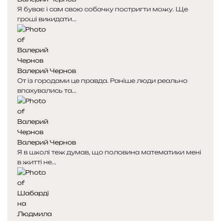
а
а
Я буває і сам свою собачку постригти можу. Ще
гроші викидати...
Валерий Чернов
От із городами це правда. Раніше люди реально
впахувались та...
Валерий Чернов
Я в школі теж думав, що половина математики мені
в житті не...