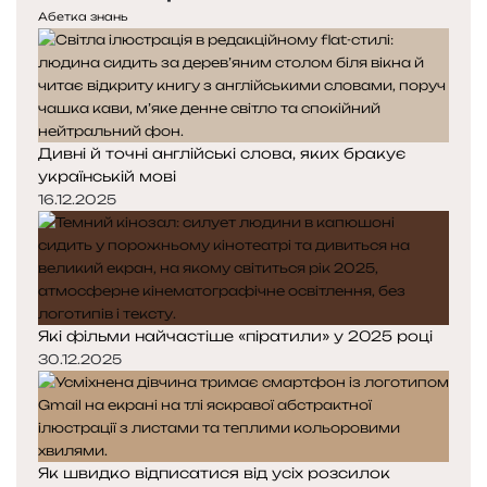
е
у
л
Абетка знань
д
п
а
н
н
д
я
а
о
с
с
в
т
т
ш
Дивні й точні англійські слова, яких бракує
о
о
е
українській мові
р
р
і
і
16.12.2025
н
н
к
к
а
а
Які фільми найчастіше «піратили» у 2025 році
30.12.2025
Як швидко відписатися від усіх розсилок