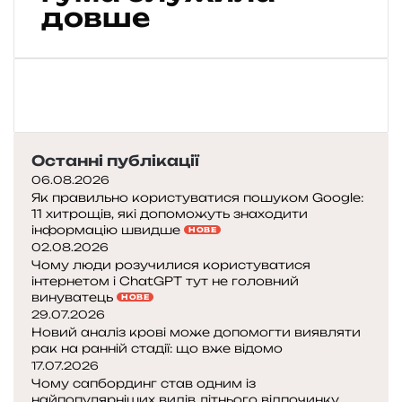
л
довше
ь
н
о
з
б
е
р
Останні публікації
і
г
06.08.2026
а
Як правильно користуватися пошуком Google:
11 хитрощів, які допоможуть знаходити
т
інформацію швидше
НОВЕ
и
02.08.2026
ш
Чому люди розучилися користуватися
и
інтернетом і ChatGPT тут не головний
н
винуватець
НОВЕ
и
29.07.2026
:
Новий аналіз крові може допомогти виявляти
п
рак на ранній стадії: що вже відомо
17.07.2026
р
Чому сапбординг став одним із
о
найпопулярніших видів літнього відпочинку