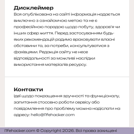
Дисклеймер
Вся опублікована на сайті інформація надається
виключно з ознайомчою метою та не є
професійною порадою щодо побуту, здоров’я чи
інших сфер життя. Перед застосуванням будь-
яких рекомендацій радимо враховувати власні
обставини та, за потреби, консультуватися з
фахівцями. Редакція сайту не несе
відповідальності за можливі наслідки
використання матеріалів ресурсу.
Контакти
Ідеї щодо покращення зручності та функціоналу,
запитання стосовно роботи сервісу або
повідомлення про проблему можна надіслати на
адресу:
hello@l1fehacker.com
l1fehacker.com © Copyright 2026. Всі права захищені