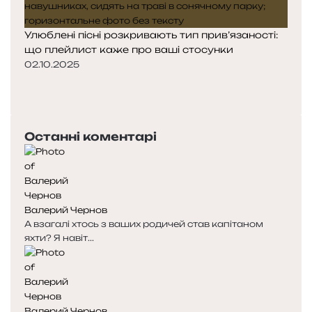
Улюблені пісні розкривають тип прив’язаності:
що плейлист каже про ваші стосунки
02.10.2025
П
о
Н
п
а
е
с
Останні коментарі
р
т
е
у
д
п
н
н
я
а
Валерий Чернов
с
с
А взагалі хтось з ваших родичей став капітаном
т
т
яхти? Я навіт...
о
о
р
р
і
і
н
н
к
к
Валерий Чернов