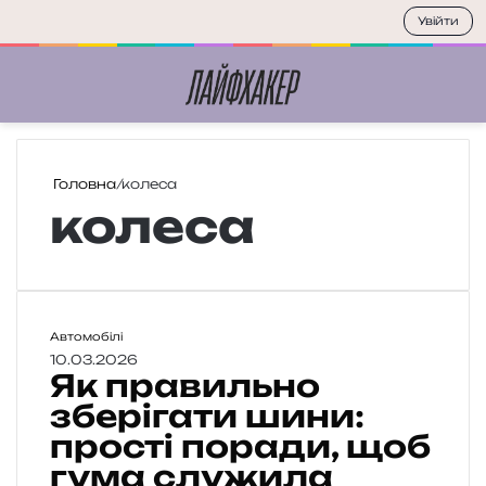
Увійти
Меню
П
Головна
/
колеса
колеса
Я
Автомобілі
к
10.03.2026
Як правильно
п
р
зберігати шини:
а
прості поради, щоб
в
гума служила
и