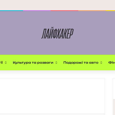
ії
Культура та розваги
Подорожі та авто
Фін