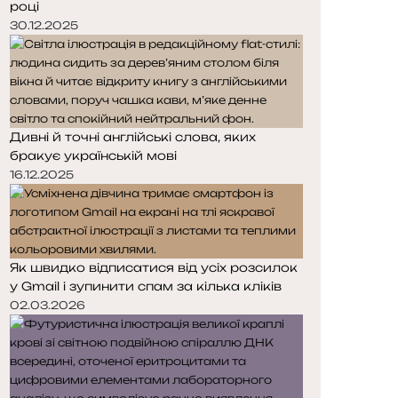
році
р
р
і
і
30.12.2025
н
н
к
к
а
а
Дивні й точні англійські слова, яких
бракує українській мові
16.12.2025
Як швидко відписатися від усіх розсилок
у Gmail і зупинити спам за кілька кліків
02.03.2026