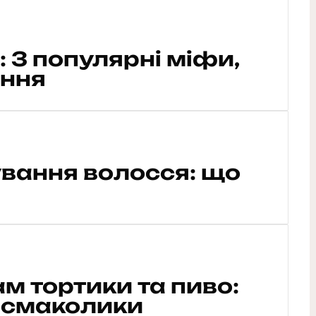
: 3 популярні міфи,
ання
вання волосся: що
ам тортики та пиво:
 смаколики