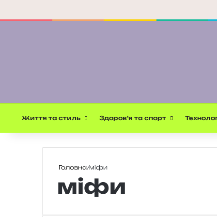
Життя та стиль
Здоров’я та спорт
Технолог
Головна
/
міфи
міфи