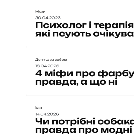
П
Міфи
с
30.04.2026
Психолог і терапія
и
х
які псують очікув
о
л
о
г
4
Догляд за собою
і
м
18.04.2026
4 міфи про фарбу
і
т
ф
правда, а що ні
е
и
р
п
а
р
п
о
і
Ч
Їжа
ф
я
и
14.04.2026
а
:
Чи потрібні собак
п
р
3
о
правда про модні
б
т