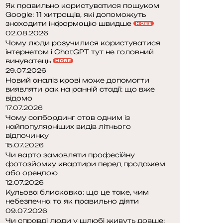
Як правильно користуватися пошуком
Google: 11 хитрощів, які допоможуть
знаходити інформацію швидше
НОВЕ
02.08.2026
Чому люди розучилися користуватися
інтернетом і ChatGPT тут не головний
винуватець
НОВЕ
29.07.2026
Новий аналіз крові може допомогти
виявляти рак на ранній стадії: що вже
відомо
17.07.2026
Чому сапбординг став одним із
найпопулярніших видів літнього
відпочинку
15.07.2026
Чи варто замовляти професійну
фотозйомку квартири перед продажем
або орендою
12.07.2026
Кульова блискавка: що це таке, чим
небезпечна та як правильно діяти
09.07.2026
Чи справді люди у шлюбі живуть довше: