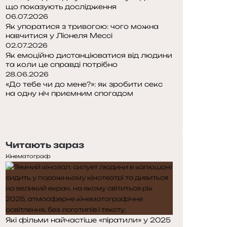
що показують дослідження
06.07.2026
Як упоратися з тривогою: чого можна
навчитися у Ліонеля Мессі
02.07.2026
Як емоційно дистанціюватися від людини
та коли це справді потрібно
28.06.2026
«До тебе чи до мене?»: як зробити секс
на одну ніч приємним спогадом
П
о
Н
п
а
е
с
Читають зараз
р
т
е
у
Кінематограф
д
п
н
н
я
а
с
с
т
т
Які фільми найчастіше «піратили» у 2025
о
о