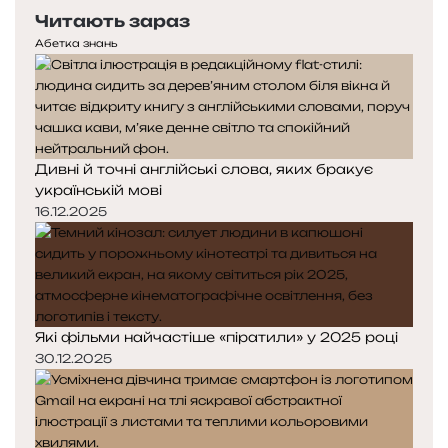
е
с
і
Читають зараз
р
т
е
у
Абетка знань
ч
д
п
о
н
н
м
я
а
у
с
с
ц
т
т
е
Дивні й точні англійські слова, яких бракує
о
о
с
українській мові
р
р
п
і
і
16.12.2025
р
н
н
а
к
к
в
а
а
д
і
п
Які фільми найчастіше «піратили» у 2025 році
р
30.12.2025
а
ц
ю
є