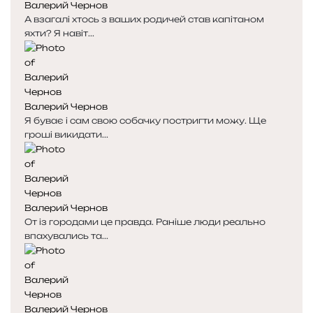
Валерий Чернов
с
с
А взагалі хтось з ваших родичей став капітаном
т
т
яхти? Я навіт...
о
о
р
р
і
і
н
н
к
к
Валерий Чернов
а
а
Я буває і сам свою собачку постригти можу. Ще
гроші викидати...
Валерий Чернов
От із городами це правда. Раніше люди реально
впахувались та...
Валерий Чернов