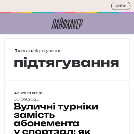
Увійти
Меню
П
Головна
/
підтягування
підтягування
В
Фітнес та спорт
у
30.09.2025
Вуличні турніки
л
и
замість
ч
абонемента
н
у спортзал: як
і