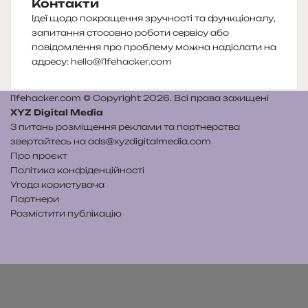
Контакти
Ідеї щодо покращення зручності та функціоналу,
запитання стосовно роботи сервісу або
повідомлення про проблему можна надіслати на
адресу:
hello@l1fehacker.com
l1fehacker.com © Copyright 2026. Всі права захищені
XYZ Digital Media
З питань розміщення реклами та партнерства
звертайтесь на
ads@xyzdigitalmedia.com
Про проєкт
Політика конфіденційності
Угода користувача
Партнери
Розмістити публікацію
Telegram
Patreon
RSS
e-
Читайте
mail
нас
на