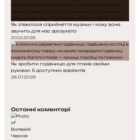
Як з’явилося сприйняття музики і чому вона
звучить для нас зрозуміло
21.02.2026
Як зробити годівницю для птахів своїми
руками: 5 доступних варіантів
26.01.2026
П
о
Н
п
а
е
с
Останні коментарі
р
т
е
у
д
п
н
н
я
а