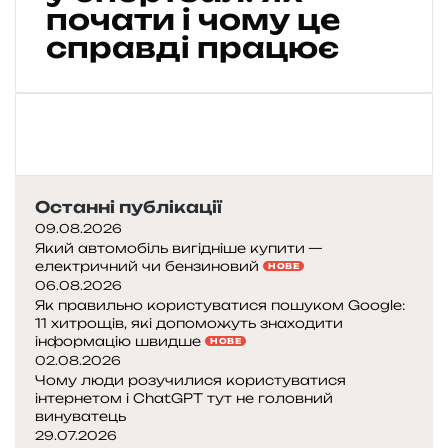
т
почати і чому це
у
справді працює
р
н
і
к
и
з
а
м
Останні публікації
і
09.08.2026
с
Який автомобіль вигідніше купити —
т
електричний чи бензиновий
НОВЕ
ь
06.08.2026
а
Як правильно користуватися пошуком Google:
11 хитрощів, які допоможуть знаходити
б
інформацію швидше
НОВЕ
о
02.08.2026
н
Чому люди розучилися користуватися
е
інтернетом і ChatGPT тут не головний
м
винуватець
е
29.07.2026