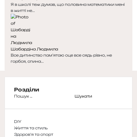
Я в школі теж думав, що половина математики мені
в житті не...
Шабардіна Людмила
Все дитинство пам’ятаю оце все сядь рівно, не
горбся, спина...
Розділи
Пошук:
DIY
Життя та стиль
Здоров’я та спорт