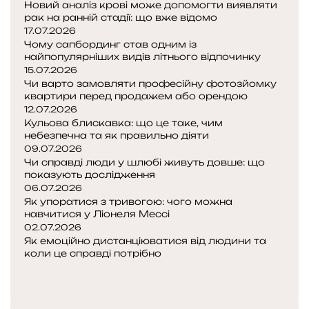
н
Новий аналіз крові може допомогти виявляти
т
рак на ранній стадії: що вже відомо
а
17.07.2026
Чому сапбординг став одним із
у
найпопулярніших видів літнього відпочинку
15.07.2026
с
Чи варто замовляти професійну фотозйомку
п
квартири перед продажем або орендою
о
12.07.2026
р
Кульова блискавка: що це таке, чим
т
небезпечна та як правильно діяти
з
09.07.2026
а
Чи справді люди у шлюбі живуть довше: що
показують дослідження
л
06.07.2026
:
Як упоратися з тривогою: чого можна
я
навчитися у Ліонеля Мессі
к
02.07.2026
п
Як емоційно дистанціюватися від людини та
о
коли це справді потрібно
ч
П
а
о
Н
т
п
а
и